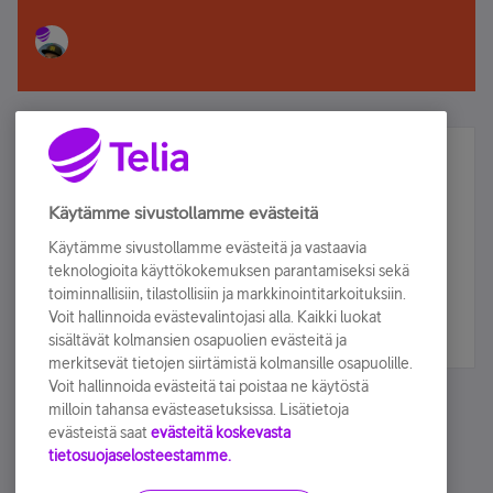
Älä jää paitsi – osallistu ja voita!
Tilaa Telian uutiskirje ja olet mukana arvonnassa.
Käytämme sivustollamme evästeitä
Samalla saat parhaat asiakasedut suoraan
Käytämme sivustollamme evästeitä ja vastaavia
sähköpostiisi.
teknologioita käyttökokemuksen parantamiseksi sekä
toiminnallisiin, tilastollisiin ja markkinointitarkoituksiin.
Voit hallinnoida evästevalintojasi alla. Kaikki luokat
Tilaa nyt
sisältävät kolmansien osapuolien evästeitä ja
merkitsevät tietojen siirtämistä kolmansille osapuolille.
Voit hallinnoida evästeitä tai poistaa ne käytöstä
milloin tahansa evästeasetuksissa. Lisätietoja
evästeistä saat
evästeitä koskevasta
tietosuojaselosteestamme.