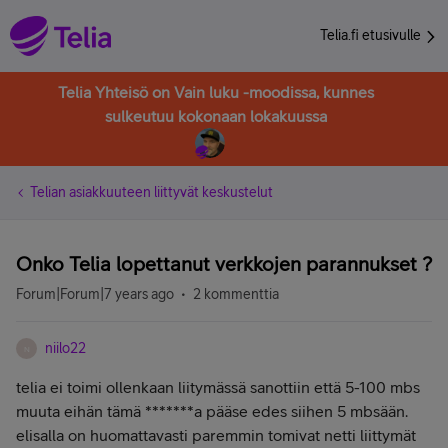
Telia.fi etusivulle
Telia Yhteisö on Vain luku -moodissa, kunnes
sulkeutuu kokonaan lokakuussa
Telian asiakkuuteen liittyvät keskustelut
Onko Telia lopettanut verkkojen parannukset ?
Forum|Forum|7 years ago
2 kommenttia
niilo22
N
telia ei toimi ollenkaan liitymässä sanottiin että 5-100 mbs
muuta eihän tämä *******a pääse edes siihen 5 mbsään.
elisalla on huomattavasti paremmin tomivat netti liittymät