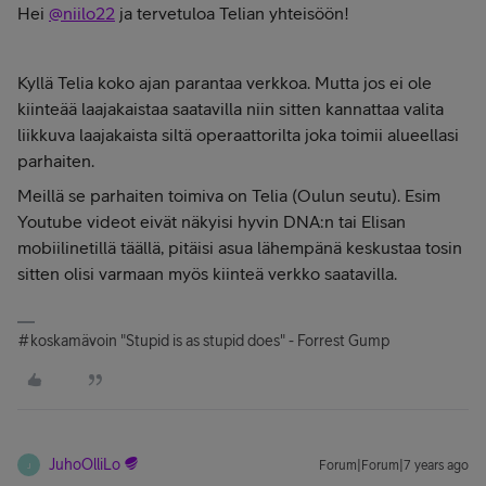
Hei
@niilo22
ja tervetuloa Telian yhteisöön!
Kyllä Telia koko ajan parantaa verkkoa. Mutta jos ei ole
kiinteää laajakaistaa saatavilla niin sitten kannattaa valita
liikkuva laajakaista siltä operaattorilta joka toimii alueellasi
parhaiten.
Meillä se parhaiten toimiva on Telia (Oulun seutu). Esim
Youtube videot eivät näkyisi hyvin DNA:n tai Elisan
mobiilinetillä täällä, pitäisi asua lähempänä keskustaa tosin
sitten olisi varmaan myös kiinteä verkko saatavilla.
#koskamävoin "Stupid is as stupid does" - Forrest Gump
JuhoOlliLo
Forum|Forum|7 years ago
J