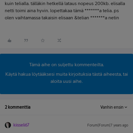
kuin telialla. tälläkin hetkellä lataus nopeus 200kb. elisalla
netti toimi aina hyvin. lopettakaa tämä *******a telia. ps
olen vaihtamassa takaisin elisaan &telian *******a netin
Tämä aihe on suljettu kommenteilta.
Käytä hakua löytääksesi muita kirjoituksia tästä aiheesta, tai
aloita uusi aihe.
2 kommenttia
Vanhin ensin
kiisseli67
Forum|Forum|7 years ago