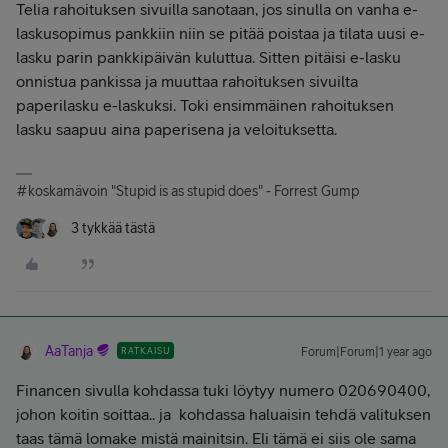
Telia rahoituksen sivuilla sanotaan, jos sinulla on vanha e-
laskusopimus pankkiin niin se pitää poistaa ja tilata uusi e-
lasku parin pankkipäivän kuluttua. Sitten pitäisi e-lasku
onnistua pankissa ja muuttaa rahoituksen sivuilta
paperilasku e-laskuksi. Toki ensimmäinen rahoituksen
lasku saapuu aina paperisena ja veloituksetta.
#koskamävoin "Stupid is as stupid does" - Forrest Gump
3 tykkää tästä
AaTanja
RATKAISU
Forum|Forum|1 year ago
Financen sivulla kohdassa tuki löytyy numero 020690400,
johon koitin soittaa.. ja kohdassa haluaisin tehdä valituksen
taas tämä lomake mistä mainitsin. Eli tämä ei siis ole sama