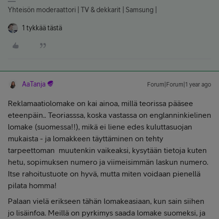
Yhteisön moderaattori | TV & dekkarit | Samsung |
1 tykkää tästä
AaTanja
Forum|Forum|1 year ago
Reklamaatiolomake on kai ainoa, millä teorissa pääsee
eteenpäin.. Teoriasssa, koska vastassa on englanninkielinen
lomake (suomessa!!), mikä ei liene edes kuluttasuojan
mukaista - ja lomakkeen täyttäminen on tehty
tarpeettoman muutenkin vaikeaksi, kysytään tietoja kuten
hetu, sopimuksen numero ja viimeisimmän laskun numero.
Itse rahoitustuote on hyvä, mutta miten voidaan pienellä
pilata homma!
Palaan vielä erikseen tähän lomakeasiaan, kun sain siihen
jo lisäinfoa. Meillä on pyrkimys saada lomake suomeksi, ja