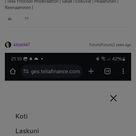
| Telia Yhteisön Moderaattori | Sarjat | Elokuvat | Pelaaminen |
Reenaaminen |
kiisseli67
Forum|Forum|2 years ago