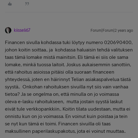
kiisseli67
Forum|Forum|2 years ago
Financen sivulla kohdassa tuki löytyy numero 020690400,
johon koitin soittaa.. ja kohdassa haluaisin tehdä valituksen
taas tämä lomake mistä mainitsin. Eli tämä ei siis ole sama
lomake, minkä tuossa laitoit. Joskus aukaisemmin sanottiin,
että rahoitus asioissa pitäisi olla suoraan financeen
yhteydessä, joten en häirinnyt Telian asiakaspalvelua tästä
syystä.. Onkohan rahoituksen sivuilla nyt siis vain vanhaa
tietoa? Ja se ongelma on, että minulla on jo voimassa
oleva e-lasku rahoitukseen, mutta jostain syystä laskut
eivät tule verkkopankkiin.. Koitin tilata uudestaan, mutta ei
onnistu kun on jo voimassa. En voinut kuin poistaa ja tein
se nyt kun tämä ei toimi. Financen sivuilla oli taas
maksullinen paperilaskupakotus, jota ei voinut muuttaa..