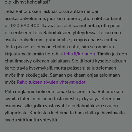
ole käynyt kohdallasi?
Telia Rahoituksen laskuasioissa auttaa meidän
asiakaspalvelumme, juurikin numero johon olet soittanut
eli 020 690 400. Ikävää, jos olet saanut tietää, että pitäisi
olla erikseen Telia Rahoitukseen yhteydessä. Telian oma
asiakaspalvelu mm. puhelimitse ja myös chatissa auttaa.
Jotta pääset asioimaan chatin kautta, niin se onnistuu
kirjautumalla omiin tietoihisi
telia.fi/kirjaudu
. Tämän jälkeen
chat ilmestyy oikeaan alalaitaan. Siellä botti kyselee alkuun
kartoittavia kysymyksiä, mutta pääset siitä juttelemaan
myös ihmiskollegalle. Samaan paikkaan ohjaa asioimaan
myös
Rahoituksen sivujen yhteystiedot
.
Mitä englanninkieliseen lomakkeeseen Telia Rahoituksen
sivuilla tulee, niin laitan tästä viestiä ja kyselyä eteenpäin
asianosaisille, jotka vastaavat Telia Rahoituksen sivujen
ylläpidosta. Kuulostaa kieltämättä hankalalta ja haastavalta
saada sitä kautta yhteyttä.