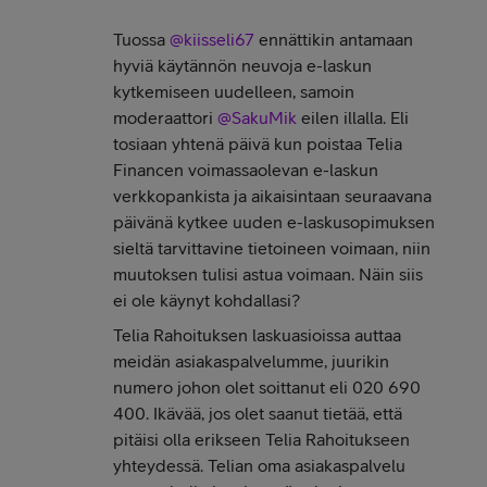
Tuossa
@kiisseli67
ennättikin antamaan
hyviä käytännön neuvoja e-laskun
kytkemiseen uudelleen, samoin
moderaattori
@SakuMik
eilen illalla. Eli
tosiaan yhtenä päivä kun poistaa Telia
Financen voimassaolevan e-laskun
verkkopankista ja aikaisintaan seuraavana
päivänä kytkee uuden e-laskusopimuksen
sieltä tarvittavine tietoineen voimaan, niin
muutoksen tulisi astua voimaan. Näin siis
ei ole käynyt kohdallasi?
Telia Rahoituksen laskuasioissa auttaa
meidän asiakaspalvelumme, juurikin
numero johon olet soittanut eli 020 690
400. Ikävää, jos olet saanut tietää, että
pitäisi olla erikseen Telia Rahoitukseen
yhteydessä. Telian oma asiakaspalvelu