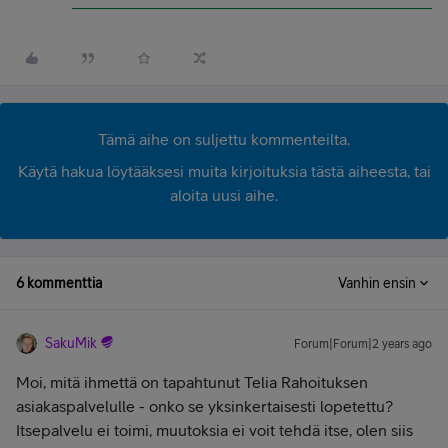
Tämä aihe on suljettu kommenteilta.
Käytä hakua löytääksesi muita kirjoituksia tästä aiheesta, tai
aloita uusi aihe.
6 kommenttia
Vanhin ensin
SakuMik
Forum|Forum|2 years ago
Moi, mitä ihmettä on tapahtunut Telia Rahoituksen
asiakaspalvelulle - onko se yksinkertaisesti lopetettu?
Itsepalvelu ei toimi, muutoksia ei voit tehdä itse, olen siis