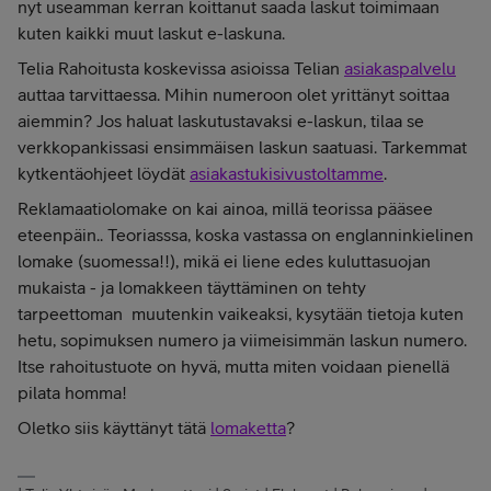
nyt useamman kerran koittanut saada laskut toimimaan
kuten kaikki muut laskut e-laskuna.
Telia Rahoitusta koskevissa asioissa Telian
asiakaspalvelu
auttaa tarvittaessa. Mihin numeroon olet yrittänyt soittaa
aiemmin? Jos haluat laskutustavaksi e-laskun, tilaa se
verkkopankissasi ensimmäisen laskun saatuasi. Tarkemmat
kytkentäohjeet löydät
asiakastukisivustoltamme
.
Reklamaatiolomake on kai ainoa, millä teorissa pääsee
eteenpäin.. Teoriasssa, koska vastassa on englanninkielinen
lomake (suomessa!!), mikä ei liene edes kuluttasuojan
mukaista - ja lomakkeen täyttäminen on tehty
tarpeettoman muutenkin vaikeaksi, kysytään tietoja kuten
hetu, sopimuksen numero ja viimeisimmän laskun numero.
Itse rahoitustuote on hyvä, mutta miten voidaan pienellä
pilata homma!
Oletko siis käyttänyt tätä
lomaketta
?