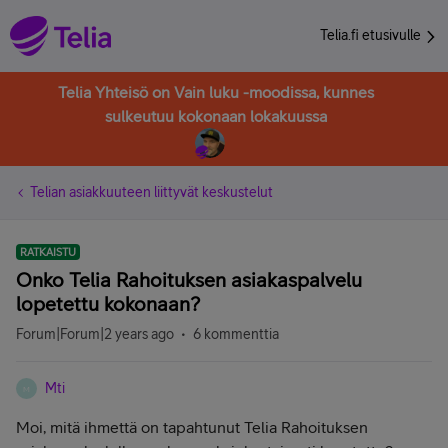
Telia.fi etusivulle
Telia Yhteisö on Vain luku -moodissa, kunnes
sulkeutuu kokonaan lokakuussa
Telian asiakkuuteen liittyvät keskustelut
RATKAISTU
Onko Telia Rahoituksen asiakaspalvelu
lopetettu kokonaan?
Forum|Forum|2 years ago
6 kommenttia
Mti
M
Moi, mitä ihmettä on tapahtunut Telia Rahoituksen