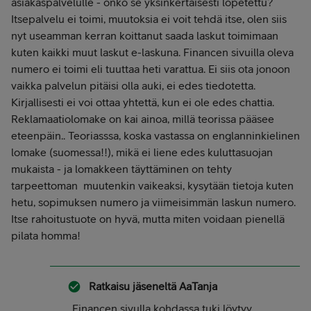
asiakaspalvelulle - onko se yksinkertaisesti lopetettu?
Itsepalvelu ei toimi, muutoksia ei voit tehdä itse, olen siis
nyt useamman kerran koittanut saada laskut toimimaan
kuten kaikki muut laskut e-laskuna. Financen sivuilla oleva
numero ei toimi eli tuuttaa heti varattua. Ei siis ota jonoon
vaikka palvelun pitäisi olla auki, ei edes tiedotetta.
Kirjallisesti ei voi ottaa yhtettä, kun ei ole edes chattia.
Reklamaatiolomake on kai ainoa, millä teorissa pääsee
eteenpäin.. Teoriasssa, koska vastassa on englanninkielinen
lomake (suomessa!!), mikä ei liene edes kuluttasuojan
mukaista - ja lomakkeen täyttäminen on tehty
tarpeettoman muutenkin vaikeaksi, kysytään tietoja kuten
hetu, sopimuksen numero ja viimeisimmän laskun numero.
Itse rahoitustuote on hyvä, mutta miten voidaan pienellä
pilata homma!
Ratkaisu jäseneltä
AaTanja
Financen sivulla kohdassa tuki löytyy