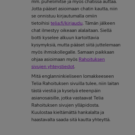
mm. puhelimitse ja myös chatissa auttaa.
Jotta pääset asioimaan chatin kautta, niin
se onnistuu kirjautumalla omiin
tietoihisi
telia.fi/kirjaudu
. Tämän jälkeen
chat ilmestyy oikeaan alalaitaan. Siellä
botti kyselee alkuun kartoittavia
kysymyksiä, mutta pääset siitä juttelemaan
myös ihmiskollegalle. Samaan paikkaan
ohjaa asioimaan myös
Rahoituksen
sivujen yhteystiedot
.
Mitä englanninkieliseen lomakkeeseen
Telia Rahoituksen sivuilla tulee, niin laitan
tästä viestiä ja kyselyä eteenpäin
asianosaisille, jotka vastaavat Telia
Rahoituksen sivujen ylläpidosta.
Kuulostaa kieltämättä hankalalta ja
haastavalta saada sitä kautta yhteyttä.