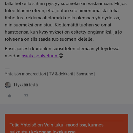
tällä hetkellä siihen pystyy suomeksikin vastaamaan. Eli jos
tulee tilanne eteen, että joutuu sitä nimenomaista Telia
Rahoitus -reklamaatiolomakkeella olemaan yhteydessä,
niin suomeksi onnistuu. Kieltämättä tuohan se omat
haasteensa, kun kysymykset on esitetty englanniksi, ja jo
toiveena on siis saada tuo suomen kielelle.
Ensisijaisesti kuitenkin suosittelen olemaan yhteydessä
meidän
asiakaspalveluun
😊
Yhteisön moderaattori | TV & dekkarit | Samsung |
1 tykkää tästä
Telia Yhteisö on Vain luku -moodissa, kunnes
sulkeutuu kokonaan lokakuussa