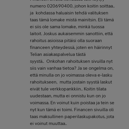
numero 020690400, johon koitin soittaa..
ja kohdassa haluaisin tehdä valituksen
taas tämä lomake mistä mainitsin. Eli tämä
ei siis ole sama lomake, minkä tuossa
laitoit. Joskus aukaisemmin sanottiin, että
rahoitus asioissa pitäisi olla suoraan
financeen yhteydessä, joten en häirinnyt
Telian asiakaspalvelua tästä
syystä.. Onkohan rahoituksen sivuilla nyt
siis vain vanhaa tietoa? Ja se ongelma on,
että minulla on jo voimassa oleva e-lasku
rahoitukseen, mutta jostain syystä laskut
eivät tule verkkopankkiin.. Koitin tilata
uudestaan, mutta ei onnistu kun on jo
voimassa. En voinut kuin poistaa ja tein se
nyt kun tämä ei toimi. Financen sivuilla oli
taas maksullinen paperilaskupakotus, jota
ei voinut muuttaa..