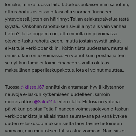
lomake, minkä tuossa laitoit. Joskus aukaisemmin sanottiin,
että rahoitus asioissa pitäisi olla suoraan financeen
yhteydessä, joten en häirinnyt Telian asiakaspalvelua tästä
syystä.. Onkohan rahoituksen sivuilla nyt siis vain vanhaa
tietoa? Ja se ongelma on, että minulla on jo voimassa
oleva e-lasku rahoitukseen, mutta jostain syystä laskut
eivät tule verkkopankkiin.. Koitin tilata uudestaan, mutta ei
onnistu kun on jo voimassa. En voinut kuin poistaa ja tein
se nyt kun tämä ei toimi. Financen sivuilla oli taas
maksullinen paperilaskupakotus, jota ei voinut muuttaa..
Tuossa
@kiisseli67
ennättikin antamaan hyviä käytännön
neuvoja e-laskun kytkemiseen uudelleen, samoin
moderaattori
@SakuMik
eilen illalla. Eli tosiaan yhtenä
päivä kun poistaa Telia Financen voimassaolevan e-laskun
verkkopankista ja aikaisintaan seuraavana päivänä kytkee
uuden e-laskusopimuksen sieltä tarvittavine tietoineen
voimaan, niin muutoksen tulisi astua voimaan. Näin siis ei