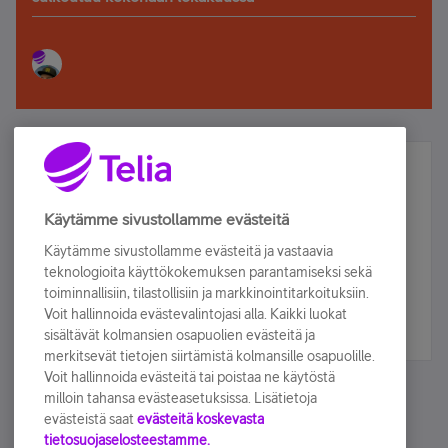
Älä jää paitsi – osallistu ja voita!
Tilaa Telian uutiskirje ja olet mukana arvonnassa.
Käytämme sivustollamme evästeitä
Samalla saat parhaat asiakasedut suoraan
Käytämme sivustollamme evästeitä ja vastaavia
sähköpostiisi.
teknologioita käyttökokemuksen parantamiseksi sekä
toiminnallisiin, tilastollisiin ja markkinointitarkoituksiin.
Voit hallinnoida evästevalintojasi alla. Kaikki luokat
Tilaa nyt
sisältävät kolmansien osapuolien evästeitä ja
merkitsevät tietojen siirtämistä kolmansille osapuolille.
Voit hallinnoida evästeitä tai poistaa ne käytöstä
milloin tahansa evästeasetuksissa. Lisätietoja
evästeistä saat
evästeitä koskevasta
tietosuojaselosteestamme.