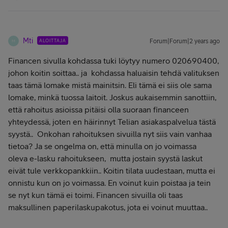
Mti
ALOITTAJA
Forum|Forum|2 years ago
M
Financen sivulla kohdassa tuki löytyy numero 020690400,
johon koitin soittaa.. ja kohdassa haluaisin tehdä valituksen
taas tämä lomake mistä mainitsin. Eli tämä ei siis ole sama
lomake, minkä tuossa laitoit. Joskus aukaisemmin sanottiin,
että rahoitus asioissa pitäisi olla suoraan financeen
yhteydessä, joten en häirinnyt Telian asiakaspalvelua tästä
syystä.. Onkohan rahoituksen sivuilla nyt siis vain vanhaa
tietoa? Ja se ongelma on, että minulla on jo voimassa
oleva e-lasku rahoitukseen, mutta jostain syystä laskut
eivät tule verkkopankkiin.. Koitin tilata uudestaan, mutta ei
onnistu kun on jo voimassa. En voinut kuin poistaa ja tein
se nyt kun tämä ei toimi. Financen sivuilla oli taas
maksullinen paperilaskupakotus, jota ei voinut muuttaa..