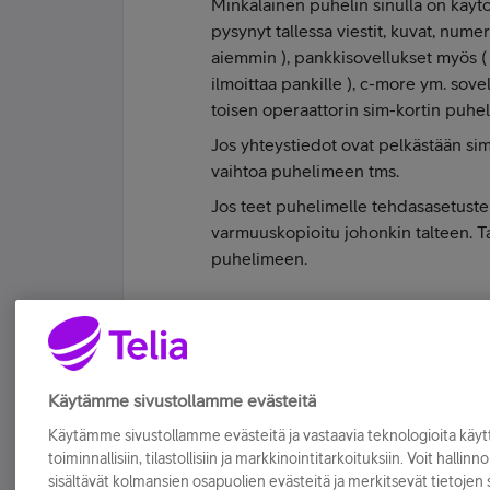
Minkälainen puhelin sinulla on käyt
pysynyt tallessa viestit, kuvat, numer
aiemmin ), pankkisovellukset myös (
ilmoittaa pankille ), c-more ym. sove
toisen operaattorin sim-kortin puhe
Jos yhteystiedot ovat pelkästään sim
vaihtoa puhelimeen tms.
Jos teet puhelimelle tehdasasetusten 
varmuuskopioitu johonkin talteen. Ta
puhelimeen.
#koskamävoin "Stupid is as stupid does" 
Tykkää
Käytämme sivustollamme evästeitä
Käytämme sivustollamme evästeitä ja vastaavia teknologioita kä
toiminnallisiin, tilastollisiin ja markkinointitarkoituksiin. Voit hallinn
sisältävät kolmansien osapuolien evästeitä ja merkitsevät tietojen si