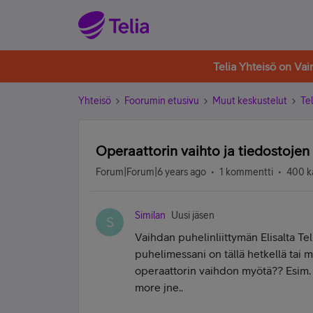
Telia Yhteisö on Va
Yhteisö
Foorumin etusivu
Muut keskustelut
Tel
Operaattorin vaihto ja tiedostojen
Forum|Forum|6 years ago
1 kommentti
400 k
Similan
Uusi jäsen
S
Vaihdan puhelinliittymän Elisalta Tel
puhelimessani on tällä hetkellä tai mi
operaattorin vaihdon myötä?? Esim. v
more jne..