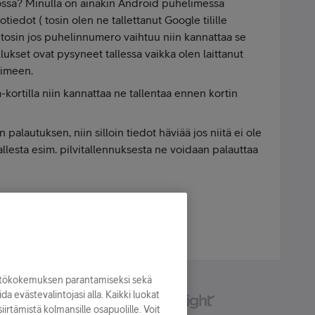
össä? Minulla on ainakin Android puhelimessa
otiedot ( tosin olen ne tallettanut Google tilille
 tosin jos puhelinnumero vaihtuu niin kannattaa se
llukset ovat pysyneet tallessa vaikka olen laittanut
limeen.
-kortilla niin kannattaa ne tallentaa ennen kortin
palautuksen, niin silloin tiedot häviää jos niitä ei ole
llesta esim. pilvitallennuksesta ne voidaan palauttaa
- Forrest Gump
yttökokemuksen parantamiseksi sekä
oida evästevalintojasi alla. Kaikki luokat
irtämistä kolmansille osapuolille. Voit