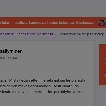
in luku -moodissa, kunnes sulkeutuu kokonaan lokakuussa
ian asiakkuuteen liittyvät keskustelut
Operaattorin vaihto ja tiedostoje
 säilyminen
atselukertaa
ialle. Mistä tiedän etten menetä mitään tietoja, joita
stä tiedän mitkä tiedot mahdollisesti eivät siirry
iestit, valokuvat, numerotiedot, pankkiyhteydet, c-