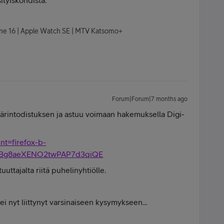
sityiskohdista.
hone 16 | Apple Watch SE | MTV Katsomo+
Forum|Forum|7 months ago
äkärintodistuksen ja astuu voimaan hakemuksella Digi-
nt=firefox-b-
i=9Bg8aeXENO2twPAP7d3qiQE
uuttajalta riitä puhelinyhtiölle.
 ei nyt liittynyt varsinaiseen kysymykseen…