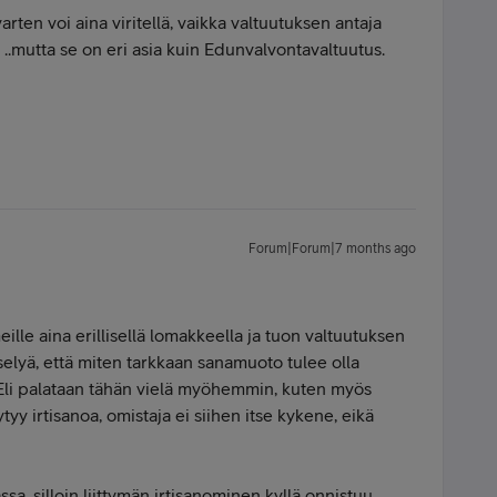
varten voi aina viritellä, vaikka valtuutuksen antaja
 ..mutta se on eri asia kuin Edunvalvontavaltuutus.
Forum|Forum|7 months ago
lle aina erillisellä lomakkeella ja tuon valtuutuksen
selyä, että miten tarkkaan sanamuoto tulee olla
ä. Eli palataan tähän vielä myöhemmin, kuten myös
tyy irtisanoa, omistaja ei siihen itse kykene, eikä
a, silloin liittymän irtisanominen kyllä onnistuu