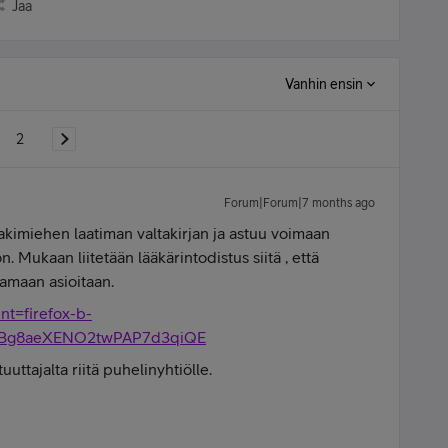
Jaa
Vanhin ensin
2
Forum|Forum|7 months ago
lakimiehen laatiman valtakirjan ja astuu voimaan
. Mukaan liitetään lääkärintodistus siitä , että
tamaan asioitaan.
nt=firefox-b-
i=9Bg8aeXENO2twPAP7d3qiQE
uuttajalta riitä puhelinyhtiölle.