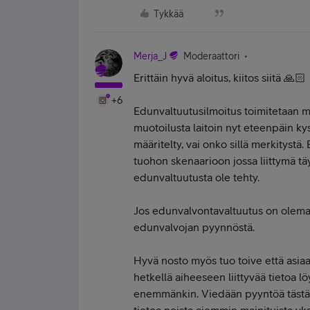
Tykkää
Merja_J
Moderaattori
Erittäin hyvä aloitus, kiitos siitä 🙏🏻
+6
Edunvaltuutusilmoitus toimitetaan mei
muotoilusta laitoin nyt eteenpäin ky
määritelty, vai onko sillä merkityst
tuohon skenaarioon jossa liittymä täy
edunvaltuutusta ole tehty.
Jos edunvalvontavaltuutus on olemass
edunvalvojan pyynnöstä.
Hyvä nosto myös tuo toive että asiaa
hetkellä aiheeseen liittyvää tietoa l
enemmänkin. Viedään pyyntöä tästä