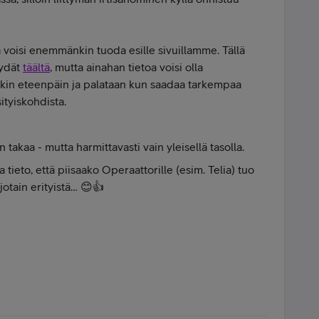
 voisi enemmänkin tuoda esille sivuillamme. Tällä
öydät
täältä
, mutta ainahan tietoa voisi olla
kin eteenpäin ja palataan kun saadaa tarkempaa
sityiskohdista.
n takaa - mutta harmittavasti vain yleisellä tasolla.
 tieto, että piisaako Operaattorille (esim. Telia) tuo
jotain erityistä… 😊👍