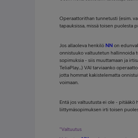
Operaattorithan tunnetusti (esim. v
tapauksissa, missä toisen puolesta pi
Jos allaoleva henkilö
NN
on edunvalt
onnistuuko valtuutetun hallinnoida t
sopimuksia - siis muuttamaan ja irtisa
TeliaPlay...) VAI tarviaanko operaa
jotta hommat kakistelematta onnistuis
voimaan.
Entä jos valtuutusta ei ole - pitääkö
liittymäsopimuksen irti toisen puole
“Valtuutus