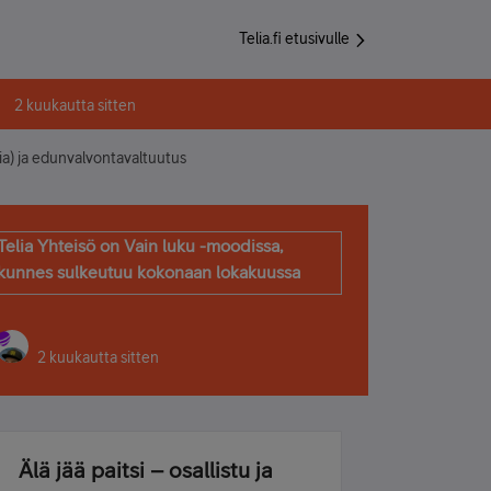
Telia.fi etusivulle
2 kuukautta sitten
ia) ja edunvalvontavaltuutus
Telia Yhteisö on Vain luku -moodissa,
kunnes sulkeutuu kokonaan lokakuussa
2 kuukautta sitten
Älä jää paitsi – osallistu ja