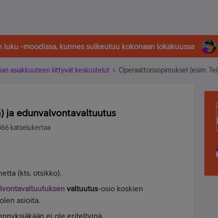
in luku -moodissa, kunnes sulkeutuu kokonaan lokakuussa
ian asiakkuuteen liittyvät keskustelut
Operaattorisopimukset (esim. Tel
a) ja edunvalvontavaltuutus
866 katselukertaa
tta (kts. otsikko).
lvontavaltuutuksen
valtuutus
-osio koskien
olen asioita.
ennyksiäkään ei ole eriteltyinä.