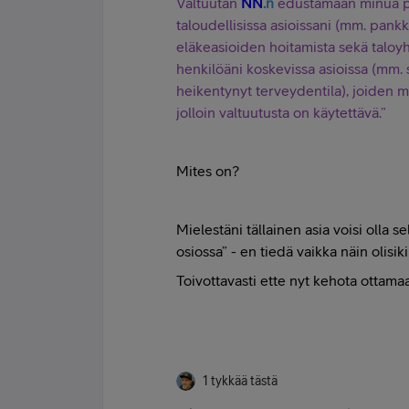
Valtuutan
NN
.n
edustamaan minua pä
taloudellisissa asioissani (mm. pankki
eläkeasioiden hoitamista sekä taloyh
henkilöäni koskevissa asioissa (mm. 
heikentynyt terveydentila), joiden 
jolloin valtuutusta on käytettävä.”
Mites on?
Mielestäni tällainen asia voisi olla se
osiossa” - en tiedä vaikka näin olisik
Toivottavasti ette nyt kehota ottamaa
1 tykkää tästä