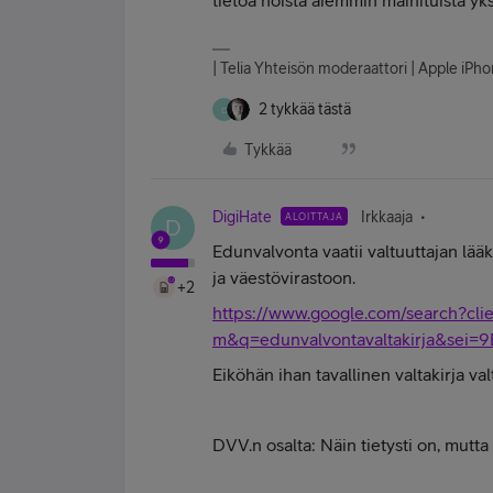
tietoa noista aiemmin mainituista yk
| Telia Yhteisön moderaattori | Apple iP
2 tykkää tästä
D
Tykkää
DigiHate
Irkkaaja
ALOITTAJA
D
Edunvalvonta vaatii valtuuttajan lä
ja väestövirastoon.
+2
https://www.google.com/search?clie
m&q=edunvalvontavaltakirja&se
Eiköhän ihan tavallinen valtakirja valt
DVV.n osalta: Näin tietysti on, mutta