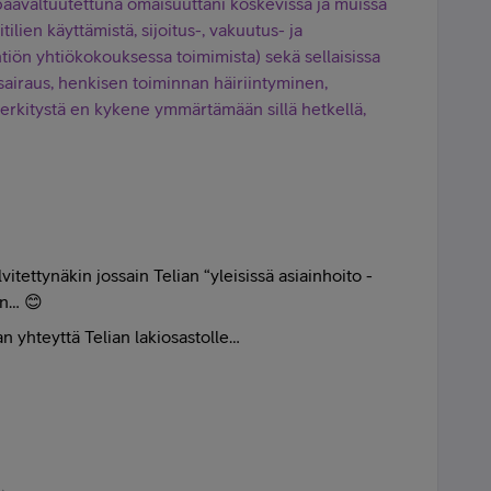
ävaltuutettuna omaisuuttani koskevissa ja muissa
tilien käyttämistä, sijoitus-, vakuutus- ja
tiön yhtiökokouksessa toimimista) sekä sellaisissa
sairaus, henkisen toiminnan häiriintyminen,
merkitystä en kykene ymmärtämään sillä hetkellä,
lvitettynäkin jossain Telian “yleisissä asiainhoito -
in… 😊
n yhteyttä Telian lakiosastolle…