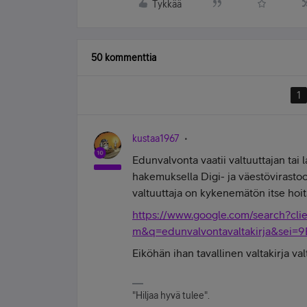
Tykkää
50 kommenttia
1
kustaa1967
Edunvalvonta vaatii valtuuttajan tai 
hakemuksella Digi- ja väestövirastoon
valtuuttaja on kykenemätön itse hoi
https://www.google.com/search?clie
m&q=edunvalvontavaltakirja&se
Eiköhän ihan tavallinen valtakirja valt
"Hiljaa hyvä tulee".