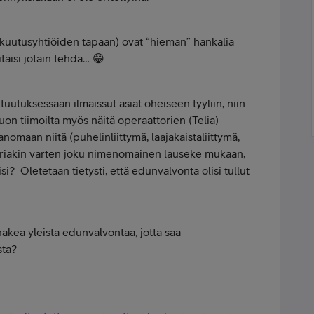
akuutusyhtiöiden tapaan) ovat “hieman” hankalia
täisi jotain tehdä… 😁
uutuksessaan ilmaissut asiat oheiseen tyyliin, niin
uon tiimoilta myös näitä operaattorien (Telia)
nomaan niitä (puhelinliittymä, laajakaistaliittymä,
ttoriakin varten joku nimenomainen lauseke mukaan,
i? Oletetaan tietysti, että edunvalvonta olisi tullut
 hakea yleista edunvalvontaa, jotta saa
sta?