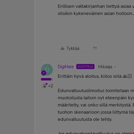
Erillisen valtakirjanhan tiettyä asiaa 
olisikin kykeneväinen asian hoitoon..
Tykkää
DigiHate
Irkkaaja
ALOITTAJA
D
Erittäin hyvä aloitus, kiitos siitä 🙏🏻
+2
Edunvaltuutusilmoitus toimitetaan mei
muotoilusta laitoin nyt eteenpäin ky
määritelty, vai onko sillä merkityst
tuohon skenaarioon jossa liittymä täy
edunvaltuutusta ole tehty.
Jos edunvalvontavaltuutus on olemass