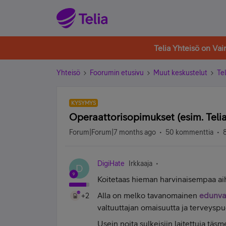
Telia Yhteisö on Va
Yhteisö
Foorumin etusivu
Muut keskustelut
Tel
KYSYMYS
Operaattorisopimukset (esim. Teli
Forum|Forum|7 months ago
50 kommenttia
DigiHate
Irkkaaja
D
Koitetaas hieman harvinaisempaa aihe
Alla on melko tavanomainen
edunva
+2
valtuuttajan omaisuutta ja terveyspu
Usein noita sulkeisiin laitettuja täsm