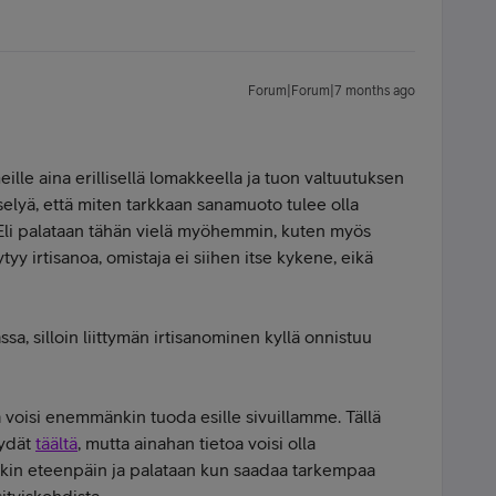
Forum|Forum|7 months ago
lle aina erillisellä lomakkeella ja tuon valtuutuksen
selyä, että miten tarkkaan sanamuoto tulee olla
ä. Eli palataan tähän vielä myöhemmin, kuten myös
tyy irtisanoa, omistaja ei siihen itse kykene, eikä
a, silloin liittymän irtisanominen kyllä onnistuu
 voisi enemmänkin tuoda esille sivuillamme. Tällä
öydät
täältä
, mutta ainahan tietoa voisi olla
kin eteenpäin ja palataan kun saadaa tarkempaa