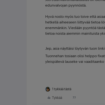
edunvalvojan pyynnöstä.
Hyvä nosto myös tuo toive että asiaa
hetkellä aiheeseen liittyvää tietoa l
enemmänkin. Viedään pyyntöä tästä
tietoa noista aiemmin mainituista yk
Jep, asia näyttäisi löytyvän tuon linki
Tuonnehan tosiaan olisi helppo fixata
yleispätevä lauseke vai vaaditaanko 
1 tykkää tästä
Tykkää