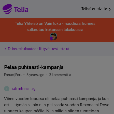
Telia.fi etusivulle
Telia Yhteisö on Vain luku -moodissa, kunnes
sulkeutuu kokonaan lokakuussa
Telian asiakkuuteen liittyvät keskustelut
Pelaa puhtaasti-kampanja
Forum|Forum|6 years ago
3 kommenttia
katriinlinnamagi
K
Viime vuoden lopussa oli pelaa puhtaasti kampanja, ja kun
osti liittymän silloin niin piti saada vuoden Rexona tai Dove
tuotteet kaupan päälle. Niin milloin niiden tuotteiden