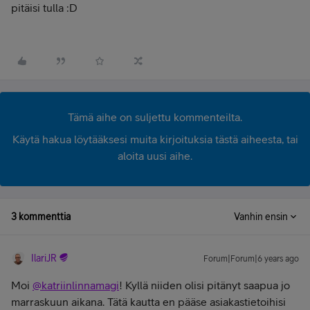
pitäisi tulla :D
Tämä aihe on suljettu kommenteilta.
Käytä hakua löytääksesi muita kirjoituksia tästä aiheesta, tai
aloita uusi aihe.
3 kommenttia
Vanhin ensin
IlariJR
Forum|Forum|6 years ago
Moi
@katriinlinnamagi
! Kyllä niiden olisi pitänyt saapua jo
marraskuun aikana. Tätä kautta en pääse asiakastietoihisi