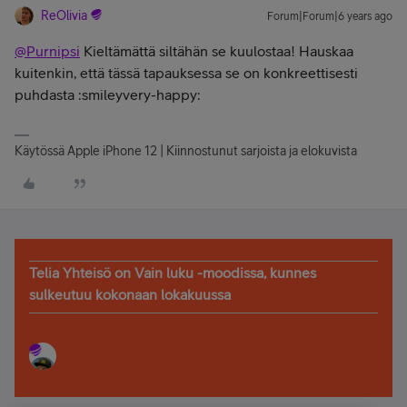
ReOlivia
Forum|Forum|6 years ago
@Purnipsi
Kieltämättä siltähän se kuulostaa! Hauskaa
kuitenkin, että tässä tapauksessa se on konkreettisesti
puhdasta :smileyvery-happy:
Käytössä Apple iPhone 12 | Kiinnostunut sarjoista ja elokuvista
Telia Yhteisö on Vain luku -moodissa, kunnes
sulkeutuu kokonaan lokakuussa