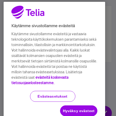
Älä jää paitsi – osallistu ja voita!
Tilaa Telian uutiskirje ja olet mukana arvonnassa.
Käytämme sivustollamme evästeitä
Samalla saat parhaat asiakasedut suoraan
Käytämme sivustollamme evästeitä ja vastaavia
sähköpostiisi.
teknologioita käyttökokemuksen parantamiseksi sekä
toiminnallisiin, tilastollisiin ja markkinointitarkoituksiin.
Voit hallinnoida evästevalintojasi alla. Kaikki luokat
Tilaa nyt
sisältävät kolmansien osapuolien evästeitä ja
merkitsevät tietojen siirtämistä kolmansille osapuolille.
Voit hallinnoida evästeitä tai poistaa ne käytöstä
milloin tahansa evästeasetuksissa. Lisätietoja
evästeistä saat
evästeitä koskevasta
tietosuojaselosteestamme.
Käyttöehdot
Accessibility statement
Evästeasetukset
Hyväksy evästeet
Evästeasetukset