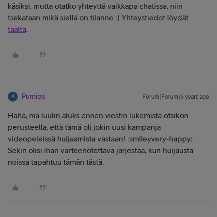
käsiksi, mutta otatko yhteyttä vaikkapa chatissa, niin
tsekataan mikä siellä on tilanne :) Yhteystiedot löydät
täältä
.
Purnipsi
Forum|Forum|6 years ago
Haha, mä luulin aluks ennen viestin lukemista otsikon
perusteella, että tämä oli jokin uusi kampanja
videopeleissä huijaamista vastaan! :smileyvery-happy:
Sekin olisi ihan varteenotettava järjestää, kun huijausta
noissa tapahtuu tämän tästä.