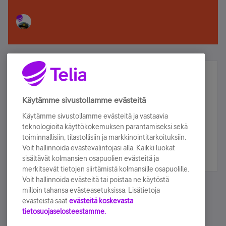
Älä jää paitsi – osallistu ja voita!
Tilaa Telian uutiskirje ja olet mukana arvonnassa.
Käytämme sivustollamme evästeitä
Samalla saat parhaat asiakasedut suoraan
Käytämme sivustollamme evästeitä ja vastaavia
sähköpostiisi.
teknologioita käyttökokemuksen parantamiseksi sekä
toiminnallisiin, tilastollisiin ja markkinointitarkoituksiin.
Voit hallinnoida evästevalintojasi alla. Kaikki luokat
Tilaa nyt
sisältävät kolmansien osapuolien evästeitä ja
merkitsevät tietojen siirtämistä kolmansille osapuolille.
Voit hallinnoida evästeitä tai poistaa ne käytöstä
milloin tahansa evästeasetuksissa. Lisätietoja
evästeistä saat
evästeitä koskevasta
tietosuojaselosteestamme.