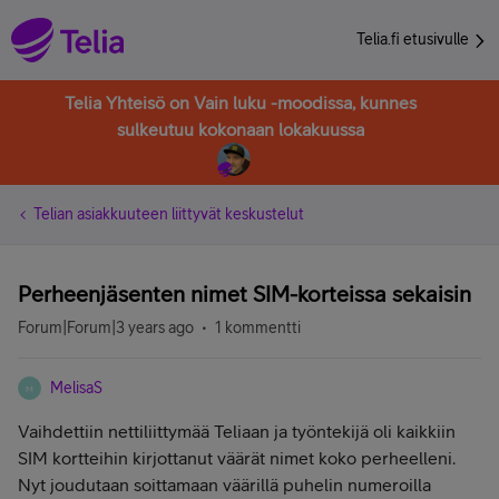
Telia.fi etusivulle
Telia Yhteisö on Vain luku -moodissa, kunnes
sulkeutuu kokonaan lokakuussa
Telian asiakkuuteen liittyvät keskustelut
Perheenjäsenten nimet SIM-korteissa sekaisin
Forum|Forum|3 years ago
1 kommentti
MelisaS
M
Vaihdettiin nettiliittymää Teliaan ja työntekijä oli kaikkiin
SIM kortteihin kirjottanut väärät nimet koko perheelleni.
Nyt joudutaan soittamaan väärillä puhelin numeroilla