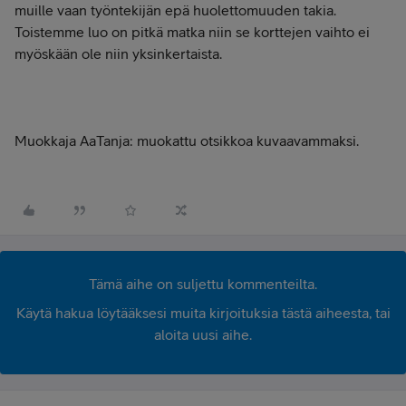
muille vaan työntekijän epä huolettomuuden takia.
Toistemme luo on pitkä matka niin se korttejen vaihto ei
myöskään ole niin yksinkertaista.
Muokkaja AaTanja: muokattu otsikkoa kuvaavammaksi.
Tämä aihe on suljettu kommenteilta.
Käytä hakua löytääksesi muita kirjoituksia tästä aiheesta, tai
aloita uusi aihe.