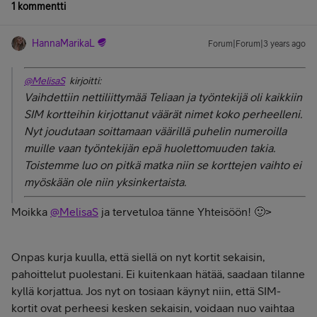
1 kommentti
HannaMarikaL
Forum|Forum|3 years ago
@MelisaS
kirjoitti:
Vaihdettiin nettiliittymää Teliaan ja työntekijä oli kaikkiin
SIM kortteihin kirjottanut väärät nimet koko perheelleni.
Nyt joudutaan soittamaan väärillä puhelin numeroilla
muille vaan työntekijän epä huolettomuuden takia.
Toistemme luo on pitkä matka niin se korttejen vaihto ei
myöskään ole niin yksinkertaista.
Moikka
@MelisaS
ja tervetuloa tänne Yhteisöön! 🙂>
Onpas kurja kuulla, että siellä on nyt kortit sekaisin,
pahoittelut puolestani. Ei kuitenkaan hätää, saadaan tilanne
kyllä korjattua. Jos nyt on tosiaan käynyt niin, että SIM-
kortit ovat perheesi kesken sekaisin, voidaan nuo vaihtaa