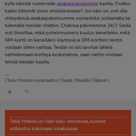
kyllä oikeille numeroille
asiakaspalvelumme
kautta. Ovatko
kaikki liittymät sinun omistuksessasi? Jos näin on, voit olla
yhteydessä asiakaspalveluumme esimerkiksi soittamalla tai
tulemalla meidän chattiin. Chatissa palvelemme 24/7. Siellä
voit ilmoittaa, mikä puhelinnumero kuuluu kenellekin, mikä
SIM-kortti on kenelläkin käytössä ja SIM-korttien tiedot
voidaan sitten vaihtaa. Teidän ei siis tarvitse lähteä
vaihtelemaan kortteja keskenänne, vaan vaihto voidaan
tehdä meidän kautta.
| Telia Yhteisön moderaattori | Sarjat | Musiikki | Eläimet |
Telia Yhteisö on Vain luku -moodissa, kunnes
sulkeutuu kokonaan lokakuussa