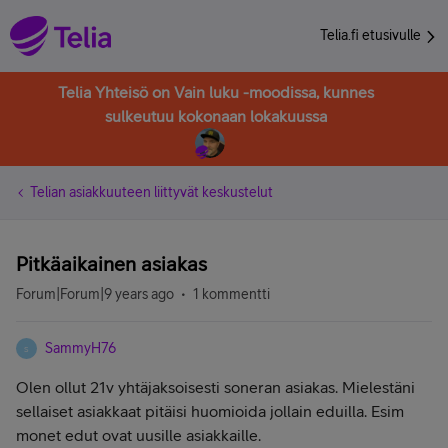
Telia.fi etusivulle
Telia Yhteisö on Vain luku -moodissa, kunnes
sulkeutuu kokonaan lokakuussa
Telian asiakkuuteen liittyvät keskustelut
Pitkäaikainen asiakas
Forum|Forum|9 years ago
1 kommentti
SammyH76
S
Olen ollut 21v yhtäjaksoisesti soneran asiakas. Mielestäni
sellaiset asiakkaat pitäisi huomioida jollain eduilla. Esim
monet edut ovat uusille asiakkaille.