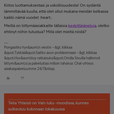
Kiitos luottamuksestasi ja uskollisuudesta! On sydäntä
lämmittävää kuulla, että olet ollut mukana meidän kelkassa
kaikki nämä vuodet :heart:.
Meillä on liittymäasiakkaille tällaisia
keskittäjänetuja
, oletko
ehtinyt niihin tutustua? Mitä olet mieltä niistä?
Pongasitko hyv&auml;n viestin --&gt; klikkaa
&quot;Tykkää&quot;Saitko avun probleemaasi --&gt; klikkaa
&quot;Hyv&auml;ksy ratkaisuksi&quot;Omilla Sivuilla hallinnoit
liittymi&auml;si ja palveluitasi milloin tahansa. Chat-yhteys
asiakaspalveluumme 24/7&nbsp;
Telia Yhteisö on Vain luku -moodissa, kunnes
sulkeutuu kokonaan lokakuussa