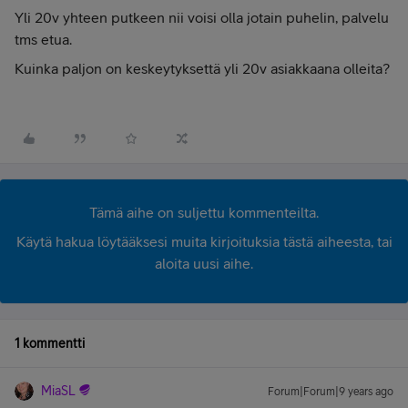
Yli 20v yhteen putkeen nii voisi olla jotain puhelin, palvelu
tms etua.
Kuinka paljon on keskeytyksettä yli 20v asiakkaana olleita?
Tämä aihe on suljettu kommenteilta.
Käytä hakua löytääksesi muita kirjoituksia tästä aiheesta, tai
aloita uusi aihe.
1 kommentti
MiaSL
Forum|Forum|9 years ago