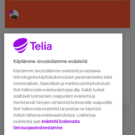
Älä jää paitsi – osallistu ja voita!
Tilaa Telian uutiskirje ja olet mukana arvonnassa.
Käytämme sivustollamme evästeitä
Samalla saat parhaat asiakasedut suoraan
Käytämme sivustollamme evästeitä ja vastaavia
sähköpostiisi.
teknologioita käyttökokemuksen parantamiseksi sekä
toiminnallisiin, tilastollisiin ja markkinointitarkoituksiin.
Voit hallinnoida evästevalintojasi alla. Kaikki luokat
Tilaa nyt
sisältävät kolmansien osapuolien evästeitä ja
merkitsevät tietojen siirtämistä kolmansille osapuolille.
Voit hallinnoida evästeitä tai poistaa ne käytöstä
milloin tahansa evästeasetuksissa. Lisätietoja
evästeistä saat
evästeitä koskevasta
tietosuojaselosteestamme.