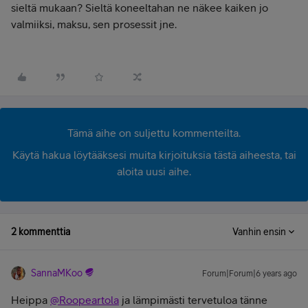
sieltä mukaan? Sieltä koneeltahan ne näkee kaiken jo
valmiiksi, maksu, sen prosessit jne.
Tämä aihe on suljettu kommenteilta.
Käytä hakua löytääksesi muita kirjoituksia tästä aiheesta, tai
aloita uusi aihe.
2 kommenttia
Vanhin ensin
SannaMKoo
Forum|Forum|6 years ago
Heippa
@Roopeartola
ja lämpimästi tervetuloa tänne