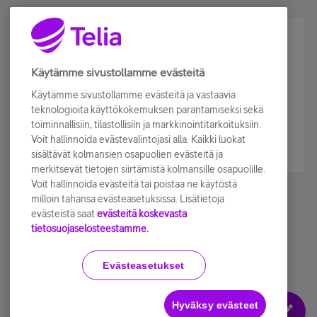
Älä jää paitsi – osallistu ja voita!
Tilaa Telian uutiskirje ja olet mukana arvonnassa.
Käytämme sivustollamme evästeitä
Samalla saat parhaat asiakasedut suoraan
Käytämme sivustollamme evästeitä ja vastaavia
sähköpostiisi.
teknologioita käyttökokemuksen parantamiseksi sekä
toiminnallisiin, tilastollisiin ja markkinointitarkoituksiin.
Voit hallinnoida evästevalintojasi alla. Kaikki luokat
Tilaa nyt
sisältävät kolmansien osapuolien evästeitä ja
merkitsevät tietojen siirtämistä kolmansille osapuolille.
Voit hallinnoida evästeitä tai poistaa ne käytöstä
milloin tahansa evästeasetuksissa. Lisätietoja
evästeistä saat
evästeitä koskevasta
tietosuojaselosteestamme.
Käyttöehdot
Accessibility statement
Evästeasetukset
Hyväksy evästeet
Evästeasetukset