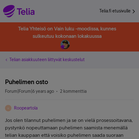
Telia.fi etusivulle
Telia Yhteisö on Vain luku -moodissa, kunnes
sulkeutuu kokonaan lokakuussa
Telian asiakkuuteen liittyvät keskustelut
Puhelimen osto
Forum|Forum|6 years ago
2 kommenttia
Roopeartola
R
Jos olen tilannut puhelimen ja se on vielä prosessoitavana,
pystynkö nopeuttamaan puhelimen saamista menemällä
telian kauppaan että voisiko puhelimen saada suoraan