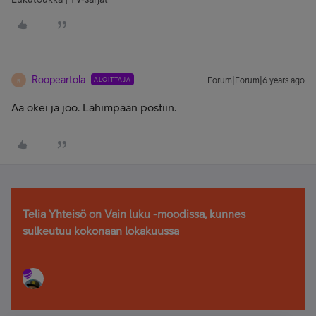
Roopeartola
ALOITTAJA
Forum|Forum|6 years ago
R
Aa okei ja joo. Lähimpään postiin.
Telia Yhteisö on Vain luku -moodissa, kunnes
sulkeutuu kokonaan lokakuussa