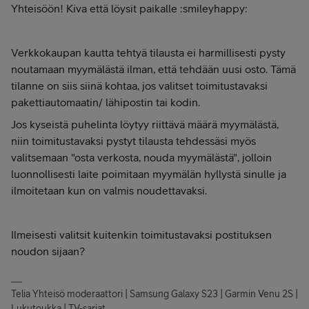
Yhteisöön! Kiva että löysit paikalle :smileyhappy:
Verkkokaupan kautta tehtyä tilausta ei harmillisesti pysty
noutamaan myymälästä ilman, että tehdään uusi osto. Tämä
tilanne on siis siinä kohtaa, jos valitset toimitustavaksi
pakettiautomaatin/ lähipostin tai kodin.
Jos kyseistä puhelinta löytyy riittävä määrä myymälästä,
niin toimitustavaksi pystyt tilausta tehdessäsi myös
valitsemaan "osta verkosta, nouda myymälästä", jolloin
luonnollisesti laite poimitaan myymälän hyllystä sinulle ja
ilmoitetaan kun on valmis noudettavaksi.
Ilmeisesti valitsit kuitenkin toimitustavaksi postituksen
noudon sijaan?
Telia Yhteisö moderaattori | Samsung Galaxy S23 | Garmin Venu 2S |
Lukutoukka | TV-sarjat