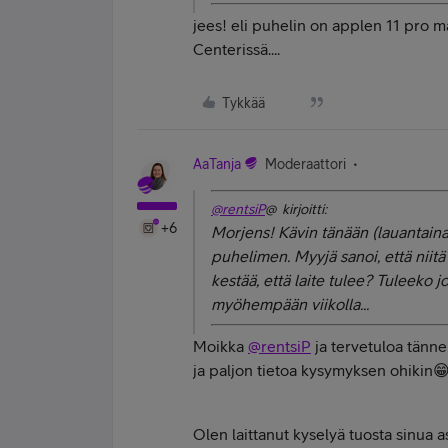
jees! eli puhelin on applen 11 pro m
Centerissä....
Tykkää
AaTanja
Moderaattori
@rentsiP
@ kirjoitti:
+6
Morjens! Kävin tänään (lauantai
puhelimen. Myyjä sanoi, että niitä
kestää, että laite tulee? Tuleeko 
myöhempään viikolla...
Moikka
@rentsiP
ja tervetuloa tänne
ja paljon tietoa kysymyksen ohikin
Olen laittanut kyselyä tuosta sinua a