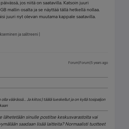
äivässä, jos niitä on saatavilla. Katsoin juuri
 mallin osalta ja se näyttää tällä hetkellä nollaa.
si juuri nyt olevan muutama kappale saatavilla.
kseminen ja salitreeni |
Forum|Forum|5 years ago
la väärässä... Ja kiitos:) täälä lueskellut ja on kyllä tosipaljon
tkaan
te lähetetään sinulle postitse keskusvarastolta vai
älään saadaan lisää laitteita? Normaalisti tuotteet