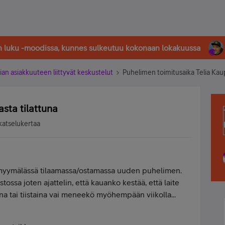
in luku -moodissa, kunnes sulkeutuu kokonaan lokakuussa
ian asiakkuuteen liittyvät keskustelut
Puhelimen toimitusaika Telia Kaup
sta tilattuna
katselukertaa
 myymälässä tilaamassa/ostamassa uuden puhelimen.
tossa joten ajattelin, että kauanko kestää, että laite
a tai tiistaina vai meneekö myöhempään viikolla...