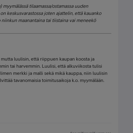
na) myymälässä tilaamassa/ostamassa uuden
 on keskusvarastossa joten ajattelin, että kauanko
jo niinkun maanantaina tai tiistaina vai meneekö
mutta luulisin, että riippuen kaupan koosta ja
n tai harvemmin. Luulisi, että alkuviikosta tulisi
limen merkki ja malli sekä mikä kauppa, niin luulisin
ittää tavanomaisia toimitusaikoja k.o. myymälään.