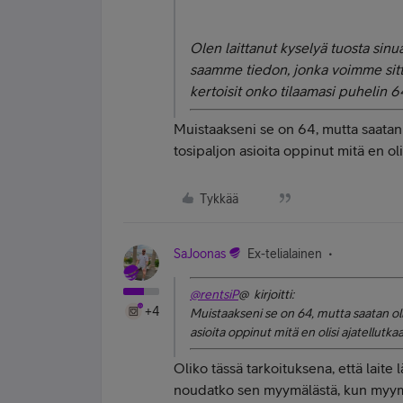
Olen laittanut kyselyä tuosta sinua
saamme tiedon, jonka voimme sitte
kertoisit onko tilaamasi puhelin 6
Muistaakseni se on 64, mutta saatan oll
tosipaljon asioita oppinut mitä en ol
Tykkää
SaJoonas
Ex-telialainen
@rentsiP
@ kirjoitti:
+4
Muistaakseni se on 64, mutta saatan olla v
asioita oppinut mitä en olisi ajatellutka
Oliko tässä tarkoituksena, että laite 
noudatko sen myymälästä, kun myymäl