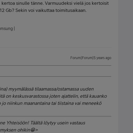
ertoa sinulle tänne. Varmuudeksi vielä jos kertoisit
12 Gb? Sekin voi vaikuttaa toimitusaikaan.
Samsung |
Forum|Forum|5 years ago
aina) myymälässä tilaamassa/ostamassa uuden
itä on keskusvarastossa joten ajattelin, että kauanko
o jo niinkun maanantaina tai tiistaina vai meneekö
ne Yhteisöön! Täältä löytyy usein vastaus
symyksen ohikin😁>