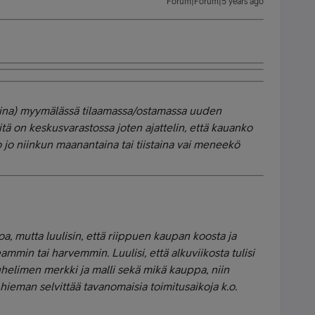
Forum|Forum|5 years ago
aina) myymälässä tilaamassa/ostamassa uuden
itä on keskusvarastossa joten ajattelin, että kauanko
o jo niinkun maanantaina tai tiistaina vai meneekö
a, mutta luulisin, että riippuen kaupan koosta ja
mmin tai harvemmin. Luulisi, että alkuviikosta tulisi
uhelimen merkki ja malli sekä mikä kauppa, niin
hieman selvittää tavanomaisia toimitusaikoja k.o.