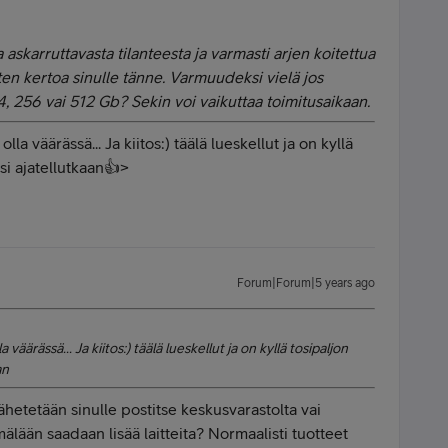
 askarruttavasta tilanteesta ja varmasti arjen koitettua
n kertoa sinulle tänne. Varmuudeksi vielä jos
4, 256 vai 512 Gb? Sekin voi vaikuttaa toimitusaikaan.
a väärässä... Ja kiitos:) täälä lueskellut ja on kyllä
isi ajatellutkaan👍>
Forum|Forum|5 years ago
äärässä... Ja kiitos:) täälä lueskellut ja on kyllä tosipaljon
an
lähetetään sinulle postitse keskusvarastolta vai
ään saadaan lisää laitteita? Normaalisti tuotteet