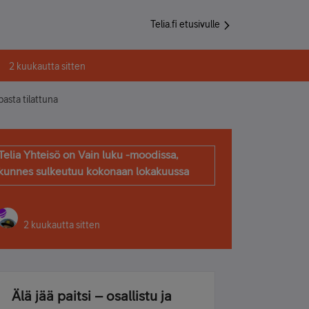
Telia.fi etusivulle
2 kuukautta sitten
asta tilattuna
Telia Yhteisö on Vain luku -moodissa,
kunnes sulkeutuu kokonaan lokakuussa
2 kuukautta sitten
Älä jää paitsi – osallistu ja