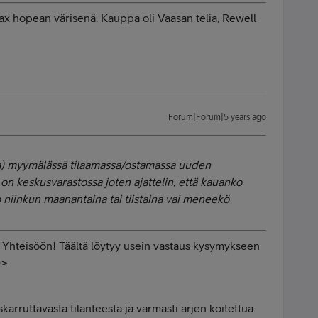
ax hopean värisenä. Kauppa oli Vaasan telia, Rewell
Forum|Forum|5 years ago
na) myymälässä tilaamassa/ostamassa uuden
 on keskusvarastossa joten ajattelin, että kauanko
jo niinkun maanantaina tai tiistaina vai meneekö
 Yhteisöön! Täältä löytyy usein vastaus kysymykseen
>
skarruttavasta tilanteesta ja varmasti arjen koitettua