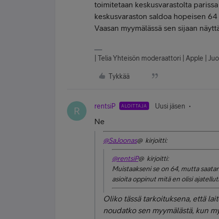
toimitetaan keskusvarastolta parissa p
keskusvaraston saldoa hopeisen 64 GB
Vaasan myymälässä sen sijaan näyttäi
| Telia Yhteisön moderaattori | Apple | Juo
Tykkää
rentsiP
Uusi jäsen
ALOITTAJA
R
Ne
@SaJoonas
@ kirjoitti:
@rentsiP
@ kirjoitti:
Muistaakseni se on 64, mutta saatan ol
asioita oppinut mitä en olisi ajatellu
Oliko tässä tarkoituksena, että lai
noudatko sen myymälästä, kun myym