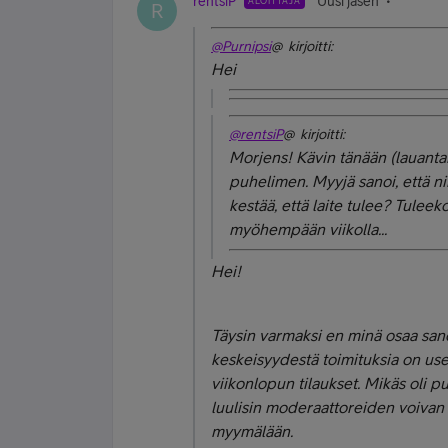
rentsiP
Uusi jäsen
ALOITTAJA
R
@Purnipsi
@ kirjoitti:
Hei
@rentsiP
@ kirjoitti:
Morjens! Kävin tänään (lauant
puhelimen. Myyjä sanoi, että ni
kestää, että laite tulee? Tuleek
myöhempään viikolla...
Hei!
Täysin varmaksi en minä osaa sano
keskeisyydestä toimituksia on usea
viikonlopun tilaukset. Mikäs oli p
luulisin moderaattoreiden voivan 
myymälään.