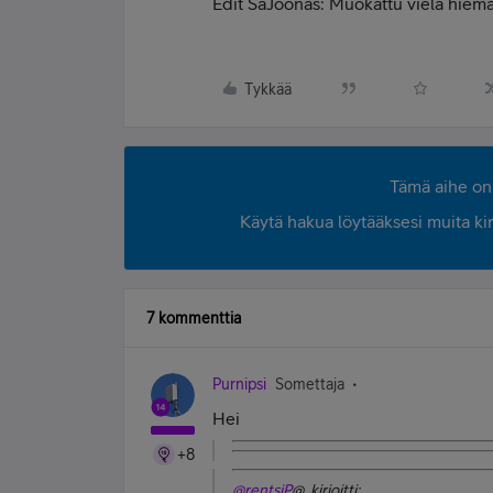
Edit SaJoonas: Muokattu vielä hiem
Tykkää
Tämä aihe on 
Käytä hakua löytääksesi muita kirjo
7 kommenttia
Purnipsi
Somettaja
Hei
+8
@rentsiP
@ kirjoitti: