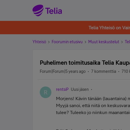
Telia Yhteisö on Va
Yhteisö
Foorumin etusivu
Muut keskustelut
Tel
Puhelimen toimitusaika Telia Kaupa
Forum|Forum|5 years ago
7 kommenttia
710 
rentsiP
Uusi jäsen
R
Morjens! Kävin tänään (lauantaina)
Myyjä sanoi, että niitä on keskusvaras
tulee? Tuleeko jo niinkun maanantain