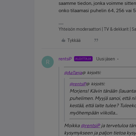
saamme tiedon, jonka voimme sitten k
onko tilaamasi puhelin 64, 256 vai 5
Yhteisön moderaattori | TV & dekkarit | 
Tykkää
rentsiP
Uusi jäsen
ALOITTAJA
R
@AaTanja
@ kirjoitti:
@rentsiP
@ kirjoitti:
Morjens! Kävin tänään (lauant
puhelimen. Myyjä sanoi, että ni
kestää, että laite tulee? Tuleek
myöhempään viikolla...
Moikka
@rentsiP
ja tervetuloa tän
kysymykseen ja paljon tietoa ky