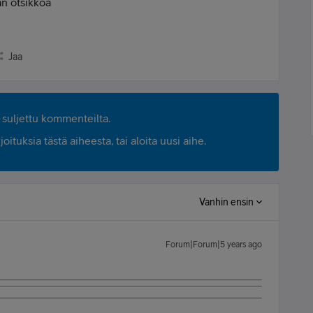
an otsikkoa
Jaa
suljettu kommenteilta.
ituksia tästä aiheesta, tai aloita uusi aihe.
Vanhin ensin
Forum|Forum|5 years ago