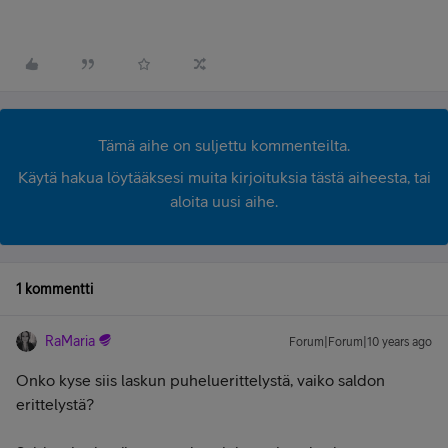
Tämä aihe on suljettu kommenteilta.
Käytä hakua löytääksesi muita kirjoituksia tästä aiheesta, tai
aloita uusi aihe.
1 kommentti
RaMaria
Forum|Forum|10 years ago
Onko kyse siis laskun puheluerittelystä, vaiko saldon
erittelystä?