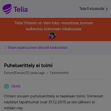
Telia.fi etusivulle
Telia Yhteisö on Vain luku -moodissa, kunnes
sulkeutuu kokonaan lokakuussa
Telian asiakkuuteen liittyvät keskustelut
Puheluerittely ei toimi
Forum|Forum|10 years ago
1 kommentti
Oki66
O
Omien sivujen puhuluerittely ei taaskaan toimi. Viimeiset
näytetyt tapahtumat ovat 31.12.2015 ja sen jälkeen ei
mitään näy.