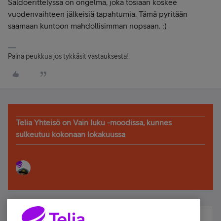
Saldoerittelyssä on ongelma, joka tosiaan koskee
vuodenvaihteen jälkeisiä tapahtumia. Tämä pyritään
saamaan kuntoon mahdollisimman nopsaan. :)
Paina peukkua jos tykkäsit vastauksesta!
Telia Yhteisö on Vain luku -moodissa, kunnes
sulkeutuu kokonaan lokakuussa