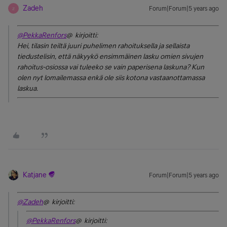
Zadeh
Forum|Forum|5 years ago
Z
@PekkaRenfors
@ kirjoitti:
Hei, tilasin teiltä juuri puhelimen rahoituksella ja sellaista
tiedustelisin, että näkyykö ensimmäinen lasku omien sivujen
rahoitus-osiossa vai tuleeko se vain paperisena laskuna? Kun
olen nyt lomailemassa enkä ole siis kotona vastaanottamassa
laskua.
Katjane
Forum|Forum|5 years ago
@Zadeh
@ kirjoitti:
@PekkaRenfors
@ kirjoitti: