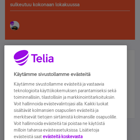
sulkeutuu kokonaan lokakuussa
Älä jää paitsi – osallistu ja voita!
Tilaa Telian uutiskirje ja olet mukana arvonnassa.
Käytämme sivustollamme evästeitä
Samalla saat parhaat asiakasedut suoraan
Käytämme sivustollamme evästeitä ja vastaavia
sähköpostiisi.
teknologioita käyttökokemuksen parantamiseksi sekä
toiminnallisiin, tilastollisiin ja markkinointitarkoituksiin.
Voit hallinnoida evästevalintojasi alla. Kaikki luokat
Tilaa nyt
sisältävät kolmansien osapuolien evästeitä ja
merkitsevät tietojen siirtämistä kolmansille osapuolille.
Voit hallinnoida evästeitä tai poistaa ne käytöstä
milloin tahansa evästeasetuksissa. Lisätietoja
evästeistä saat
evästeitä koskevasta