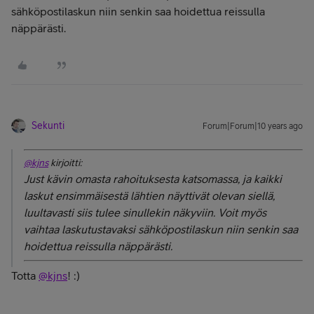
sähköpostilaskun niin senkin saa hoidettua reissulla
näppärästi.
Sekunti
Forum|Forum|10 years ago
@kjns
kirjoitti:
Just kävin omasta rahoituksesta katsomassa, ja kaikki
laskut ensimmäisestä lähtien näyttivät olevan siellä,
luultavasti siis tulee sinullekin näkyviin. Voit myös
vaihtaa laskutustavaksi sähköpostilaskun niin senkin saa
hoidettua reissulla näppärästi.
Totta
@kjns
! :)