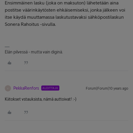
Ensimmäinen lasku (joka on maksuton) lähetetään aina
postitse väärinkäytösten ehkäisemiseksi, jonka jälkeen voi
itse käydä muuttamassa laskutustavaksi sähköpostilaskun
Sonera Rahoitus -sivulla.
Elän pilvessä - mutta vain diginä.
PekkaRenfors
ALOITTAJA
Forum|Forum|10 years ago
P
Kiitokset vstauksista, nämä auttoivat! :-)