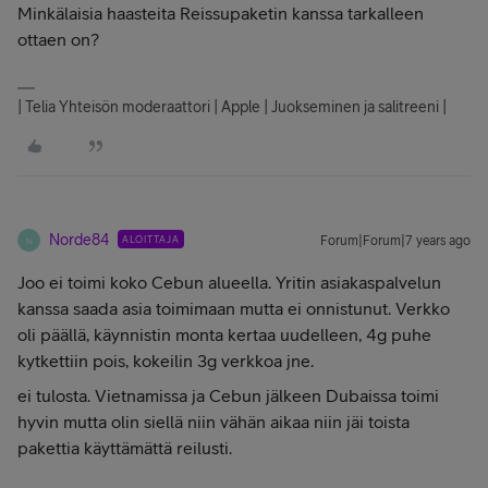
Minkälaisia haasteita Reissupaketin kanssa tarkalleen
ottaen on?
| Telia Yhteisön moderaattori | Apple | Juokseminen ja salitreeni |
Norde84
ALOITTAJA
Forum|Forum|7 years ago
N
Joo ei toimi koko Cebun alueella. Yritin asiakaspalvelun
kanssa saada asia toimimaan mutta ei onnistunut. Verkko
oli päällä, käynnistin monta kertaa uudelleen, 4g puhe
kytkettiin pois, kokeilin 3g verkkoa jne.
ei tulosta. Vietnamissa ja Cebun jälkeen Dubaissa toimi
hyvin mutta olin siellä niin vähän aikaa niin jäi toista
pakettia käyttämättä reilusti.