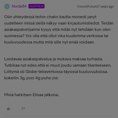
Norde84
ALOITTAJA
Forum|Forum|7 years ago
N
Olin yhteydessä teihin chatin kautta monesti janyt
uudelleen missä siellä näkyy vaan kirjautumistiedot. Teidän
asiakaspalvelijanne kysyy että mitäs nyt tehdään kun olen
suomessa? Voi olla että ollut vika kuulemma verkossa tai
kuuluvuudessa mutta mitä sille nyt enää voidaan.
Loistavaa asiakaspalvelua ja mukava maksaa turhasta.
Tutkikaa nyt edes että ei muut joudu samaan tilanteeseen.
Liittymä oli Globe-teliaverkossa täysissä kuuluvuuksissa,
kokeilin 3g, pois 4g puhe jne.
Minä harkitsen Elisaa jatkona..