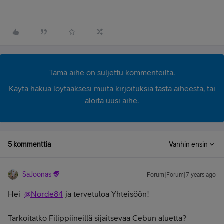
Tämä aihe on suljettu kommenteilta.
Käytä hakua löytääksesi muita kirjoituksia tästä aiheesta, tai
aloita uusi aihe.
5 kommenttia
Vanhin ensin
SaJoonas
Forum|Forum|7 years ago
Hei
@Norde84
ja tervetuloa Yhteisöön!
Tarkoitatko Filippiineillä sijaitsevaa Cebun aluetta?