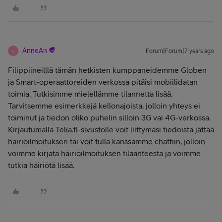
AnneAn
Forum|Forum|7 years ago
A
Filippiineilllä tämän hetkisten kumppaneidemme Globen
ja Smart-operaattoreiden verkossa pitäisi mobiilidatan
toimia. Tutkisimme mielellämme tilannetta lisää.
Tarvitsemme esimerkkejä kellonajoista, jolloin yhteys ei
toiminut ja tiedon oliko puhelin silloin 3G vai 4G-verkossa.
Kirjautumalla Telia.fi-sivustolle voit liittymäsi tiedoista jättää
häiriöilmoituksen tai voit tulla kanssamme chattiin, jolloin
voimme kirjata häiriöilmoituksen tilaanteesta ja voimme
tutkia häiriötä lisää.