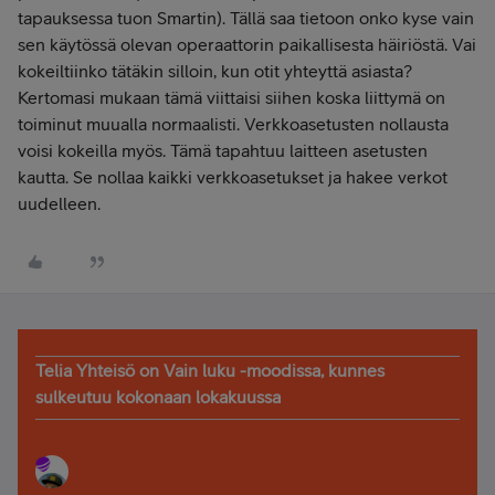
tapauksessa tuon Smartin). Tällä saa tietoon onko kyse vain
sen käytössä olevan operaattorin paikallisesta häiriöstä. Vai
kokeiltiinko tätäkin silloin, kun otit yhteyttä asiasta?
Kertomasi mukaan tämä viittaisi siihen koska liittymä on
toiminut muualla normaalisti. Verkkoasetusten nollausta
voisi kokeilla myös. Tämä tapahtuu laitteen asetusten
kautta. Se nollaa kaikki verkkoasetukset ja hakee verkot
uudelleen.
Telia Yhteisö on Vain luku -moodissa, kunnes
sulkeutuu kokonaan lokakuussa