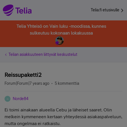
Telia.fi etusivulle
Telia Yhteisö on Vain luku -moodissa, kunnes
sulkeutuu kokonaan lokakuussa
Telian asiakkuuteen liittyvät keskustelut
Reissupaketti2
Forum|Forum|7 years ago
5 kommenttia
Norde84
N
Ei toimi ainakaan alueella Cebu ja läheiset saaret. Olin
melkein kymmeneen kertaan yhteydessä asiakaspalveluun,
mutta ongelmaa ei ratkaistu.