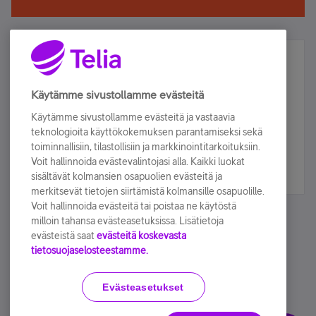
Älä jää paitsi – osallistu ja voita!
Tilaa Telian uutiskirje ja olet mukana arvonnassa.
Käytämme sivustollamme evästeitä
Samalla saat parhaat asiakasedut suoraan
Käytämme sivustollamme evästeitä ja vastaavia
sähköpostiisi.
teknologioita käyttökokemuksen parantamiseksi sekä
toiminnallisiin, tilastollisiin ja markkinointitarkoituksiin.
Voit hallinnoida evästevalintojasi alla. Kaikki luokat
Tilaa nyt
sisältävät kolmansien osapuolien evästeitä ja
merkitsevät tietojen siirtämistä kolmansille osapuolille.
Voit hallinnoida evästeitä tai poistaa ne käytöstä
milloin tahansa evästeasetuksissa. Lisätietoja
evästeistä saat
evästeitä koskevasta
tietosuojaselosteestamme.
Käyttöehdot
Accessibility statement
Evästeasetukset