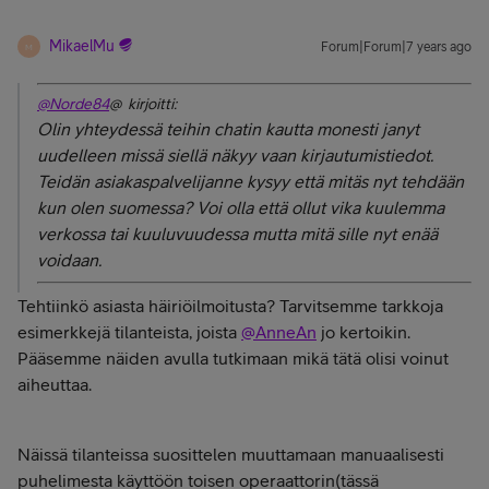
MikaelMu
Forum|Forum|7 years ago
M
@Norde84
@ kirjoitti:
Olin yhteydessä teihin chatin kautta monesti janyt
uudelleen missä siellä näkyy vaan kirjautumistiedot.
Teidän asiakaspalvelijanne kysyy että mitäs nyt tehdään
kun olen suomessa? Voi olla että ollut vika kuulemma
verkossa tai kuuluvuudessa mutta mitä sille nyt enää
voidaan.
Tehtiinkö asiasta häiriöilmoitusta? Tarvitsemme tarkkoja
esimerkkejä tilanteista, joista
@AnneAn
jo kertoikin.
Pääsemme näiden avulla tutkimaan mikä tätä olisi voinut
aiheuttaa.
Näissä tilanteissa suosittelen muuttamaan manuaalisesti
puhelimesta käyttöön toisen operaattorin(tässä