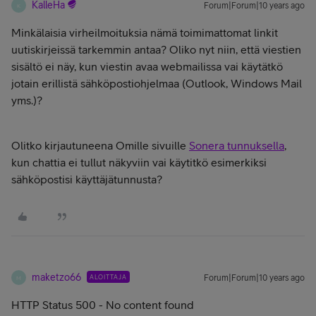
KalleHa
Forum|Forum|10 years ago
K
Minkälaisia virheilmoituksia nämä toimimattomat linkit
uutiskirjeissä tarkemmin antaa? Oliko nyt niin, että viestien
sisältö ei näy, kun viestin avaa webmailissa vai käytätkö
jotain erillistä sähköpostiohjelmaa (Outlook, Windows Mail
yms.)?
Olitko kirjautuneena Omille sivuille
Sonera tunnuksella
,
kun chattia ei tullut näkyviin vai käytitkö esimerkiksi
sähköpostisi käyttäjätunnusta?
maketzo66
ALOITTAJA
Forum|Forum|10 years ago
M
HTTP Status 500 - No content found