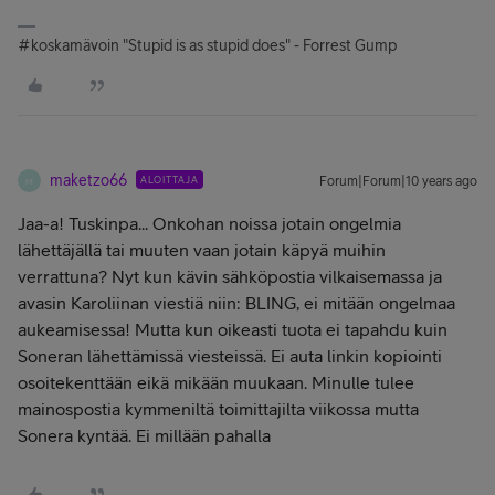
#koskamävoin "Stupid is as stupid does" - Forrest Gump
maketzo66
ALOITTAJA
Forum|Forum|10 years ago
M
Jaa-a! Tuskinpa... Onkohan noissa jotain ongelmia
lähettäjällä tai muuten vaan jotain käpyä muihin
verrattuna? Nyt kun kävin sähköpostia vilkaisemassa ja
avasin Karoliinan viestiä niin: BLING, ei mitään ongelmaa
aukeamisessa! Mutta kun oikeasti tuota ei tapahdu kuin
Soneran lähettämissä viesteissä. Ei auta linkin kopiointi
osoitekenttään eikä mikään muukaan. Minulle tulee
mainospostia kymmeniltä toimittajilta viikossa mutta
Sonera kyntää. Ei millään pahalla