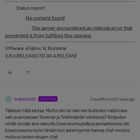
type
Status report
message
No content found
description
The server encountered an internal error that
prevented it from fulfilling this request.
VMware vFabric tc Runtime
2.8.0.RELEASE/7.0.30.A.RELEASE
maketzo66
ALOITTAJA
Forum|Forum|10 years ago
M
Tällainen tällä kertaa. Mutta niin tai näin niin kuitenkin näitä tulee
vain ja ainoastaan Soneran ja Telefinlandin viesteissä? Kirjaudun
omille sivuille aina samoilla Soneratunnuksilla ja periaatteessa olin
kirjautuneena myös tänään kun laitemyynnin kanssa chat onnistui
mutta ei omien sivujen chat