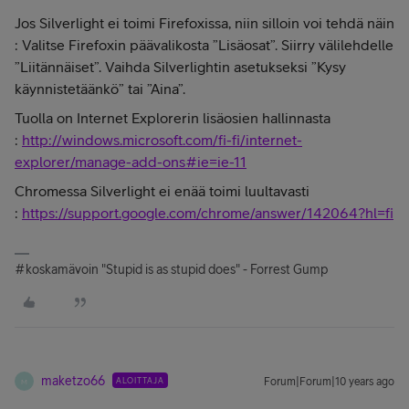
Jos Silverlight ei toimi Firefoxissa, niin silloin voi tehdä näin
:
Valitse Firefoxin päävalikosta ”Lisäosat”. Siirry välilehdelle
”Liitännäiset”. Vaihda Silverlightin asetukseksi ”Kysy
käynnistetäänkö” tai ”Aina”.
Tuolla on Internet Explorerin lisäosien hallinnasta
:
http://windows.microsoft.com/fi-fi/internet-
explorer/manage-add-ons#ie=ie-11
Chromessa Silverlight ei enää toimi luultavasti
:
https://support.google.com/chrome/answer/142064?hl=fi
#koskamävoin "Stupid is as stupid does" - Forrest Gump
maketzo66
ALOITTAJA
Forum|Forum|10 years ago
M