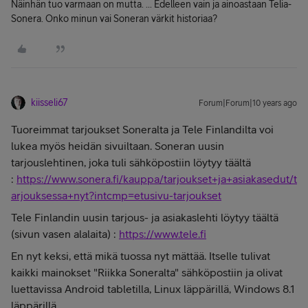
Näinhän tuo varmaan on mutta. ... Edelleen vain ja ainoastaan Telia-
Sonera. Onko minun vai Soneran värkit historiaa?
kiisseli67
Forum|Forum|10 years ago
Tuoreimmat tarjoukset Soneralta ja Tele Finlandilta voi
lukea myös heidän sivuiltaan. Soneran uusin
tarjouslehtinen, joka tuli sähköpostiin löytyy täältä
:
https://www.sonera.fi/kauppa/tarjoukset+ja+asiakasedut/t
arjouksessa+nyt?intcmp=etusivu-tarjoukset
Tele Finlandin uusin tarjous- ja asiakaslehti löytyy täältä
(sivun vasen alalaita) :
https://www.tele.fi
En nyt keksi, että mikä tuossa nyt mättää. Itselle tulivat
kaikki mainokset "Riikka Soneralta" sähköpostiin ja olivat
luettavissa Android tabletilla, Linux läppärillä, Windows 8.1
läppärillä.