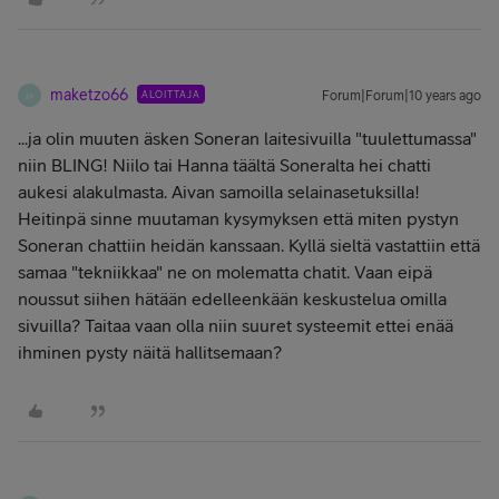
maketzo66
ALOITTAJA
Forum|Forum|10 years ago
M
...ja olin muuten äsken Soneran laitesivuilla "tuulettumassa"
niin BLING! Niilo tai Hanna täältä Soneralta hei chatti
aukesi alakulmasta. Aivan samoilla selainasetuksilla!
Heitinpä sinne muutaman kysymyksen että miten pystyn
Soneran chattiin heidän kanssaan. Kyllä sieltä vastattiin että
samaa "tekniikkaa" ne on molematta chatit. Vaan eipä
noussut siihen hätään edelleenkään keskustelua omilla
sivuilla? Taitaa vaan olla niin suuret systeemit ettei enää
ihminen pysty näitä hallitsemaan?