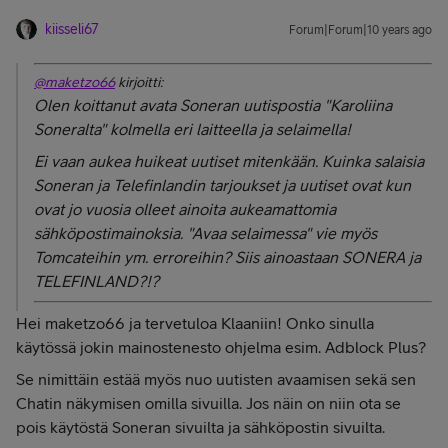
kiisseli67
Forum|Forum|10 years ago
@maketzo66
kirjoitti:
Olen koittanut avata Soneran uutispostia "Karoliina
Soneralta" kolmella eri laitteella ja selaimella!
Ei vaan aukea huikeat uutiset mitenkään. Kuinka salaisia
Soneran ja Telefinlandin tarjoukset ja uutiset ovat kun
ovat jo vuosia olleet ainoita aukeamattomia
sähköpostimainoksia. "Avaa selaimessa" vie myös
Tomcateihin ym. erroreihin? Siis ainoastaan SONERA ja
TELEFINLAND?!?
Hei maketzo66 ja tervetuloa Klaaniin! Onko sinulla
käytössä jokin mainostenesto ohjelma esim. Adblock Plus?
Se nimittäin estää myös nuo uutisten avaamisen sekä sen
Chatin näkymisen omilla sivuilla. Jos näin on niin ota se
pois käytöstä Soneran sivuilta ja sähköpostin sivuilta.