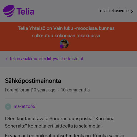
Telia.fi etusivulle
Telia Yhteisö on Vain luku -moodissa, kunnes
sulkeutuu kokonaan lokakuussa
Telian asiakkuuteen liittyvät keskustelut
Sähköpostimainonta
Forum|Forum|10 years ago
10 kommenttia
maketzo66
M
Olen koittanut avata Soneran uutispostia "Karoliina
Soneralta" kolmella eri laitteella ja selaimella!
Ei vaan aukea huikeat uutiset mitenkään. Kuinka salaisia