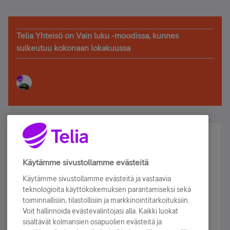
Telia Yhteisö on Vain luku -moodissa, kunnes
sulkeutuu kokonaan lokakuussa
Älä jää paitsi – osallistu ja voita!
Tilaa Telian uutiskirje ja olet mukana arvonnassa.
Käytämme sivustollamme evästeitä
Samalla saat parhaat asiakasedut suoraan
Käytämme sivustollamme evästeitä ja vastaavia
sähköpostiisi.
teknologioita käyttökokemuksen parantamiseksi sekä
toiminnallisiin, tilastollisiin ja markkinointitarkoituksiin.
Voit hallinnoida evästevalintojasi alla. Kaikki luokat
Tilaa nyt
sisältävät kolmansien osapuolien evästeitä ja