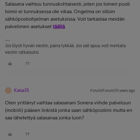
Salasana vaihtuu tunnuskohtaisesti, joten jos toinen puoli
toimii ei tunnuksessa ole vikaa. Ongelma on silloin
sähköpostiohjelman asetuksissa. Voit tarkastaa meidän
palvelimen asetukset
täältä
.
Jos löysit hyvän viestin, paina tykkää. Jos sait apua, voit merkata
viestin ratkaisuksi.
Kaisa35
Forum|Forum|10 years ago
K
Olen yrittänyt vaihtaa salasanani Sonera viihde palveluun
(mobiili) pääsen linkistä jonka saan sähköpostiini mutta en
saa lähetettyä salasanaa jonka luon?