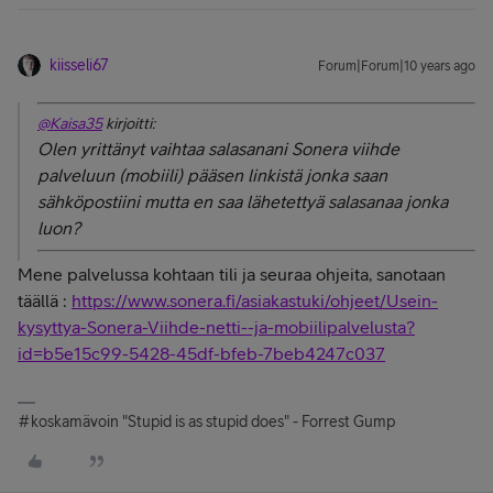
kiisseli67
Forum|Forum|10 years ago
@Kaisa35
kirjoitti:
Olen yrittänyt vaihtaa salasanani Sonera viihde
palveluun (mobiili) pääsen linkistä jonka saan
sähköpostiini mutta en saa lähetettyä salasanaa jonka
luon?
Mene palvelussa kohtaan tili ja seuraa ohjeita, sanotaan
täällä :
https://www.sonera.fi/asiakastuki/ohjeet/Usein-
kysyttya-Sonera-Viihde-netti--ja-mobiilipalvelusta?
id=b5e15c99-5428-45df-bfeb-7beb4247c037
#koskamävoin "Stupid is as stupid does" - Forrest Gump