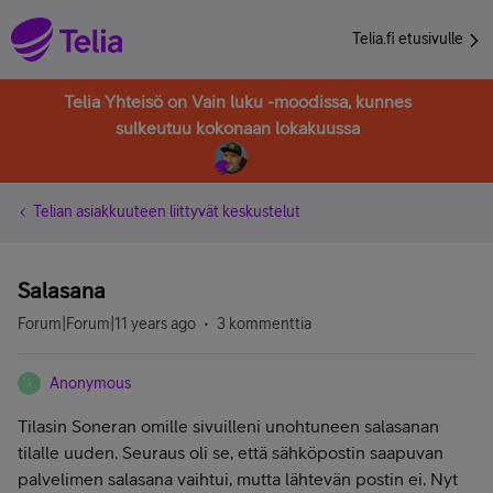
Telia.fi etusivulle
Telia Yhteisö on Vain luku -moodissa, kunnes
sulkeutuu kokonaan lokakuussa
Telian asiakkuuteen liittyvät keskustelut
Salasana
Forum|Forum|11 years ago
3 kommenttia
Anonymous
A
Tilasin Soneran omille sivuilleni unohtuneen salasanan
tilalle uuden. Seuraus oli se, että sähköpostin saapuvan
palvelimen salasana vaihtui, mutta lähtevän postin ei. Nyt