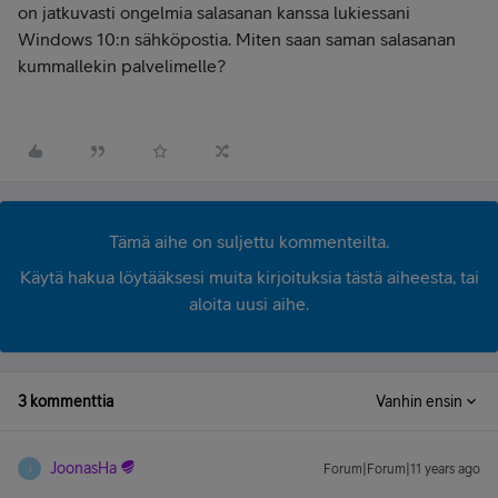
on jatkuvasti ongelmia salasanan kanssa lukiessani
Windows 10:n sähköpostia. Miten saan saman salasanan
kummallekin palvelimelle?
Tämä aihe on suljettu kommenteilta.
Käytä hakua löytääksesi muita kirjoituksia tästä aiheesta, tai
aloita uusi aihe.
3 kommenttia
Vanhin ensin
JoonasHa
Forum|Forum|11 years ago
J