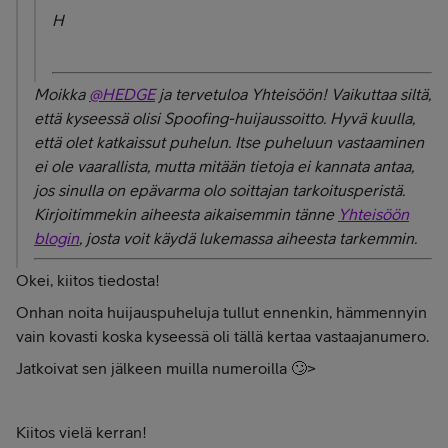
H
Moikka
@HEDGE
ja tervetuloa Yhteisöön! Vaikuttaa siltä,
että kyseessä olisi Spoofing-huijaussoitto. Hyvä kuulla,
että olet katkaissut puhelun. Itse puheluun vastaaminen
ei ole vaarallista, mutta mitään tietoja ei kannata antaa,
jos sinulla on epävarma olo soittajan tarkoitusperistä.
Kirjoitimmekin aiheesta aikaisemmin tänne
Yhteisöön
blogin
, josta voit käydä lukemassa aiheesta tarkemmin.
Okei, kiitos tiedosta!
Onhan noita huijauspuheluja tullut ennenkin, hämmennyin
vain kovasti koska kyseessä oli tällä kertaa vastaajanumero.
Jatkoivat sen jälkeen muilla numeroilla 🙄>
Kiitos vielä kerran!