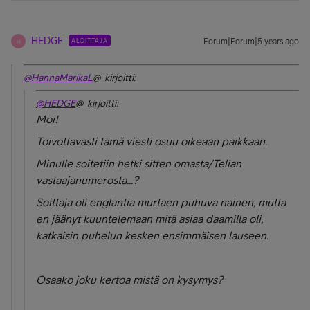
HEDGE
ALOITTAJA
Forum|Forum|5 years ago
H
@HannaMarikaL
@ kirjoitti:
@HEDGE
@ kirjoitti:
Moi!
Toivottavasti tämä viesti osuu oikeaan paikkaan.
Minulle soitetiin hetki sitten omasta/Telian
vastaajanumerosta...?
Soittaja oli englantia murtaen puhuva nainen, mutta
en jäänyt kuuntelemaan mitä asiaa daamilla oli,
katkaisin puhelun kesken ensimmäisen lauseen.
Osaako joku kertoa mistä on kysymys?