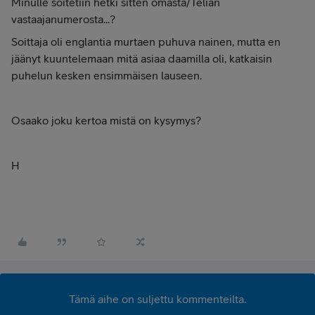
Minulle soitetiin hetki sitten omasta/Telian
vastaajanumerosta...?
Soittaja oli englantia murtaen puhuva nainen, mutta en
jäänyt kuuntelemaan mitä asiaa daamilla oli, katkaisin
puhelun kesken ensimmäisen lauseen.
Osaako joku kertoa mistä on kysymys?
H
Tämä aihe on suljettu kommenteilta.