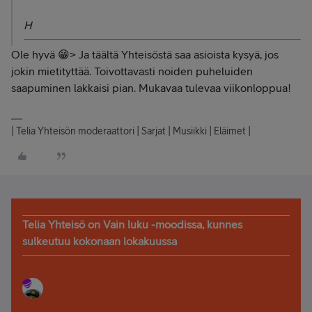
H
Ole hyvä 😁> Ja täältä Yhteisöstä saa asioista kysyä, jos
jokin mietityttää. Toivottavasti noiden puheluiden
saapuminen lakkaisi pian. Mukavaa tulevaa viikonloppua!
| Telia Yhteisön moderaattori | Sarjat | Musiikki | Eläimet |
Telia Yhteisö on Vain luku -moodissa, kunnes
sulkeutuu kokonaan lokakuussa