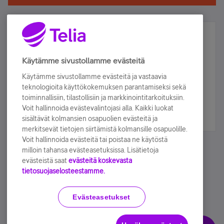
Älä jää paitsi – osallistu ja voita!
Tilaa Telian uutiskirje ja olet mukana arvonnassa.
Käytämme sivustollamme evästeitä
Samalla saat parhaat asiakasedut suoraan
Käytämme sivustollamme evästeitä ja vastaavia
sähköpostiisi.
teknologioita käyttökokemuksen parantamiseksi sekä
toiminnallisiin, tilastollisiin ja markkinointitarkoituksiin.
Voit hallinnoida evästevalintojasi alla. Kaikki luokat
Tilaa nyt
sisältävät kolmansien osapuolien evästeitä ja
merkitsevät tietojen siirtämistä kolmansille osapuolille.
Voit hallinnoida evästeitä tai poistaa ne käytöstä
milloin tahansa evästeasetuksissa. Lisätietoja
evästeistä saat
evästeitä koskevasta
tietosuojaselosteestamme.
Käyttöehdot
Accessibility statement
Evästeasetukset