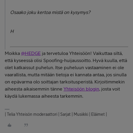
Osaako joku kertoa mistä on kysymys?
H
Moikka
@HEDGE
ja tervetuloa Yhteisöön! Vaikuttaa siltä,
että kyseessä olisi Spoofing-huijaussoitto. Hyvä kuulla, että
olet katkaissut puhelun. Itse puheluun vastaaminen ei ole
vaarallista, mutta mitään tietoja ei kannata antaa, jos sinulla
on epävarma olo soittajan tarkoitusperistä. Kirjoitimmekin
aiheesta aikaisemmin tänne
Yhteisöön blogin
, josta voit
käydä lukemassa aiheesta tarkemmin.
| Telia Yhteisön moderaattori | Sarjat | Musiikki | Eläimet |