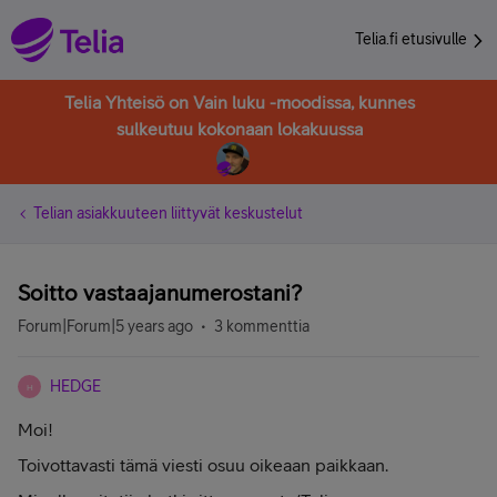
Telia.fi etusivulle
Telia Yhteisö on Vain luku -moodissa, kunnes
sulkeutuu kokonaan lokakuussa
Telian asiakkuuteen liittyvät keskustelut
Soitto vastaajanumerostani?
Forum|Forum|5 years ago
3 kommenttia
HEDGE
H
Moi!
Toivottavasti tämä viesti osuu oikeaan paikkaan.