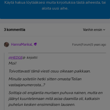
Käytä hakua löytääksesi muita kirjoituksia tästä aiheesta, tai
aloita uusi aihe.
3 kommenttia
Vanhin ensin
HannaMarikaL
Forum|Forum|5 years ago
@HEDGE
@ kirjoitti:
Moi!
Toivottavasti tämä viesti osuu oikeaan paikkaan.
Minulle soitetiin hetki sitten omasta/Telian
vastaajanumerosta...?
Soittaja oli englantia murtaen puhuva nainen, mutta en
jäänyt kuuntelemaan mitä asiaa daamilla oli, katkaisin
puhelun kesken ensimmäisen lauseen.