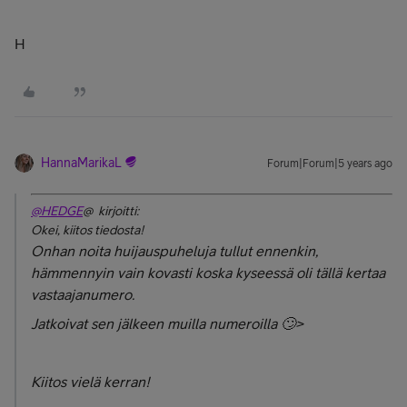
H
HannaMarikaL
Forum|Forum|5 years ago
@HEDGE
@ kirjoitti:
Okei, kiitos tiedosta!
Onhan noita huijauspuheluja tullut ennenkin,
hämmennyin vain kovasti koska kyseessä oli tällä kertaa
vastaajanumero.
Jatkoivat sen jälkeen muilla numeroilla 🙄>
Kiitos vielä kerran!