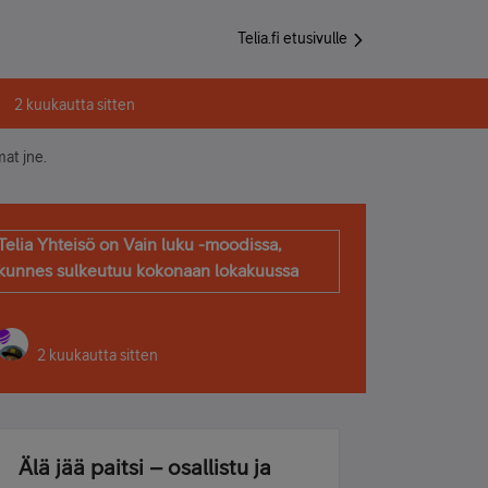
Telia.fi etusivulle
2 kuukautta sitten
at jne.
Telia Yhteisö on Vain luku -moodissa,
kunnes sulkeutuu kokonaan lokakuussa
2 kuukautta sitten
Älä jää paitsi – osallistu ja