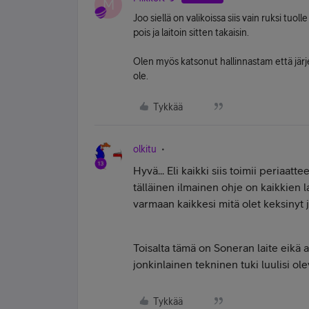
M
Joo siellä on valikoissa siis vain ruksi tuoll
pois ja laitoin sitten takaisin.
Olen myös katsonut hallinnastam että järj
ole.
Tykkää
olkitu
Hyvä... Eli kaikki siis toimii periaatt
tälläinen ilmainen ohje on kaikkien la
varmaan kaikkesi mitä olet keksinyt j
Toisalta tämä on Soneran laite eikä 
jonkinlainen tekninen tuki luulisi o
Tykkää