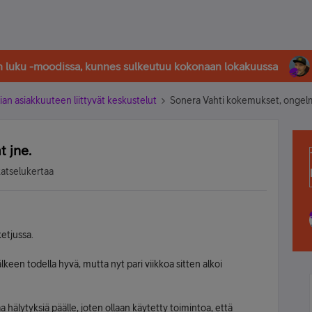
in luku -moodissa, kunnes sulkeutuu kokonaan lokakuussa
ian asiakkuuteen liittyvät keskustelut
Sonera Vahti kokemukset, ongelm
 jne.
katselukertaa
ketjussa.
lkeen todella hyvä, mutta nyt pari viikkoa sitten alkoi
 hälytyksiä päälle, joten ollaan käytetty toimintoa, että