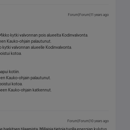
Forum|Forum|11 years ago
Mikko kytki valvonnan pois alueelta Kodinvalvonta.
seen Kauko-ohjain palautunut.
 kytki valvonnan alueelle Kodinvalvonta.
istui kotoa.
pui kotiin.
seen Kauko-ohjain palautunut.
oistui kotoa.
seen Kauko-ohjain katkennut.
Forum|Forum|10 years ago
 harkitsen tilaamista. Millaisia tietoja tuolla energian kulutus