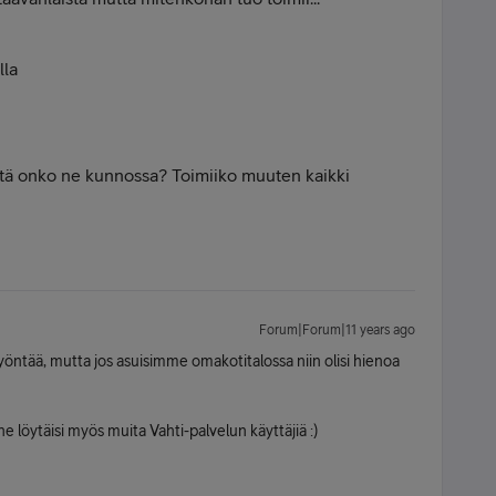
lla
 Että onko ne kunnossa? Toimiiko muuten kaikki
Forum|Forum|11 years ago
myöntää, mutta jos asuisimme omakotitalossa niin olisi hienoa
e löytäisi myös muita Vahti-palvelun käyttäjiä :)