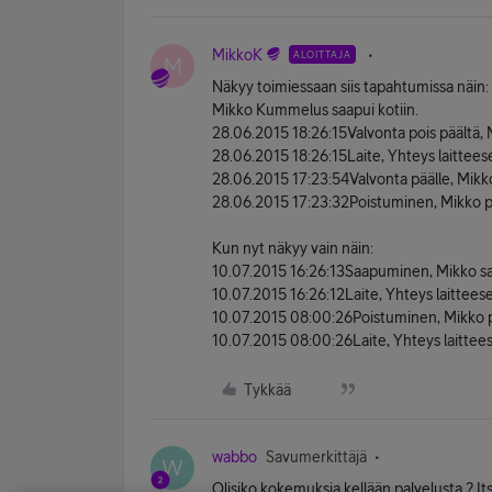
MikkoK
ALOITTAJA
M
Näkyy toimiessaan siis tapahtumissa näin:
Mikko Kummelus saapui kotiin.
28.06.2015 18:26:15Valvonta pois päältä, 
28.06.2015 18:26:15Laite, Yhteys laittee
28.06.2015 17:23:54Valvonta päälle, Mikko
28.06.2015 17:23:32Poistuminen, Mikko po
Kun nyt näkyy vain näin:
10.07.2015 16:26:13Saapuminen, Mikko saa
10.07.2015 16:26:12Laite, Yhteys laittee
10.07.2015 08:00:26Poistuminen, Mikko p
10.07.2015 08:00:26Laite, Yhteys laittee
Tykkää
wabbo
Savumerkittäjä
W
Olisiko kokemuksia kellään palvelusta ? Itse