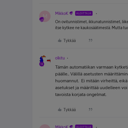
MikkoK
ALOITTAJA
M
On ovitunnistimet, ikkunatunnistimet, liike
itse kytkee ne kaukosäätimestä. Mutta tuo 
Tykkää
olkitu
Tämän automatiikan varmaan kytketään 
päälle.. Välillä asetusten määrittämi
huomannut. Ei mitään virheittä, eik
asetukset ja määrittää uudelleen voi 
tavoista korjata ongelmat.
Tykkää
MikkoK
ALOITTAJA