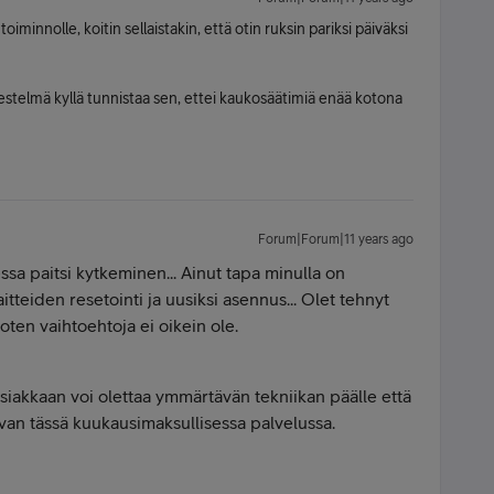
e toiminnolle, koitin sellaistakin, että otin ruksin pariksi päiväksi
estelmä kyllä tunnistaa sen, ettei kaukosäätimiä enää kotona
Forum|Forum|11 years ago
eessa paitsi kytkeminen... Ainut tapa minulla on
itteiden resetointi ja uusiksi asennus... Olet tehnyt
oten vaihtoehtoja ei oikein ole.
asiakkaan voi olettaa ymmärtävän tekniikan päälle että
levan tässä kuukausimaksullisessa palvelussa.