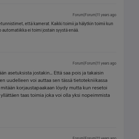
Forum|Forum|11 years ago
tunnistimet, että kamerat. Kaikki toimii ja hälytkin toimii kun
automatiikka ei toimi jostain syystä enää.
Forum|Forum|11 years ago
asetuksista jostakin... Että saa pois ja takaisin
nen uudelleen voi auttaa sen tässä tietotekniikassa
ä mitään korjaustapaakaan löydy mutta kun resetoi
yllättäen taas toimia joka voi olla yksi nopeimmista
Forum|Forum|11 years ago