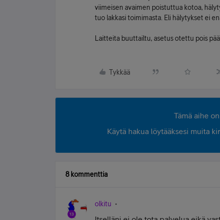
viimeisen avaimen poistuttua kotoa, hälyty
tuo lakkasi toimimasta. Eli hälytykset ei 
Laitteita buuttailtu, asetus otettu pois pääl
Tykkää
Tämä aihe on 
Käytä hakua löytääksesi muita kirjo
8 kommenttia
olkitu
Itselläni ei ole tota palvelua eikä va