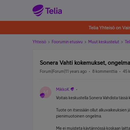
Telia Yhteisö on Va
Yhteisö
Foorumin etusivu
Muut keskustelut
Tel
Sonera Vahti kokemukset, ongelmat
Forum|Forum|11 years ago
8 kommenttia
45 
MikkoK
M
Voitais keskustella Sonera Vahdista tässä 
Tuote on itsessään ollut alkuvaikeuksien jä
pienimuotoinen ongelma.
Me ei muisteta käytännössä koskaan laittaa