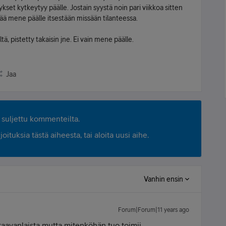
kset kytkeytyy päälle. Jostain syystä noin pari viikkoa sitten
enää mene päälle itsestään missään tilanteessa.
tä, pistetty takaisin jne. Ei vain mene päälle.
Jaa
suljettu kommenteilta.
ituksia tästä aiheesta, tai aloita uusi aihe.
Vanhin ensin
Forum|Forum|11 years ago
staavanlaista mutta mitenköhän tuo toimii...