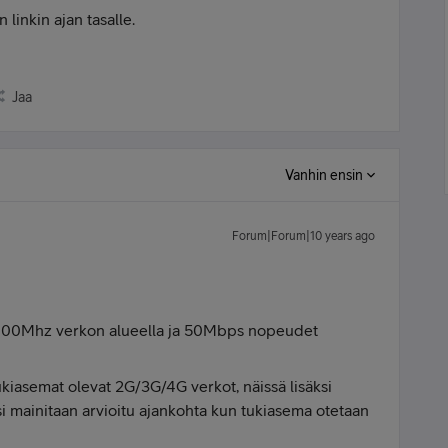
linkin ajan tasalle.
Jaa
Vanhin ensin
Forum|Forum|10 years ago
00Mhz verkon alueella ja 50Mbps nopeudet
tukiasemat olevat 2G/3G/4G verkot, näissä lisäksi
äksi mainitaan arvioitu ajankohta kun tukiasema otetaan