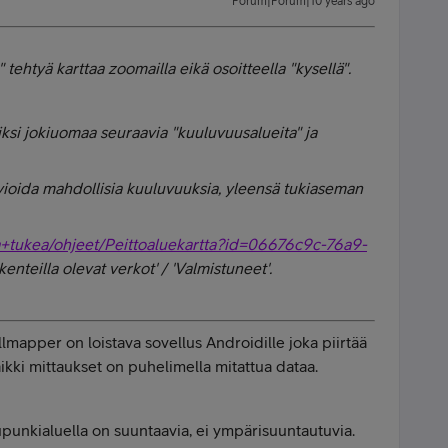
Forum|Forum|10 years ago
tehtyä karttaa zoomailla eikä osoitteella "kysellä".
ksi jokiuomaa seuraavia "kuuluvuusalueita" ja
rvioida mahdollisia kuuluvuuksia, yleensä tukiaseman
ja+tukea/ohjeet/Peittoaluekartta?id=06676c9c-76a9-
kenteilla olevat verkot' / 'Valmistuneet'.
mapper on loistava sovellus Androidille joka piirtää
ikki mittaukset on puhelimella mitattua dataa.
upunkialuella on suuntaavia, ei ympärisuuntautuvia.