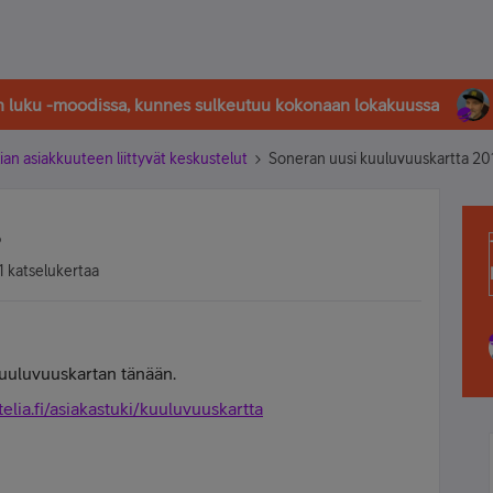
in luku -moodissa, kunnes sulkeutuu kokonaan lokakuussa
ian asiakkuuteen liittyvät keskustelut
Soneran uusi kuuluvuuskartta 20
5
1 katselukertaa
uuluvuuskartan tänään.
elia.fi/asiakastuki/kuuluvuuskartta