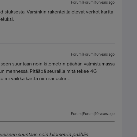
Forum|Forum|10 years ago
udistuksesta. Varsinkin rakenteilla olevat verkot kartta
eluksi.
Forum|Forum|10 years ago
eiseen suuntaan noin kilometrin päähän valmistumassa
 mennessä. Pitääpä seurailla mitä tekee 4G
oimi vaikka kartta niin sanookin..
Forum|Forum|10 years ago
tveiseen suuntaan noin kilometrin päähän