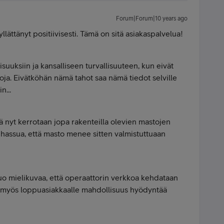
Forum|Forum|10 years ago
lättänyt positiivisesti. Tämä on sitä asiakaspalvelua!
isuuksiin ja kansalliseen turvallisuuteen, kun eivät
etoja. Eivätköhän nämä tahot saa nämä tiedot selville
n...
ä nyt kerrotaan jopa rakenteilla olevien mastojen
n hassua, että masto menee sitten valmistuttuaan
luo mielikuvaa, että operaattorin verkkoa kehdataan
taa myös loppuasiakkaalle mahdollisuus hyödyntää