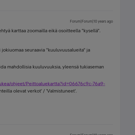
Forum|Forum|10 years ago
htyä karttaa zoomailla eikä osoitteella "kysellä".
i jokiuomaa seuraavia "kuuluvuusalueita" ja
oida mahdollisia kuuluvuuksia, yleensä tukiaseman
tukea/ohjeet/Peittoaluekartta?id=06676c9c-76a9-
teilla olevat verkot' / 'Valmistuneet'.