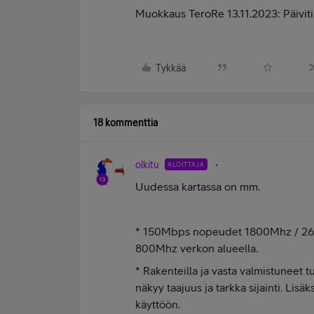
Muokkaus TeroRe 13.11.2023: Päivitin 
Tykkää
18 kommenttia
olkitu
ALOITTAJA
Uudessa kartassa on mm.
* 150Mbps nopeudet 1800Mhz / 26
800Mhz verkon alueella.
* Rakenteilla ja vasta valmistuneet 
näkyy taajuus ja tarkka sijainti. Lis
käyttöön.