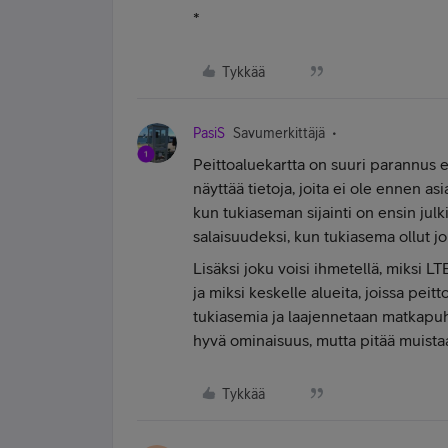
*
Tykkää
PasiS
Savumerkittäjä
Peittoaluekartta on suuri parannus en
näyttää tietoja, joita ei ole ennen asi
kun tukiaseman sijainti on ensin julk
salaisuudeksi, kun tukiasema ollut j
Lisäksi joku voisi ihmetellä, miksi
ja miksi keskelle alueita, joissa pei
tukiasemia ja laajennetaan matkapuh
hyvä ominaisuus, mutta pitää muistaa,
Tykkää