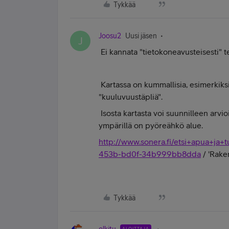
Tykkää
Joosu2
Uusi jäsen
J
Ei kannata "tietokoneavusteisesti" te
Kartassa on kummallisia, esimerkiks
"kuuluvuustäpliä".
Isosta kartasta voi suunnilleen arvi
ympärillä on pyöreähkö alue.
http://www.sonera.fi/etsi+apua+ja+
453b-bd0f-34b999bb8dda
/ 'Raken
Tykkää
ALOITTAJA