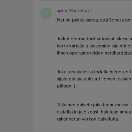
ajn85
Morsettaja
A
Nyt on pakko sanoa, että Sonera on yl
Jotkut operaattorit vetoavat liikesala
kerro kartalla tukiasemien sijaintiti
ilman operaattoreiden nettikarttojaki
Joka tapauksessa todella hienoa, ett
sijainteja taajuuksia. Hieman tosiaa
piiloon :)
Tällainen palvelu joka tapauksessa 
esitelläkin ja oikeasti halutaan an
rakennetun verkon palveluita.