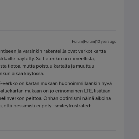
Forum|Forum|10 years ago
tiseen ja varsinkin rakenteilla ovat verkot kartta
akkaille näytetty. Se tietenkin on ihmeellistä,
ista tietoa, mutta poistuu kartalta ja muuttuu
onkun aikaa käytössä.
 LTE-verkko on kartan mukaan huonoimmillaankin hyvä
ttoaluekartan mukaan on jo erinomainen LTE, lisätään
elinverkon peittoa. Onhan optimismi näinä aikoina
 että pessimisti ei pety. :smileyfrustrated: