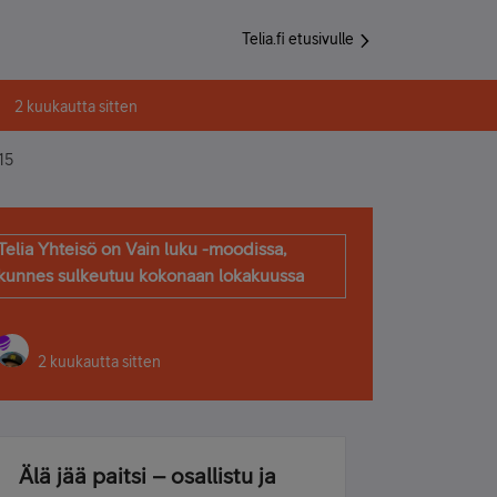
Telia.fi etusivulle
2 kuukautta sitten
15
Telia Yhteisö on Vain luku -moodissa,
kunnes sulkeutuu kokonaan lokakuussa
2 kuukautta sitten
Älä jää paitsi – osallistu ja