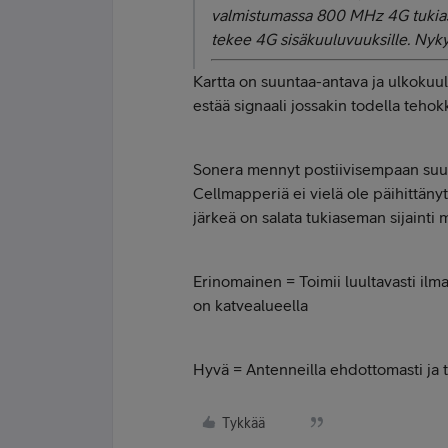
valmistumassa 800 MHz 4G tukias
tekee 4G sisäkuuluvuuksille. Nykyä
Kartta on suuntaa-antava ja ulkokuu
estää signaali jossakin todella tehokk
Sonera mennyt postiivisempaan suun
Cellmapperiä ei vielä ole päihittän
järkeä on salata tukiaseman sijain
Erinomainen = Toimii luultavasti ilma
on katvealueella
Hyvä = Antenneilla ehdottomasti ja 
Tykkää