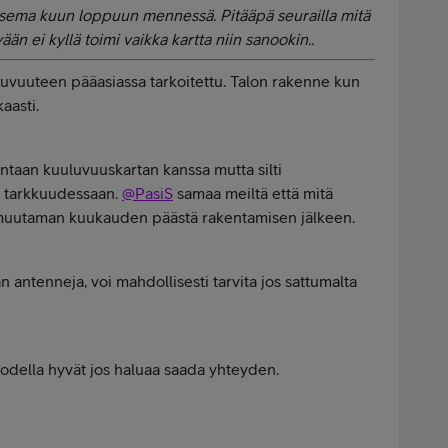
ema kuun loppuun mennessä. Pitääpä seurailla mitä
än ei kyllä toimi vaikka kartta niin sanookin..
luvuuteen pääasiassa tarkoitettu. Talon rakenne kun
aasti.
taan kuuluvuuskartan kanssa mutta silti
yt tarkkuudessaan.
@PasiS
samaa meiltä että mitä
ti muutaman kuukauden päästä rakentamisen jälkeen.
n antenneja, voi mahdollisesti tarvita jos sattumalta
todella hyvät jos haluaa saada yhteyden.