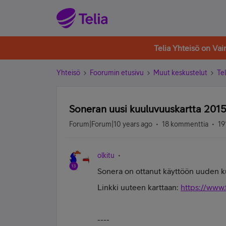
Telia Yhteisö on Va
Yhteisö
Foorumin etusivu
Muut keskustelut
Tel
Soneran uusi kuuluvuuskartta 201
Forum|Forum|10 years ago
18 kommenttia
19
olkitu
Sonera on ottanut käyttöön uuden k
Linkki uuteen karttaan:
https://www.t
----