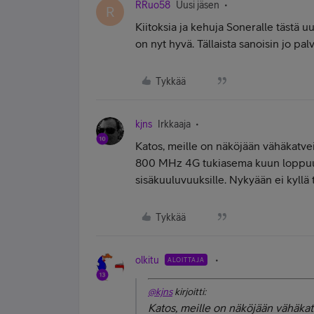
RRuo58
Uusi jäsen
R
Kiitoksia ja kehuja Soneralle tästä u
on nyt hyvä. Tällaista sanoisin jo palv
Tykkää
kjns
Irkkaaja
Katos, meille on näköjään vähäkatv
800 MHz 4G tukiasema kuun loppuun
sisäkuuluvuuksille. Nykyään ei kyllä t
Tykkää
olkitu
ALOITTAJA
@kjns
kirjoitti:
Katos, meille on näköjään vähäka