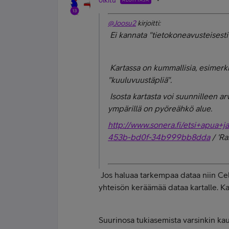
olkitu
@Joosu2
kirjoitti:
Ei kannata "tietokoneavusteisesti" 
Kartassa on kummallisia, esimerki
"kuuluvuustäpliä".
Isosta kartasta voi suunnilleen a
ympärillä on pyöreähkö alue.
http://www.sonera.fi/etsi+apua+
453b-bd0f-34b999bb8dda
/ 'Ra
Jos haluaa tarkempaa dataa niin Cell
yhteisön keräämää dataa kartalle. Ka
Suurinosa tukiasemista varsinkin ka