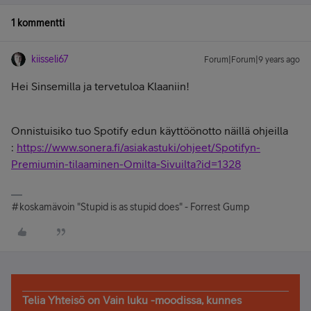
1 kommentti
kiisseli67
Forum|Forum|9 years ago
Hei Sinsemilla ja tervetuloa Klaaniin!
Onnistuisiko tuo Spotify edun käyttöönotto näillä ohjeilla
:
https://www.sonera.fi/asiakastuki/ohjeet/Spotifyn-
Premiumin-tilaaminen-Omilta-Sivuilta?id=1328
#koskamävoin "Stupid is as stupid does" - Forrest Gump
Telia Yhteisö on Vain luku -moodissa, kunnes