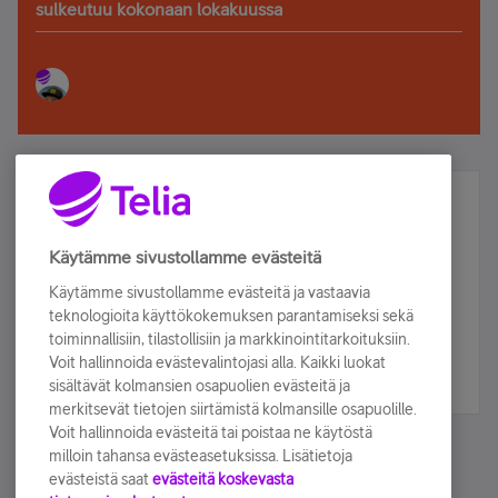
sulkeutuu kokonaan lokakuussa
Älä jää paitsi – osallistu ja voita!
Tilaa Telian uutiskirje ja olet mukana arvonnassa.
Käytämme sivustollamme evästeitä
Samalla saat parhaat asiakasedut suoraan
Käytämme sivustollamme evästeitä ja vastaavia
sähköpostiisi.
teknologioita käyttökokemuksen parantamiseksi sekä
toiminnallisiin, tilastollisiin ja markkinointitarkoituksiin.
Voit hallinnoida evästevalintojasi alla. Kaikki luokat
Tilaa nyt
sisältävät kolmansien osapuolien evästeitä ja
merkitsevät tietojen siirtämistä kolmansille osapuolille.
Voit hallinnoida evästeitä tai poistaa ne käytöstä
milloin tahansa evästeasetuksissa. Lisätietoja
evästeistä saat
evästeitä koskevasta