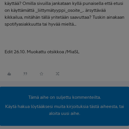
käyttää? Omilla sivuilla jankataan kyllä punaisella että etusi
on käyttämättä _liittymätyyppi_osoite_.. ärsyttävää
kikkailua, mitähän tällä yritetään saavuttaa? Tuskin ainakaan
spotifyasiakkuutta tai hyvää mieltä...
Edit 26.10. Muokattu otsikkoa /MiaSL
Tämä aihe on suljettu kommenteilta.
Käytä hakua löytääksesi muita kirjoituksia tästä aiheesta, tai
aloita uusi aihe.