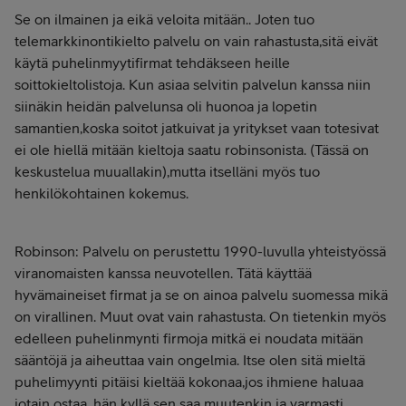
Se on ilmainen ja eikä veloita mitään.. Joten tuo
telemarkkinontikielto palvelu on vain rahastusta,sitä eivät
käytä puhelinmyytifirmat tehdäkseen heille
soittokieltolistoja. Kun asiaa selvitin palvelun kanssa niin
siinäkin heidän palvelunsa oli huonoa ja lopetin
samantien,koska soitot jatkuivat ja yritykset vaan totesivat
ei ole hiellä mitään kieltoja saatu robinsonista. (Tässä on
keskustelua muuallakin),mutta itselläni myös tuo
henkilökohtainen kokemus.
Robinson: Palvelu on perustettu 1990-luvulla yhteistyössä
viranomaisten kanssa neuvotellen. Tätä käyttää
hyvämaineiset firmat ja se on ainoa palvelu suomessa mikä
on virallinen. Muut ovat vain rahastusta. On tietenkin myös
edelleen puhelinmynti firmoja mitkä ei noudata mitään
sääntöjä ja aiheuttaa vain ongelmia. Itse olen sitä mieltä
puhelimyynti pitäisi kieltää kokonaa,jos ihmiene haluaa
jotain ostaa ,hän kyllä sen saa muutenkin ja varmasti