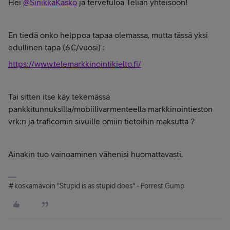
Hei
@SinikkaKasko
ja tervetuloa Telian yhteisöön!
En tiedä onko helppoa tapaa olemassa, mutta tässä yksi
edullinen tapa (6€/vuosi) :
https://www.telemarkkinointikielto.fi/
Tai sitten itse käy tekemässä
pankkitunnuksilla/mobiilivarmenteella markkinointieston
vrk:n ja traficomin sivuille omiin tietoihin maksutta ?
Ainakin tuo vainoaminen vähenisi huomattavasti.
#koskamävoin "Stupid is as stupid does" - Forrest Gump