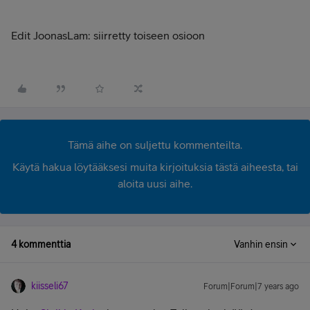
Edit JoonasLam: siirretty toiseen osioon
Tämä aihe on suljettu kommenteilta.
Käytä hakua löytääksesi muita kirjoituksia tästä aiheesta, tai
aloita uusi aihe.
4 kommenttia
Vanhin ensin
kiisseli67
Forum|Forum|7 years ago