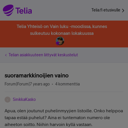
Telia.fi etusivulle
Telia Yhteisö on Vain luku -moodissa, kunnes
sulkeutuu kokonaan lokakuussa
Telian asiakkuuteen liittyvät keskustelut
suoramarkkinoijien vaino
Forum|Forum|7 years ago
4 kommenttia
SinikkaKasko
S
Apua, olen joutunut puhelinmyyjien listoille. Onko helppoa
tapaa estää puhelut? Aina ei tuntematon numero ole
aiheeton soitto. Niihin harvoin kyllä vastaan.