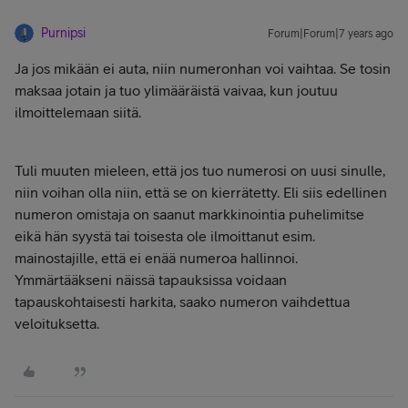
Purnipsi
Forum|Forum|7 years ago
Ja jos mikään ei auta, niin numeronhan voi vaihtaa. Se tosin
maksaa jotain ja tuo ylimääräistä vaivaa, kun joutuu
ilmoittelemaan siitä.
Tuli muuten mieleen, että jos tuo numerosi on uusi sinulle,
niin voihan olla niin, että se on kierrätetty. Eli siis edellinen
numeron omistaja on saanut markkinointia puhelimitse
eikä hän syystä tai toisesta ole ilmoittanut esim.
mainostajille, että ei enää numeroa hallinnoi.
Ymmärtääkseni näissä tapauksissa voidaan
tapauskohtaisesti harkita, saako numeron vaihdettua
veloituksetta.