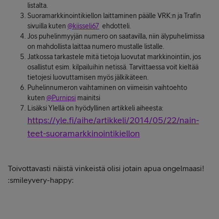
listalta.
Suoramarkkinointikiellon laittaminen päälle VRK:n ja Trafin
sivuilla kuten
@kiisseli67
ehdotteli.
Jos puhelinmyyjän numero on saatavilla, niin älypuhelimissa
on mahdollista laittaa numero mustalle listalle.
Jatkossa tarkastele mitä tietoja luovutat markkinointiin, jos
osallistut esim. kilpailuihin netissä. Tarvittaessa voit kieltää
tietojesi luovuttamisen myös jälkikäteen.
Puhelinnumeron vaihtaminen on viimeisin vaihtoehto
kuten
@Purnipsi
mainitsi
Lisäksi Ylellä on hyödyllinen artikkeli aiheesta:
https://yle.fi/aihe/artikkeli/2014/05/22/nain-
teet-suoramarkkinointikiellon
Toivottavasti näistä vinkeistä olisi jotain apua ongelmaasi!
:smileyvery-happy: