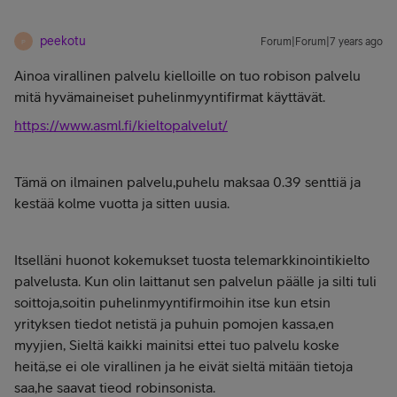
peekotu
Forum|Forum|7 years ago
P
Ainoa virallinen palvelu kielloille on tuo robison palvelu
mitä hyvämaineiset puhelinmyyntifirmat käyttävät.
https://www.asml.fi/kieltopalvelut/
Tämä on ilmainen palvelu,puhelu maksaa 0.39 senttiä ja
kestää kolme vuotta ja sitten uusia.
Itselläni huonot kokemukset tuosta telemarkkinointikielto
palvelusta. Kun olin laittanut sen palvelun päälle ja silti tuli
soittoja,soitin puhelinmyyntifirmoihin itse kun etsin
yrityksen tiedot netistä ja puhuin pomojen kassa,en
myyjien, Sieltä kaikki mainitsi ettei tuo palvelu koske
heitä,se ei ole virallinen ja he eivät sieltä mitään tietoja
saa,he saavat tieod robinsonista.