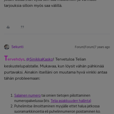
tarjouksia silloin myös saa välillä.
Sekunti
Forum|Forum|7 years ago
T
ervehdys
,
@SinikkaKasko
! Tervetuloa Telian
keskustelupalstalle. Mukavaa, kun löysit vähän pähkinää
purtavaksi. Ainakin itselläni on muutama hyvä vinkki antaa
tähän probleemaan:
Salainen numero
tai omien tietojen piilottaminen
numeropalvelussa (kts.
Telia asiakkuuden hallinta)
Puhelimitse ilmoittaminen myyjälle ettet halua jatkossa
suoramarkkinointia eli puhelinnumeron poistaminen ko.