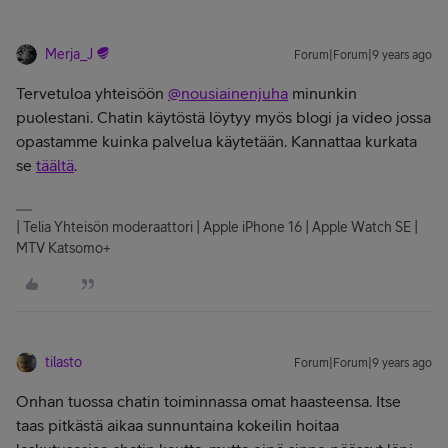
Merja_J
Forum|Forum|9 years ago
Tervetuloa yhteisöön
@nousiainenjuha
minunkin
puolestani. Chatin käytöstä löytyy myös blogi ja video jossa
opastamme kuinka palvelua käytetään. Kannattaa kurkata
se
täältä
.
| Telia Yhteisön moderaattori | Apple iPhone 16 | Apple Watch SE |
MTV Katsomo+
tilasto
Forum|Forum|9 years ago
Onhan tuossa chatin toiminnassa omat haasteensa. Itse
taas pitkästä aikaa sunnuntaina kokeilin hoitaa