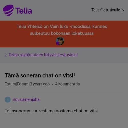
Telia.fi etusivulle
Telia Yhteisö on Vain luku -moodissa, kunnes
sulkeutuu kokonaan lokakuussa
Telian asiakkuuteen liittyvät keskustelut
Tämä soneran chat on vitsi!
Forum|Forum|9 years ago
4 kommenttia
nousiainenjuha
N
Teliasoneran suuresti mainostama chat on vitsi