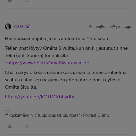
kiisseli67
Forum|Forum|9 years ago
Hei nousiainenjuha ja tervetuloa Telia Yhteisöön!
Telian chat löytyy Omilta Sivuilta, kun on kirjautunut sinne
Telia (ent. Sonera) tunnuksilla
:
https://www.telia.fi/OmatSivut/main.do
Chat näkyy oikeassa alanurkassa, mainostenesto-ohjelma
saattaa estää sen näkymisen joten ota se pois käytöstä
Omilta Sivuilta.
https://youtu.be/kMUMXbhydhc
#koskamävoin "Stupid is as stupid does" - Forrest Gump