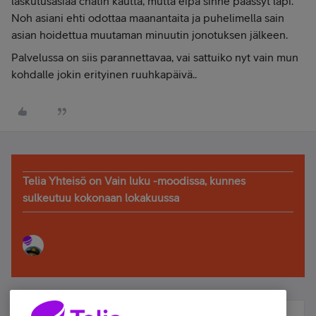
laskutusasiaa chatin kautta, mutta eipä sinne päässyt läpi.
Noh asiani ehti odottaa maanantaita ja puhelimella sain
asian hoidettua muutaman minuutin jonotuksen jälkeen.
Palvelussa on siis parannettavaa, vai sattuiko nyt vain mun
kohdalle jokin erityinen ruuhkapäivä..
Telia Yhteisö on Vain luku -moodissa, kunnes
sulkeutuu kokonaan lokakuussa