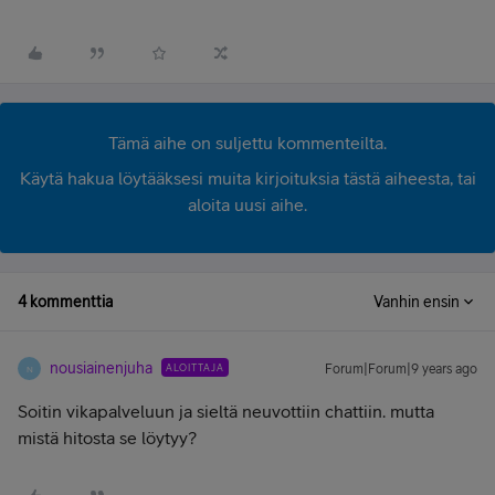
Tämä aihe on suljettu kommenteilta.
Käytä hakua löytääksesi muita kirjoituksia tästä aiheesta, tai
aloita uusi aihe.
4 kommenttia
Vanhin ensin
nousiainenjuha
ALOITTAJA
Forum|Forum|9 years ago
N
Soitin vikapalveluun ja sieltä neuvottiin chattiin. mutta
mistä hitosta se löytyy?