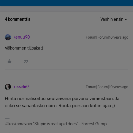
4 kommenttia
Vanhin ensin
kenuu90
Forum|Forum|10 years ago
Välkommen tillbaka :)
kiisseli67
Forum|Forum|10 years ago
Hinta normalisoituu seuraavana päivänä viimeistään. Ja
oliko se sananlasku näin : Routa porsaan kotiin ajaa ;)
#koskamävoin "Stupid is as stupid does" - Forrest Gump