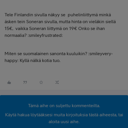
Tele Finlandin sivulla näkyy se puhelinliittymä minkä
äsken tein Soneran sivulla, mutta hinta on vieläkin siellä
15€, vaikka Soneran liittymä on 19€ Onko se ihan
normaalia? :smileyfrustrated:
Miten se suomalainen sanonta kuuluikin? :smileyvery-
happy: Kyllä nälkä kotia tuo.
Tämä aihe on suljettu kommenteilta.
Käytä hakua löytääksesi muita kirjoituksia tästä aiheesta, tai
aloita uusi aihe.