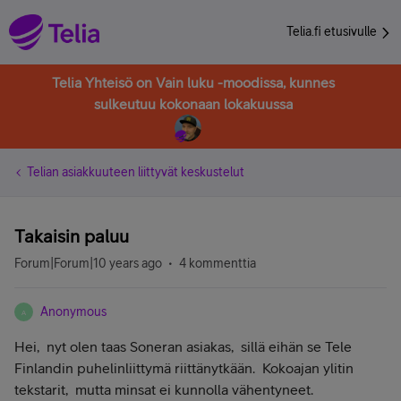
Telia.fi etusivulle
Telia Yhteisö on Vain luku -moodissa, kunnes
sulkeutuu kokonaan lokakuussa
Telian asiakkuuteen liittyvät keskustelut
Takaisin paluu
Forum|Forum|10 years ago
4 kommenttia
Anonymous
A
Hei, nyt olen taas Soneran asiakas, sillä eihän se Tele
Finlandin puhelinliittymä riittänytkään. Kokoajan ylitin
tekstarit, mutta minsat ei kunnolla vähentyneet.