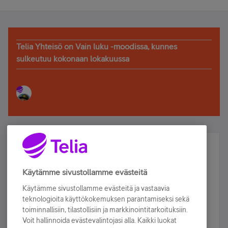
Telia Yhteisö on Vain luku -moodissa, kunnes
sulkeutuu kokonaan lokakuussa
Älä jää paitsi – osallistu ja voita!
Tilaa Telian uutiskirje ja olet mukana arvonnassa.
Käytämme sivustollamme evästeitä
Samalla saat parhaat asiakasedut suoraan
Käytämme sivustollamme evästeitä ja vastaavia
sähköpostiisi.
teknologioita käyttökokemuksen parantamiseksi sekä
toiminnallisiin, tilastollisiin ja markkinointitarkoituksiin.
Voit hallinnoida evästevalintojasi alla. Kaikki luokat
Tilaa nyt