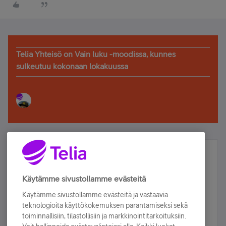
Telia Yhteisö on Vain luku -moodissa, kunnes
sulkeutuu kokonaan lokakuussa
Älä jää paitsi – osallistu ja voita!
Tilaa Telian uutiskirje ja olet mukana arvonnassa.
Käytämme sivustollamme evästeitä
Samalla saat parhaat asiakasedut suoraan
Käytämme sivustollamme evästeitä ja vastaavia
sähköpostiisi.
teknologioita käyttökokemuksen parantamiseksi sekä
toiminnallisiin, tilastollisiin ja markkinointitarkoituksiin.