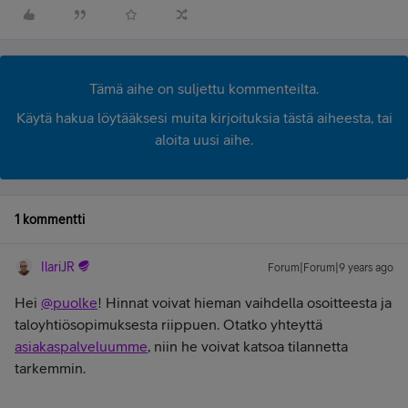
Tämä aihe on suljettu kommenteilta.
Käytä hakua löytääksesi muita kirjoituksia tästä aiheesta, tai
aloita uusi aihe.
1 kommentti
IlariJR
Forum|Forum|9 years ago
Hei
@puolke
! Hinnat voivat hieman vaihdella osoitteesta ja
taloyhtiösopimuksesta riippuen. Otatko yhteyttä
asiakaspalveluumme
, niin he voivat katsoa tilannetta
tarkemmin.