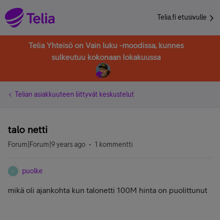
Telia.fi etusivulle
Telia Yhteisö on Vain luku -moodissa, kunnes
sulkeutuu kokonaan lokakuussa
Telian asiakkuuteen liittyvät keskustelut
talo netti
Forum|Forum|9 years ago
1 kommentti
puolke
P
mikä oli ajankohta kun talonetti 100M hinta on puolittunut