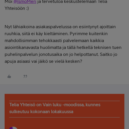
Moi
@IsmoMeri
ja tervetuloa keskustelemaan Telia
Yhteisöön :)
Nyt lähiaikoina asiakaspalvelussa on esiintynyt ajoittain
ruuhkia, siitä ei käy kieltäminen. Pyrimme kuitenkin
mahdollisimman tehokkaasti palvelemaan kaikkia
asiointikanavasta huolimatta ja tällä hetkellä teknisen tuen
puhelinpalvelun jonotusaika on jo helpottanut. Saitko jo
apuja asiaasi vai jäikö se vielä kesken?
Telia Yhteisö on Vain luku -moodissa, kunnes
sulkeutuu kokonaan lokakuussa