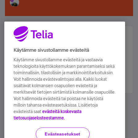
Älä jää paitsi – osallistu ja voita!
Tilaa Telian uutiskirje ja olet mukana arvonnassa.
Käytämme sivustollamme evästeitä
Samalla saat parhaat asiakasedut suoraan
Käytämme sivustollamme evästeitä ja vastaavia
sähköpostiisi.
teknologioita käyttökokemuksen parantamiseksi sekä
toiminnallisiin, tilastollisiin ja markkinointitarkoituksiin.
Voit hallinnoida evästevalintojasi alla. Kaikki luokat
Tilaa nyt
sisältävät kolmansien osapuolien evästeitä ja
merkitsevät tietojen siirtämistä kolmansille osapuolille.
Voit hallinnoida evästeitä tai poistaa ne käytöstä
milloin tahansa evästeasetuksissa. Lisätietoja
evästeistä saat
evästeitä koskevasta
tietosuojaselosteestamme.
Käyttöehdot
Accessibility statement
Evästeasetukset