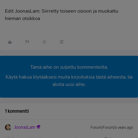
Edit JoonasLam: Siirretty toiseen osioon ja muokattu
hieman otsikkoa
Tämä aihe on suljettu kommenteilta.
Käytä hakua löytääksesi muita kirjoituksia tästä aiheesta, tai
aloita uusi aihe.
1 kommentti
JoonasLam
Forum|Forum|6 years ago