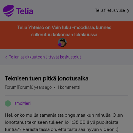
Telia.fi etusivulle
Telia Yhteisö on Vain luku -moodissa, kunnes
sulkeutuu kokonaan lokakuussa
Telian asiakkuuteen liittyvät keskustelut
Teknisen tuen pitkä jonotusaika
Forum|Forum|6 years ago
1 kommentti
IsmoMeri
I
Hei, onko muilla samanlaista ongelmaa kun minulla. Olen
jonottanut tekniseen tukeen jo 1:38:00 li yli puolitoista
tuntia?? Parasta tässä on, että tästä saa hyvän videon :)