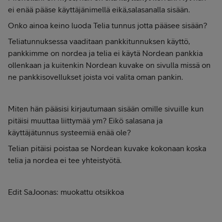
ei enää pääse käyttäjänimellä eikä,salasanalla sisään.
Onko ainoa keino luoda Telia tunnus jotta pääsee sisään?
Teliatunnuksessa vaaditaan pankkitunnuksen käyttö,
pankkimme on nordea ja telia ei käytä Nordean pankkia
ollenkaan ja kuitenkin Nordean kuvake on sivulla missä on
ne pankkisovellukset joista voi valita oman pankin.
Miten hän pääsisi kirjautumaan sisään omille sivuille kun
pitäisi muuttaa liittymää ym? Eikö salasana ja
käyttäjätunnus systeemiä enää ole?
Telian pitäisi poistaa se Nordean kuvake kokonaan koska
telia ja nordea ei tee yhteistyötä.
Edit SaJoonas: muokattu otsikkoa