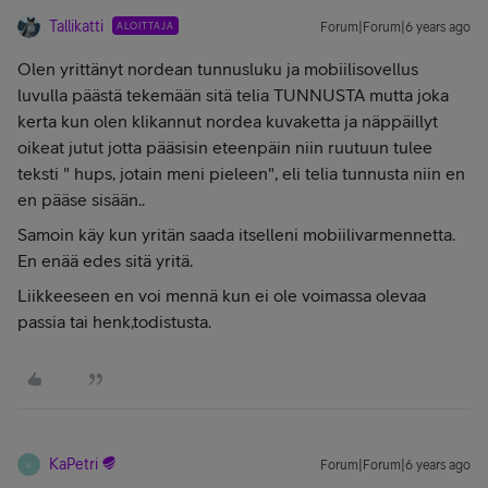
Tallikatti
ALOITTAJA
Forum|Forum|6 years ago
Olen yrittänyt nordean tunnusluku ja mobiilisovellus
luvulla päästä tekemään sitä telia TUNNUSTA mutta joka
kerta kun olen klikannut nordea kuvaketta ja näppäillyt
oikeat jutut jotta pääsisin eteenpäin niin ruutuun tulee
teksti " hups, jotain meni pieleen", eli telia tunnusta niin en
en pääse sisään..
Samoin käy kun yritän saada itselleni mobiilivarmennetta.
En enää edes sitä yritä.
Liikkeeseen en voi mennä kun ei ole voimassa olevaa
passia tai henk,todistusta.
KaPetri
Forum|Forum|6 years ago
K