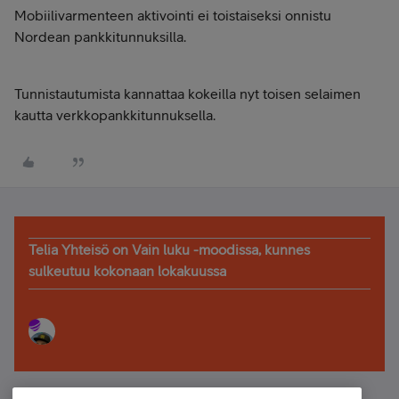
Mobiilivarmenteen aktivointi ei toistaiseksi onnistu
Nordean pankkitunnuksilla.
Tunnistautumista kannattaa kokeilla nyt toisen selaimen
kautta verkkopankkitunnuksella.
Telia Yhteisö on Vain luku -moodissa, kunnes
sulkeutuu kokonaan lokakuussa