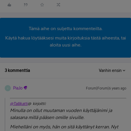
Tämä aihe on suljettu kommenteilta.
Käytä hakua löytääksesi muita kirjoituksia tästä aiheesta, tai
aloita uusi aihe.
3 kommenttia
Vanhin ensin
PiaJo
Forum|Forum|6 years ago
P
@Tallikatti
@ kirjoitti:
Minulla on ollut muutaman vuoden käyttäjänimi ja
salasana millä pääsen omille sivuille.
Miehelläni on myös, hän on sitä käyttänyt kerran. Nyt