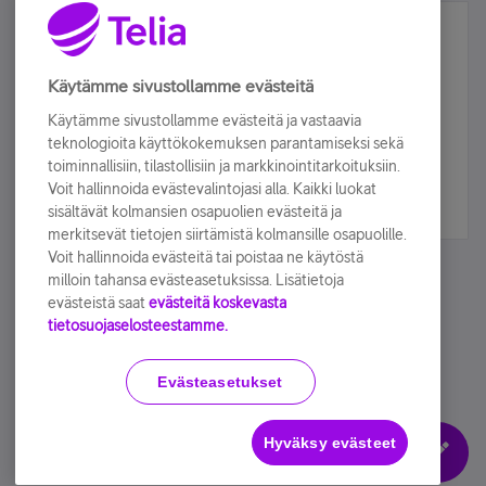
Älä jää paitsi – osallistu ja voita!
Tilaa Telian uutiskirje ja olet mukana arvonnassa.
Käytämme sivustollamme evästeitä
Samalla saat parhaat asiakasedut suoraan
Käytämme sivustollamme evästeitä ja vastaavia
sähköpostiisi.
teknologioita käyttökokemuksen parantamiseksi sekä
toiminnallisiin, tilastollisiin ja markkinointitarkoituksiin.
Voit hallinnoida evästevalintojasi alla. Kaikki luokat
Tilaa nyt
sisältävät kolmansien osapuolien evästeitä ja
merkitsevät tietojen siirtämistä kolmansille osapuolille.
Voit hallinnoida evästeitä tai poistaa ne käytöstä
milloin tahansa evästeasetuksissa. Lisätietoja
evästeistä saat
evästeitä koskevasta
tietosuojaselosteestamme.
Käyttöehdot
Accessibility statement
Evästeasetukset
Hyväksy evästeet
Evästeasetukset