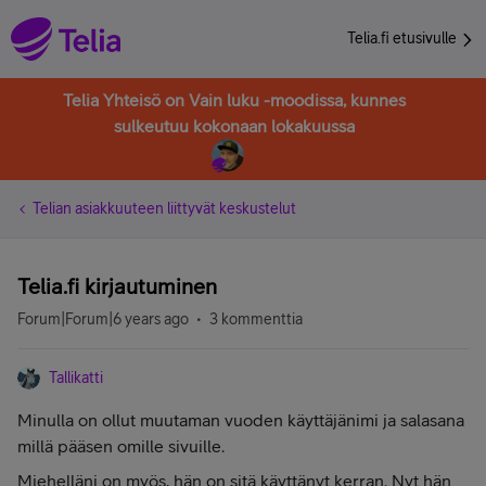
Telia.fi etusivulle
Telia Yhteisö on Vain luku -moodissa, kunnes
sulkeutuu kokonaan lokakuussa
Telian asiakkuuteen liittyvät keskustelut
Telia.fi kirjautuminen
Forum|Forum|6 years ago
3 kommenttia
Tallikatti
Minulla on ollut muutaman vuoden käyttäjänimi ja salasana
millä pääsen omille sivuille.
Miehelläni on myös, hän on sitä käyttänyt kerran. Nyt hän