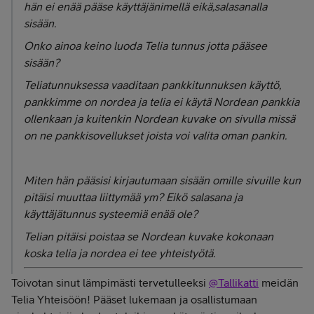
hän ei enää pääse käyttäjänimellä eikä,salasanalla
sisään.
Onko ainoa keino luoda Telia tunnus jotta pääsee
sisään?
Teliatunnuksessa vaaditaan pankkitunnuksen käyttö,
pankkimme on nordea ja telia ei käytä Nordean pankkia
ollenkaan ja kuitenkin Nordean kuvake on sivulla missä
on ne pankkisovellukset joista voi valita oman pankin.
Miten hän pääsisi kirjautumaan sisään omille sivuille kun
pitäisi muuttaa liittymää ym? Eikö salasana ja
käyttäjätunnus systeemiä enää ole?
Telian pitäisi poistaa se Nordean kuvake kokonaan
koska telia ja nordea ei tee yhteistyötä.
Toivotan sinut lämpimästi tervetulleeksi
@Tallikatti
meidän
Telia Yhteisöön! Pääset lukemaan ja osallistumaan