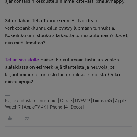
ajankohtaisiin keskusteluihimme kätevästi :smileyhappy:
Sitten tähän Telia Tunnukseen. Eli Nordean
verkkopankkitunnuksilla pystyy luomaan tunnuksia.
Kokeilitko onnistuuko sitä kautta tunnistautumaan? Jos et,
niin mitä ilmoittaa?
Telian sivustolle
pääset kirjautumaan tästä ja sivuston
alalaidassa on esimerkkejä tilanteista ja neuvoja jos
kirjautuminen ei onnistu tai tunnuksia ei muista. Onko
näistä apuja?
Pia, tekniikasta kiinnostunut | Oura 3| DV8919 | kiinteä 5G | Apple
Watch 7 | AppleTV 4K | iPhone 14 | Decot |