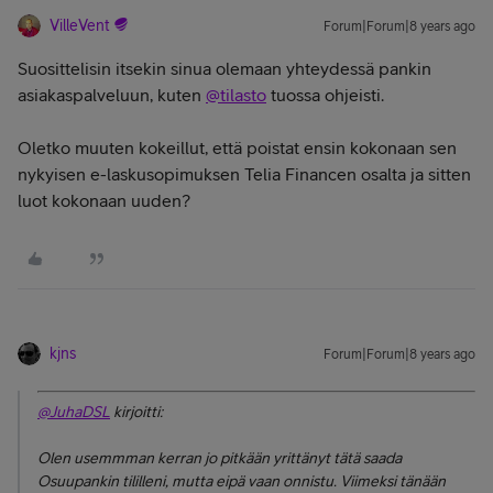
VilleVent
Forum|Forum|8 years ago
Suosittelisin itsekin sinua olemaan yhteydessä pankin
asiakaspalveluun, kuten
@tilasto
tuossa ohjeisti.
Oletko muuten kokeillut, että poistat ensin kokonaan sen
nykyisen e-laskusopimuksen Telia Financen osalta ja sitten
luot kokonaan uuden?
kjns
Forum|Forum|8 years ago
@JuhaDSL
kirjoitti:
Olen usemmman kerran jo pitkään yrittänyt tätä saada
Osuupankin tililleni, mutta eipä vaan onnistu. Viimeksi tänään