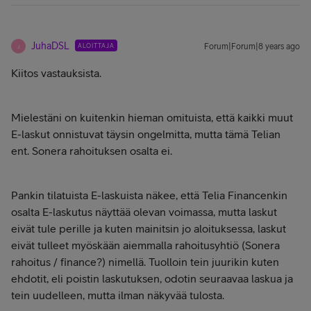
JuhaDSL
ALOITTAJA
Forum|Forum|8 years ago
J
Kiitos vastauksista.
Mielestäni on kuitenkin hieman omituista, että kaikki muut
E-laskut onnistuvat täysin ongelmitta, mutta tämä Telian
ent. Sonera rahoituksen osalta ei.
Pankin tilatuista E-laskuista näkee, että Telia Financenkin
osalta E-laskutus näyttää olevan voimassa, mutta laskut
eivät tule perille ja kuten mainitsin jo aloituksessa, laskut
eivät tulleet myöskään aiemmalla rahoitusyhtiö (Sonera
rahoitus / finance?) nimellä. Tuolloin tein juurikin kuten
ehdotit, eli poistin laskutuksen, odotin seuraavaa laskua ja
tein uudelleen, mutta ilman näkyvää tulosta.