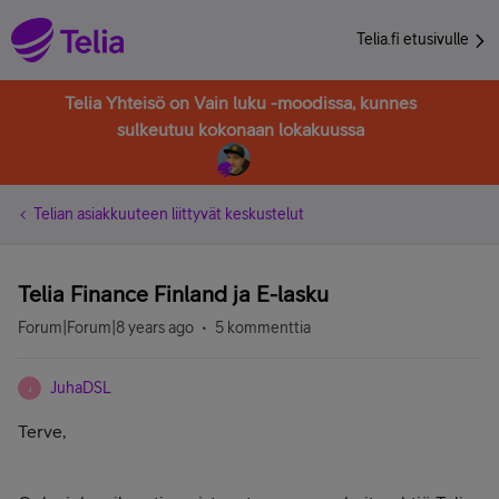
Telia.fi etusivulle
Telia Yhteisö on Vain luku -moodissa, kunnes
sulkeutuu kokonaan lokakuussa
Telian asiakkuuteen liittyvät keskustelut
Telia Finance Finland ja E-lasku
Forum|Forum|8 years ago
5 kommenttia
JuhaDSL
J
Terve,