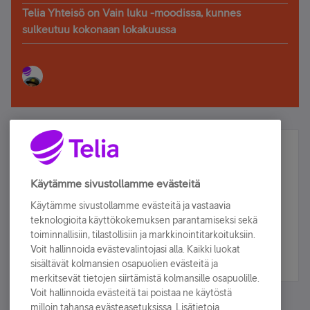
Telia Yhteisö on Vain luku -moodissa, kunnes
sulkeutuu kokonaan lokakuussa
Älä jää paitsi – osallistu ja voita!
Tilaa Telian uutiskirje ja olet mukana arvonnassa.
Käytämme sivustollamme evästeitä
Samalla saat parhaat asiakasedut suoraan
Käytämme sivustollamme evästeitä ja vastaavia
sähköpostiisi.
teknologioita käyttökokemuksen parantamiseksi sekä
toiminnallisiin, tilastollisiin ja markkinointitarkoituksiin.
Voit hallinnoida evästevalintojasi alla. Kaikki luokat
Tilaa nyt
sisältävät kolmansien osapuolien evästeitä ja
merkitsevät tietojen siirtämistä kolmansille osapuolille.
Voit hallinnoida evästeitä tai poistaa ne käytöstä
milloin tahansa evästeasetuksissa. Lisätietoja