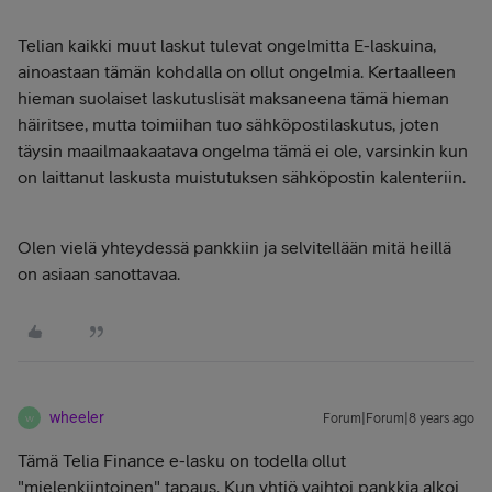
Telian kaikki muut laskut tulevat ongelmitta E-laskuina,
ainoastaan tämän kohdalla on ollut ongelmia. Kertaalleen
hieman suolaiset laskutuslisät maksaneena tämä hieman
häiritsee, mutta toimiihan tuo sähköpostilaskutus, joten
täysin maailmaakaatava ongelma tämä ei ole, varsinkin kun
on laittanut laskusta muistutuksen sähköpostin kalenteriin.
Olen vielä yhteydessä pankkiin ja selvitellään mitä heillä
on asiaan sanottavaa.
wheeler
Forum|Forum|8 years ago
W
Tämä Telia Finance e-lasku on todella ollut
"mielenkiintoinen" tapaus. Kun yhtiö vaihtoi pankkia alkoi