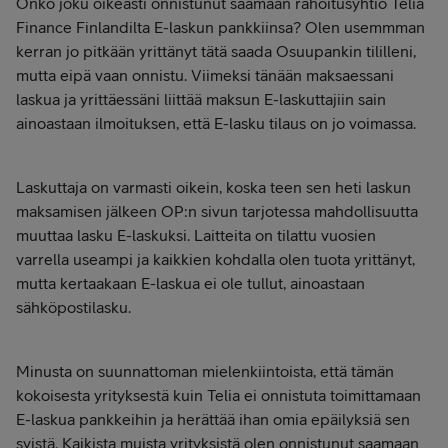
Onko joku oikeasti onnistunut saamaan rahoitusyhtiö Telia
Finance Finlandilta E-laskun pankkiinsa? Olen usemmman
kerran jo pitkään yrittänyt tätä saada Osuupankin tililleni,
mutta eipä vaan onnistu. Viimeksi tänään maksaessani
laskua ja yrittäessäni liittää maksun E-laskuttajiin sain
ainoastaan ilmoituksen, että E-lasku tilaus on jo voimassa.
Laskuttaja on varmasti oikein, koska teen sen heti laskun
maksamisen jälkeen OP:n sivun tarjotessa mahdollisuutta
muuttaa lasku E-laskuksi. Laitteita on tilattu vuosien
varrella useampi ja kaikkien kohdalla olen tuota yrittänyt,
mutta kertaakaan E-laskua ei ole tullut, ainoastaan
sähköpostilasku.
Minusta on suunnattoman mielenkiintoista, että tämän
kokoisesta yrityksestä kuin Telia ei onnistuta toimittamaan
E-laskua pankkeihin ja herättää ihan omia epäilyksiä sen
syistä. Kaikista muista yrityksistä olen onnistunut saamaan