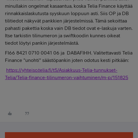
minullakin ongelmat kasaantua, koska Telia Finance käyttää
rinnakkaislaskutusta syyskuun loppuun asti. Siis OP ja DB
tilitiedot näkyvät pankkien järjestelmissä. Tämä sekoittaa
pahasti pakettia koska vain DB tiedot ovat e-laskuja varten.
Itse tarkistin tilinumeron ja swiftkoodin kunnes oikeat
tiedot löytyi pankin järjestelmästä.
FI66 8421 0710 0041 06 ja DABAFIHH. Valitettavasti Telia
Finance "unohti" säästöpankin joten odotus kesti pitkään:
https://yhteiso.telia.fi/t5/Asiakkuus-Telia-tunnukset-
Telia/Telia-finance-tilinumeron-vaihtuminen/m-p/151825