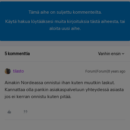
Tämä aihe on suljettu kommenteilta.
Käytä hakua löytääksesi muita kirjoituksia tästä aiheesta, tai
aloita uusi aihe.
5 kommenttia
Vanhin ensin
tilasto
Forum|Forum|8 years ago
Ainakin Nordeassa onnistui ihan kuten muutkin laskut.
Kannattaa olla pankin asiakaspalveluun yhteydessä asiasta
jos ei kerran onnistu kuten pitää.