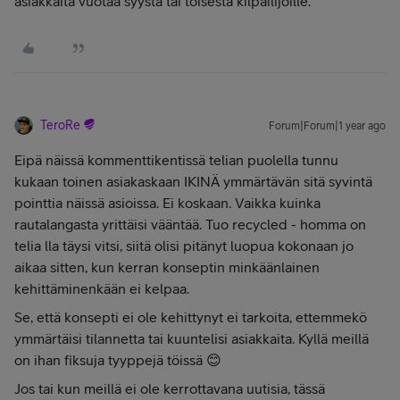
asiakkaita vuotaa syystä tai toisesta kilpailijoille.
TeroRe
Forum|Forum|1 year ago
Eipä näissä kommenttikentissä telian puolella tunnu
kukaan toinen asiakaskaan IKINÄ ymmärtävän sitä syvintä
pointtia näissä asioissa. Ei koskaan. Vaikka kuinka
rautalangasta yrittäisi vääntää. Tuo recycled - homma on
telia lla täysi vitsi, siitä olisi pitänyt luopua kokonaan jo
aikaa sitten, kun kerran konseptin minkäänlainen
kehittäminenkään ei kelpaa.
Se, että konsepti ei ole kehittynyt ei tarkoita, ettemmekö
ymmärtäisi tilannetta tai kuuntelisi asiakkaita. Kyllä meillä
on ihan fiksuja tyyppejä töissä 😊
Jos tai kun meillä ei ole kerrottavana uutisia, tässä