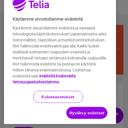
Käytämme sivustollamme evästeitä
Käytämme sivustollamme evästeitä ja vastaavia
teknologioita käyttökokemuksen parantamiseksi sekä
Telia Yhteisö on Vain luku -moodissa, kunnes
toiminnallisiin, tilastollisiin ja markkinointitarkoituksiin.
sulkeutuu kokonaan lokakuussa
Voit hallinnoida evästevalintojasi alla. Kaikki luokat
sisältävät kolmansien osapuolien evästeitä ja
merkitsevät tietojen siirtämistä kolmansille osapuolille.
Voit hallinnoida evästeitä tai poistaa ne käytöstä
milloin tahansa evästeasetuksissa. Lisätietoja
evästeistä saat
evästeitä koskevasta
tietosuojaselosteestamme.
Älä jää paitsi – osallistu ja voita!
Evästeasetukset
Tilaa Telian uutiskirje ja olet mukana arvonnassa.
Samalla saat parhaat asiakasedut suoraan
Hyväksy evästeet
sähköpostiisi.