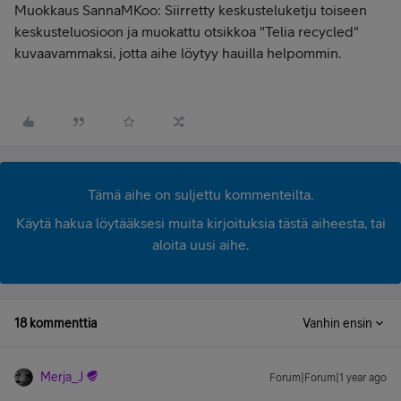
Muokkaus SannaMKoo: Siirretty keskusteluketju toiseen
keskusteluosioon ja muokattu otsikkoa "Telia recycled"
kuvaavammaksi, jotta aihe löytyy hauilla helpommin.
Tämä aihe on suljettu kommenteilta.
Käytä hakua löytääksesi muita kirjoituksia tästä aiheesta, tai
aloita uusi aihe.
18 kommenttia
Vanhin ensin
Merja_J
Forum|Forum|1 year ago