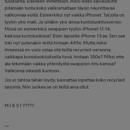
tuloksetta. Edelleen ihmettelen, miksi edes vaivaudutte
pitämään tuota koko valikoimaltaan täysin naurettavaa
valikoimaa esillä. Esimerkiksi nyt vaikka iPhonet. Tarjolla on
tyyliin yksi malli. Ja siitäkin yksi ainoa kuntoluokitusversio.
Missä on esimerkiksi swappien tyyliin iPhonet 11-14,
kaikissa kuntoluokissa? Etsin lapselle iPhone 13:aa. Sen saa
toki nyt uutenakin teiltä hintaan 449e. Mutta miksi
ihmeessä en voisi ostaa sitä teiltä recycled-versiona,
vaikkapa kuntoluokituksella hyvä, hintaan 350e? Miksi ette
ala tekemään vaikka yhteistyötä swappien tms kanssa?
Valikoima oikeasti kuntoon.
Jos ei tahtoa tähän löydy, kannattaa lopettaa koko recycled
tarjonta. Niin surkea se on teillä aina ollut.
M I K S I ?????
__