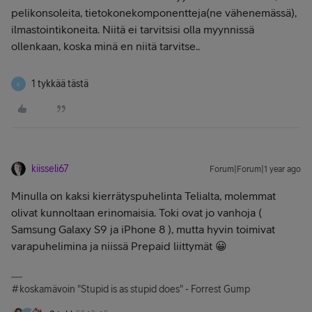
pelikonsoleita, tietokonekomponentteja(ne vähenemässä),
ilmastointikoneita. Niitä ei tarvitsisi olla myynnissä
ollenkaan, koska minä en niitä tarvitse..
1 tykkää tästä
E
kiisseli67
Forum|Forum|1 year ago
Minulla on kaksi kierrätyspuhelinta Telialta, molemmat
olivat kunnoltaan erinomaisia. Toki ovat jo vanhoja (
Samsung Galaxy S9 ja iPhone 8 ), mutta hyvin toimivat
varapuhelimina ja niissä Prepaid liittymät 😀
#koskamävoin "Stupid is as stupid does" - Forrest Gump