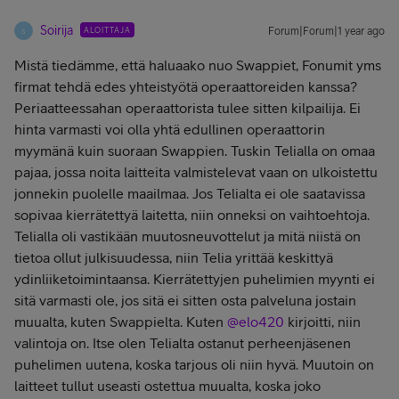
Soirija
ALOITTAJA
Forum|Forum|1 year ago
S
Mistä tiedämme, että haluaako nuo Swappiet, Fonumit yms
firmat tehdä edes yhteistyötä operaattoreiden kanssa?
Periaatteessahan operaattorista tulee sitten kilpailija. Ei
hinta varmasti voi olla yhtä edullinen operaattorin
myymänä kuin suoraan Swappien. Tuskin Telialla on omaa
pajaa, jossa noita laitteita valmistelevat vaan on ulkoistettu
jonnekin puolelle maailmaa. Jos Telialta ei ole saatavissa
sopivaa kierrätettyä laitetta, niin onneksi on vaihtoehtoja.
Telialla oli vastikään muutosneuvottelut ja mitä niistä on
tietoa ollut julkisuudessa, niin Telia yrittää keskittyä
ydinliiketoimintaansa. Kierrätettyjen puhelimien myynti ei
sitä varmasti ole, jos sitä ei sitten osta palveluna jostain
muualta, kuten Swappielta. Kuten ​
@elo420
kirjoitti, niin
valintoja on. Itse olen Telialta ostanut perheenjäsenen
puhelimen uutena, koska tarjous oli niin hyvä. Muutoin on
laitteet tullut useasti ostettua muualta, koska joko