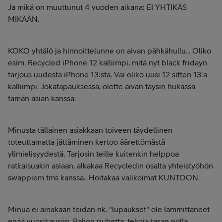
Ja mikä on muuttunut 4 vuoden aikana: EI YHTIKÄS
MIKÄÄN.
KOKO yhtälö ja hinnoittelunne on aivan pähkähullu... Oliko
esim. Recycled iPhone 12 kalliimpi, mitä nyt black fridayn
tarjous uudesta iPhone 13:sta. Vai oliko uusi 12 sitten 13:a
kalliimpi. Jokatapauksessa, olette aivan täysin hukassa
tämän asian kanssa.
Minusta tällainen asiakkaan toiveen täydellinen
toteuttamatta jättäminen kertoo äärettömästä
ylimielisyydestä. Tarjosin teille kuitenkin helppoa
ratkaisuakin asiaan, alkakaa Recycledin osalta yhteistyöhön
swappiem tms kanssa.. Hoitakaa valikoimat KUNTOON.
Minua ei ainakaan teidän nk. "lupaukset" ole lämmittäneet
enää vuosikausiin. Paljon puhetta, tekoja tasan nolla.