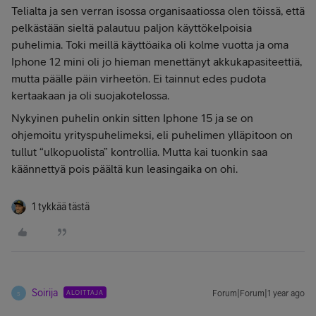
Telialta ja sen verran isossa organisaatiossa olen töissä, että
pelkästään sieltä palautuu paljon käyttökelpoisia
puhelimia. Toki meillä käyttöaika oli kolme vuotta ja oma
Iphone 12 mini oli jo hieman menettänyt akkukapasiteettiä,
mutta päälle päin virheetön. Ei tainnut edes pudota
kertaakaan ja oli suojakotelossa.
Nykyinen puhelin onkin sitten Iphone 15 ja se on
ohjemoitu yrityspuhelimeksi, eli puhelimen ylläpitoon on
tullut “ulkopuolista” kontrollia. Mutta kai tuonkin saa
käännettyä pois päältä kun leasingaika on ohi.
1 tykkää tästä
Soirija
ALOITTAJA
Forum|Forum|1 year ago
S