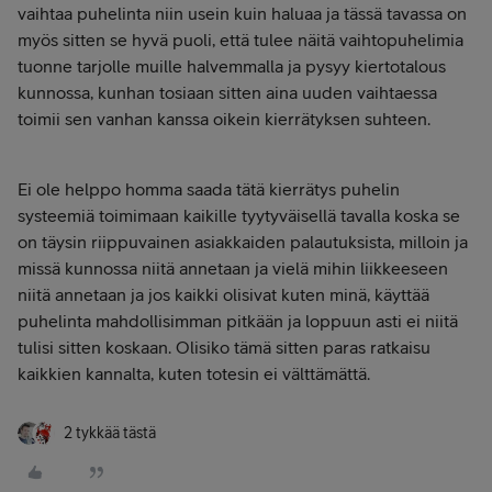
vaihtaa puhelinta niin usein kuin haluaa ja tässä tavassa on
myös sitten se hyvä puoli, että tulee näitä vaihtopuhelimia
tuonne tarjolle muille halvemmalla ja pysyy kiertotalous
kunnossa, kunhan tosiaan sitten aina uuden vaihtaessa
toimii sen vanhan kanssa oikein kierrätyksen suhteen.
Ei ole helppo homma saada tätä kierrätys puhelin
systeemiä toimimaan kaikille tyytyväisellä tavalla koska se
on täysin riippuvainen asiakkaiden palautuksista, milloin ja
missä kunnossa niitä annetaan ja vielä mihin liikkeeseen
niitä annetaan ja jos kaikki olisivat kuten minä, käyttää
puhelinta mahdollisimman pitkään ja loppuun asti ei niitä
tulisi sitten koskaan. Olisiko tämä sitten paras ratkaisu
kaikkien kannalta, kuten totesin ei välttämättä.
2 tykkää tästä