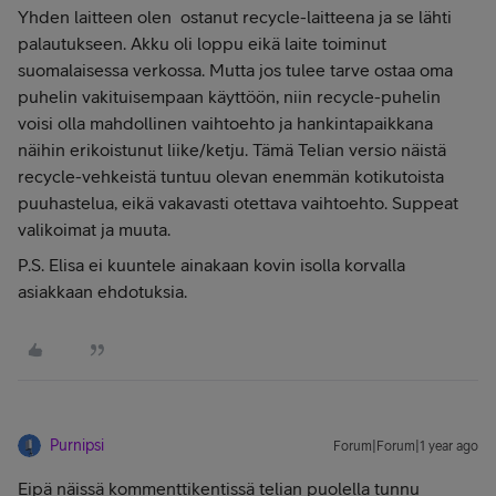
Yhden laitteen olen ostanut recycle-laitteena ja se lähti
palautukseen. Akku oli loppu eikä laite toiminut
suomalaisessa verkossa. Mutta jos tulee tarve ostaa oma
puhelin vakituisempaan käyttöön, niin recycle-puhelin
voisi olla mahdollinen vaihtoehto ja hankintapaikkana
näihin erikoistunut liike/ketju. Tämä Telian versio näistä
recycle-vehkeistä tuntuu olevan enemmän kotikutoista
puuhastelua, eikä vakavasti otettava vaihtoehto. Suppeat
valikoimat ja muuta.
P.S. Elisa ei kuuntele ainakaan kovin isolla korvalla
asiakkaan ehdotuksia.
Purnipsi
Forum|Forum|1 year ago
Eipä näissä kommenttikentissä telian puolella tunnu