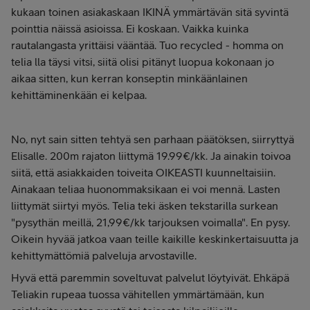
kukaan toinen asiakaskaan IKINÄ ymmärtävän sitä syvintä
pointtia näissä asioissa. Ei koskaan. Vaikka kuinka
rautalangasta yrittäisi vääntää. Tuo recycled - homma on
telia lla täysi vitsi, siitä olisi pitänyt luopua kokonaan jo
aikaa sitten, kun kerran konseptin minkäänlainen
kehittäminenkään ei kelpaa.
No, nyt sain sitten tehtyä sen parhaan päätöksen, siirryttyä
Elisalle. 200m rajaton liittymä 19.99€/kk. Ja ainakin toivoa
siitä, että asiakkaiden toiveita OIKEASTI kuunneltaisiin.
Ainakaan teliaa huonommaksikaan ei voi mennä. Lasten
liittymät siirtyi myös. Telia teki äsken tekstarilla surkean
"pysythän meillä, 21,99€/kk tarjouksen voimalla". En pysy.
Oikein hyvää jatkoa vaan teille kaikille keskinkertaisuutta ja
kehittymättömiä palveluja arvostaville.
Hyvä että paremmin soveltuvat palvelut löytyivät. Ehkäpä
Teliakin rupeaa tuossa vähitellen ymmärtämään, kun