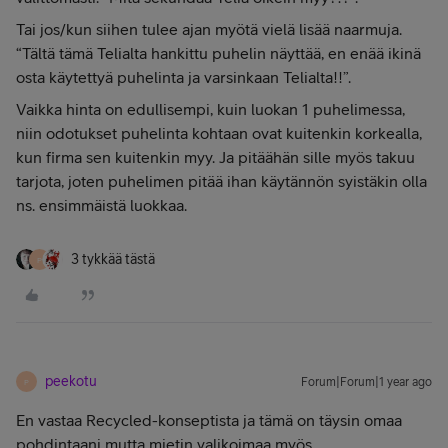
Tai jos/kun siihen tulee ajan myötä vielä lisää naarmuja.
“Tältä tämä Telialta hankittu puhelin näyttää, en enää ikinä
osta käytettyä puhelinta ja varsinkaan Telialta!!”.
Vaikka hinta on edullisempi, kuin luokan 1 puhelimessa,
niin odotukset puhelinta kohtaan ovat kuitenkin korkealla,
kun firma sen kuitenkin myy. Ja pitäähän sille myös takuu
tarjota, joten puhelimen pitää ihan käytännön syistäkin olla
ns. ensimmäistä luokkaa.
3 tykkää tästä
P
peekotu
Forum|Forum|1 year ago
P
En vastaa Recycled-konseptista ja tämä on täysin omaa
pohdintaani mutta mietin valikoimaa myös