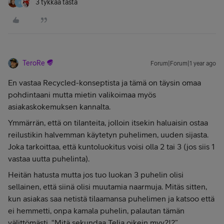
3 tykkää tästä
E
TeroRe
Forum|Forum|1 year ago
En vastaa Recycled-konseptista ja tämä on täysin omaa
pohdintaani mutta mietin valikoimaa myös
asiakaskokemuksen kannalta.
Ymmärrän, että on tilanteita, jolloin itsekin haluaisin ostaa
reilustikin halvemman käytetyn puhelimen, uuden sijasta.
Joka tarkoittaa, että kuntoluokitus voisi olla 2 tai 3 (jos siis 1
vastaa uutta puhelinta).
Heitän hatusta mutta jos tuo luokan 3 puhelin olisi
sellainen, että siinä olisi muutamia naarmuja. Mitäs sitten,
kun asiakas saa netistä tilaamansa puhelimen ja katsoo että
ei hemmetti, onpa kamala puhelin, palautan tämän
välittömästi. “Mitä sekundaa Telia oikein myy?!?”.