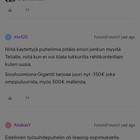
elo420
Forum|Forum|1 year ago
E
Niitä käytettyjä puhelimia pitäisi ensin jonkun myydä
Telialle, niitä kun ei voi tilata tukkurilta rahtikonteittain
kuten uusia.
Sivuhuomiona Gigantti tarjoaa juuri nyt -150€ joka
omppuluurista, myös 500€ malleista.
AsiakasY
Forum|Forum|1 year ago
A
Edellinen työsuhdepuhelin oli leasing-sopimuksella