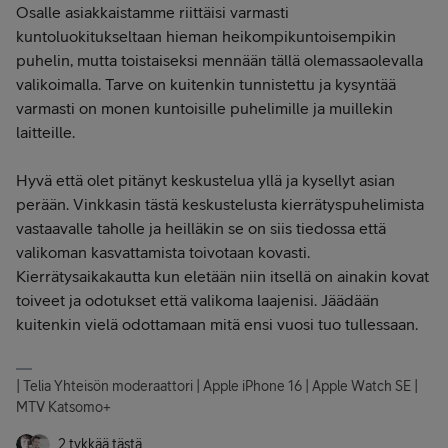
Osalle asiakkaistamme riittäisi varmasti
kuntoluokitukseltaan hieman heikompikuntoisempikin
puhelin, mutta toistaiseksi mennään tällä olemassaolevalla
valikoimalla. Tarve on kuitenkin tunnistettu ja kysyntää
varmasti on monen kuntoisille puhelimille ja muillekin
laitteille.
Hyvä että olet pitänyt keskustelua yllä ja kysellyt asian
perään. Vinkkasin tästä keskustelusta kierrätyspuhelimista
vastaavalle taholle ja heilläkin se on siis tiedossa että
valikoman kasvattamista toivotaan kovasti.
Kierrätysaikakautta kun eletään niin itsellä on ainakin kovat
toiveet ja odotukset että valikoma laajenisi. Jäädään
kuitenkin vielä odottamaan mitä ensi vuosi tuo tullessaan.
| Telia Yhteisön moderaattori | Apple iPhone 16 | Apple Watch SE |
MTV Katsomo+
2 tykkää tästä