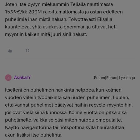
Joten itse pysyn mieluummin Telialla nauttimassa
15.99€/kk 200M rajoittamattomasta ja ostan edelleen
puhelimia ihan mistä haluan. Toivottavasti Elisalla
kuuntelevat yhtä asiakasta enemmän ja ottavat heti
myyntiin kaiken mitä juuri sinä haluat.
AsiakasY
Forum|Forum|1 year ago
A
Itselleni on puhelimen hankinta helppoa, kun kolmen
vuoden välein työpaikalta saa uuden puhelimen. Luulen,
että vanhat puhelimet päätyvät näihin recycle-myynteihin,
jos ovat vielä siinä kunnossa. Kolme vuotta on pitkä aika
puhelimelle, vaikka se olisi miten huippu omppulaite.
Käyttö navigaattorina tai hotspottina kyllä haurastuttaa
akun lisäksi itse puhelinta.