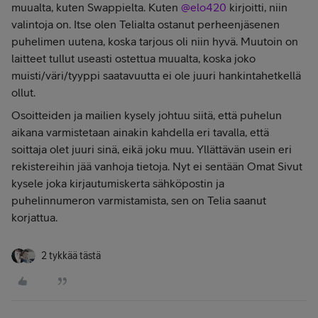
muualta, kuten Swappielta. Kuten ​
@elo420
kirjoitti, niin
valintoja on. Itse olen Telialta ostanut perheenjäsenen
puhelimen uutena, koska tarjous oli niin hyvä. Muutoin on
laitteet tullut useasti ostettua muualta, koska joko
muisti/väri/tyyppi saatavuutta ei ole juuri hankintahetkellä
ollut.
Osoitteiden ja mailien kysely johtuu siitä, että puhelun
aikana varmistetaan ainakin kahdella eri tavalla, että
soittaja olet juuri sinä, eikä joku muu. Yllättävän usein eri
rekistereihin jää vanhoja tietoja. Nyt ei sentään Omat Sivut
kysele joka kirjautumiskerta sähköpostin ja
puhelinnumeron varmistamista, sen on Telia saanut
korjattua.
2 tykkää tästä