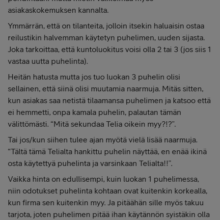
asiakaskokemuksen kannalta.
Ymmärrän, että on tilanteita, jolloin itsekin haluaisin ostaa
reilustikin halvemman käytetyn puhelimen, uuden sijasta.
Joka tarkoittaa, että kuntoluokitus voisi olla 2 tai 3 (jos siis 1
vastaa uutta puhelinta).
Heitän hatusta mutta jos tuo luokan 3 puhelin olisi
sellainen, että siinä olisi muutamia naarmuja. Mitäs sitten,
kun asiakas saa netistä tilaamansa puhelimen ja katsoo että
ei hemmetti, onpa kamala puhelin, palautan tämän
välittömästi. “Mitä sekundaa Telia oikein myy?!?”.
Tai jos/kun siihen tulee ajan myötä vielä lisää naarmuja.
“Tältä tämä Telialta hankittu puhelin näyttää, en enää ikinä
osta käytettyä puhelinta ja varsinkaan Telialta!!”.
Vaikka hinta on edullisempi, kuin luokan 1 puhelimessa,
niin odotukset puhelinta kohtaan ovat kuitenkin korkealla,
kun firma sen kuitenkin myy. Ja pitäähän sille myös takuu
tarjota, joten puhelimen pitää ihan käytännön syistäkin olla