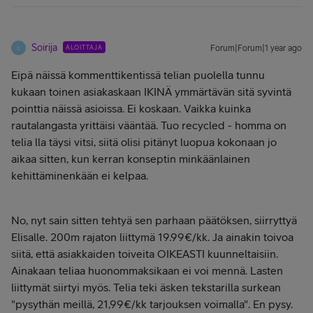
Soirija
ALOITTAJA
Forum|Forum|1 year ago
S
Eipä näissä kommenttikentissä telian puolella tunnu
kukaan toinen asiakaskaan IKINÄ ymmärtävän sitä syvintä
pointtia näissä asioissa. Ei koskaan. Vaikka kuinka
rautalangasta yrittäisi vääntää. Tuo recycled - homma on
telia lla täysi vitsi, siitä olisi pitänyt luopua kokonaan jo
aikaa sitten, kun kerran konseptin minkäänlainen
kehittäminenkään ei kelpaa.
No, nyt sain sitten tehtyä sen parhaan päätöksen, siirryttyä
Elisalle. 200m rajaton liittymä 19.99€/kk. Ja ainakin toivoa
siitä, että asiakkaiden toiveita OIKEASTI kuunneltaisiin.
Ainakaan teliaa huonommaksikaan ei voi mennä. Lasten
liittymät siirtyi myös. Telia teki äsken tekstarilla surkean
"pysythän meillä, 21,99€/kk tarjouksen voimalla". En pysy.