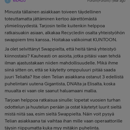
elo420
Forum|Forum|1 year ago
E
Minusta tällainen asiakkaan toiveen täydellinen
toteuttamatta jättäminen kertoo äärettömästä
ylimielisyydestä. Tarjosin teille kuitenkin helppoa
ratkaisuakin asiaan, alkakaa Recycledin osalta yhteistyöhön
swappiem tms kanssa.. Hoitakaa valikoimat KUNTOON.
Ja olet selvittänyt Swappielta, että heitä tämä yhteistyö
kiinnostaisi? Kauheasti on asioita, jotka pitäisi vaan tehdä
ilman ajastustakaan niiden mahdollisuudelle. Mikä ihme
siinä sitten on, että se käytetty omppuluuri pitää saada
juuri Telialta? Itse olen Telian asiakkana ostanut 3 edellistä
puhelintani uutena Gigantista, DNAlta ja Elisalta, koska
muualta ei vaan ole saanut haluamaani mallia.
Tarjoan helppoa ratkaisua sinulle: lopetat vuosien turhan
odottelun ja huutelun perään ja ostat käytetyt luurit sieltä
mistä niitä saa, esim sieltä Swappielta. Näin voit pysyä
Telian asiakkaana tai vaihtaa ihan mille vaan operaattorille
täysin riippumatta kuka myy mitäkin puhelinta.