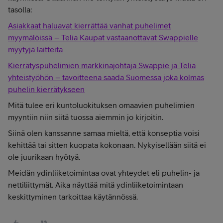
tasolla:
Asiakkaat haluavat kierrättää vanhat puhelimet
myymälöissä – Telia Kaupat vastaanottavat Swappielle
myytyjä laitteita
Kierrätyspuhelimien markkinajohtaja Swappie ja Telia
yhteistyöhön – tavoitteena saada Suomessa joka kolmas
puhelin kierrätykseen
Mitä tulee eri kuntoluokituksen omaavien puhelimien
myyntiin niin siitä tuossa aiemmin jo kirjoitin.
Siinä olen kanssanne samaa mieltä, että konseptia voisi
kehittää tai sitten kuopata kokonaan. Nykyisellään siitä ei
ole juurikaan hyötyä.
Meidän ydinliiketoimintaa ovat yhteydet eli puhelin- ja
nettiliittymät. Aika näyttää mitä ydinliiketoimintaan
keskittyminen tarkoittaa käytännössä.