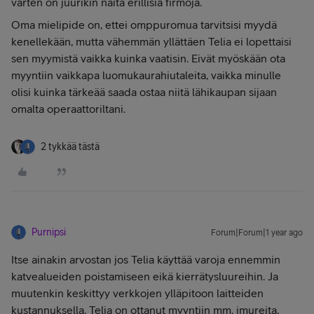
varten on juurikin näitä erillisiä firmoja.
Oma mielipide on, ettei omppuromua tarvitsisi myydä
kenellekään, mutta vähemmän yllättäen Telia ei lopettaisi
sen myymistä vaikka kuinka vaatisin. Eivät myöskään ota
myyntiin vaikkapa luomukaurahiutaleita, vaikka minulle
olisi kuinka tärkeää saada ostaa niitä lähikaupan sijaan
omalta operaattoriltani.
2 tykkää tästä
Purnipsi
Forum|Forum|1 year ago
Itse ainakin arvostan jos Telia käyttää varoja ennemmin
katvealueiden poistamiseen eikä kierrätysluureihin. Ja
muutenkin keskittyy verkkojen ylläpitoon laitteiden
kustannuksella. Telia on ottanut myyntiin mm. imureita,