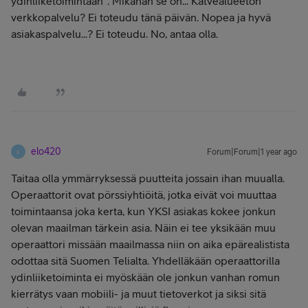
ydinliiketoimintaan". Mikähän se on... Katvealueeton
verkkopalvelu? Ei toteudu tänä päivän. Nopea ja hyvä
asiakaspalvelu...? Ei toteudu. No, antaa olla.
elo420
Forum|Forum|1 year ago
E
Taitaa olla ymmärryksessä puutteita jossain ihan muualla.
Operaattorit ovat pörssiyhtiöitä, jotka eivät voi muuttaa
toimintaansa joka kerta, kun YKSI asiakas kokee jonkun
olevan maailman tärkein asia. Näin ei tee yksikään muu
operaattori missään maailmassa niin on aika epärealistista
odottaa sitä Suomen Telialta. Yhdelläkään operaattorilla
ydinliiketoiminta ei myöskään ole jonkun vanhan romun
kierrätys vaan mobiili- ja muut tietoverkot ja siksi sitä