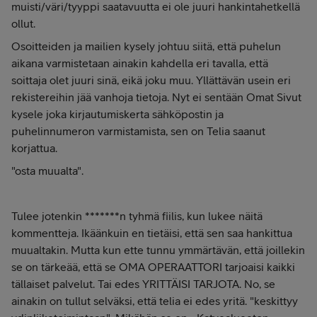
muisti/väri/tyyppi saatavuutta ei ole juuri hankintahetkellä
ollut.
Osoitteiden ja mailien kysely johtuu siitä, että puhelun
aikana varmistetaan ainakin kahdella eri tavalla, että
soittaja olet juuri sinä, eikä joku muu. Yllättävän usein eri
rekistereihin jää vanhoja tietoja. Nyt ei sentään Omat Sivut
kysele joka kirjautumiskerta sähköpostin ja
puhelinnumeron varmistamista, sen on Telia saanut
korjattua.
"osta muualta".
Tulee jotenkin *******n tyhmä fiilis, kun lukee näitä
kommentteja. Ikäänkuin en tietäisi, että sen saa hankittua
muualtakin. Mutta kun ette tunnu ymmärtävän, että joillekin
se on tärkeää, että se OMA OPERAATTORI tarjoaisi kaikki
tällaiset palvelut. Tai edes YRITTÄISI TARJOTA. No, se
ainakin on tullut selväksi, että telia ei edes yritä. "keskittyy