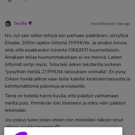
TeroRe
Forum|Forum|1 year ago
No, nyt sain sitten tehtyä sen parhaan päätöksen, siirryttyä
Elisalle. 200m rajaton liittymä 19.99€/kk. Ja ainakin toivoa
siitä, että asiakkaiden toiveita OIKEASTI kuunneltaisiin.
Ainakaan teliaa huonommaksikaan ei voi mennä. Lasten
liittymät siirtyi myös. Telia teki äsken tekstarilla surkean
"pysythän meillä, 21,99€/kk tarjouksen voimalla". En pysy.
Oikein hyvää jatkoa vaan teille kaikille keskinkertaisuutta ja
kehittymättömiä palveluja arvostaville.
Tämä on todella harmi kuulla, että päädyit vaihtamaan
meiltä pois. Ymmärrän toki tilanteesi ja miksi näin päädyit
tekemään.
Jos joskus tulee jotain eteen niin mielelläni näkisin sinut
jälleen asiakkaanamme 😊