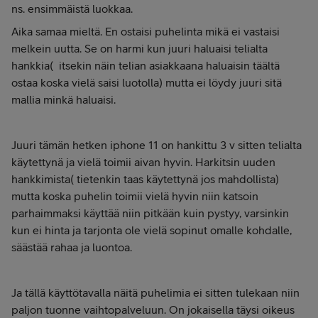
ns. ensimmäistä luokkaa.
Aika samaa mieltä. En ostaisi puhelinta mikä ei vastaisi
melkein uutta. Se on harmi kun juuri haluaisi telialta
hankkia( itsekin näin telian asiakkaana haluaisin täältä
ostaa koska vielä saisi luotolla) mutta ei löydy juuri sitä
mallia minkä haluaisi.
Juuri tämän hetken iphone 11 on hankittu 3 v sitten telialta
käytettynä ja vielä toimii aivan hyvin. Harkitsin uuden
hankkimista( tietenkin taas käytettynä jos mahdollista)
mutta koska puhelin toimii vielä hyvin niin katsoin
parhaimmaksi käyttää niin pitkään kuin pystyy, varsinkin
kun ei hinta ja tarjonta ole vielä sopinut omalle kohdalle,
säästää rahaa ja luontoa.
Ja tällä käyttötavalla näitä puhelimia ei sitten tulekaan niin
paljon tuonne vaihtopalveluun. On jokaisella täysi oikeus