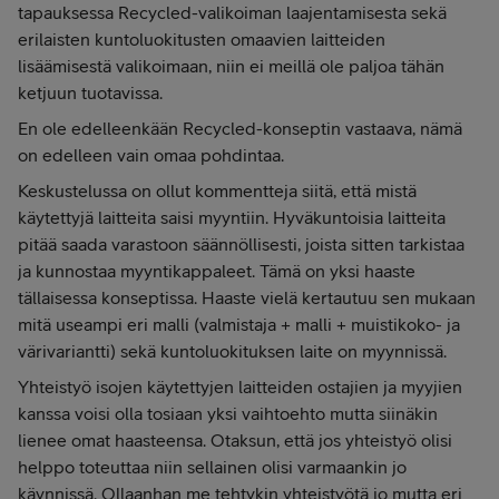
tapauksessa Recycled-valikoiman laajentamisesta sekä
erilaisten kuntoluokitusten omaavien laitteiden
lisäämisestä valikoimaan, niin ei meillä ole paljoa tähän
ketjuun tuotavissa.
En ole edelleenkään Recycled-konseptin vastaava, nämä
on edelleen vain omaa pohdintaa.
Keskustelussa on ollut kommentteja siitä, että mistä
käytettyjä laitteita saisi myyntiin. Hyväkuntoisia laitteita
pitää saada varastoon säännöllisesti, joista sitten tarkistaa
ja kunnostaa myyntikappaleet. Tämä on yksi haaste
tällaisessa konseptissa. Haaste vielä kertautuu sen mukaan
mitä useampi eri malli (valmistaja + malli + muistikoko- ja
värivariantti) sekä kuntoluokituksen laite on myynnissä.
Yhteistyö isojen käytettyjen laitteiden ostajien ja myyjien
kanssa voisi olla tosiaan yksi vaihtoehto mutta siinäkin
lienee omat haasteensa. Otaksun, että jos yhteistyö olisi
helppo toteuttaa niin sellainen olisi varmaankin jo
käynnissä. Ollaanhan me tehtykin yhteistyötä jo mutta eri