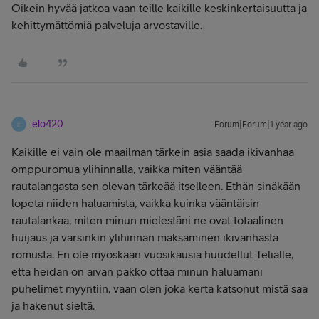
Oikein hyvää jatkoa vaan teille kaikille keskinkertaisuutta ja
kehittymättömiä palveluja arvostaville.
elo420
Forum|Forum|1 year ago
E
Kaikille ei vain ole maailman tärkein asia saada ikivanhaa
omppuromua ylihinnalla, vaikka miten vääntää
rautalangasta sen olevan tärkeää itselleen. Ethän sinäkään
lopeta niiden haluamista, vaikka kuinka vääntäisin
rautalankaa, miten minun mielestäni ne ovat totaalinen
huijaus ja varsinkin ylihinnan maksaminen ikivanhasta
romusta. En ole myöskään vuosikausia huudellut Telialle,
että heidän on aivan pakko ottaa minun haluamani
puhelimet myyntiin, vaan olen joka kerta katsonut mistä saa
ja hakenut sieltä.