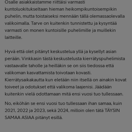
Osalle asiakkaistamme riittäisi varmasti
kuntoluokitukseltaan hieman heikompikuntoisempikin
puhelin, mutta toistaiseksi mennään tällä olemassaolevalla
valikoimalla. Tarve on kuitenkin tunnistettu ja kysyntää
varmasti on monen kuntoisille puhelimille ja muillekin
laitteille.
Hyvä että olet pitänyt keskustelua yllä ja kysellyt asian
perään. Vinkkasin tästä keskustelusta kierrätyspuhelimista
vastaavalle taholle ja heilläkin se on siis tiedossa että
valikoman kasvattamista toivotaan kovasti.
Kierrätysaikakautta kun eletään niin itsellä on ainakin kovat
toiveet ja odotukset että valikoma laajenisi. Jäädään
kuitenkin vielä odottamaan mitä ensi vuosi tuo tullessaan.
No, eiköhän se ensi vuosi tuo tullessaan ihan samaa, kuin
2021, 2022 ja 2023, sekä 2024, milloin olen tätä TÄYSIN
SAMAA ASIAA pitänyt esillä.