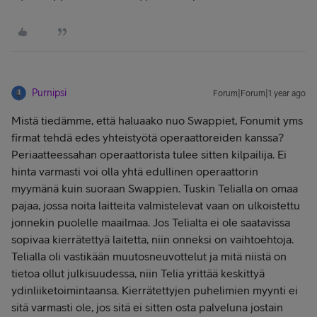
Purnipsi
Forum|Forum|1 year ago
Mistä tiedämme, että haluaako nuo Swappiet, Fonumit yms
firmat tehdä edes yhteistyötä operaattoreiden kanssa?
Periaatteessahan operaattorista tulee sitten kilpailija. Ei
hinta varmasti voi olla yhtä edullinen operaattorin
myymänä kuin suoraan Swappien. Tuskin Telialla on omaa
pajaa, jossa noita laitteita valmistelevat vaan on ulkoistettu
jonnekin puolelle maailmaa. Jos Telialta ei ole saatavissa
sopivaa kierrätettyä laitetta, niin onneksi on vaihtoehtoja.
Telialla oli vastikään muutosneuvottelut ja mitä niistä on
tietoa ollut julkisuudessa, niin Telia yrittää keskittyä
ydinliiketoimintaansa. Kierrätettyjen puhelimien myynti ei
sitä varmasti ole, jos sitä ei sitten osta palveluna jostain