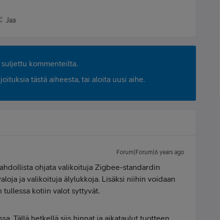
Jaa
suljettu kommenteilta.
ituksia tästä aiheesta, tai aloita uusi aihe.
Forum|Forum|6 years ago
ahdollista ohjata valikoituja Zigbee-standardin
aloja ja valikoituja älylukkoja. Lisäksi niihin voidaan
tullessa kotiin valot syttyvät.
a. Tällä hetkellä siis hinnat ja aikataulut tuotteen