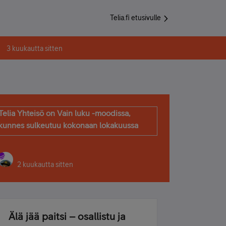
Telia.fi etusivulle
3 kuukautta sitten
Telia Yhteisö on Vain luku -moodissa,
kunnes sulkeutuu kokonaan lokakuussa
2 kuukautta sitten
Älä jää paitsi – osallistu ja