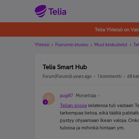
Telia Yhteisö on Va
Yhteisö
Foorumin etusivu
Muut keskustelut
Tel
Telia Smart Hub
Forum|Forum|6 years ago
1 kommentti
68 ka
pugi87
Morsettaja
P
Telian sivuja
selatessa tuli vastaan
T
tarkempaa tietoa, eikä täältä palsta
pystyy ohjaamaan Ikean valoja. Onk
tulossa ja mihinkä hintaan ym.