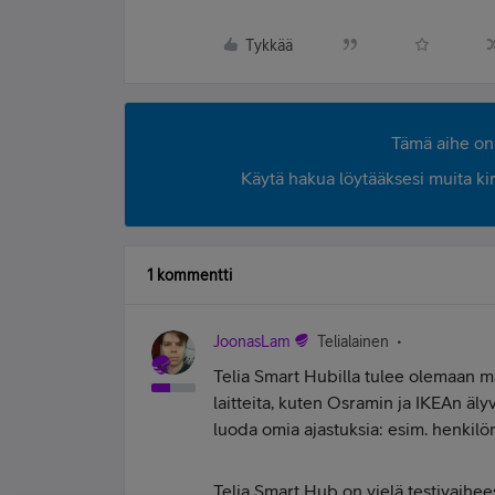
Tykkää
Tämä aihe on 
Käytä hakua löytääksesi muita kirjo
1 kommentti
JoonasLam
Telialainen
Telia Smart Hubilla tulee olemaan m
laitteita, kuten Osramin ja IKEAn älyv
luoda omia ajastuksia: esim. henkilön 
Telia Smart Hub on vielä testivaiheess