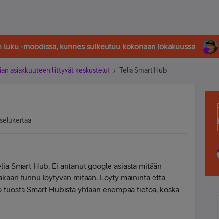
in luku -moodissa, kunnes sulkeutuu kokonaan lokakuussa
ian asiakkuuteen liittyvät keskustelut
Telia Smart Hub
tselukertaa
elia Smart Hub. Ei antanut google asiasta mitään
ltakaan tunnu löytyvän mitään. Löyty maininta että
o tuosta Smart Hubista yhtään enempää tietoa, koska