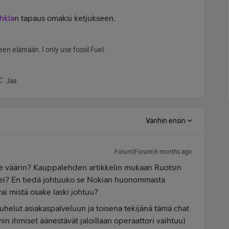
hkla
n tapaus omaksi ketjukseen.
en elämään. I only use fossil Fuel.
Jaa
Vanhin ensin
Forum|Forum|6 months ago
e väärin? Kauppalehden artikkelin mukaan Ruotsin
 ei? En tiedä johtuuko se Nokian huonommasta
ai mistä osake laski johtuu?
 puhelut asiakaspalveluun ja toisena tekijänä tämä chat
n ihmiset äänestävät jaloillaan operaattori vaihtuu)