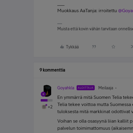
___
Muokkaus AaTanja: irroitettu ​
@Goya
Muista että kovin vähän tarvitaan onnellise
Tykkää
9 kommenttia
Goyahkla
Meilaaja
ALOITTAJA
En ymmärrä mitä Suomen Telia teke
Telia tekee voittoa mutta Suomessa
+2
tuloksesta mitä markkinat odottivat v
Voihan se olla osasyynä liian kalliit
palvelun toimimattomuus (aikaisemmi