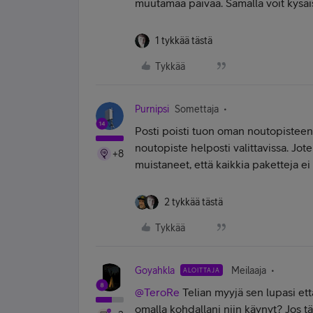
muutamaa päivää. Samalla voit kysäis
1 tykkää tästä
Tykkää
Purnipsi
Somettaja
Posti poisti tuon oman noutopistee
noutopiste helposti valittavissa. Jote
+8
muistaneet, että kaikkia paketteja ei 
2 tykkää tästä
Tykkää
Goyahkla
Meilaaja
ALOITTAJA
@TeroRe
Telian myyjä sen lupasi et
omalla kohdallani niin käynyt? Jos tä