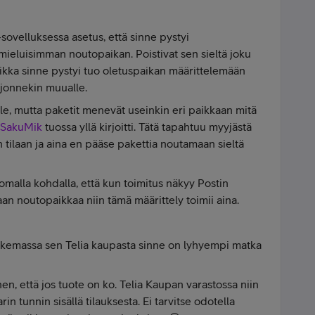
-sovelluksessa asetus, että sinne pystyi
mieluisimman noutopaikan. Poistivat sen sieltä joku
vaikka sinne pystyi tuo oletuspaikan määrittelemään
n jonnekin muualle.
le, mutta paketit menevät useinkin eri paikkaan mitä
SakuMik
tuossa yllä kirjoitti. Tätä tapahtuu myyjästä
in tilaan ja aina en pääse pakettia noutamaan sieltä
 omalla kohdalla, että kun toimitus näkyy Postin
an noutopaikkaa niin tämä määrittely toimii aina.
 hakemassa sen Telia kaupasta sinne on lyhyempi matka
en, että jos tuote on ko. Telia Kaupan varastossa niin
n tunnin sisällä tilauksesta. Ei tarvitse odotella