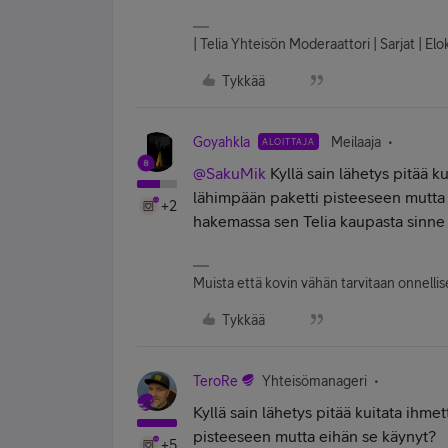
| Telia Yhteisön Moderaattori | Sarjat | E
Tykkää
Goyahkla
Meilaaja
ALOITTAJA
@SakuMik
Kyllä sain lähetys pitää ku
lähimpään paketti pisteeseen mutta e
+2
hakemassa sen Telia kaupasta sinne 
Muista että kovin vähän tarvitaan onnellise
Tykkää
TeroRe
Yhteisömanageri
Kyllä sain lähetys pitää kuitata ihmet
pisteeseen mutta eihän se käynyt?
+5