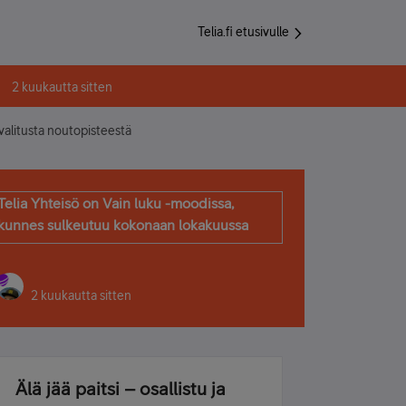
Telia.fi etusivulle
2 kuukautta sitten
 valitusta noutopisteestä
Telia Yhteisö on Vain luku -moodissa,
kunnes sulkeutuu kokonaan lokakuussa
2 kuukautta sitten
Älä jää paitsi – osallistu ja