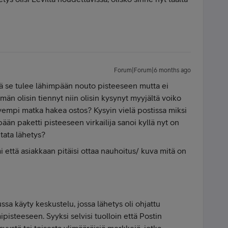
Forum|Forum|6 months ago
tä se tulee lähimpään nouto pisteeseen mutta ei
män olisin tiennyt niin olisin kysynyt myyjältä voiko
yempi matka hakea ostos? Kysyin vielä postissa miksi
pään paketti pisteeseen virkailija sanoi kyllä nyt on
tata lähetys?
 että asiakkaan pitäisi ottaa nauhoitus/ kuva mitä on
sa käyty keskustelu, jossa lähetys oli ohjattu
ipisteeseen. Syyksi selvisi tuolloin että Postin