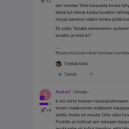
+2
sen noutaa Telia kaupasta koska lyh
tämä tuli tänne koska luvattiin lähim
myyjä sanonut väärin koska pitää kui
Eli onko Telialla semmoinen systeemi
luvattu ja mitä ei?
Muista että kovin vähän tarvitaan onnellise
1 tykkää tästä
Tykkää
AsiakasY
Irkkaaja
A
6 km siirto toiseen noutopisteeseen o
toisen maakunnan erääseen kauppaa
+4
sieltä, mutta oli muuta. Olisi ollut 
Postille ja hoitivat sen oikeaan kau
asukkaalle oli tullut ilmoitus, että lä