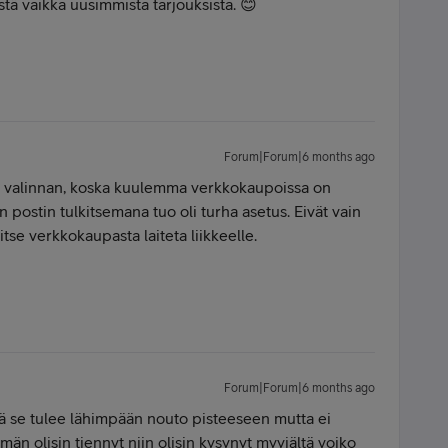
tä vaikka uusimmista tarjouksista. 😊
Forum|Forum|6 months ago
n valinnan, koska kuulemma verkkokaupoissa on
n postin tulkitsemana tuo oli turha asetus. Eivät vain
itse verkkokaupasta laiteta liikkeelle.
Forum|Forum|6 months ago
tä se tulee lähimpään nouto pisteeseen mutta ei
män olisin tiennyt niin olisin kysynyt myyjältä voiko