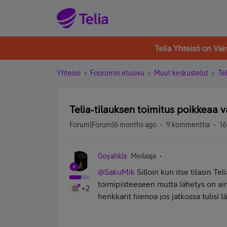
Telia Yhteisö on Va
Yhteisö
Foorumin etusivu
Muut keskustelut
Tel
Telia‑tilauksen toimitus poikkeaa v
Forum|Forum|6 months ago
9 kommenttia
16
Goyahkla
Meilaaja
@SakuMik
Silloin kun itse tilasin T
toimipisteeseen mutta lähetys on ai
+2
henkkarit hienoa jos jatkossa tulisi 