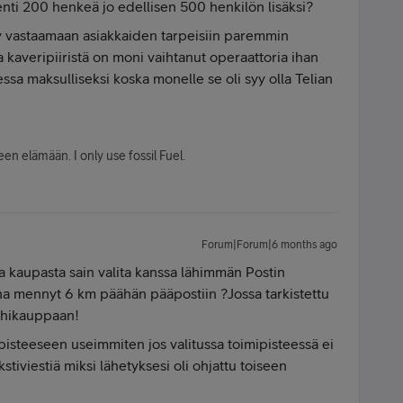
enti 200 henkeä jo edellisen 500 henkilön lisäksi?
ty vastaamaan asiakkaiden tarpeisiin paremmin
ta kaveripiiristä on moni vaihtanut operaattoria ihan
ssa maksulliseksi koska monelle se oli syy olla Telian
en elämään. I only use fossil Fuel.
Forum|Forum|6 months ago
elia kaupasta sain valita kanssa lähimmän Postin
na mennyt 6 km päähän pääpostiin ?Jossa tarkistettu
lähikauppaan!
pisteeseen useimmiten jos valitussa toimipisteessä ei
ekstiviestiä miksi lähetyksesi oli ohjattu toiseen