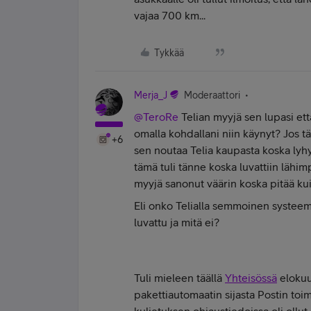
vajaa 700 km...
Tykkää
Merja_J
Moderaattori
@TeroRe
Telian myyjä sen lupasi et
omalla kohdallani niin käynyt? Jos tä
+6
sen noutaa Telia kaupasta koska lyh
tämä tuli tänne koska luvattiin lähim
myyjä sanonut väärin koska pitää kui
Eli onko Telialla semmoinen systeemi
luvattu ja mitä ei?
Tuli mieleen täällä
Yhteisössä
elokuus
pakettiautomaatin sijasta Postin toim