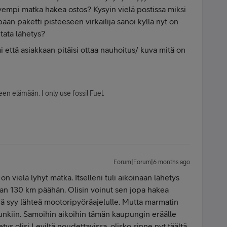
yempi matka hakea ostos? Kysyin vielä postissa miksi
pään paketti pisteeseen virkailija sanoi kyllä nyt on
tata lähetys?
 että asiakkaan pitäisi ottaa nauhoitus/ kuva mitä on
en elämään. I only use fossil Fuel.
Forum|Forum|6 months ago
n vielä lyhyt matka. Itselleni tuli aikoinaan lähetys
n 130 km päähän. Olisin voinut sen jopa hakea
hyvä syy lähteä mootoripyöräajelulle. Mutta marmatin
punkiin. Samoihin aikoihin tämän kaupungin eräälle
hetys olisi Leviltä noudettavissa, olisko sinne nyt täältä