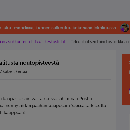
in luku -moodissa, kunnes sulkeutuu kokonaan lokakuussa
ian asiakkuuteen liittyvät keskustelut
Telia‑tilauksen toimitus poikkeaa
alitusta noutopisteestä
2 katselukertaa
elia kaupasta sain valita kanssa lähimmän Postin
na mennyt 6 km päähän pääpostiin ?Jossa tarkistettu
lähikauppaan!