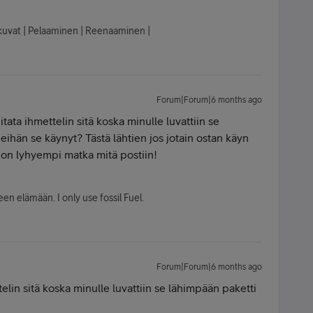
lokuvat | Pelaaminen | Reenaaminen |
Forum|Forum|6 months ago
itata ihmettelin sitä koska minulle luvattiin se
ihän se käynyt? Tästä lähtien jos jotain ostan käyn
on lyhyempi matka mitä postiin!
en elämään. I only use fossil Fuel.
Forum|Forum|6 months ago
telin sitä koska minulle luvattiin se lähimpään paketti