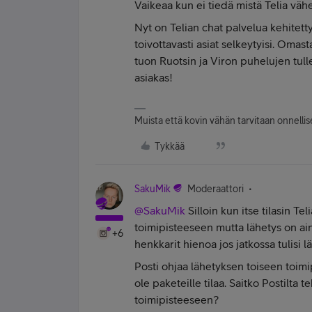
Vaikeaa kun ei tiedä mistä Telia väh
Nyt on Telian chat palvelua kehitet
toivottavasti asiat selkeytyisi. Omas
tuon Ruotsin ja Viron puhelujen tulle
asiakas!
Muista että kovin vähän tarvitaan onnellise
Tykkää
SakuMik
Moderaattori
@SakuMik
Silloin kun itse tilasin T
toimipisteeseen mutta lähetys on ai
+6
henkkarit hienoa jos jatkossa tulisi 
Posti ohjaa lähetyksen toiseen toimi
ole paketeille tilaa. Saitko Postilta t
toimipisteeseen?