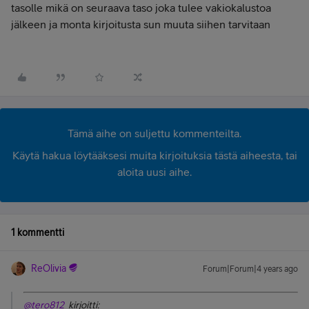
tasolle mikä on seuraava taso joka tulee vakiokalustoa
jälkeen ja monta kirjoitusta sun muuta siihen tarvitaan
Tämä aihe on suljettu kommenteilta.
Käytä hakua löytääksesi muita kirjoituksia tästä aiheesta, tai
aloita uusi aihe.
1 kommentti
ReOlivia
Forum|Forum|4 years ago
@tero812
kirjoitti: