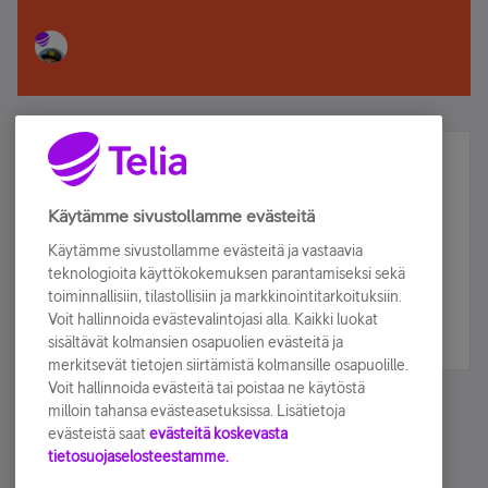
Älä jää paitsi – osallistu ja voita!
Tilaa Telian uutiskirje ja olet mukana arvonnassa.
Käytämme sivustollamme evästeitä
Samalla saat parhaat asiakasedut suoraan
Käytämme sivustollamme evästeitä ja vastaavia
sähköpostiisi.
teknologioita käyttökokemuksen parantamiseksi sekä
toiminnallisiin, tilastollisiin ja markkinointitarkoituksiin.
Voit hallinnoida evästevalintojasi alla. Kaikki luokat
Tilaa nyt
sisältävät kolmansien osapuolien evästeitä ja
merkitsevät tietojen siirtämistä kolmansille osapuolille.
Voit hallinnoida evästeitä tai poistaa ne käytöstä
milloin tahansa evästeasetuksissa. Lisätietoja
evästeistä saat
evästeitä koskevasta
tietosuojaselosteestamme.