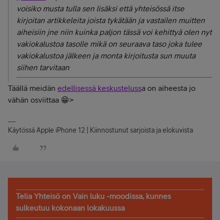
voisiko musta tulla sen lisäksi että yhteisössä itse
kirjoitan artikkeleita joista tykätään ja vastailen muitten
aiheisiin jne niin kuinka paljon tässä voi kehittyä olen nyt
vakiokalustoa tasolle mikä on seuraava taso joka tulee
vakiokalustoa jälkeen ja monta kirjoitusta sun muuta
siihen tarvitaan
Täällä meidän
edellisessä keskusteluss
a on aiheesta jo
vähän osviittaa 😁>
Käytössä Apple iPhone 12 | Kiinnostunut sarjoista ja elokuvista
Telia Yhteisö on Vain luku -moodissa, kunnes
sulkeutuu kokonaan lokakuussa