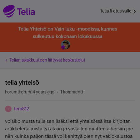
Telia.fi etusivulle
Telia Yhteisö on Vain luku -moodissa, kunnes
sulkeutuu kokonaan lokakuussa
Telian asiakkuuteen liittyvät keskustelut
telia yhteisö
Forum|Forum|4 years ago
1 kommentti
tero812
T
voisiko musta tulla sen lisäksi että yhteisössä itse kirjoitan
artikkeleita joista tykätään ja vastailen muitten aiheisiin jne
niin kuinka paljon tässä voi kehittyä olen nyt vakiokalustoa