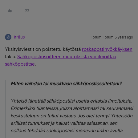
irritus
Forum|Forum|5 years ago
Yksityisviestit on poistettu käytöstä
roskapostihyökkäyksen
takia.
Sähköpostiosoitteen muutoksista voi ilmoittaa
sähköpostitse
.
Miten vaihdan tai muokkaan sähköpostiosoitettani?
Yhteisö lähettää sähköpostiisi useita erilaisia ilmoituksia.
Esimerkiksi tilanteissa, joissa aloittamaasi tai seuraamaasi
keskusteluun on tullut vastaus. Jos olet tehnyt Yhteisöön
erilliset tunnukset ja haluat vaihtaa salasanan, sen
nollaus tehdään sähköpostiisi menevän linkin avulla.