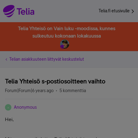
Telia.fi etusivulle
Telia Yhteisö on Vain luku -moodissa, kunnes
sulkeutuu kokonaan lokakuussa
Telian asiakkuuteen liittyvät keskustelut
Telia Yhteisö s-postiosoitteen vaihto
Forum|Forum|6 years ago
5 kommenttia
Anonymous
A
Hei,