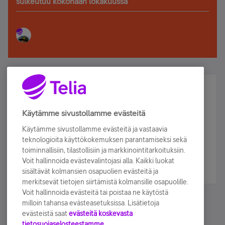
sulkeutuu kokonaan lokakuussa
Älä jää paitsi – osallistu ja voita!
Tilaa Telian uutiskirje ja olet mukana arvonnassa.
Käytämme sivustollamme evästeitä
Samalla saat parhaat asiakasedut suoraan
Käytämme sivustollamme evästeitä ja vastaavia
sähköpostiisi.
teknologioita käyttökokemuksen parantamiseksi sekä
toiminnallisiin, tilastollisiin ja markkinointitarkoituksiin.
Voit hallinnoida evästevalintojasi alla. Kaikki luokat
Tilaa nyt
sisältävät kolmansien osapuolien evästeitä ja
merkitsevät tietojen siirtämistä kolmansille osapuolille.
Voit hallinnoida evästeitä tai poistaa ne käytöstä
milloin tahansa evästeasetuksissa. Lisätietoja
evästeistä saat
evästeitä koskevasta
tietosuojaselosteestamme.