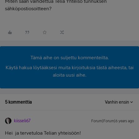
Miten saan vaihdettua Telia Yhteisö tunnuksen
sähköpostiosoitteen?
Tämä aihe on suljettu kommenteilta.
Käytä hakua löytääksesi muita kirjoituksia tästä aiheesta, tai
aloita uusi aihe.
5 kommenttia
Vanhin ensin
kiisseli67
Forum|Forum|6 years ago
Hei
ja tervetuloa Telian yhteisöön!