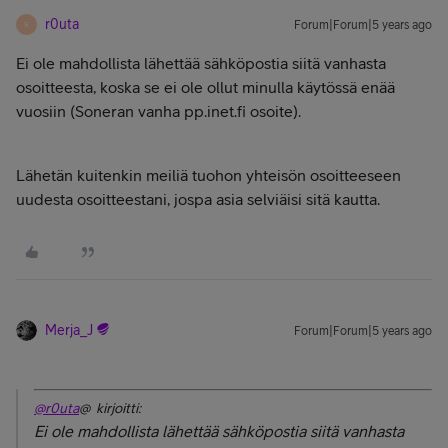
r0uta
Forum|Forum|5 years ago
R
Ei ole mahdollista lähettää sähköpostia siitä vanhasta
osoitteesta, koska se ei ole ollut minulla käytössä enää
vuosiin (Soneran vanha pp.inet.fi osoite).
Lähetän kuitenkin meiliä tuohon yhteisön osoitteeseen
uudesta osoitteestani, jospa asia selviäisi sitä kautta.
Merja_J
Forum|Forum|5 years ago
@r0uta
@ kirjoitti:
Ei ole mahdollista lähettää sähköpostia siitä vanhasta