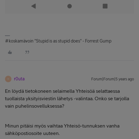
#koskamävoin "Stupid is as stupid does" - Forrest Gump
r0uta
Forum|Forum|5 years ago
R
En löydä tietokoneen selaimella Yhteisöä selattaessa
tuollaista yksityisviestin lähetys -valintaa. Onko se tarjolla
vain puhelinsovelluksessa?
Minun pitäisi myös vaihtaa Yhteisö-tunnuksen vanha
sähköpostiosoite uuteen.