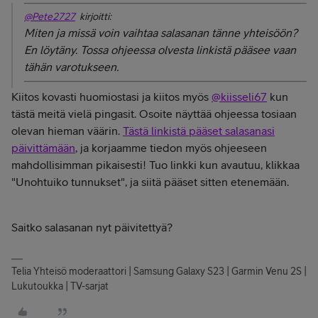
@Pete2727
kirjoitti:
Miten ja missä voin vaihtaa salasanan tänne yhteisöön?
En löytäny. Tossa ohjeessa olvesta linkistä pääsee vaan
tähän varotukseen.
Kiitos kovasti huomiostasi ja kiitos myös
@kiisseli67
kun
tästä meitä vielä pingasit. Osoite näyttää ohjeessa tosiaan
olevan hieman väärin.
Tästä linkistä pääset salasanasi
päivittämään
, ja korjaamme tiedon myös ohjeeseen
mahdollisimman pikaisesti! Tuo linkki kun avautuu, klikkaa
"Unohtuiko tunnukset", ja siitä pääset sitten etenemään.
Saitko salasanan nyt päivitettyä?
Telia Yhteisö moderaattori | Samsung Galaxy S23 | Garmin Venu 2S |
Lukutoukka | TV-sarjat