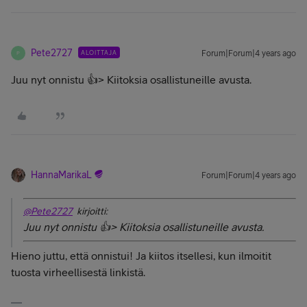
Pete2727
ALOITTAJA
Forum|Forum|4 years ago
P
Juu nyt onnistu 👍> Kiitoksia osallistuneille avusta.
HannaMarikaL
Forum|Forum|4 years ago
@Pete2727
kirjoitti:
Juu nyt onnistu 👍> Kiitoksia osallistuneille avusta.
Hieno juttu, että onnistui! Ja kiitos itsellesi, kun ilmoitit
tuosta virheellisestä linkistä.