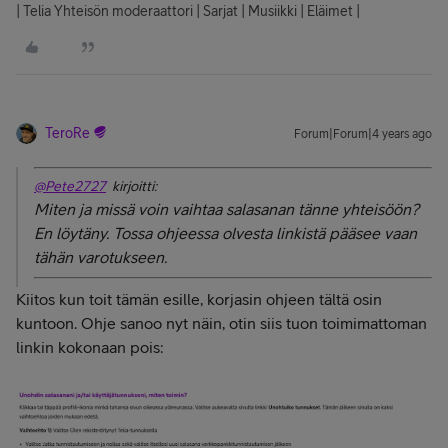
| Telia Yhteisön moderaattori | Sarjat | Musiikki | Eläimet |
TeroRe
Forum|Forum|4 years ago
@Pete2727
kirjoitti:
Miten ja missä voin vaihtaa salasanan tänne yhteisöön?
En löytäny. Tossa ohjeessa olvesta linkistä pääsee vaan
tähän varotukseen.
Kiitos kun toit tämän esille, korjasin ohjeen tältä osin
kuntoon. Ohje sanoo nyt näin, otin siis tuon toimimattoman
linkin kokonaan pois: