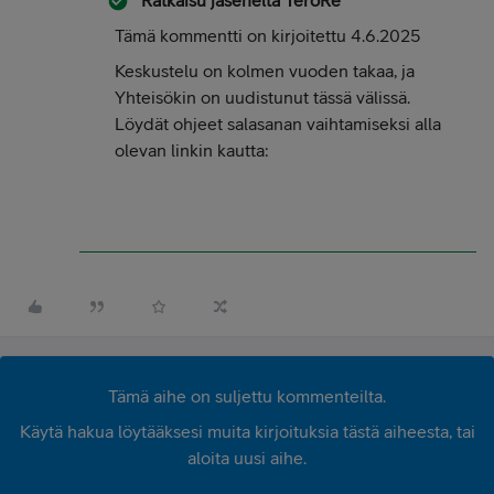
Tämä kommentti on kirjoitettu 4.6.2025
Keskustelu on kolmen vuoden takaa, ja
Yhteisökin on uudistunut tässä välissä.
Löydät ohjeet salasanan vaihtamiseksi alla
olevan linkin kautta:
Tämä aihe on suljettu kommenteilta.
Käytä hakua löytääksesi muita kirjoituksia tästä aiheesta, tai
aloita uusi aihe.