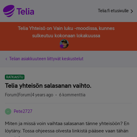
Telia.fi etusivulle
Telia Yhteisö on Vain luku -moodissa, kunnes
sulkeutuu kokonaan lokakuussa
Telian asiakkuuteen liittyvät keskustelut
RATKAISTU
Telia yhteisön salasanan vaihto.
Forum|Forum|4 years ago
6 kommenttia
Pete2727
P
Miten ja missä voin vaihtaa salasanan tänne yhteisöön? En
löytäny. Tossa ohjeessa olvesta linkistä pääsee vaan tähän