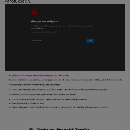
varotukseen.
Ratkaisu jäseneltä
TeroRe