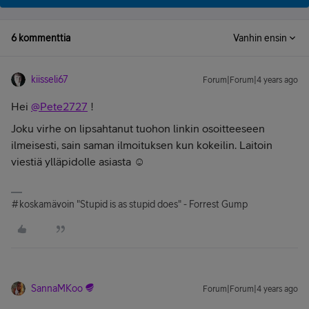
6 kommenttia
Vanhin ensin
kiisseli67
Forum|Forum|4 years ago
Hei
@Pete2727
!
Joku virhe on lipsahtanut tuohon linkin osoitteeseen
ilmeisesti, sain saman ilmoituksen kun kokeilin. Laitoin
viestiä ylläpidolle asiasta ☺️
#koskamävoin "Stupid is as stupid does" - Forrest Gump
SannaMKoo
Forum|Forum|4 years ago