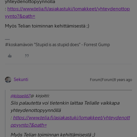
yhteydenottopyynnöllä
:
https://www.telia.fi/asiakastuki/lomakkeet/yhteydenottop
yynto?&path=
Myös Telian toiminnan kehittämisestä ;)
#koskamävoin "Stupid is as stupid does" - Forrest Gump
Sekunti
Forum|Forum|8 years ago
@kiisseli67
@ kirjoitti:
Siis palautetta voi tietenkin laittaa Telialle vaikkapa
yhteydenottopyynnöllä
:
https://www.telia.fi/asiakastuki/lomakkeet/yhteydenott
opyynto?&path=
Myös Telian toiminnan kehittämisestä ;)