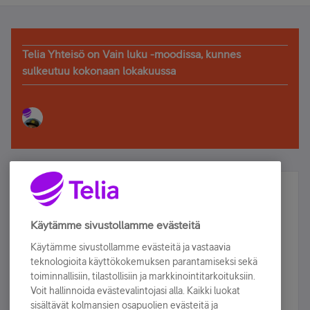
Telia Yhteisö on Vain luku -moodissa, kunnes
sulkeutuu kokonaan lokakuussa
Älä jää paitsi – osallistu ja voita!
Tilaa Telian uutiskirje ja olet mukana arvonnassa.
Käytämme sivustollamme evästeitä
Samalla saat parhaat asiakasedut suoraan
Käytämme sivustollamme evästeitä ja vastaavia
sähköpostiisi.
teknologioita käyttökokemuksen parantamiseksi sekä
toiminnallisiin, tilastollisiin ja markkinointitarkoituksiin.
Voit hallinnoida evästevalintojasi alla. Kaikki luokat
Tilaa nyt
sisältävät kolmansien osapuolien evästeitä ja