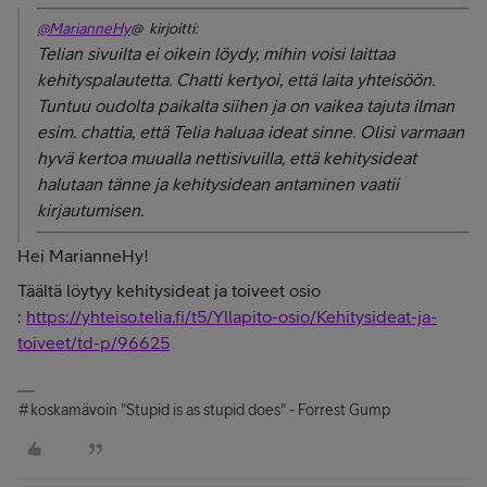
@MarianneHy
@ kirjoitti:
Telian sivuilta ei oikein löydy, mihin voisi laittaa
kehityspalautetta. Chatti kertyoi, että laita yhteisöön.
Tuntuu oudolta paikalta siihen ja on vaikea tajuta ilman
esim. chattia, että Telia haluaa ideat sinne. Olisi varmaan
hyvä kertoa muualla nettisivuilla, että kehitysideat
halutaan tänne ja kehitysidean antaminen vaatii
kirjautumisen.
Hei MarianneHy!
Täältä löytyy kehitysideat ja toiveet osio
:
https://yhteiso.telia.fi/t5/Yllapito-osio/Kehitysideat-ja-
toiveet/td-p/96625
#koskamävoin "Stupid is as stupid does" - Forrest Gump