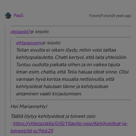
PasiS
Forum|Forum|8 years ago
@kiisseli67
@ kirjoitti:
@MarianneHy
@ kirjoitti:
Telian sivuilta ei oikein löydy, mihin voisi laittaa
kehityspalautetta. Chatti kertyoi, että laita yhteisöön.
Tuntuu oudolta paikalta siihen ja on vaikea tajuta
ilman esim. chattia, että Telia haluaa ideat sinne. Olisi
varmaan hyvä kertoa muualla nettisivuilla, että
kehitysideat halutaan tänne ja kehitysidean
antaminen vaatii kirjautumisen.
Hei MarianneHy!
Täältä löytyy kehitysideat ja toiveet osio
:
https://yhteiso.telia.fi/t5/Yllapito-osio/Kehitysideat-ja-
toiveet/td-p/96625