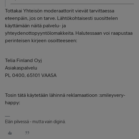
Tottakai Yhteisön moderaattorit vievät tarvittaessa
eteenpäin, jos on tarve. Lähtökohtaisesti suosittelen
käyttämään näitä palvelu- ja
yhteydenottopyyntölomakkeita. Halutessaan voi raapustaa
perinteisen kirjeen osoitteeseen:
Telia Finland Oyj
Asiakaspalvelu
PL 0400, 65101 VAASA
Tosin tätä käytetään lähinnä reklamaatioon :smileyvery-
happy:
Elän pilvessä - mutta vain diginä.