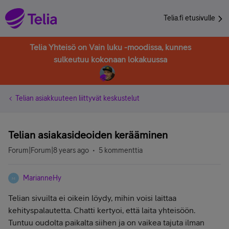
Telia.fi etusivulle
Telia Yhteisö on Vain luku -moodissa, kunnes
sulkeutuu kokonaan lokakuussa
Telian asiakkuuteen liittyvät keskustelut
Telian asiakasideoiden kerääminen
Forum|Forum|8 years ago
5 kommenttia
MarianneHy
M
Telian sivuilta ei oikein löydy, mihin voisi laittaa
kehityspalautetta. Chatti kertyoi, että laita yhteisöön.
Tuntuu oudolta paikalta siihen ja on vaikea tajuta ilman