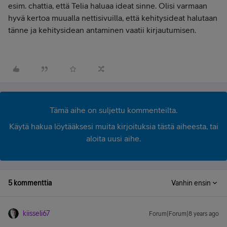
esim. chattia, että Telia haluaa ideat sinne. Olisi varmaan
hyvä kertoa muualla nettisivuilla, että kehitysideat halutaan
tänne ja kehitysidean antaminen vaatii kirjautumisen.
Tämä aihe on suljettu kommenteilta.
Käytä hakua löytääksesi muita kirjoituksia tästä aiheesta, tai
aloita uusi aihe.
5 kommenttia
Vanhin ensin
kiisseli67
Forum|Forum|8 years ago