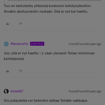
Tuo on tarkoitettu yhteisöä koskeviin kehitysideoihin.
Ainakin aloitusviestin mukaan. Sitä ei nyt kai haettu.
MarianneHy
ALOITTAJA
Forum|Forum|8 years ago
M
Joo, sitä ei nyt haettu :-), vaan yleisesti Telian toiminnan
kehittämistä
kiisseli67
Forum|Forum|8 years ago
Siis palautetta voi tietenkin laittaa Telialle vaikkapa