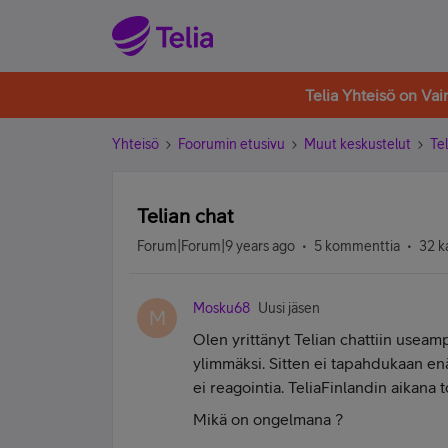
Telia Yhteisö on Va
Yhteisö
Foorumin etusivu
Muut keskustelut
Tel
Telian chat
Forum|Forum|9 years ago
5 kommenttia
32 k
Mosku68
Uusi jäsen
M
Olen yrittänyt Telian chattiin useampa
ylimmäksi. Sitten ei tapahdukaan en
ei reagointia. TeliaFinlandin aikana t
Mikä on ongelmana ?