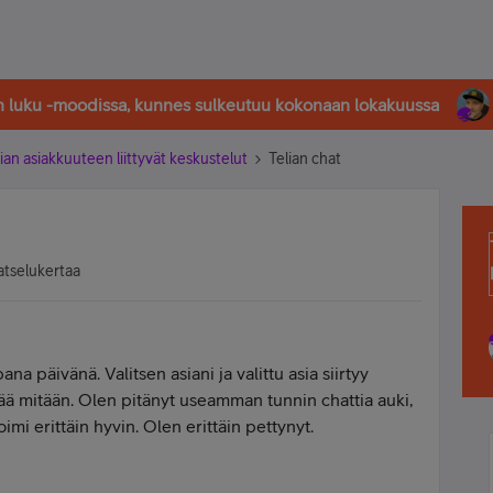
in luku -moodissa, kunnes sulkeutuu kokonaan lokakuussa
ian asiakkuuteen liittyvät keskustelut
Telian chat
atselukertaa
na päivänä. Valitsen asiani ja valittu asia siirtyy
ää mitään. Olen pitänyt useamman tunnin chattia auki,
oimi erittäin hyvin. Olen erittäin pettynyt.