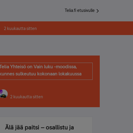
Telia.fi etusivulle
2 kuukautta sitten
Telia Yhteisö on Vain luku -moodissa,
kunnes sulkeutuu kokonaan lokakuussa
2 kuukautta sitten
Älä jää paitsi – osallistu ja