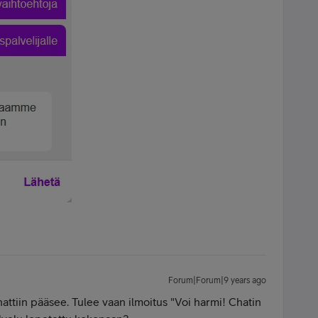
Forum|Forum|9 years ago
chattiin pääsee. Tulee vaan ilmoitus "Voi harmi! Chatin