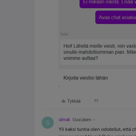
Tykkää
silmak
Uusi jäsen
S
Yli kaksi tuntia olen odotellut, että 