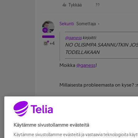
Tykkää
Sekunti
Somettaja
@ganess
kirjoitti:
+4
NO OLISIMPA SAANNUTKIN JOS
TODELLAKAAN
Moikka
@ganess
!
Millaisesta probleemasta on kyse? 
Elän pilvessä - mutta vain diginä.
Tykkää
Käytämme sivustollamme evästeitä
Käytämme sivustollamme evästeitä ja vastaavia teknologioita kä