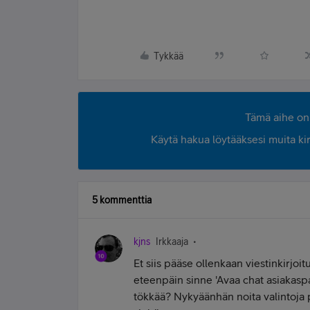
Tykkää
Tämä aihe on 
Käytä hakua löytääksesi muita kirjo
5 kommenttia
kjns
Irkkaaja
Et siis pääse ollenkaan viestinkirjoi
eteenpäin sinne 'Avaa chat asiakasp
tökkää? Nykyäänhän noita valintoja 