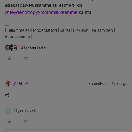
asiakaspalvelussamme tai esimerkiksi
yhteydenottopyyntölomakkeemme
kautta.
| Telia Yhteisön Moderaattori | Sarjat | Elokuvat | Pelaaminen |
Reenaaminen |
3 tykkää tästä
jokeri59
Forum|Forum|1 year ago
😎
1 tykkää tästä
A