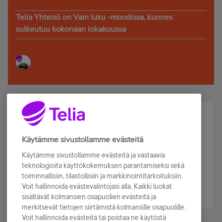
Telia Yhteisö on Vain luku -moodissa, kunnes
sulkeutuu kokonaan lokakuussa
Älä jää paitsi – osallistu ja voita!
Tilaa Telian uutiskirje ja olet mukana arvonnassa.
Käytämme sivustollamme evästeitä
Samalla saat parhaat asiakasedut suoraan
Käytämme sivustollamme evästeitä ja vastaavia
sähköpostiisi.
teknologioita käyttökokemuksen parantamiseksi sekä
toiminnallisiin, tilastollisiin ja markkinointitarkoituksiin.
Voit hallinnoida evästevalintojasi alla. Kaikki luokat
Tilaa nyt
sisältävät kolmansien osapuolien evästeitä ja
merkitsevät tietojen siirtämistä kolmansille osapuolille.
Voit hallinnoida evästeitä tai poistaa ne käytöstä