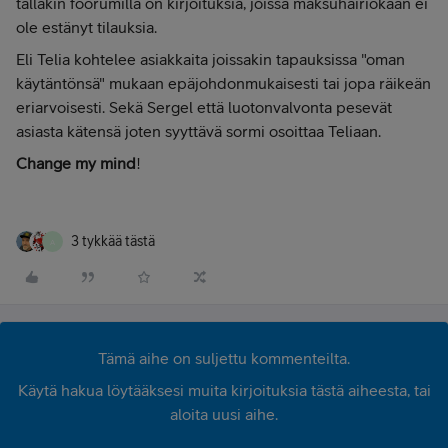
tälläkin foorumilla on kirjoituksia, joissa maksuhäiriökään ei
ole estänyt tilauksia.
Eli Telia kohtelee asiakkaita joissakin tapauksissa "oman
käytäntönsä" mukaan epäjohdonmukaisesti tai jopa räikeän
eriarvoisesti. Sekä Sergel että luotonvalvonta pesevät
asiasta kätensä joten syyttävä sormi osoittaa Teliaan.
Change my mind
!
3 tykkää tästä
A
Tämä aihe on suljettu kommenteilta.
Käytä hakua löytääksesi muita kirjoituksia tästä aiheesta, tai
aloita uusi aihe.