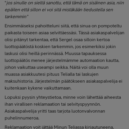
"
jos sinulle on sieltä sanottu, että tämä on sisäinen asia, niin
epäilen että sillon ei voi sitä mistäkään tiedustella sen
tarkemmin"
Ensimmäiseksi pahoitteluni siitä, että sinua on pompoteltu
paikasta toiseen asiaa selvittäessäsi. Tässä asiakaspalvelijan
olisi pitänyt tarkentaa, että Sergel osaa silloin kertoa
luottopäätöstä koskien tarkemmin, jos esimerkiksi jokin
laskusi olisi heillä perinnässä. Muussa tapauksessa
luottopäätös menee järjestelmämme automaation kautta,
johon vaikuttaa useampi seikka. Näitä voi olla muun
muassa asiakkuutesi pituus Telialla tai laskujen
maksuhistoria. Järjestelmän päätökseen asiakaspalvelija ei
kuitenkaan kykene vaikuttamaan.
Lopuksi pyysin yhteystietoa, minne voin lähettää aiheesta
ihan virallisen reklamaation tai selvityspyynnön.
Asiakaspalvelija yritti taas tarjota luotonvalvonnan
puhelinnumeroa.
Reklamaation voit jättää Minun Teliassa kirjautuneena,