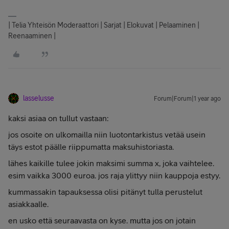
| Telia Yhteisön Moderaattori | Sarjat | Elokuvat | Pelaaminen |
Reenaaminen |
lasselusse
Forum|Forum|1 year ago
kaksi asiaa on tullut vastaan:
jos osoite on ulkomailla niin luotontarkistus vetää usein
täys estot päälle riippumatta maksuhistoriasta.
lähes kaikille tulee jokin maksimi summa x, joka vaihtelee.
esim vaikka 3000 euroa. jos raja ylittyy niin kauppoja estyy.
kummassakin tapauksessa olisi pitänyt tulla perustelut
asiakkaalle.
en usko että seuraavasta on kyse. mutta jos on jotain