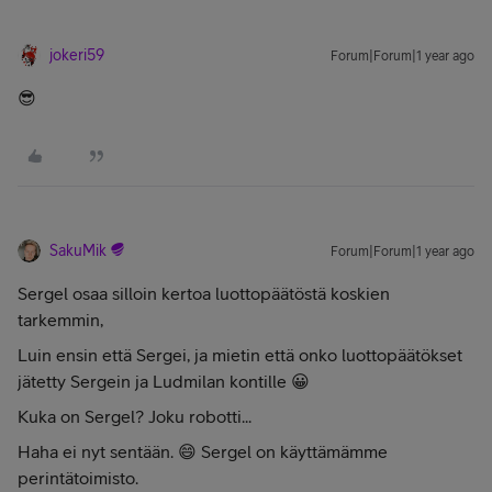
jokeri59
Forum|Forum|1 year ago
😎
SakuMik
Forum|Forum|1 year ago
Sergel osaa silloin kertoa luottopäätöstä koskien
tarkemmin,
Luin ensin että Sergei, ja mietin että onko luottopäätökset
jätetty Sergein ja Ludmilan kontille 😀
Kuka on Sergel? Joku robotti...
Haha ei nyt sentään. 😄 Sergel on käyttämämme
perintätoimisto.