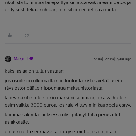
rikollista toimintaa tai epäiltyä sellaista vaikka esim petos ja
erityisesti teliaa kohtaan, niin silloin ei tietoja anneta.
Merja_J
Forum|Forum|1 year ago
kaksi asiaa on tullut vastaan:
jos osoite on ulkomailla niin luotontarkistus vetää usein
täys estot päälle riippumatta maksuhistoriasta.
lähes kaikille tulee jokin maksimi summa x, joka vaihtelee.
esim vaikka 3000 euroa. jos raja ylittyy niin kauppoja estyy.
kummassakin tapauksessa olisi pitänyt tulla perustelut
asiakkaalle.
en usko että seuraavasta on kyse. mutta jos on jotain