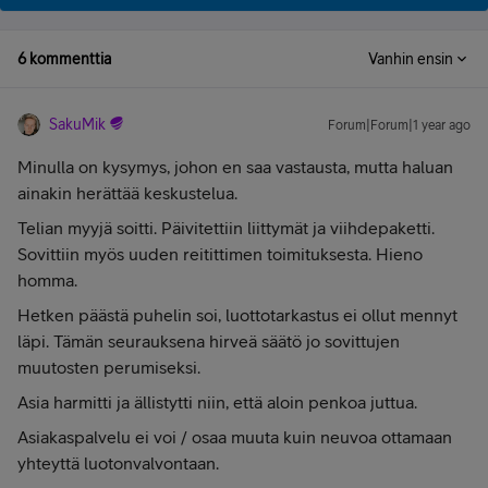
6 kommenttia
Vanhin ensin
SakuMik
Forum|Forum|1 year ago
Minulla on kysymys, johon en saa vastausta, mutta haluan
ainakin herättää keskustelua.
Telian myyjä soitti. Päivitettiin liittymät ja viihdepaketti.
Sovittiin myös uuden reitittimen toimituksesta. Hieno
homma.
Hetken päästä puhelin soi, luottotarkastus ei ollut mennyt
läpi. Tämän seurauksena hirveä säätö jo sovittujen
muutosten perumiseksi.
Asia harmitti ja ällistytti niin, että aloin penkoa juttua.
Asiakaspalvelu ei voi / osaa muuta kuin neuvoa ottamaan
yhteyttä luotonvalvontaan.