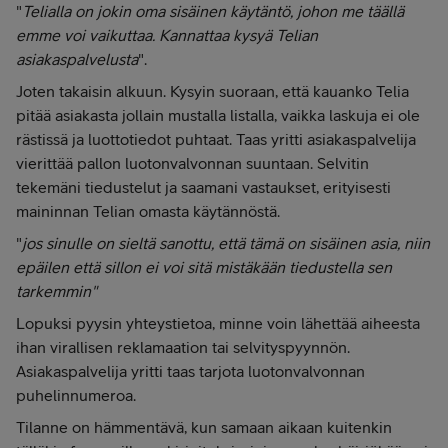
"
Telialla on jokin oma sisäinen käytäntö, johon me täällä
emme voi vaikuttaa. Kannattaa kysyä Telian
asiakaspalvelusta
".
Joten takaisin alkuun. Kysyin suoraan, että kauanko Telia
pitää asiakasta jollain mustalla listalla, vaikka laskuja ei ole
rästissä ja luottotiedot puhtaat. Taas yritti asiakaspalvelija
vierittää pallon luotonvalvonnan suuntaan. Selvitin
tekemäni tiedustelut ja saamani vastaukset, erityisesti
maininnan Telian omasta käytännöstä.
"
jos sinulle on sieltä sanottu, että tämä on sisäinen asia, niin
epäilen että sillon ei voi sitä mistäkään tiedustella sen
tarkemmin"
Lopuksi pyysin yhteystietoa, minne voin lähettää aiheesta
ihan virallisen reklamaation tai selvityspyynnön.
Asiakaspalvelija yritti taas tarjota luotonvalvonnan
puhelinnumeroa.
Tilanne on hämmentävä, kun samaan aikaan kuitenkin