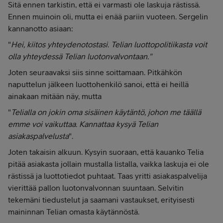
Sitä ennen tarkistin, että ei varmasti ole laskuja rästissä.
Ennen muinoin oli, mutta ei enää pariin vuoteen. Sergelin
kannanotto asiaan:
"
Hei, kiitos yhteydenotostasi. Telian luottopolitiikasta voit
olla yhteydessä Telian luotonvalvontaan."
Joten seuraavaksi siis sinne soittamaan. Pitkähkön
naputtelun jälkeen luottohenkilö sanoi, että ei heillä
ainakaan mitään näy, mutta
"
Telialla on jokin oma sisäinen käytäntö, johon me täällä
emme voi vaikuttaa. Kannattaa kysyä Telian
asiakaspalvelusta
".
Joten takaisin alkuun. Kysyin suoraan, että kauanko Telia
pitää asiakasta jollain mustalla listalla, vaikka laskuja ei ole
rästissä ja luottotiedot puhtaat. Taas yritti asiakaspalvelija
vierittää pallon luotonvalvonnan suuntaan. Selvitin
tekemäni tiedustelut ja saamani vastaukset, erityisesti
maininnan Telian omasta käytännöstä.