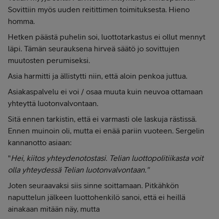
Sovittiin myös uuden reitittimen toimituksesta. Hieno
homma.
Hetken päästä puhelin soi, luottotarkastus ei ollut mennyt
läpi. Tämän seurauksena hirveä säätö jo sovittujen
muutosten perumiseksi.
Asia harmitti ja ällistytti niin, että aloin penkoa juttua.
Asiakaspalvelu ei voi / osaa muuta kuin neuvoa ottamaan
yhteyttä luotonvalvontaan.
Sitä ennen tarkistin, että ei varmasti ole laskuja rästissä.
Ennen muinoin oli, mutta ei enää pariin vuoteen. Sergelin
kannanotto asiaan:
"
Hei, kiitos yhteydenotostasi. Telian luottopolitiikasta voit
olla yhteydessä Telian luotonvalvontaan."
Joten seuraavaksi siis sinne soittamaan. Pitkähkön
naputtelun jälkeen luottohenkilö sanoi, että ei heillä
ainakaan mitään näy, mutta