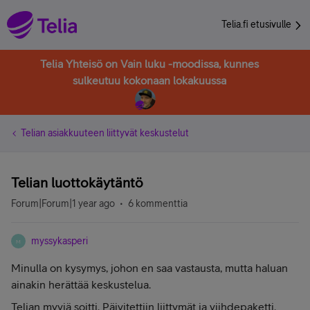
Telia.fi etusivulle
Telia Yhteisö on Vain luku -moodissa, kunnes
sulkeutuu kokonaan lokakuussa
Telian asiakkuuteen liittyvät keskustelut
Telian luottokäytäntö
Forum|Forum|1 year ago
6 kommenttia
myssykasperi
M
Minulla on kysymys, johon en saa vastausta, mutta haluan
ainakin herättää keskustelua.
Telian myyjä soitti. Päivitettiin liittymät ja viihdepaketti.