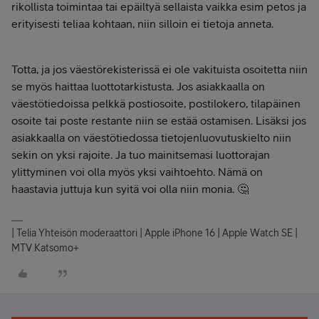
rikollista toimintaa tai epäiltyä sellaista vaikka esim petos ja
erityisesti teliaa kohtaan, niin silloin ei tietoja anneta.
Totta, ja jos väestörekisterissä ei ole vakituista osoitetta niin
se myös haittaa luottotarkistusta. Jos asiakkaalla on
väestötiedoissa pelkkä ​postiosoite, postilokero, tilapäinen
osoite tai poste restante niin se estää ostamisen. Lisäksi jos
asiakkaalla on väestötiedossa tietojenluovutuskielto niin
sekin on yksi rajoite. Ja tuo mainitsemasi luottorajan
ylittyminen voi olla myös yksi vaihtoehto. Nämä on
haastavia juttuja kun syitä voi olla niin monia. 🤔
| Telia Yhteisön moderaattori | Apple iPhone 16 | Apple Watch SE |
MTV Katsomo+