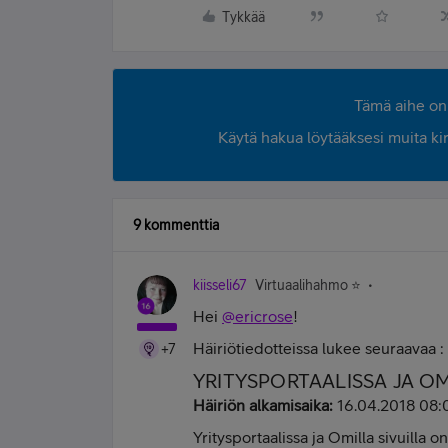
Tykkää
Tämä aihe on 
Käytä hakua löytääksesi muita kirjo
9 kommenttia
kiisseli67
Virtuaalihahmo ⭐️
Hei
@ericrose
!
Häiriötiedotteissa lukee seuraavaa :
+7
YRITYSPORTAALISSA JA OM
Häiriön alkamisaika:
16.04.2018 08:
Yritysportaalissa ja Omilla sivuilla o