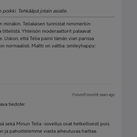
 poikki. Tehkääpä jotain asialle.
n minäkin. Telialaisen tunnistat nimimerkin
 tittelistä. Yhteisön moderaattorit palaavat
e. Uskon, että Telia painii tämän vian parissa
n normaalisti. Maltti on valttia :smileyhappy:
Forum|Forum|8 years ago
aava tiedote:
ä sekä Minun Telia -sovellus ovat hetkellisesti pois
n ja pahoittelemme viasta aiheutuvaa haittaa.