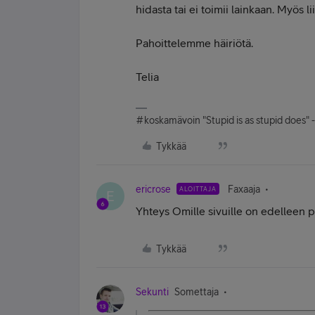
hidasta tai ei toimii lainkaan. Myös li
Pahoittelemme häiriötä.
Telia
#koskamävoin "Stupid is as stupid does" 
Tykkää
ericrose
Faxaaja
ALOITTAJA
E
Yhteys Omille sivuille on edelleen po
Tykkää
Sekunti
Somettaja