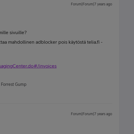
Forum|Forum|7 years ago
mille sivuille?
aa mahdollinen adblocker pois käytöstä telia.fi -
ssagingCenter.do#/invoices
- Forrest Gump
Forum|Forum|7 years ago