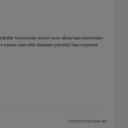
pitkälle huomiselle ennen kuin alkaa taas toimimaan.
in kauaa vaan että saadaan palvelut taas nopeasti
Forum|Forum|8 years ago