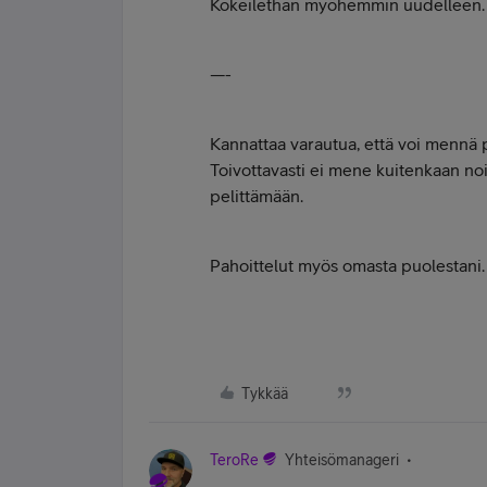
Kokeilethan myöhemmin uudelleen.
—-
Kannattaa varautua, että voi mennä 
Toivottavasti ei mene kuitenkaan no
pelittämään.
Pahoittelut myös omasta puolestani.
Tykkää
TeroRe
Yhteisömanageri