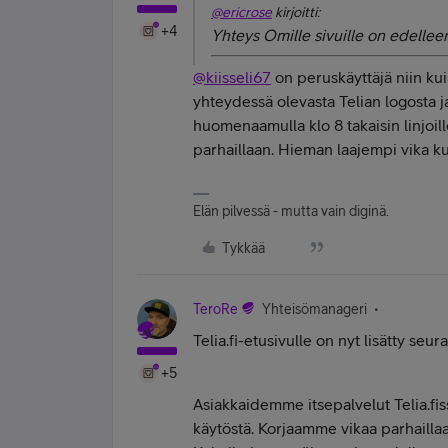
@ericrose
kirjoitti:
+4
Yhteys Omille sivuille on edelleen
@kiisseli67
on peruskäyttäjä niin kui
yhteydessä olevasta Telian logosta ja
huomenaamulla klo 8 takaisin linjoill
parhaillaan. Hieman laajempi vika kui
Elän pilvessä - mutta vain diginä.
Tykkää
TeroRe
Yhteisömanageri
Telia.fi-etusivulle on nyt lisätty seur
+5
Asiakkaidemme itsepalvelut Telia.fiss
käytöstä. Korjaamme vikaa parhaillaa