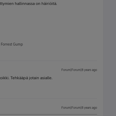
ittymien hallinnassa on häiriöitä.
- Forrest Gump
Forum|Forum|8 years ago
ikki. Tehkääpä jotain asialle.
Forum|Forum|8 years ago