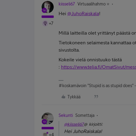
kiisseli67
Virtuaalihahmo ⭐️
Hei
@JuhoRaiskala
!
+7
Millä laitteilla olet yrittänyt päästä o
Tietokoneen selaimesta kannattaa ott
sivustolta.
Kokeile vielä onnistuuko tästä
:
https://www.telia.fi/OmatSivut/me
#koskamävoin "Stupid is as stupid does" 
Tykkää
Sekunti
Somettaja
@kiisseli67
@ kirjoitti:
Hei JuhoRaiskala!
+4