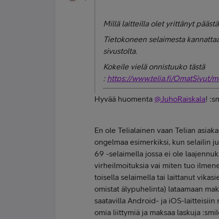
Millä laitteilla olet yrittänyt pääst
Tietokoneen selaimesta kannattaa 
sivustolta.
Kokeile vielä onnistuuko tästä
:
https://www.telia.fi/OmatSivut
Hyvää huomenta
@JuhoRaiskala
! :
En ole Telialainen vaan Telian asia
ongelmaa esimerkiksi, kun selailin j
69 -selaimella jossa ei ole laajennuk
virheilmoituksia vai miten tuo ilmene
toisella selaimella tai laittanut vika
omistat älypuhelinta) lataamaan m
saatavilla Android- ja iOS-laitteisii
omia liittymiä ja maksaa laskuja :sm