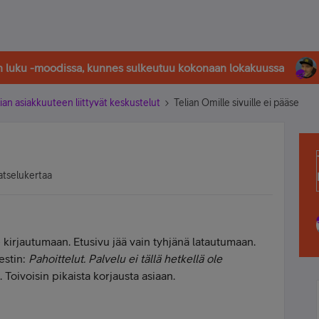
in luku -moodissa, kunnes sulkeutuu kokonaan lokakuussa
ian asiakkuuteen liittyvät keskustelut
Telian Omille sivuille ei pääse
atselukertaa
se kirjautumaan. Etusivu jää vain tyhjänä latautumaan.
estin:
Pahoittelut. Palvelu ei tällä hetkellä ole
 Toivoisin pikaista korjausta asiaan.