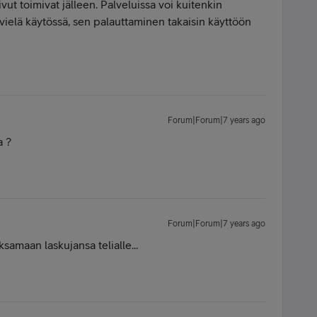
ut toimivat jälleen. Palveluissa voi kuitenkin
 vielä käytössä, sen palauttaminen takaisin käyttöön
Forum|Forum|7 years ago
a ?
Forum|Forum|7 years ago
samaan laskujansa telialle...