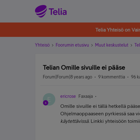
Telia Yhteisö on Va
Yhteisö
Foorumin etusivu
Muut keskustelut
Tel
Telian Omille sivuille ei pääse
Forum|Forum|8 years ago
9 kommenttia
96 k
ericrose
Faxaaja
E
Omille sivuille ei tällä hetkellä pää
Ohjelmaoppaaseen pyrkiessä saa vi
käytettävissä.
Linkki yhteisöön toimii.