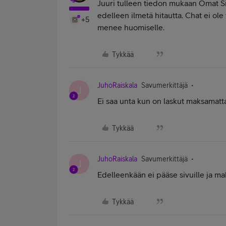
Juuri tulleen tiedon mukaan Omat Siv
edelleen ilmetä hitautta. Chat ei ole
+5
menee huomiselle.
Tykkää
JuhoRaiskala
Savumerkittäjä
J
Ei saa unta kun on laskut maksamatt
Tykkää
JuhoRaiskala
Savumerkittäjä
J
Edelleenkään ei pääse sivuille ja mak
Tykkää