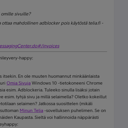
ä omille sivuille?
ottaa mahdollinen adblocker pois käytöstä telia.fi -
/messagingCenter.do#/invoices
smileyvery-happy:
kas itsekin. En ole muuten huomannut minkäänlaista
uuri
Omia Sivuja
Windows 10 -tietokoneeni Chrome
sia esim. Adblockeria. Tuleeko sinulla lisäksi jotain
e esim. tyhjä sivu ja millä selaimella? Oletko kokeillut
sietotilaan selaimen? Jatkossa suosittelen (mikäli
aksuttoman
Minun Telia
-sovelluksen puhelimen. Se on
n näiden Kaupasta. Sieltä voi hallinnoida näppärästi
ileyhappy: