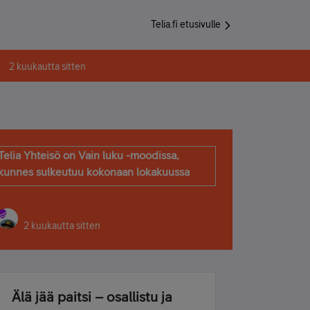
Telia.fi etusivulle
2 kuukautta sitten
Telia Yhteisö on Vain luku -moodissa,
kunnes sulkeutuu kokonaan lokakuussa
2 kuukautta sitten
Älä jää paitsi – osallistu ja