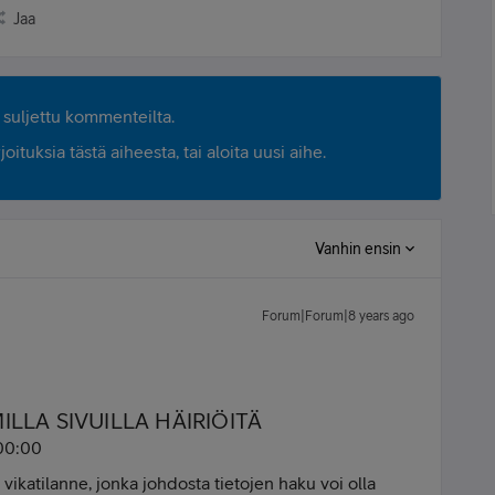
Jaa
suljettu kommenteilta.
ituksia tästä aiheesta, tai aloita uusi aihe.
Vanhin ensin
Forum|Forum|8 years ago
ILLA SIVUILLA HÄIRIÖITÄ
00:00
n vikatilanne, jonka johdosta tietojen haku voi olla