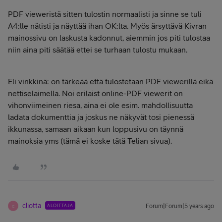
PDF vieweristä sitten tulostin normaalisti ja sinne se tuli
A4:lle nätisti ja näyttää ihan OK:lta. Myös ärsyttävä Kivran
mainossivu on laskusta kadonnut, aiemmin jos piti tulostaa
niin aina piti säätää ettei se turhaan tulostu mukaan.
Eli vinkkinä: on tärkeää että tulostetaan PDF viewerillä eikä
nettiselaimella. Noi erilaist online-PDF viewerit on
vihonviimeinen riesa, aina ei ole esim. mahdollisuutta
ladata dokumenttia ja joskus ne näkyvät tosi pienessä
ikkunassa, samaan aikaan kun loppusivu on täynnä
mainoksia yms (tämä ei koske tätä Telian sivua).
cliotta
ALOITTAJA
Forum|Forum|5 years ago
C