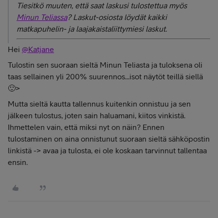
Tiesitkö muuten, että saat laskusi tulostettua myös
Minun Teliassa
? Laskut-osiosta
löydät kaikki
matkapuhelin- ja laajakaistaliittymiesi laskut.
Hei
@Katjane
Tulostin sen suoraan sieltä Minun Teliasta ja tuloksena oli
taas sellainen yli 200% suurennos...isot näytöt teillä siellä
🙂>
Mutta sieltä kautta tallennus kuitenkin onnistuu ja sen
jälkeen tulostus, joten sain haluamani, kiitos vinkistä.
Ihmettelen vain, että miksi nyt on näin? Ennen
tulostaminen on aina onnistunut suoraan sieltä sähköpostin
linkistä -> avaa ja tulosta, ei ole koskaan tarvinnut tallentaa
ensin.