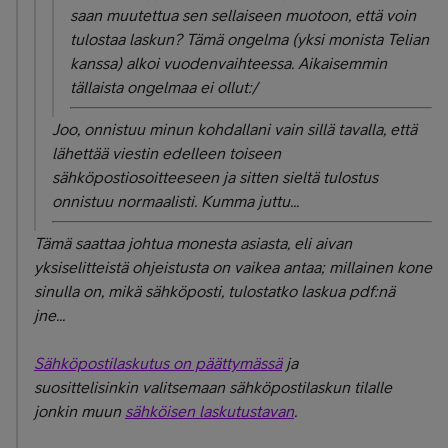
saan muutettua sen sellaiseen muotoon, että voin
tulostaa laskun? Tämä ongelma (yksi monista Telian
kanssa) alkoi vuodenvaihteessa. Aikaisemmin
tällaista ongelmaa ei ollut:/
Joo, onnistuu minun kohdallani vain sillä tavalla, että
lähettää viestin edelleen toiseen
sähköpostiosoitteeseen ja sitten sieltä tulostus
onnistuu normaalisti. Kumma juttu...
Tämä saattaa johtua monesta asiasta, eli aivan
yksiselitteistä ohjeistusta on vaikea antaa; millainen kone
sinulla on, mikä sähköposti, tulostatko laskua pdf:nä
jne...
Sähköpostilaskutus on päättymässä
ja
suosittelisinkin
valitsemaan sähköpostilaskun tilalle
jonkin muun
sähköisen laskutustavan
.