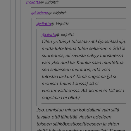
@cliotta
@ kirjoitti:
@Katjane
@ kirjoitti:
@cliotta
@ kirjoitti:
@cliotta
@ kirjoitti:
Olen yrittänyt tulostaa sähköpostilaskuja,
mutta tulosteena tulee sellainen n 200%
suurennos, eli sivusta näkyy tulosteessa
vain yksi nurkka. Kuinka saan muutettua
sen sellaiseen muotoon, että voin
tulostaa laskun? Tämä ongelma (yksi
monista Telian kanssa) alkoi
vuodenvaihteessa. Aikaisemmin tällaista
ongelmaa ei ollut:/
Joo, onnistuu minun kohdallani vain sillä
tavalla, että lähettää viestin edelleen
toiseen sähköpostiosoitteeseen ja sitten
sieltä tulostus onnistuu normaalisti. Kumma