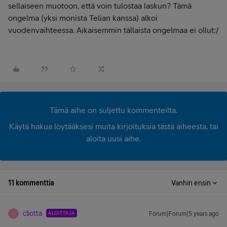
sellaiseen muotoon, että voin tulostaa laskun? Tämä
ongelma (yksi monista Telian kanssa) alkoi
vuodenvaihteessa. Aikaisemmin tällaista ongelmaa ei ollut:/
Tämä aihe on suljettu kommenteilta.
Käytä hakua löytääksesi muita kirjoituksia tästä aiheesta, tai
aloita uusi aihe.
11 kommenttia
Vanhin ensin
cliotta
ALOITTAJA
Forum|Forum|5 years ago
C