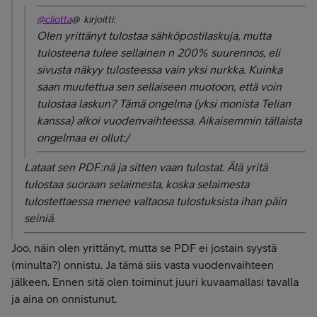
@cliotta
@ kirjoitti:
Olen yrittänyt tulostaa sähköpostilaskuja, mutta
tulosteena tulee sellainen n 200% suurennos, eli
sivusta näkyy tulosteessa vain yksi nurkka. Kuinka
saan muutettua sen sellaiseen muotoon, että voin
tulostaa laskun? Tämä ongelma (yksi monista Telian
kanssa) alkoi vuodenvaihteessa. Aikaisemmin tällaista
ongelmaa ei ollut:/
Lataat sen PDF:nä ja sitten vaan tulostat. Älä yritä
tulostaa suoraan selaimesta, koska selaimesta
tulostettaessa menee valtaosa tulostuksista ihan päin
seiniä.
Joo, näin olen yrittänyt, mutta se PDF ei jostain syystä
(minulta?) onnistu. Ja tämä siis vasta vuodenvaihteen
jälkeen. Ennen sitä olen toiminut juuri kuvaamallasi tavalla
ja aina on onnistunut.