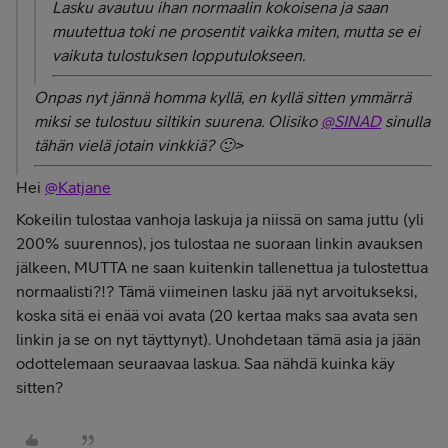
Lasku avautuu ihan normaalin kokoisena ja saan
muutettua toki ne prosentit vaikka miten, mutta se ei
vaikuta tulostuksen lopputulokseen.
Onpas nyt jännä homma kyllä, en kyllä sitten ymmärrä
miksi se tulostuu siltikin suurena. Olisiko
@SINAD
sinulla
tähän vielä jotain vinkkiä? 🙂>
Hei
@Katjane
Kokeilin tulostaa vanhoja laskuja ja niissä on sama juttu (yli
200% suurennos), jos tulostaa ne suoraan linkin avauksen
jälkeen, MUTTA ne saan kuitenkin tallenettua ja tulostettua
normaalisti?!? Tämä viimeinen lasku jää nyt arvoitukseksi,
koska sitä ei enää voi avata (20 kertaa maks saa avata sen
linkin ja se on nyt täyttynyt). Unohdetaan tämä asia ja jään
odottelemaan seuraavaa laskua. Saa nähdä kuinka käy
sitten?