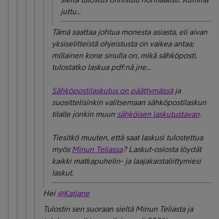
juttu...
Tämä saattaa johtua monesta asiasta, eli aivan
yksiselitteistä ohjeistusta on vaikea antaa;
millainen kone sinulla on, mikä sähköposti,
tulostatko laskua pdf:nä jne...
Sähköpostilaskutus on päättymässä
ja
suosittelisinkin
valitsemaan sähköpostilaskun
tilalle jonkin muun
sähköisen laskutustavan
.
Tiesitkö muuten, että saat laskusi tulostettua
myös
Minun Teliassa
? Laskut-osiosta
löydät
kaikki matkapuhelin- ja laajakaistaliittymiesi
laskut.
Hei
@Katjane
Tulostin sen suoraan sieltä Minun Teliasta ja