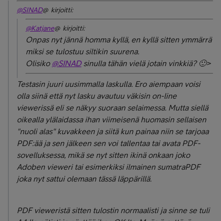
@SINAD
@ kirjoitti:
@Katjane
@ kirjoitti:
Onpas nyt jännä homma kyllä, en kyllä sitten ymmärrä
miksi se tulostuu siltikin suurena.
Olisiko
@SINAD
sinulla tähän vielä jotain vinkkiä? 🙂>
Testasin juuri uusimmalla laskulla. Ero aiempaan voisi
olla siinä että nyt lasku avautuu väkisin on-line
viewerissä eli se näkyy suoraan selaimessa. Mutta siellä
oikealla ylälaidassa ihan viimeisenä huomasin sellaisen
"nuoli alas" kuvakkeen ja siitä kun painaa niin se tarjoaa
PDF:ää ja sen jälkeen sen voi tallentaa tai avata PDF-
sovelluksessa, mikä se nyt sitten ikinä onkaan joko
Adoben vieweri tai esimerkiksi ilmainen sumatraPDF
joka nyt sattui olemaan tässä läppärillä.
PDF vieweristä sitten tulostin normaalisti ja sinne se tuli