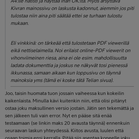
A4:lle nätisti ja näyttää ihan OK:lta. Myös ärsyttävä
Kivran mainossivu on laskusta kadonnut, aiemmin jos piti
tulostaa niin aina piti säätää ettei se turhaan tulostu
mukaan.
Eli vinkkinä: on tärkeää että tulostetaan PDF viewerillä
eikä nettiselaimella. Noi erilaist online-PDF viewerit on
vihonviimeinen riesa, aina ei ole esim. mahdollisuutta
ladata dokumenttia ja joskus ne näkyvät tosi pienessä
ikkunassa, samaan aikaan kun loppusivu on täynnä
mainoksia yms (tämä ei koske tätä Telian sivua).
Joo, taisin huomata tuon jossain vaiheessa kun kokeilin
kaikenlaista. Minulla kävi kuitenkin niin, että olisi pitänyt
ostaa joku maksullinen versio jostain. Jätin sen tekemättä ja
sen jälkeen tuli vain error. Nyt en pääse sitä enää
testaamaan (se linkin maks 20 avausta täynnä) ennenkuin
seuraavan laskun yhteydessä. Kiitos avusta, luulen että
osaan toimia ensi kerralla. Pitää siis asentaa koneelle joku