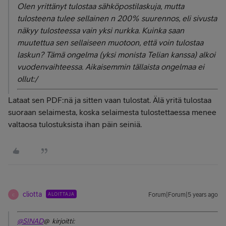
Olen yrittänyt tulostaa sähköpostilaskuja, mutta
tulosteena tulee sellainen n 200% suurennos, eli sivusta
näkyy tulosteessa vain yksi nurkka. Kuinka saan
muutettua sen sellaiseen muotoon, että voin tulostaa
laskun? Tämä ongelma (yksi monista Telian kanssa) alkoi
vuodenvaihteessa. Aikaisemmin tällaista ongelmaa ei
ollut:/
Lataat sen PDF:nä ja sitten vaan tulostat. Älä yritä tulostaa
suoraan selaimesta, koska selaimesta tulostettaessa menee
valtaosa tulostuksista ihan päin seiniä.
cliotta
ALOITTAJA
Forum|Forum|5 years ago
C
@SINAD
@ kirjoitti: