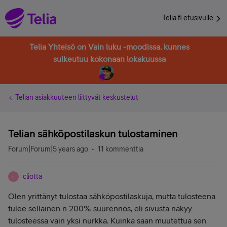
Telia.fi etusivulle
Telia Yhteisö on Vain luku -moodissa, kunnes
sulkeutuu kokonaan lokakuussa
Telian asiakkuuteen liittyvät keskustelut
Telian sähköpostilaskun tulostaminen
Forum|Forum|5 years ago
11 kommenttia
cliotta
C
Olen yrittänyt tulostaa sähköpostilaskuja, mutta tulosteena
tulee sellainen n 200% suurennos, eli sivusta näkyy
tulosteessa vain yksi nurkka. Kuinka saan muutettua sen