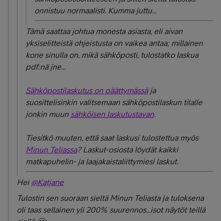
onnistuu normaalisti. Kumma juttu...
Tämä saattaa johtua monesta asiasta, eli aivan
yksiselitteistä ohjeistusta on vaikea antaa; millainen
kone sinulla on, mikä sähköposti, tulostatko laskua
pdf:nä jne...
Sähköpostilaskutus on päättymässä
ja
suosittelisinkin
valitsemaan sähköpostilaskun tilalle
jonkin muun
sähköisen laskutustavan
.
Tiesitkö muuten, että saat laskusi tulostettua myös
Minun Teliassa
? Laskut-osiosta
löydät kaikki
matkapuhelin- ja laajakaistaliittymiesi laskut.
Hei
@Katjane
Tulostin sen suoraan sieltä Minun Teliasta ja tuloksena
oli taas sellainen yli 200% suurennos...isot näytöt teillä