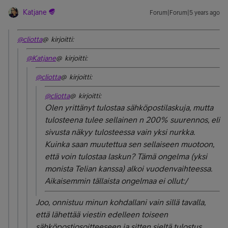
Katjane
Forum|Forum|5 years ago
@cliotta
@ kirjoitti:
@Katjane
@ kirjoitti:
@cliotta
@ kirjoitti:
@cliotta
@ kirjoitti:
Olen yrittänyt tulostaa sähköpostilaskuja, mutta
tulosteena tulee sellainen n 200% suurennos, eli
sivusta näkyy tulosteessa vain yksi nurkka.
Kuinka saan muutettua sen sellaiseen muotoon,
että voin tulostaa laskun? Tämä ongelma (yksi
monista Telian kanssa) alkoi vuodenvaihteessa.
Aikaisemmin tällaista ongelmaa ei ollut:/
Joo, onnistuu minun kohdallani vain sillä tavalla,
että lähettää viestin edelleen toiseen
sähköpostiosoitteeseen ja sitten sieltä tulostus