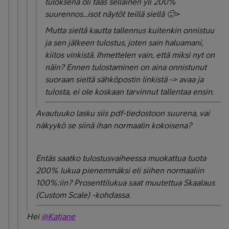
tuloksena oli taas sellainen yli 200%
suurennos...isot näytöt teillä siellä 🙂>
Mutta sieltä kautta tallennus kuitenkin onnistuu
ja sen jälkeen tulostus, joten sain haluamani,
kiitos vinkistä. Ihmettelen vain, että miksi nyt on
näin? Ennen tulostaminen on aina onnistunut
suoraan sieltä sähköpostin linkistä -> avaa ja
tulosta, ei ole koskaan tarvinnut tallentaa ensin.
Avautuuko lasku siis pdf-tiedostoon suurena, vai
näkyykö se siinä ihan normaalin kokoisena?
Entäs saatko tulostusvaiheessa muokattua tuota
200% lukua pienemmäksi eli siihen normaaliin
100%:iin? Prosenttilukua saat muutettua Skaalaus
(Custom Scale) -kohdassa.
Hei
@Katjane