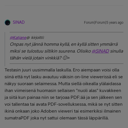
SINAD
Forum|Forum|5 years ago
@Katjane
@ kirjoitti:
Onpas nyt jännä homma kyllä, en kyllä sitten ymmärrä
miksi se tulostuu siltikin suurena. Olisiko
@SINAD
sinulla
tähän vielä jotain vinkkiä? 🙂>
Testasin juuri uusimmalla laskulla. Ero aiempaan voisi olla
siinä että nyt lasku avautuu väkisin on-line viewerissä eli se
näkyy suoraan selaimessa. Mutta siellä oikealla ylälaidassa
ihan viimeisenä huomasin sellaisen "nuoli alas" kuvakkeen
ja siitä kun painaa niin se tarjoaa PDF:ää ja sen jälkeen sen
voi tallentaa tai avata PDF-sovelluksessa, mikä se nyt sitten
ikinä onkaan joko Adoben vieweri tai esimerkiksi ilmainen
sumatraPDF joka nyt sattui olemaan tässä läppärillä.