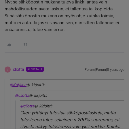
Nyt se sähköpostin mukana tuleva linkki antaa vain
mahdollisuuden avata laskun, ei tallentaa tai kopioida.
Siinä sähköpostin mukana on myös ohje kuinka toimia,
mutta ei auta. Ja jos siis avaan sen, niin sitten tallennus ei
enää onnistu, tulee vain error.
cliotta
ALOITTAJA
Forum|Forum|5 years ago
C
@Katjane
@ kirjoitti:
@cliotta
@ kirjoitti:
@cliotta
@ kirjoitti:
Olen yrittänyt tulostaa sähköpostilaskuja, mutta
tulosteena tulee sellainen n 200% suurennos, eli
sivusta näkyy tulosteessa vain yksi nurkka. Kuinka