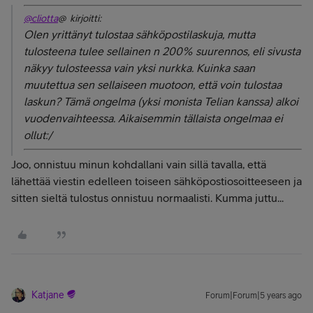
@cliotta
@ kirjoitti:
Olen yrittänyt tulostaa sähköpostilaskuja, mutta
tulosteena tulee sellainen n 200% suurennos, eli sivusta
näkyy tulosteessa vain yksi nurkka. Kuinka saan
muutettua sen sellaiseen muotoon, että voin tulostaa
laskun? Tämä ongelma (yksi monista Telian kanssa) alkoi
vuodenvaihteessa. Aikaisemmin tällaista ongelmaa ei
ollut:/
Joo, onnistuu minun kohdallani vain sillä tavalla, että
lähettää viestin edelleen toiseen sähköpostiosoitteeseen ja
sitten sieltä tulostus onnistuu normaalisti. Kumma juttu...
Katjane
Forum|Forum|5 years ago