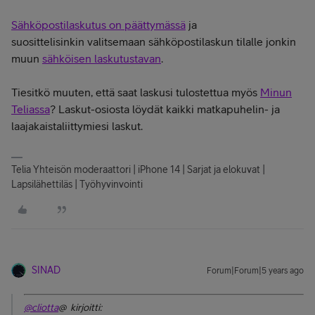
Sähköpostilaskutus on päättymässä
ja
suosittelisinkin
valitsemaan sähköpostilaskun tilalle jonkin
muun
sähköisen laskutustavan
.
Tiesitkö muuten, että saat laskusi tulostettua myös
Minun
Teliassa
? Laskut-osiosta
löydät kaikki matkapuhelin- ja
laajakaistaliittymiesi laskut.
Telia Yhteisön moderaattori | iPhone 14 | Sarjat ja elokuvat |
Lapsilähettiläs | Työhyvinvointi
SINAD
Forum|Forum|5 years ago
@cliotta
@ kirjoitti: