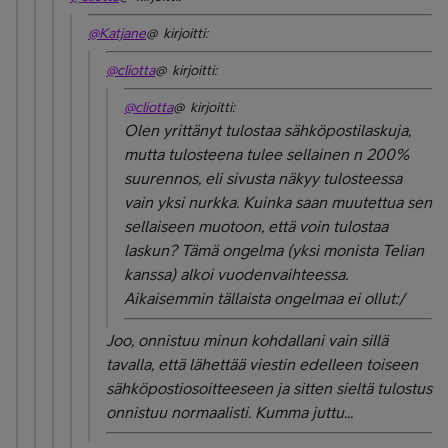
@Katjane
@ kirjoitti:
@cliotta
@ kirjoitti:
@cliotta
@ kirjoitti:
Olen yrittänyt tulostaa sähköpostilaskuja,
mutta tulosteena tulee sellainen n 200%
suurennos, eli sivusta näkyy tulosteessa
vain yksi nurkka. Kuinka saan muutettua sen
sellaiseen muotoon, että voin tulostaa
laskun? Tämä ongelma (yksi monista Telian
kanssa) alkoi vuodenvaihteessa.
Aikaisemmin tällaista ongelmaa ei ollut:/
Joo, onnistuu minun kohdallani vain sillä
tavalla, että lähettää viestin edelleen toiseen
sähköpostiosoitteeseen ja sitten sieltä tulostus
onnistuu normaalisti. Kumma juttu...