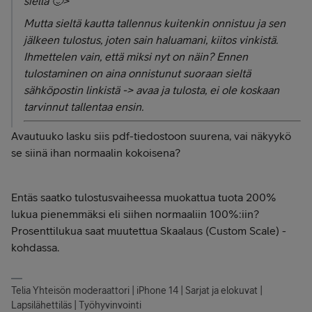
siellä 🙂>
Mutta sieltä kautta tallennus kuitenkin onnistuu ja sen
jälkeen tulostus, joten sain haluamani, kiitos vinkistä.
Ihmettelen vain, että miksi nyt on näin? Ennen
tulostaminen on aina onnistunut suoraan sieltä
sähköpostin linkistä -> avaa ja tulosta, ei ole koskaan
tarvinnut tallentaa ensin.
Avautuuko lasku siis pdf-tiedostoon suurena, vai näkyykö
se siinä ihan normaalin kokoisena?
Entäs saatko tulostusvaiheessa muokattua tuota 200%
lukua pienemmäksi eli siihen normaaliin 100%:iin?
Prosenttilukua saat muutettua Skaalaus (Custom Scale) -
kohdassa.
Telia Yhteisön moderaattori | iPhone 14 | Sarjat ja elokuvat |
Lapsilähettiläs | Työhyvinvointi