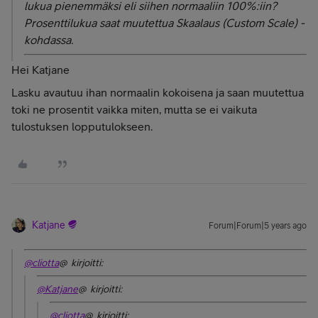
lukua pienemmäksi eli siihen normaaliin 100%:iin?
Prosenttilukua saat muutettua Skaalaus (Custom Scale) -
kohdassa.
Hei Katjane
Lasku avautuu ihan normaalin kokoisena ja saan muutettua
toki ne prosentit vaikka miten, mutta se ei vaikuta
tulostuksen lopputulokseen.
Katjane
Forum|Forum|5 years ago
@cliotta
@ kirjoitti:
@Katjane
@ kirjoitti:
@cliotta
@ kirjoitti: