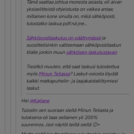
Tämä saattaa johtua monesta asiasta, eli aivan
yksiselitteistä ohjeistusta on vaikea antaa;
millainen kone sinulla on, mikä sähköposti,
tulostatko laskua pdf:nä jne...
Sähköpostilaskutus on päättymässä
ja
suosittelisinkin
valitsemaan sähköpostilaskun
tilalle jonkin muun
sähköisen laskutustavan
.
Tiesitkö muuten, että saat laskusi tulostettua
myös
Minun Teliassa
? Laskut-osiosta
löydät
kaikki matkapuhelin- ja laajakaistaliittymiesi
laskut.
Hei
@Katjane
Tulostin sen suoraan sieltä Minun Teliasta ja
tuloksena oli taas sellainen yli 200%
suurennos...isot näytöt teillä siellä 🙂>