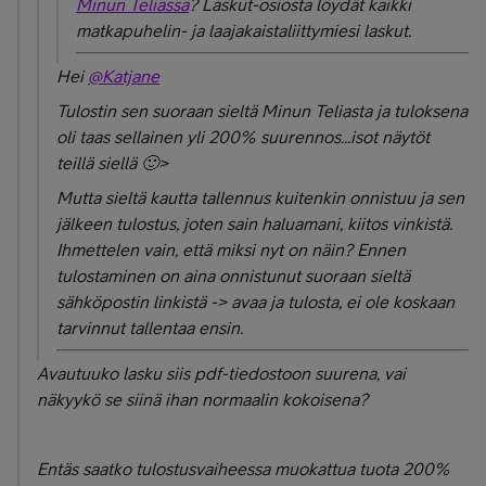
Minun Teliassa
? Laskut-osiosta
löydät kaikki
matkapuhelin- ja laajakaistaliittymiesi laskut.
Hei
@Katjane
Tulostin sen suoraan sieltä Minun Teliasta ja tuloksena
oli taas sellainen yli 200% suurennos...isot näytöt
teillä siellä 🙂>
Mutta sieltä kautta tallennus kuitenkin onnistuu ja sen
jälkeen tulostus, joten sain haluamani, kiitos vinkistä.
Ihmettelen vain, että miksi nyt on näin? Ennen
tulostaminen on aina onnistunut suoraan sieltä
sähköpostin linkistä -> avaa ja tulosta, ei ole koskaan
tarvinnut tallentaa ensin.
Avautuuko lasku siis pdf-tiedostoon suurena, vai
näkyykö se siinä ihan normaalin kokoisena?
Entäs saatko tulostusvaiheessa muokattua tuota 200%