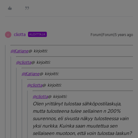
cliotta
ALOITTAJA
Forum|Forum|5 years ago
C
@Katjane
@ kirjoitti:
@cliotta
@ kirjoitti:
@Katjane
@ kirjoitti:
@cliotta
@ kirjoitti:
@cliotta
@ kirjoitti:
Olen yrittänyt tulostaa sähköpostilaskuja,
mutta tulosteena tulee sellainen n 200%
suurennos, eli sivusta näkyy tulosteessa vain
yksi nurkka. Kuinka saan muutettua sen
sellaiseen muotoon, että voin tulostaa laskun?