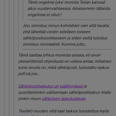
Tämä ongelma (yksi monista Telian kanssa)
alkoi vuodenvaihteessa. Aikaisemmin tällaista
ongelmaa ei ollut:/
Joo, onnistuu minun kohdallani vain sillä tavalla,
että lähettää viestin edelleen toiseen
sähköpostiosoitteeseen ja sitten sieltä tulostus
onnistuu normaalisti. Kumma juttu...
Tämä saattaa johtua monesta asiasta, eli aivan
yksiselitteistä ohjeistusta on vaikea antaa; millainen
kone sinulla on, mikä sähköposti, tulostatko laskua
pdf:nä jne...
Sähköpostilaskutus on päättymässä
ja
suosittelisinkin
valitsemaan sähköpostilaskun tilalle
jonkin muun
sähköisen laskutustavan
.
Tiesitkö muuten, että saat laskusi tulostettua myös