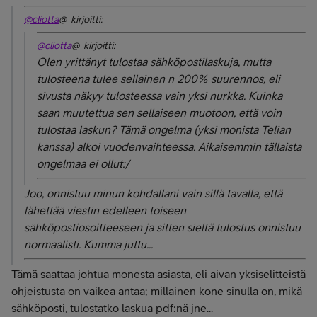
@cliotta
@ kirjoitti:
@cliotta
@ kirjoitti:
Olen yrittänyt tulostaa sähköpostilaskuja, mutta
tulosteena tulee sellainen n 200% suurennos, eli
sivusta näkyy tulosteessa vain yksi nurkka. Kuinka
saan muutettua sen sellaiseen muotoon, että voin
tulostaa laskun? Tämä ongelma (yksi monista Telian
kanssa) alkoi vuodenvaihteessa. Aikaisemmin tällaista
ongelmaa ei ollut:/
Joo, onnistuu minun kohdallani vain sillä tavalla, että
lähettää viestin edelleen toiseen
sähköpostiosoitteeseen ja sitten sieltä tulostus onnistuu
normaalisti. Kumma juttu...
Tämä saattaa johtua monesta asiasta, eli aivan yksiselitteistä
ohjeistusta on vaikea antaa; millainen kone sinulla on, mikä
sähköposti, tulostatko laskua pdf:nä jne...