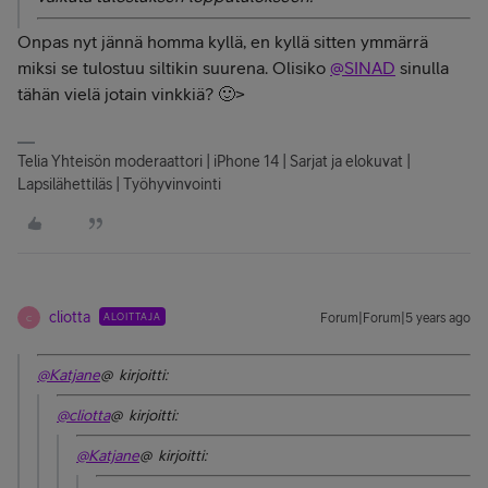
Onpas nyt jännä homma kyllä, en kyllä sitten ymmärrä
miksi se tulostuu siltikin suurena. Olisiko
@SINAD
sinulla
tähän vielä jotain vinkkiä? 🙂>
Telia Yhteisön moderaattori | iPhone 14 | Sarjat ja elokuvat |
Lapsilähettiläs | Työhyvinvointi
cliotta
ALOITTAJA
Forum|Forum|5 years ago
C
@Katjane
@ kirjoitti:
@cliotta
@ kirjoitti:
@Katjane
@ kirjoitti: