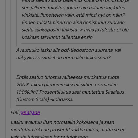
Mutta sieltä kautta tallennus kuitenkin onnistuu ja
sen jälkeen tulostus, joten sain haluamani, kiitos
vinkistä. Ihmettelen vain, että miksi nyt on näin?
Ennen tulostaminen on aina onnistunut suoraan
sieltä sähköpostin linkistä -> avaa ja tulosta, ei ole
koskaan tarvinnut tallentaa ensin.
Avautuuko lasku siis pdf-tiedostoon suurena, vai
näkyykö se siinä ihan normaalin kokoisena?
Entäs saatko tulostusvaiheessa muokattua tuota
200% lukua pienemmäksi eli siihen normaaliin
100%:iin? Prosenttilukua saat muutettua Skaalaus
(Custom Scale) -kohdassa.
Hei
@Katjane
Lasku avautuu ihan normaalin kokoisena ja saan
muutettua toki ne prosentit vaikka miten, mutta se ei
vaikuta tulostuksen lopputulokseen.