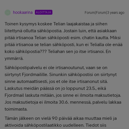
hookaarina
ALOITTAJA
Forum|Forum|3 years ago
H
Toinen kysymys koskee Telian laajakaistaa ja siihen
liitettynä ollutta sähköpostia. Jostain luin, että asiakkaan
pitää irtisanoa Telian sähköposti esim. chatin kautta. Miksi
pitää irtisanoa se telian sähköposti, kun ei Telialla ole enää
koko sähköpostia??? Teliahan sen jo itse irtisanoi. En
ymmärrä.
Sähköpostipalvelu ei ole irtisanoutunut, vaan se on
siirtynyt Fjordmailille. Sinunkin sähköpostisi on siirtynyt
sinne automaattisesti, jos et ole itse irtisanonut sitä.
Laskutus meidän päässä on jo loppunut 23.5., eikä
Fjordmail laskuta mitään, jos sinne ei ilmoita maksutietoja.
Jos maksutietoja ei ilmoita 30.6. mennessä, palvelu lakkaa
toimimasta.
Tämän jälkeen on vielä 90 päivää aikaa muuttaa mieli ja
aktivoida sähköpostilaatikko uudelleen. Tiedot siis