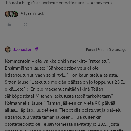
"It’s not a bug; it’s an undocumented feature." – Anonymous
5 tykkää tästä
JoonasLam
Forum|Forum|3 years ago
Kommentoin vielä, vaikka onkin merkitty “ratkaistu”.
Ensimmäinen lause: “Sähköpostipalvelu ei ole
irtisanoutunut, vaan se siirtyi... “ on kaunistelua asiasta.
Sitten lause “Laskutus meidän päässä on jo loppunut 23.5.,
eikä….etc.” : En ole maksanut mitään ikinä Telian
sähköpostista! Mitähän laskutusta tässä tarkoitetaan?
Kolmanneksi lause “ Tämän jälkeen on vielä 90 päivää
aikaa… läp läp.. uudelleen. Tiedot siis poistuvat ja palvelu
irtisanoutuu vasta tämän jälkeen...” Ja kuitenkin
osoitetiedosto oli Telian toimesta hävitetty jo 23.5., josta