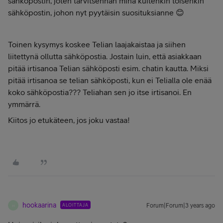
sähköpostin, joten tarvitsenhan minä kuitenkin toisenkin
sähköpostin, johon nyt pyytäisin suosituksianne 😊
Toinen kysymys koskee Telian laajakaistaa ja siihen
liitettynä ollutta sähköpostia. Jostain luin, että asiakkaan
pitää irtisanoa Telian sähköposti esim. chatin kautta. Miksi
pitää irtisanoa se telian sähköposti, kun ei Telialla ole enää
koko sähköpostia??? Teliahan sen jo itse irtisanoi. En
ymmärrä.
Kiitos jo etukäteen, jos joku vastaa!
hookaarina
ALOITTAJA
Forum|Forum|3 years ago
H