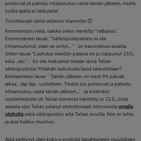
poistuvat ja palvelu irtisanoutuu vasta tämän jälkeen, mutta
tuolta ajalta ei laskuteta!
Toivottavasti tämä selvensi tilannetta 😊
Kommentoin vielä, vaikka onkin merkitty “ratkaistu”.
Ensimmäinen lause: “Sähköpostipalvelu ei ole
irtisanoutunut, vaan se siirtyi... “ on kaunistelua asiasta.
Sitten lause “Laskutus meidän päässä on jo loppunut 23.5.,
eikä….etc.” : En ole maksanut mitään ikinä Telian
sähköpostista! Mitähän laskutusta tässä tarkoitetaan?
Kolmanneksi lause “ Tämän jälkeen on vielä 90 päivää
aikaa… läp läp.. uudelleen. Tiedot siis poistuvat ja palvelu
irtisanoutuu vasta tämän jälkeen...” Ja kuitenkin
osoitetiedosto oli Telian toimesta hävitetty jo 23.5., josta
asiasta olisi Telian pitänyt ehdottomasti informoida
omalla
otsikolla
sekä sähköpostiin että Telian sivuilla. Niin ei tehty
ja asia hukkui muuhun.
Aika pettynyt olen koko s-postista tapahtuneen muutoksen