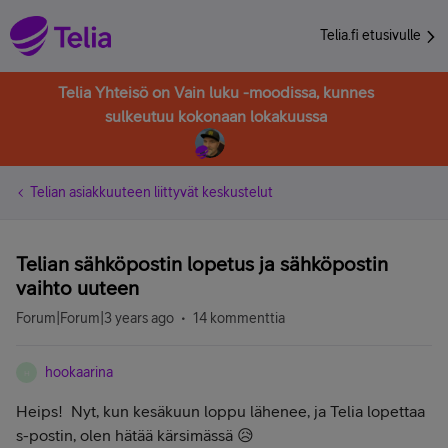
Telia.fi etusivulle
Telia Yhteisö on Vain luku -moodissa, kunnes
sulkeutuu kokonaan lokakuussa
Telian asiakkuuteen liittyvät keskustelut
Telian sähköpostin lopetus ja sähköpostin
vaihto uuteen
Forum|Forum|3 years ago
14 kommenttia
hookaarina
H
Heips! Nyt, kun kesäkuun loppu lähenee, ja Telia lopettaa
s-postin, olen hätää kärsimässä 😥