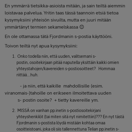
En ymmärrä tietsikka-asioista mitään, ja sain teiltä aiemmin
loistavaa palvelua. Yritin taas tässä taannoin etsiä tietoa
kysymyksiini yhteisön sivuilta, mutta en juuri mitään
ymmärtänyt termien sekamelskassa 😊
En ole ottamassa tätä Fjordmanin s-postia käyttööni.
Toivon teiltä nyt apua kysymyksiini:
Onko todella niin, että uuden, valitsemani s-
postin, osoitekirjaan pitää naputella yksittäin kaikki omien
yhteystahojen/kavereiden s-postiosoitteet? Hommaa
riittää….huh.
- ja niin, että kaikille mahdollisille (esim.
viranomais-)tahoille on erikseen ilmoitettava uuden
s- postin osoite? + tietty kavereille ym.
MISSÄ on vanhan pp.inetin s-postiosoitekirjani
yhteyshenkilöt (tai miten sitä nyt nimitettiin)??? En nyt tästä
Fjordmanin s-postista löydä mistään kohtaa omaa
osoitteistoani, joka oli siis tallennettuna Telian pp.inetin s-