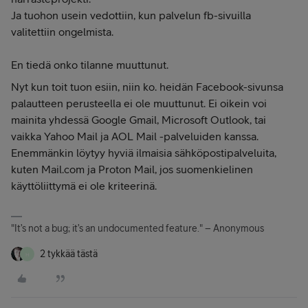
Ja tuohon usein vedottiin, kun palvelun fb-sivuilla
valitettiin ongelmista.
En tiedä onko tilanne muuttunut.
Nyt kun toit tuon esiin, niin ko. heidän Facebook-sivunsa
palautteen perusteella ei ole muuttunut. Ei oikein voi
mainita yhdessä Google Gmail, Microsoft Outlook, tai
vaikka Yahoo Mail ja AOL Mail -palveluiden kanssa.
Enemmänkin löytyy hyviä ilmaisia sähköpostipalveluita,
kuten Mail.com ja Proton Mail, jos suomenkielinen
käyttöliittymä ei ole kriteerinä.
"It’s not a bug; it’s an undocumented feature." – Anonymous
2 tykkää tästä
H