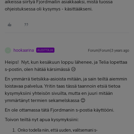
aikeissa siirtyä Fjordmailin asiakkaaksi, mistä tuossa
ohjeistuksessa oli kysymys - käsittääkseni.
hookaarina
ALOITTAJA
Forum|Forum|3 years ago
H
Heips! Nyt, kun kesäkuun loppu lähenee, ja Telia lopettaa
s-postin, olen hätää kärsimässä 😥
En ymmärrä tietsikka-asioista mitään, ja sain teiltä aiemmin
loistavaa palvelua. Yritin taas tässä taannoin etsiä tietoa
kysymyksiini yhteisön sivuilta, mutta en juuri mitään
ymmärtänyt termien sekamelskassa 😊
En ole ottamassa tätä Fjordmanin s-postia käyttööni.
Toivon teiltä nyt apua kysymyksiini:
Onko todella niin, että uuden, valitsemani s-