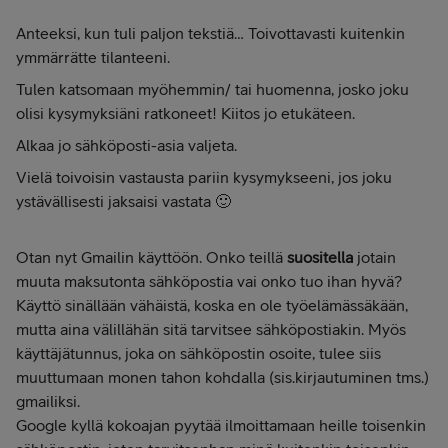
Anteeksi, kun tuli paljon tekstiä… Toivottavasti kuitenkin
ymmärrätte tilanteeni.
Tulen katsomaan myöhemmin/ tai huomenna, josko joku
olisi kysymyksiäni ratkoneet! Kiitos jo etukäteen.
Alkaa jo sähköposti-asia valjeta.
Vielä toivoisin vastausta pariin kysymykseeni, jos joku
ystävällisesti jaksaisi vastata 🙂
Otan nyt Gmailin käyttöön. Onko teillä
suositella
jotain
muuta maksutonta sähköpostia vai onko tuo ihan hyvä?
Käyttö sinällään vähäistä, koska en ole työelämässäkään,
mutta aina välillähän sitä tarvitsee sähköpostiakin. Myös
käyttäjätunnus, joka on sähköpostin osoite, tulee siis
muuttumaan monen tahon kohdalla (sis.kirjautuminen tms.)
gmailiksi.
Google kyllä kokoajan pyytää ilmoittamaan heille toisenkin