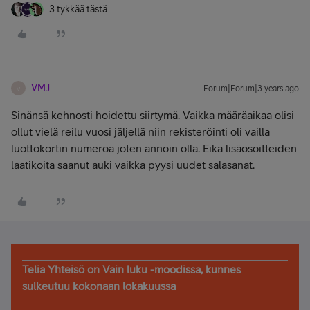
3 tykkää tästä
VMJ
Forum|Forum|3 years ago
V
Sinänsä kehnosti hoidettu siirtymä. Vaikka määräaikaa olisi
ollut vielä reilu vuosi jäljellä niin rekisteröinti oli vailla
luottokortin numeroa joten annoin olla. Eikä lisäosoitteiden
laatikoita saanut auki vaikka pyysi uudet salasanat.
Telia Yhteisö on Vain luku -moodissa, kunnes
sulkeutuu kokonaan lokakuussa