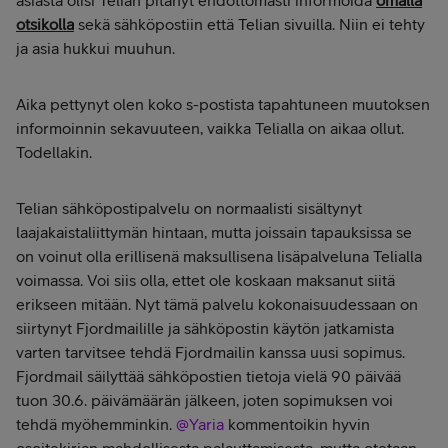
asiasta olisi Telian pitänyt ehdottomasti informoida
omalla
otsikolla
sekä sähköpostiin että Telian sivuilla. Niin ei tehty
ja asia hukkui muuhun.
Aika pettynyt olen koko s-postista tapahtuneen muutoksen
informoinnin sekavuuteen, vaikka Telialla on aikaa ollut.
Todellakin.
Telian sähköpostipalvelu on normaalisti sisältynyt
laajakaistaliittymän hintaan, mutta joissain tapauksissa se
on voinut olla erillisenä maksullisena lisäpalveluna Telialla
voimassa. Voi siis olla, ettet ole koskaan maksanut siitä
erikseen mitään. Nyt tämä palvelu kokonaisuudessaan on
siirtynyt Fjordmailille ja sähköpostin käytön jatkamista
varten tarvitsee tehdä Fjordmailin kanssa uusi sopimus.
Fjordmail säilyttää sähköpostien tietoja vielä 90 päivää
tuon 30.6. päivämäärän jälkeen, joten sopimuksen voi
tehdä myöhemminkin.
@Yaria
kommentoikin hyvin