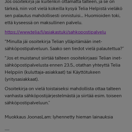
Jos osoitekirja jäi kuitenkin ottamatta talteen, ja se on
tärkeä, niin voit vielä kokeilla kysyä Telia Helpistä vieläkö
sen palautus mahdollisesti onnistuisi… Huomioiden toki,
että kyseessä on maksullinen palvelu.
https://www.telia.fi/asiakastuki/sahkopostipalvelu
“Minulla jäi osoitekirja Telian ylläpitämään inet-
sähköpostipalveluun. Saako sen tiedot vielä palautettua?”
“Jos et muistanut siirtää talteen osoitekirjaasi Telian inet-
sähköpostipalvelusta ennen 23.5., otathan yhteyttä Telia
Helppiin (kuluttaja-asiakkaat) tai Käyttötukeen
(yritysasiakkaat).
Osoitekirja on vielä toistaiseksi mahdollista ottaa talteen
vanhasta sähköpostijärjestelmästä ja siirtää esim. toiseen
sähköpostipalveluun.”
Muokkaus JoonasLam: lyhennetty hieman lainauksia