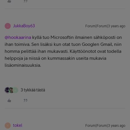
JukkaBoy63
Forum|Forum|3 years ago
J
@hookaarina
kyllä tuo Microsoftin ilmainen sähköposti on
ihan toimiva. Sen lisäksi kun otat tuon Googlen Gmail, niin
homma pelittää ihan mukavasti. Käyttöönotot ovat todella
helppoja ja niissä on kummassakin useita mukavia
lisäominaisuuksia.
3 tykkää tästä
H
tokel
Forum|Forum|3 years ago
T