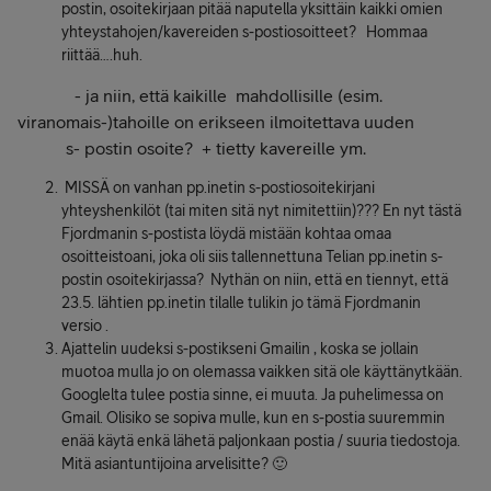
postin, osoitekirjaan pitää naputella yksittäin kaikki omien
yhteystahojen/kavereiden s-postiosoitteet? Hommaa
riittää….huh.
- ja niin, että kaikille mahdollisille (esim.
viranomais-)tahoille on erikseen ilmoitettava uuden
s- postin osoite? + tietty kavereille ym.
MISSÄ on vanhan pp.inetin s-postiosoitekirjani
yhteyshenkilöt (tai miten sitä nyt nimitettiin)??? En nyt tästä
Fjordmanin s-postista löydä mistään kohtaa omaa
osoitteistoani, joka oli siis tallennettuna Telian pp.inetin s-
postin osoitekirjassa? Nythän on niin, että en tiennyt, että
23.5. lähtien pp.inetin tilalle tulikin jo tämä Fjordmanin
versio .
Ajattelin uudeksi s-postikseni Gmailin , koska se jollain
muotoa mulla jo on olemassa vaikken sitä ole käyttänytkään.
Googlelta tulee postia sinne, ei muuta. Ja puhelimessa on
Gmail. Olisiko se sopiva mulle, kun en s-postia suuremmin
enää käytä enkä lähetä paljonkaan postia / suuria tiedostoja.
Mitä asiantuntijoina arvelisitte? 🙂