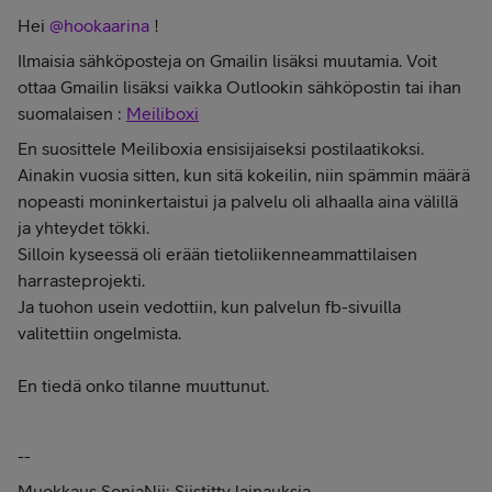
Hei
@hookaarina
!
Ilmaisia sähköposteja on Gmailin lisäksi muutamia. Voit
ottaa Gmailin lisäksi vaikka Outlookin sähköpostin tai ihan
suomalaisen :
Meiliboxi
En suosittele Meiliboxia ensisijaiseksi postilaatikoksi.
Ainakin vuosia sitten, kun sitä kokeilin, niin spämmin määrä
nopeasti moninkertaistui ja palvelu oli alhaalla aina välillä
ja yhteydet tökki.
Silloin kyseessä oli erään tietoliikenneammattilaisen
harrasteprojekti.
Ja tuohon usein vedottiin, kun palvelun fb-sivuilla
valitettiin ongelmista.
En tiedä onko tilanne muuttunut.
--
Muokkaus SonjaNii: Siistitty lainauksia