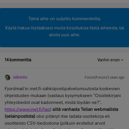
Tämä aihe on suljettu kommenteilta.
Käytä hakua löytääksesi muita kirjoituksia tästä aiheesta, tai
aloita uusi aihe.
14 kommenttia
Vanhin ensin
siilineito
Forum|Forum|3 years ago
Fjordmail’in inet.fi-sähköpostipalvelumuutosta koskevien
ohjeistusten mukaan (vastaus kysymykseen “Osoitekirjani
yhteystiedot ovat kadonneet, mistä löydän ne?”,
https://www.inet.fi/faq
)
siitä vanhasta Telian webmailista
(selainpostista)
olisi pitänyt itse ladata osoitekirja eli
osoitteisto CSV-tiedostona (pilkuin erotellut arvot