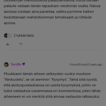
osoitekirjan mahdollisesta palauttamisesta, mutta otetaan
palaute vastaan tämän tapauksen viestinnän osalta. Näissä
asioissa voidaan aina parantaa, vaikka pyrimme kaiken
tiedottamaan mahdollisimman tehokkaasti ja riittävän
ajoissa.
2 tykkää tästä
H
TeroRe
Forum|Forum|3 years ago
Muokkasin tämän aiheen selkeyden vuoksi muotoon
“Keskustelu”, se oli aiemmin “Kysymys”. Tämä siitä syystä,
että aloituspostauksessa on useita kysymyksiä, joihin on
tullut vastauksia useammassa eri kommentissa, joten tähän
aiheeseen ei voi merkitä yhtä ainoaa vastausta ratkaisuksi.