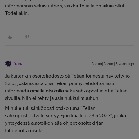
informoinnin sekavuuteen, vaikka Telialla on aikaa ollut.
Todellakin.
Yaria
Forum|Forum|3 years ago
Ja kuitenkin osoitetiedosto oli Telian toimesta hävitetty jo
23.5., josta asiasta olisi Telian pitänyt ehdottomasti
informoida
omalla otsikolla
sekä sähköpostiin että Telian
sivuilla. Niin ei tehty ja asia hukkui muuhun.
Minulle tuli sähköposti otsikoituna “Telian
sähköpostipalvelu siirtyy Fjordmailille 23.5.2023”, jonka
yhteydessä alaotsikon alla ohjeet osoitekirjan
talteenottamiseksi.