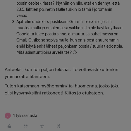
postin osoitekirjassa? Nythän on niin, että en tiennyt, että
23.5. lähtien pp.inetin tilalle tulikin jo tämä Fjordmanin
versio .
Ajattelin uudeksi s-postikseni Gmailin , koska se jollain
muotoa mulla jo on olemassa vaikken sitä ole käyttänytkään.
Googlelta tulee postia sinne, ei muuta. Ja puhelimessa on
Gmail. Olisiko se sopiva mulle, kun en s-postia suuremmin
enää käytä enkä lähetä paljonkaan postia / suuria tiedostoja.
Mitä asiantuntijoina arvelisitte? 🙂
Anteeksi, kun tuli paljon tekstiä… Toivottavasti kuitenkin
ymmärrätte tilanteeni.
Tulen katsomaan myöhemmin/ tai huomenna, josko joku
olisi kysymyksiäni ratkoneet! Kiitos jo etukäteen.
1 tykkää tästä
J