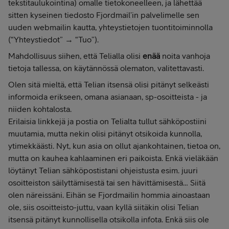
tekstitaulukointina) omalle tietokoneelleen, ja lähettää
sitten kyseinen tiedosto Fjordmail’in palvelimelle sen
uuden webmailin kautta, yhteystietojen tuontitoiminnolla
(“Yhteystiedot” → “Tuo”).
Mahdollisuus siihen, että Telialla olisi
enää
noita vanhoja
tietoja tallessa, on käytännössä olematon, valitettavasti.
Olen sitä mieltä, että Telian itsensä olisi pitänyt selkeästi
informoida erikseen, omana asianaan, sp-osoitteista - ja
niiden kohtalosta.
Erilaisia linkkejä ja postia on Telialta tullut sähköpostiini
muutamia, mutta nekin olisi pitänyt otsikoida kunnolla,
ytimekkäästi. Nyt, kun asia on ollut ajankohtainen, tietoa on,
mutta on kauhea kahlaaminen eri paikoista. Enkä vieläkään
löytänyt Telian sähköpostistani ohjeistusta esim. juuri
osoitteiston säilyttämisestä tai sen hävittämisestä… Siitä
olen näreissäni. Eihän se Fjordmailin hommia ainoastaan
ole, siis osoitteisto-juttu, vaan kyllä siitäkin olisi Telian
itsensä pitänyt kunnollisella otsikolla infota. Enkä siis ole