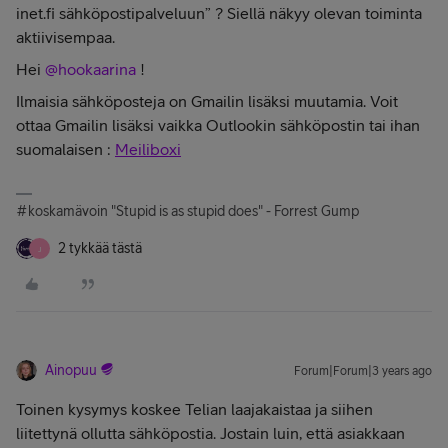
inet.fi sähköpostipalveluun” ? Siellä näkyy olevan toiminta
aktiivisempaa.
Hei
@hookaarina
!
Ilmaisia sähköposteja on Gmailin lisäksi muutamia. Voit
ottaa Gmailin lisäksi vaikka Outlookin sähköpostin tai ihan
suomalaisen :
Meiliboxi
#koskamävoin "Stupid is as stupid does" - Forrest Gump
2 tykkää tästä
J
Ainopuu
Forum|Forum|3 years ago
Toinen kysymys koskee Telian laajakaistaa ja siihen
liitettynä ollutta sähköpostia. Jostain luin, että asiakkaan