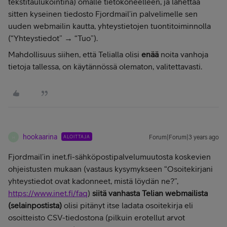
tekstitaulukointina) omalle tietokoneelleen, ja lähettää
sitten kyseinen tiedosto Fjordmail’in palvelimelle sen
uuden webmailin kautta, yhteystietojen tuontitoiminnolla
(“Yhteystiedot” → “Tuo”).
Mahdollisuus siihen, että Telialla olisi
enää
noita vanhoja
tietoja tallessa, on käytännössä olematon, valitettavasti.
hookaarina
ALOITTAJA
Forum|Forum|3 years ago
H
Fjordmail’in inet.fi-sähköpostipalvelumuutosta koskevien
ohjeistusten mukaan (vastaus kysymykseen “Osoitekirjani
yhteystiedot ovat kadonneet, mistä löydän ne?”,
https://www.inet.fi/faq
)
siitä vanhasta Telian webmailista
(selainpostista)
olisi pitänyt itse ladata osoitekirja eli
osoitteisto CSV-tiedostona (pilkuin erotellut arvot