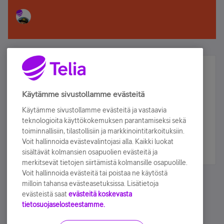
Älä jää paitsi – osallistu ja voita!
Tilaa Telian uutiskirje ja olet mukana arvonnassa.
Käytämme sivustollamme evästeitä
Samalla saat parhaat asiakasedut suoraan
Käytämme sivustollamme evästeitä ja vastaavia
sähköpostiisi.
teknologioita käyttökokemuksen parantamiseksi sekä
toiminnallisiin, tilastollisiin ja markkinointitarkoituksiin.
Voit hallinnoida evästevalintojasi alla. Kaikki luokat
Tilaa nyt
sisältävät kolmansien osapuolien evästeitä ja
merkitsevät tietojen siirtämistä kolmansille osapuolille.
Voit hallinnoida evästeitä tai poistaa ne käytöstä
milloin tahansa evästeasetuksissa. Lisätietoja
evästeistä saat
evästeitä koskevasta
tietosuojaselosteestamme.