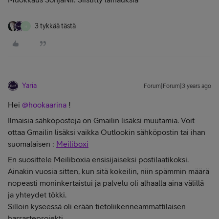
3 tykkää tästä
H
Yaria
Forum|Forum|3 years ago
Hei
@hookaarina
!
Ilmaisia sähköposteja on Gmailin lisäksi muutamia. Voit
ottaa Gmailin lisäksi vaikka Outlookin sähköpostin tai ihan
suomalaisen :
Meiliboxi
En suosittele Meiliboxia ensisijaiseksi postilaatikoksi.
Ainakin vuosia sitten, kun sitä kokeilin, niin spämmin määrä
nopeasti moninkertaistui ja palvelu oli alhaalla aina välillä
ja yhteydet tökki.
Silloin kyseessä oli erään tietoliikenneammattilaisen
harrasteprojekti.