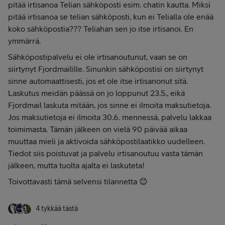
pitää irtisanoa Telian sähköposti esim. chatin kautta. Miksi
pitää irtisanoa se telian sähköposti, kun ei Telialla ole enää
koko sähköpostia??? Teliahan sen jo itse irtisanoi. En
ymmärrä.
Sähköpostipalvelu ei ole irtisanoutunut, vaan se on
siirtynyt Fjordmailille. Sinunkin sähköpostisi on siirtynyt
sinne automaattisesti, jos et ole itse irtisanonut sitä.
Laskutus meidän päässä on jo loppunut 23.5., eikä
Fjordmail laskuta mitään, jos sinne ei ilmoita maksutietoja.
Jos maksutietoja ei ilmoita 30.6. mennessä, palvelu lakkaa
toimimasta. Tämän jälkeen on vielä 90 päivää aikaa
muuttaa mieli ja aktivoida sähköpostilaatikko uudelleen.
Tiedot siis poistuvat ja palvelu irtisanoutuu vasta tämän
jälkeen, mutta tuolta ajalta ei laskuteta!
Toivottavasti tämä selvensi tilannetta 😊
4 tykkää tästä