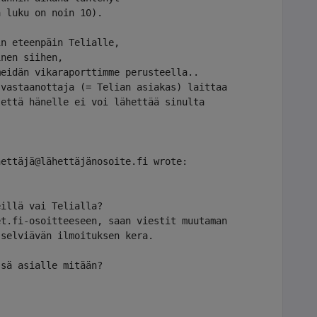
 luku on noin 10).

in eteenpäin Telialle, 
inen siihen, 
meidän vikaraporttimme perusteella.. 
 vastaanottaja (= Telian asiakas) laittaa 
että hänelle ei voi lähettää sinulta 
ettäjä@lähettäjänosoite.fi wrote:

illä vai Telialla?

t.fi-osoitteeseen, saan viestit muutaman 

selviävän ilmoituksen kera.

sä asialle mitään?
