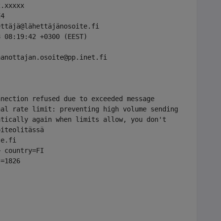
.xxxxx

4

ttäjä@lähettäjänosoite.fi

 08:19:42 +0300 (EEST)

anottajan.osoite@pp.inet.fi

nection refused due to exceeded message 

al rate limit: preventing high volume sending 

tically again when limits allow, you don't 

iteolitässä 
e.fi

 country=FI 

=1826
