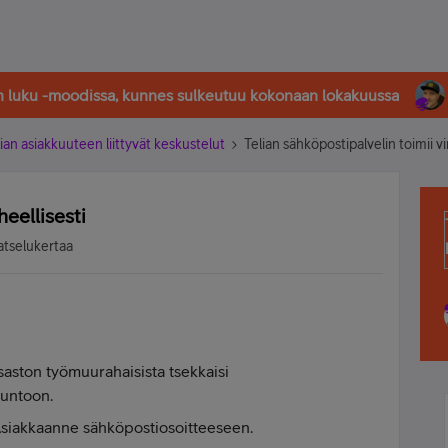
in luku -moodissa, kunnes sulkeutuu kokonaan lokakuussa
ian asiakkuuteen liittyvät keskustelut
Telian sähköpostipalvelin toimii vi
heellisesti
atselukertaa
osaston työmuurahaisista tsekkaisi
kuntoon.
 Asiakkaanne sähköpostiosoitteeseen.