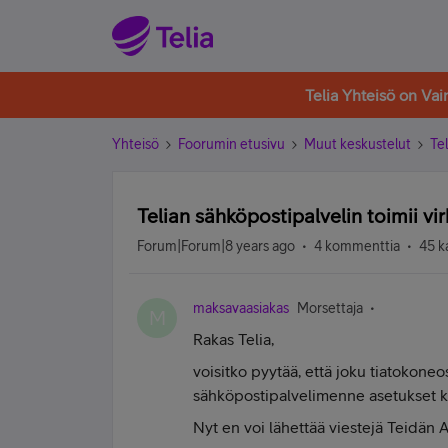
Telia Yhteisö on Va
Yhteisö
Foorumin etusivu
Muut keskustelut
Tel
Telian sähköpostipalvelin toimii vir
Forum|Forum|8 years ago
4 kommenttia
45 k
maksavaasiakas
Morsettaja
M
Rakas Telia,
voisitko pyytää, että joku tiatokone
sähköpostipalvelimenne asetukset 
Nyt en voi lähettää viestejä Teidän