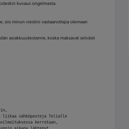
pdeskin kuvaus ongelmasta.
e, siis minun viestini vastaanottajia olemaan
idän asiakkuudestanne, koska maksavat selvästi
rin, 
n liikaa sähköposteja Telialle 
heilmoituksessa kerrotaan, 
tunnin aikana lähtenyt 