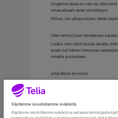
Ongelma tässä on vain se, että minä
omaa aikaani asian selvittelyyn.
Minun, siis ulkopuolisen, tähän käytt
Olen tehnyt tuon lomakkeen kautta t
Lisäksi olen ollut muulla tavalla yh
asiani tuli hänen tietoonsa saatetuk
omasta puolestaan.
ystävällisin terveisin
MA
Tykkää
Käytämme sivustollamme evästeitä
Käytämme sivustollamme evästeitä ja vastaavia teknologioita kä