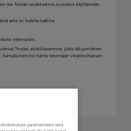
 en ole Teidän asiakkaanne ja joudun käyttämään
ämä aika on todella kallista.
iketin eteenpäin.
teydessä Teidän asiakkaaseenne, jotta alkuperäinen
si. Samalla kehotin häntä tekemään vikailmoituksen
yttökokemuksen parantamiseksi sekä