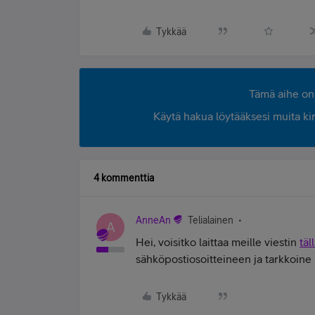
Tykkää
Tämä aihe on 
Käytä hakua löytääksesi muita kirjo
4 kommenttia
AnneAn
Telialainen
A
Hei, voisitko laittaa meille viestin
täl
sähköpostiosoitteineen ja tarkkoine
Tykkää