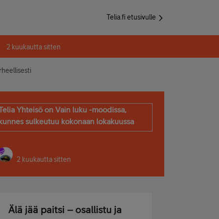
Telia.fi etusivulle
2 kuukautta sitten
rheellisesti
Telia Yhteisö on Vain luku -moodissa,
kunnes sulkeutuu kokonaan lokakuussa
2 kuukautta sitten
Älä jää paitsi – osallistu ja