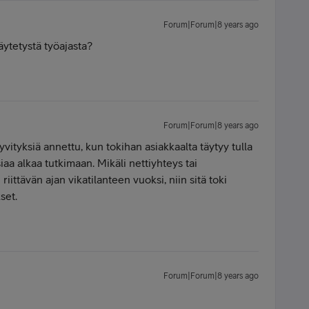
Forum|Forum|8 years ago
ytetystä työajasta?
Forum|Forum|8 years ago
yvityksiä annettu, kun tokihan asiakkaalta täytyy tulla
iaa alkaa tutkimaan. Mikäli nettiyhteys tai
riittävän ajan vikatilanteen vuoksi, niin sitä toki
set.
Forum|Forum|8 years ago