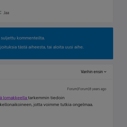
Jaa
suljettu kommenteilta.
ituksia tästä aiheesta, tai aloita uusi aihe.
Vanhin ensin
Forum|Forum|8 years ago
lä lomakkeella
tarkemmin tiedoin
 kellonaikoineen, jotta voimme tutkia ongelmaa.