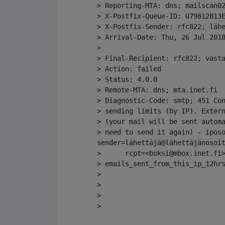
> Reporting-MTA: dns; mailscan02
> X-Postfix-Queue-ID: 079812813E
> X-Postfix-Sender: rfc822; lähe
> Arrival-Date: Thu, 26 Jul 2018
> 

> Final-Recipient: rfc822; vasta
> Action: failed

> Status: 4.0.0

> Remote-MTA: dns; mta.inet.fi

> Diagnostic-Code: smtp; 451 Con
> sending limits (by IP). Extern
> (your mail will be sent automa
> need to send it again) - iposo
sender=lähettäjä@lähettäjänosoit
>      rcpt=<boksi@mbox.inet.fi>
> emails_sent_from_this_ip_12hrs
> 

> 

> 

> 