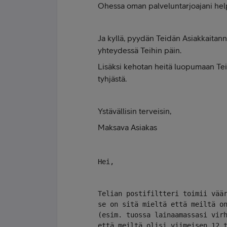
Ohessa oman palveluntarjoajani hel
Ja kyllä, pyydän Teidän Asiakkaitann
yhteydessä Teihin päin.
Lisäksi kehotan heitä luopumaan Te
tyhjästä.
Ystävällisin terveisin,
Maksava Asiakas
Hei,

Telian postifiltteri toimii vää
se on sitä mieltä että meiltä o
(esim. tuossa lainaamassasi vir
että meiltä olisi viimeisen 12 