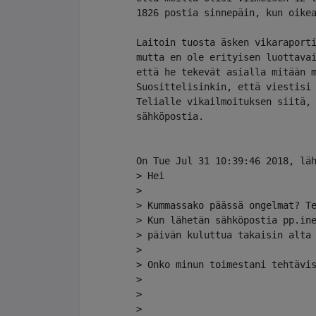
1826 postia sinnepäin, kun oikea
Laitoin tuosta äsken vikaraport
mutta en ole erityisen luottava
että he tekevät asialla mitään 
Suosittelisinkin, että viestisi
Telialle vikailmoituksen siitä, 
sähköpostia.

On Tue Jul 31 10:39:46 2018, läh
> Hei

> 

> Kummassako päässä ongelmat? Te
> Kun lähetän sähköpostia pp.ine
> päivän kuluttua takaisin alta 
> 

> Onko minun toimestani tehtävis
> 

> 

> 
