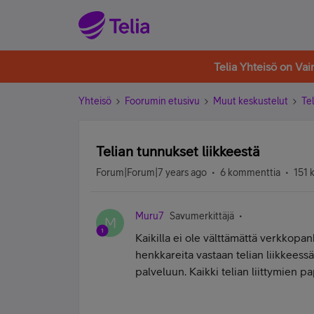
Telia Yhteisö on Va
Yhteisö
Foorumin etusivu
Muut keskustelut
Tel
Telian tunnukset liikkeestä
Forum|Forum|7 years ago
6 kommenttia
151 
Muru7
Savumerkittäjä
M
Kaikilla ei ole välttämättä verkkopan
henkkareita vastaan telian liikkeess
palveluun. Kaikki telian liittymien pa