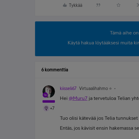
Tykkää
Tämä aihe on 
Käytä hakua löytääksesi muita kirjo
6 kommenttia
kiisseli67
Virtuaalihahmo ⭐️
Hei
@Muru7
ja tervetuloa Telian yh
+7
Tuo olisi kätevää jos Telia tunnukset
Entäs, jos kävisit ensin hakemassa s