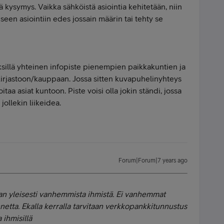
 kysymys. Vaikka sähköistä asiointia kehitetään, niin
eiseen asiointiin edes jossain määrin tai tehty se
tyksillä yhteinen infopiste pienempien paikkakuntien ja
irjastoon/kauppaan. Jossa sitten kuvapuhelinyhteys
taa asiat kuntoon. Piste voisi olla jokin ständi, jossa
jollekin liikeidea.
Forum|Forum|7 years ago
an yleisesti vanhemmista ihmistä. Ei vanhemmat
netta. Ekalla kerralla tarvitaan verkkopankkitunnustus
ihmisillä