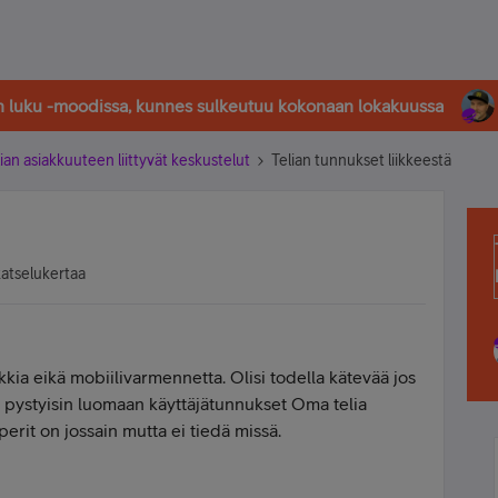
in luku -moodissa, kunnes sulkeutuu kokonaan lokakuussa
ian asiakkuuteen liittyvät keskustelut
Telian tunnukset liikkeestä
katselukertaa
kkia eikä mobiilivarmennetta. Olisi todella kätevää jos
ä pystyisin luomaan käyttäjätunnukset Oma telia
perit on jossain mutta ei tiedä missä.