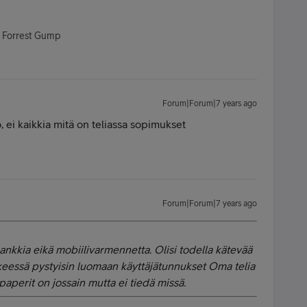
- Forrest Gump
Forum|Forum|7 years ago
 ei kaikkia mitä on teliassa sopimukset
Forum|Forum|7 years ago
pankkia eikä mobiilivarmennetta. Olisi todella kätevää
ikkeessä pystyisin luomaan käyttäjätunnukset Oma telia
 paperit on jossain mutta ei tiedä missä.