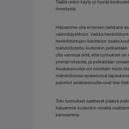
Täällä onkin käyty jo hyvää keskust
ihmetystä.
Haluamme olla erityisen tarkkana a
väärinkäytöksiin. Vaikka henkilöku
henkilötietojen käsittelyn osalta kou
mahdollistettu kuitenkin pelkästään 
olla varmoja siitä, että tunnukset o
ymmärryksestä, ja pelkästään omaan 
Asiakassivuilta voi nimittäin myös til
mahdollisissa epäselvissä tapauksis
palvelut asiakassivuilta ovat itse tila
Toki tunnukset saattavat päätyä josku
haluamme kuitenkin omalta osaltamm
kanssamme.