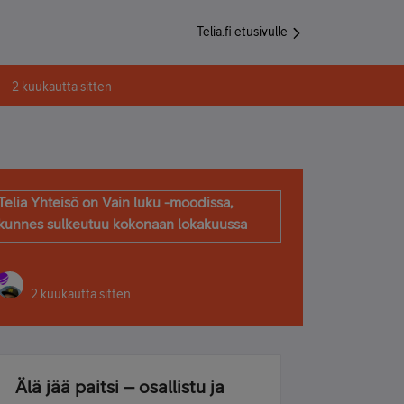
Telia.fi etusivulle
2 kuukautta sitten
Telia Yhteisö on Vain luku -moodissa,
kunnes sulkeutuu kokonaan lokakuussa
2 kuukautta sitten
Älä jää paitsi – osallistu ja