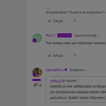
#koskamävoin "Stupid is as stupid does" 
Tykkää
Muru7
Savumerkittäjä
ALOITTAJA
M
Tuo antaa vaan sen liittymän numero,
Tykkää
SannaMKoo
Telialainen
@Muru7
@ kirjoitti:
+6
Kaikilla ei ole välttämättä verkko
jos henkkareita vastaan telian li
palveluun. Kaikki telian liittymien