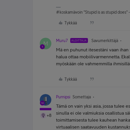
#koskamävoin "Stupid is as stupid does" 
Tykkää
Muru7
Savumerkittäjä
ALOITTAJA
M
Mä en puhunut itesestäni vaan ihan 
halua ottaa mobiilivarmennetta. Ekal
myöskään ole vahmemmilla ihmisillä
Tykkää
Purnipsi
Somettaja
Tämä on vain yksi asia, jossa tulee e
sinulla ei ole valmiuksia osallistua s
+8
toimittamisesta tulee kauhean hanka
virtuaalisen saatavuuden kustannukse