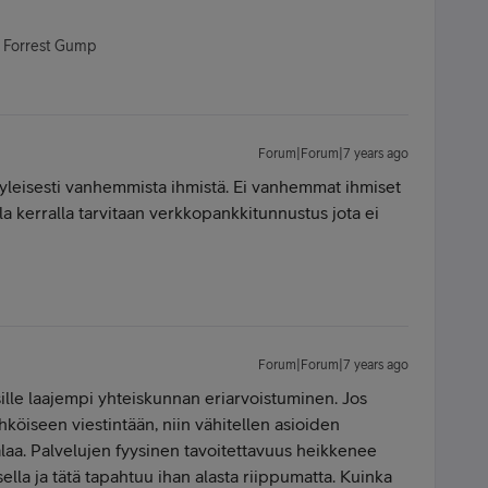
- Forrest Gump
Forum|Forum|7 years ago
yleisesti vanhemmista ihmistä. Ei vanhemmat ihmiset
la kerralla tarvitaan verkkopankkitunnustus jota ei
Forum|Forum|7 years ago
sille laajempi yhteiskunnan eriarvoistuminen. Jos
ähköiseen viestintään, niin vähitellen asioiden
laa. Palvelujen fyysinen tavoitettavuus heikkenee
lla ja tätä tapahtuu ihan alasta riippumatta. Kuinka