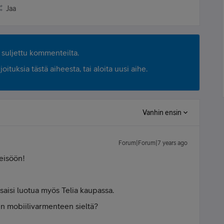
Jaa
suljettu kommenteilta.
ituksia tästä aiheesta, tai aloita uusi aihe.
Vanhin ensin
Forum|Forum|7 years ago
teisöön!
 saisi luotua myös Telia kaupassa.
en mobiilivarmenteen sieltä?