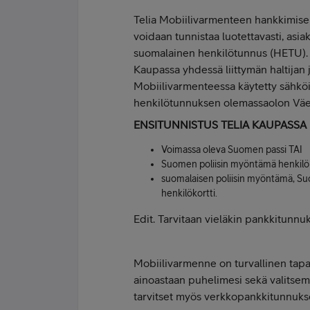
Telia Mobiilivarmenteen hankkimisen
voidaan tunnistaa luotettavasti, asia
suomalainen henkilötunnus (HETU). A
Kaupassa yhdessä liittymän haltijan j
Mobiilivarmenteessa käytetty sähköi
henkilötunnuksen olemassaolon Väes
ENSITUNNISTUS TELIA KAUPASSA
Voimassa oleva Suomen passi TAI
Suomen poliisin myöntämä henkilök
suomalaisen poliisin myöntämä, Su
henkilökortti.
Edit. Tarvitaan vieläkin pankkitunnu
Mobiilivarmenne on turvallinen tapa t
ainoastaan puhelimesi sekä valitsema
tarvitset myös verkkopankkitunnukse