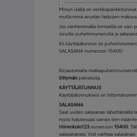
Minun isällä on verkkopankkitunnukset
mutta minä avustan laskujen maksus
Jos vanhemmalla ihmisellä on vain puh
sivuille puhelinnumerolla ja salasana
Eli käyttäjätunnus on puhelinnumero ja
SALASANA numeroon 15400:
Kirjautumalla matkapuhelinnumeroll
liittymän
palveluita.
KÄYTTÄJÄTUNNUS
Käyttäjätunnuksesi on liittymänume
SALASANA
Saat uuden salasanan lähettämällä te
myös halutessasi saman tien määritel
Hiirenkolo123
numeroon
15400
. Tä
salasananasi. Voit vaihtaa salasanas