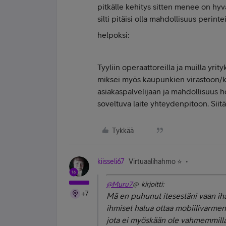
pitkälle kehitys sitten menee on hyvä
silti pitäisi olla mahdollisuus perint
helpoksi:
Tyyliin operaattoreilla ja muilla yri
miksei myös kaupunkien virastoon/k
asiakaspalvelijaan ja mahdollisuus hoi
soveltuva laite yhteydenpitoon. Siitä 
Tykkää
kiisseli67
Virtuaalihahmo ⭐️
@Muru7
@ kirjoitti:
+7
Mä en puhunut itesestäni vaan ih
ihmiset halua ottaa mobiilivarmen
jota ei myöskään ole vahmemmilla 