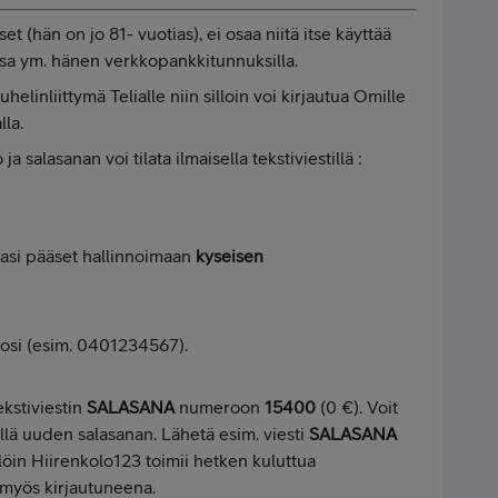
 (hän on jo 81- vuotias), ei osaa niitä itse käyttää
sa ym. hänen verkkopankkitunnuksilla.
elinliittymä Telialle niin silloin voi kirjautua Omille
lla.
 salasanan voi tilata ilmaisella tekstiviestillä :
asi pääset hallinnoimaan
kyseisen
rosi (esim. 0401234567).
kstiviestin
SALASANA
numeroon
15400
(0 €). Voit
lä uuden salasanan. Lähetä esim. viesti
SALASANA
llöin Hiirenkolo123 toimii hetken kuluttua
i myös kirjautuneena.