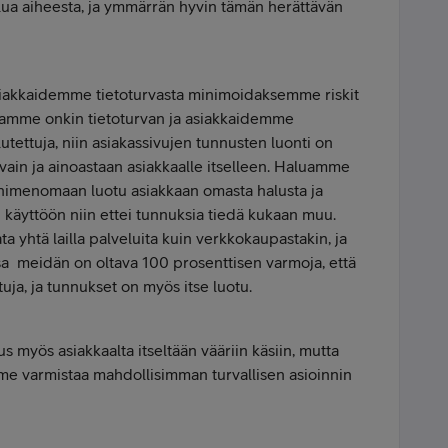
elua aiheesta, ja ymmärrän hyvin tämän herättävän
siakkaidemme tietoturvasta minimoidaksemme riskit
ntamme onkin tietoturvan ja asiakkaidemme
lutettuja, niin asiakassivujen tunnusten luonti on
vain ja ainoastaan asiakkaalle itselleen. Haluamme
n nimenomaan luotu asiakkaan omasta halusta ja
käyttöön niin ettei tunnuksia tiedä kukaan muu.
ata yhtä lailla palveluita kuin verkkokaupastakin, ja
sa meidän on oltava 100 prosenttisen varmoja, että
ttuja, ja tunnukset on myös itse luotu.
s myös asiakkaalta itseltään vääriin käsiin, mutta
e varmistaa mahdollisimman turvallisen asioinnin