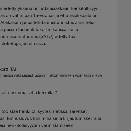
 edellytyksenä on, että asiakkaan henkilöllisyys
kas on vähintään 15-vuotias ja että asiakkaalla on
laikäisen pitää tehdä ensitunnistus aina Telia
a passin tai henkilökortin kanssa. Telia
nen asiointitunnus (SATU) edellyttää
tötietojärjestelmässä.
ortti TAI
omessa vakinaisesti asuvan ulkomaalaisen voimassa oleva
kset ensimmäisellä kerralla ?
odistaa henkilöllisyytesi netissä. Tarvitset
si tunnusluvut. Ensimmäisellä kirjautumiskerralla
si henkilöllisyyden varmistamiseen.