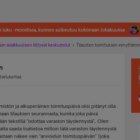
in luku -moodissa, kunnes sulkeutuu kokonaan lokakuussa
ian asiakkuuteen liittyvät keskustelut
Tilausten toimituksen venyttämi
n
tselukertaa
imistön ja alkuperäinen toimituspäivä olisi pitänyt olla
maan tilauksen seurannasta, kuinka joka päivä
än tekstillä “odottaa varaston täydennystä”.. Olen
jalta saada lisätietoa milloin tätä varaston täydennystä
nastaan näkee vain “arvioidun toimituspäivän” (joka