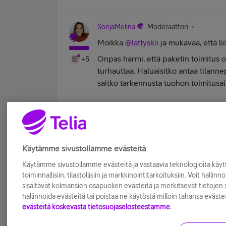
SonjaMelina
Moderaattori
Moikka
@lattyskii
ja mukavaa, että li
Onpas harmi, että paketin toimitus o
+5
turhauttaa. Haluaisitko antaa tilannep
saitko tarkennusta tuohon toimitusa
Telia Yhteisön moderaattori | Leivonta | Ti
Tykkää
Käytämme sivustollamme evästeitä
Käytämme sivustollamme evästeitä ja vastaavia teknologioita kä
toiminnallisiin, tilastollisiin ja markkinointitarkoituksiin. Voit hallinn
sisältävät kolmansien osapuolien evästeitä ja merkitsevät tietojen si
hallinnoida evästeitä tai poistaa ne käytöstä milloin tahansa eväste
evästeitä koskevasta tietosuojaselosteestamme.