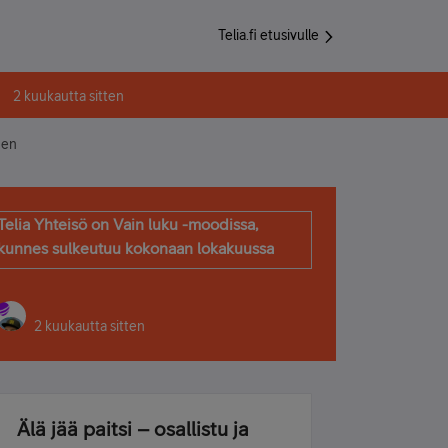
Telia.fi etusivulle
2 kuukautta sitten
nen
Telia Yhteisö on Vain luku -moodissa,
kunnes sulkeutuu kokonaan lokakuussa
2 kuukautta sitten
Älä jää paitsi – osallistu ja