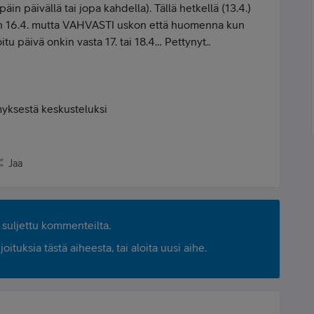
in päivällä tai jopa kahdella). Tällä hetkellä (13.4.)
 on 16.4. mutta VAHVASTI uskon että huomenna kun
tu päivä onkin vasta 17. tai 18.4… Pettynyt..
yksestä keskusteluksi
Jaa
suljettu kommenteilta.
ituksia tästä aiheesta, tai aloita uusi aihe.