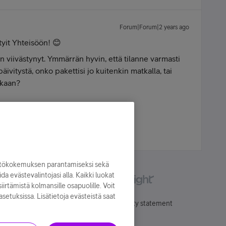
Forum|Forum|2 years ago
ityit Yhteisöön! 😊
n viivästynyt. Ymmärrän hyvin, että tilanne varmasti
äivitystä, onko pakettisi jo kuitenkin matkalla, tai
ikaan?
kTok | Leffat ja sarjat | iPhone14
yttökokemuksen parantamiseksi sekä
oida evästevalintojasi alla. Kaikki luokat
irtämistä kolmansille osapuolille. Voit
asetuksissa. Lisätietoja evästeistä saat
Käyttöehdot
Accessibility statement