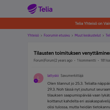
Telia Yhteisö on Va
Yhteisö
Foorumin etusivu
Muut keskustelut
Tel
Tilausten toimituksen venyttämine
Forum|Forum|2 years ago
1 kommentti
181 ka
lattyskii
Savumerkittäjä
L
Olen tilannut jo 25.3. Telialta näppä
29.3. Noh tässä nyt joutunut seuraa
tilauksen saapumispäivää vaan lykätä
koittanut kahdelta eri asiakaspalveli
olisi tulossa, mutta heidän tietokan