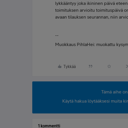
lykkääntyy joka ikininen päivä eteenpä
toimituksen arvioitu toimituspäivä
avaan tilauksen seurannan, niin arvioi
--
Muokkaus PihlaHei: muokattu kysym
Tykkää
Tämä aihe on 
Käytä hakua löytääksesi muita kirjo
1 kommentti