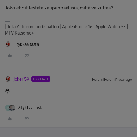
Joko ehdit testata kaupanpäällisiä, miltä vaikuttaa?
| Telia Yhteisön moderaattori | Apple iPhone 16 | Apple Watch SE |
MTV Katsomo+
1 tykkää tästä
jokeri59
ALOITTAJA
Forum|Forum|1 year ago
😎
2 tykkää tästä
P