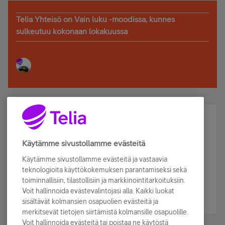
Telia Yhteisö on Vain luku -moodissa, kunnes
sulkeutuu kokonaan lokakuussa
Älä jää paitsi – osallistu ja voita!
Tilaa Telian uutiskirje ja olet mukana arvonnassa.
Käytämme sivustollamme evästeitä
Samalla saat parhaat asiakasedut suoraan
Käytämme sivustollamme evästeitä ja vastaavia
sähköpostiisi.
teknologioita käyttökokemuksen parantamiseksi sekä
toiminnallisiin, tilastollisiin ja markkinointitarkoituksiin.
Voit hallinnoida evästevalintojasi alla. Kaikki luokat
Tilaa nyt
sisältävät kolmansien osapuolien evästeitä ja
merkitsevät tietojen siirtämistä kolmansille osapuolille.
Voit hallinnoida evästeitä tai poistaa ne käytöstä