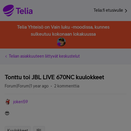
Telia.fi etusivulle
Telia Yhteisö on Vain luku -moodissa, kunnes
sulkeutuu kokonaan lokakuussa
Telian asiakkuuteen liittyvät keskustelut
Tonttu toi JBL LIVE 670NC kuulokkeet
Forum|Forum|1 year ago
2 kommenttia
jokeri59
😎
Kuulokkeet
JBL