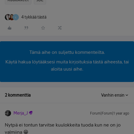
4 tykkää tästä
E
Tämä aihe on suljettu kommenteilta.
Käytä hakua löytääksesi muita kirjoituksia tästä aiheesta, tai
aloita uusi aihe.
2 kommenttia
Vanhin ensin
Merja_J
Forum|Forum|1 year ago
Nytpä ei tontun tarvitse kuulokkeita tuoda kun ne on jo
valmiina 😁