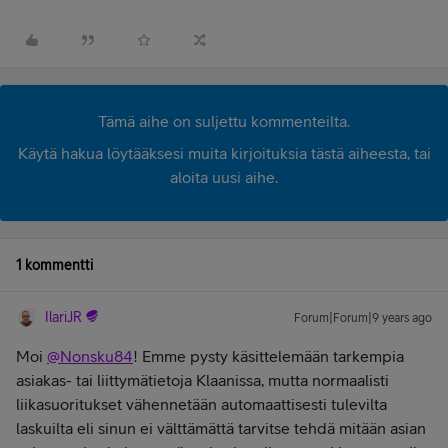
Tämä aihe on suljettu kommenteilta.
Käytä hakua löytääksesi muita kirjoituksia tästä aiheesta, tai
aloita uusi aihe.
1 kommentti
IlariJR
Forum|Forum|9 years ago
Moi
@Nonsku84
! Emme pysty käsittelemään tarkempia
asiakas- tai liittymätietoja Klaanissa, mutta normaalisti
liikasuoritukset vähennetään automaattisesti tulevilta
laskuilta eli sinun ei välttämättä tarvitse tehdä mitään asian