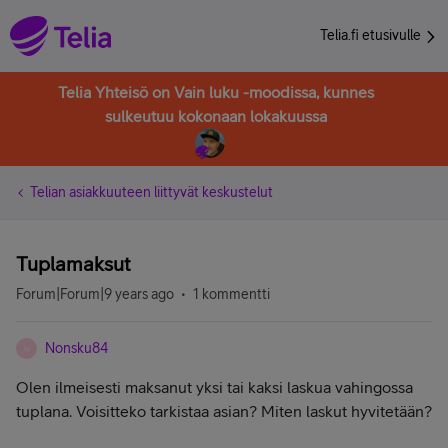
Telia.fi etusivulle
Telia Yhteisö on Vain luku -moodissa, kunnes
sulkeutuu kokonaan lokakuussa
Telian asiakkuuteen liittyvät keskustelut
Tuplamaksut
Forum|Forum|9 years ago
1 kommentti
Nonsku84
N
Olen ilmeisesti maksanut yksi tai kaksi laskua vahingossa
tuplana. Voisitteko tarkistaa asian? Miten laskut hyvitetään?