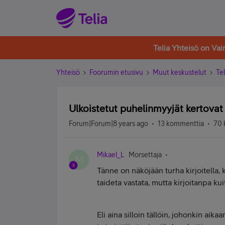
Telia Yhteisö on Va
Yhteisö
Foorumin etusivu
Muut keskustelut
Tel
Ulkoistetut puhelinmyyjät kertovat
Forum|Forum|8 years ago
13 kommenttia
70 
Mikael_L
Morsettaja
M
Tänne on näköjään turha kirjoitella,
taideta vastata, mutta kirjoitanpa kui
Eli aina silloin tällöin, johonkin ai