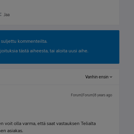
Jaa
suljettu kommenteilta.
ituksia tästä aiheesta, tai aloita uusi aihe.
Vanhin ensin
Forum|Forum|8 years ago
oten voit olla varma, että saat vastauksen Telialta
nen asiakas.