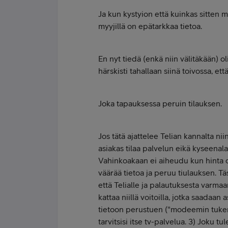
Ja kun kystyion että kuinkas sitten myy
myyjillä on epätarkkaa tietoa.
En nyt tiedä (enkä niin välitäkään) o
härskisti tahallaan siinä toivossa, et
Joka tapauksessa peruin tilauksen.
Jos tätä ajattelee Telian kannalta n
asiakas tilaa palvelun eikä kyseenala
Vahinkoakaan ei aiheudu kun hinta on
väärää tietoa ja peruu tiulauksen. Tä
että Telialle ja palautuksesta varma
kattaa niillä voitoilla, jotka saadaan
tietoon perustuen ("modeemin tukem
tarvitsisi itse tv-palvelua. 3) Joku t