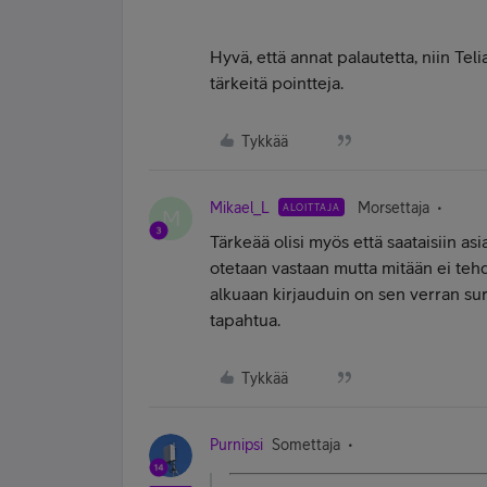
Hyvä, että annat palautetta, niin Teli
tärkeitä pointteja.
Tykkää
Mikael_L
Morsettaja
ALOITTAJA
M
Tärkeää olisi myös että saataisiin asi
otetaan vastaan mutta mitään ei tehd
alkuaan kirjauduin on sen verran sur
tapahtua.
Tykkää
Purnipsi
Somettaja