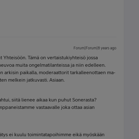
Forum|Forum|8 years ago
ut Yhteisöön. Tämä on vertaistukiyhteisö jossa
euvoa muita ongelmatilanteissa ja niin edelleen.
n arkisin paikalla, moderaattorit tarkalleenottaen ma-
ten melkein jatkuvasti. Asiaan.
ahtui, siitä lienee aikaa kun puhut Sonerasta?
ppaneistamme vastaavalle joka ottaa asian
dätys ei kuulu toimintatapoihimme eikä myöskään