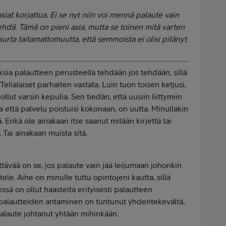
asiat korjattua. Ei se nyt niin voi mennä palaute vain
ehdä. Tämä on pieni asia, mutta se toinen mitä varten
urta taitamattomuutta, että semmoista ei olisi pitänyt
oksia palautteen perusteella tehdään jos tehdään, sillä
Telialaiset parhaiten vastata. Luin tuon toisen ketjusi,
 ollut varsin kepulia. Sen tiedän, että uusiin liittymiin
ta että palvelu poistuisi kokonaan, on uutta. Minullakin
ä. Enkä ole ainakaan itse saanut mitään kirjettä tai
 Tai ainakaan muista sitä.
tävää on se, jos palaute vain jää leijumaan johonkin
tele. Aihe on minulle tuttu opintojeni kautta, sillä
sä on ollut haasteita erityisesti palautteen
palautteiden antaminen on tuntunut yhdentekevältä,
 palaute johtanut yhtään mihinkään.