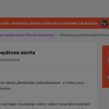
in luku -moodissa, kunnes sulkeutuu kokonaan lokakuussa
ian asiakkuuteen liittyvät keskustelut
Ulkoistetut puhelinmyyjät kertova
 epätosia asioita
katselukertaa
 kun tänne jätettävään palautteeseen ei edes juuri
tenkin.
kaan varmaan muutaman viikon välein soneralta soiteltiin