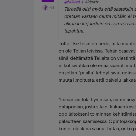
@Mikael_L
kirjoitti:
+8
Tärkeää olisi myös että saataisiin 
otetaan vastaan mutta mitään ei t
alkuaan kirjauduin on sen verran s
tapahtua.
Totta. Itse tosin en tiedä, mitä muut
en ole Telian leivissä. Tähän osaavat 
siinä kieltämättä Telialta on viestintä
ei kotisivutilaa ole enää saanut, mut
on jotkin "pilalla" tehdyt sivut netiss
muuta ilmoitusta, että palvelu lakkaa.
Ymmärrän toki hyvin sen, miten ärsyt
datapooliin, josta sitä ei kukaan käsit
oppilaitokseni toiminnan kehittämises
palautteen saamisessa. Opintojakso
kun ei ole ikinä saanut tietää, onko