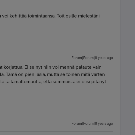
a voi kehittää toimintaansa. Toit esille mielestäni
Forum|Forum|8 years ago
at korjattua. Ei se nyt niin voi mennä palaute vain
ä. Tämä on pieni asia, mutta se toinen mitä varten
ta taitamattomuutta, että semmoista ei olisi pitänyt
Forum|Forum|8 years ago