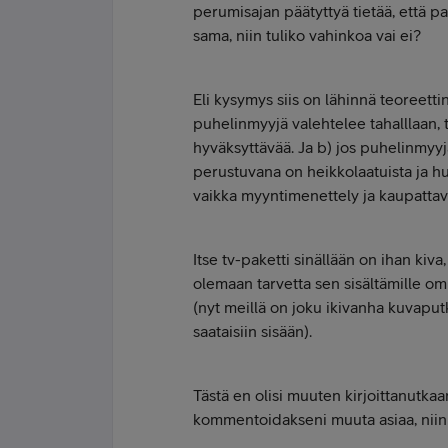
perumisajan päätyttyä tietää, että pal
sama, niin tuliko vahinkoa vai ei?
Eli kysymys siis on lähinnä teoreetti
puhelinmyyjä valehtelee tahalllaan, t
hyväksyttävää. Ja b) jos puhelinmyyjäl
perustuvana on heikkolaatuista ja huo
vaikka myyntimenettely ja kaupattava
Itse tv-paketti sinällään on ihan kiva
olemaan tarvetta sen sisältämille omi
(nyt meillä on joku ikivanha kuvaputk
saataisiin sisään).
Tästä en olisi muuten kirjoittanutkaa
kommentoidakseni muuta asiaa, niin