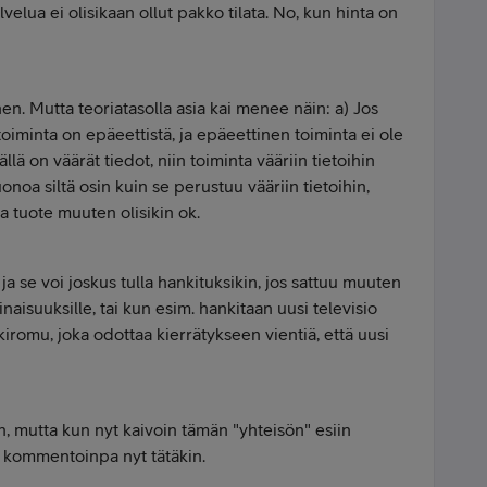
velua ei olisikaan ollut pakko tilata. No, kun hinta on
nen. Mutta teoriatasolla asia kai menee näin: a) Jos
oiminta on epäeettistä, ja epäeettinen toiminta ei ole
lä on väärät tiedot, niin toiminta vääriin tietoihin
noa siltä osin kuin se perustuu vääriin tietoihin,
 tuote muuten olisikin ok.
, ja se voi joskus tulla hankituksikin, jos sattuu muuten
naisuuksille, tai kun esim. hankitaan uusi televisio
iromu, joka odottaa kierrätykseen vientiä, että uusi
n, mutta kun nyt kaivoin tämän "yhteisön" esiin
 kommentoinpa nyt tätäkin.