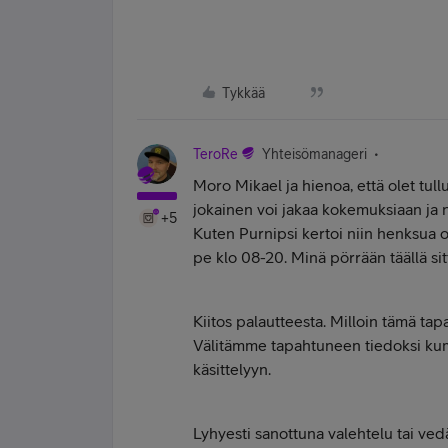
Tykkää
TeroRe
Yhteisömanageri
Moro Mikael ja hienoa, että olet tull
jokainen voi jakaa kokemuksiaan ja n
+5
Kuten Purnipsi kertoi niin henksua o
pe klo 08-20. Minä pörrään täällä sit
Kiitos palautteesta. Milloin tämä tap
Välitämme tapahtuneen tiedoksi kum
käsittelyyn.
Lyhyesti sanottuna valehtelu tai ve