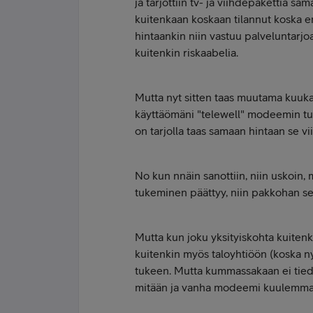
ja tarjottiin tv- ja viihdepakettia sa
kuitenkaan koskaan tilannut koska en 
hintaankin niin vastuu palveluntarjoa
kuitenkin riskaabelia.
Mutta nyt sitten taas muutama kuukausi
käyttäömäni "telewell" modeemin tuk
on tarjolla taas samaan hintaan se vii
No kun nnäin sanottiin, niin uskoin,
tukeminen päättyy, niin pakkohan se 
Mutta kun joku yksityiskohta kuitenki
kuitenkin myös taloyhtiöön (koska nyk
tukeen. Mutta kummassakaan ei tied
mitään ja vanha modeemi kuulemma t