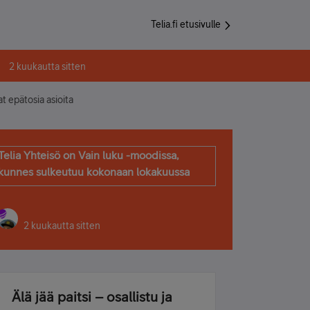
Telia.fi etusivulle
2 kuukautta sitten
t epätosia asioita
Telia Yhteisö on Vain luku -moodissa,
kunnes sulkeutuu kokonaan lokakuussa
2 kuukautta sitten
Älä jää paitsi – osallistu ja