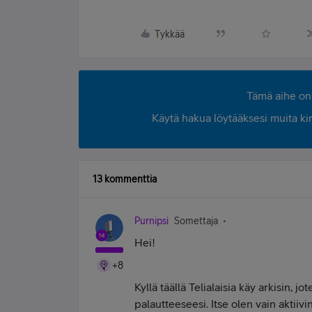
Tykkää
Tämä aihe on 
Käytä hakua löytääksesi muita kirjo
13 kommenttia
Purnipsi
Somettaja
Hei!
+8
Kyllä täällä Telialaisia käy arkisin, j
palautteeseesi. Itse olen vain aktiivi