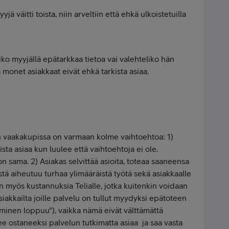
jä väitti toista, niin arveltiin että ehkä ulkoistetuilla
liko myyjällä epätarkkaa tietoa vai valehteliko hän
tä monet asiakkaat eivät ehkä tarkista asiaa.
iin vaakakupissa on varmaan kolme vaihtoehtoa: 1)
ista asiaa kun luulee että vaihtoehtoja ei ole.
 sama. 2) Asiakas selvittää asioita, toteaa saaneensa
stä aiheutuu turhaa ylimääräistä työtä sekä asiakkaalle
an myös kustannuksia Telialle, jotka kuitenkin voidaan
 asiakkailta joille palvelu on tullut myydyksi epätoteen
inen loppuu"), vaikka nämä eivät välttämättä
ulee ostaneeksi palvelun tutkimatta asiaa ja saa vasta