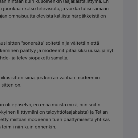
maan hintaan kuin kulloinenkin laajakaistaliittymä. En
juurikaan katso televisiota, ja vaikka tulisi samaan
jan omnaisuutta olevista kalliista härpäkkeistä on
 sitten "soneralta" soitettiin ja väitettiin että
eminen päättyy ja modeemit pitää siksi uusia, ja nyt
hde- ja televisiopaketti samalla.
 mikäs sitten siinä, jos kerran vanhan modeemin
sitten on.
n oli epäselvä, en enää muista mikä, niin soitin
yinen liitttymäni on taloyhtiölaajakaista) ja Telian
etty mistään modeemin tuen päättymisestä yhtikäs
oimii niin kuin ennenkin.