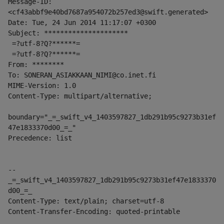
Message-ID: 
<cf43abbf9e40bd7687a954072b257ed3@swift.generated>
Date: Tue, 24 Jun 2014 11:17:07 +0300
Subject: *********************
 =?utf-8?Q?******=
 =?utf-8?Q?******=
From: ********
To: SONERAN_ASIAKKAAN_NIMI@co.inet.fi
MIME-Version: 1.0
Content-Type: multipart/alternative;
boundary="_=_swift_v4_1403597827_1db291b95c9273b31ef
47e1833370d00_=_"
Precedence: list
--
_=_swift_v4_1403597827_1db291b95c9273b31ef47e1833370
d00_=_
Content-Type: text/plain; charset=utf-8
Content-Transfer-Encoding: quoted-printable