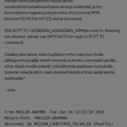
meidän verkkosivujemme kautta lähtee
uutiskirjeitä/transaktiopohjaisia viestejä asiakkaille, ja nyt
huomasimme logeista ja bounceista, että Soneran MTA
(mta.inet.fi[195.156.147.12]) vastaa seuraavaa:
550 RCPT TO:<SONERAN_ASIAKKAAN_NIMI@co.inet.fi> Relaying
not allowed - please use SMTP AUTH (in reply to RCPT TO
command)
Osaako joku sanoa, miksi tuollainen virhe tulee kun muille
sähköpostitarjoajille viestit menevät kuitenkin normaalisti perille,
eihän tässä meidän palvelin yritä lähettää asiakkaan tunnuksilla
Soneran relaytä pitkin, vaan yksinkertaisesti yrittää saada viestiä
asiakkaalle?
- Juha
From MAILER-DAEMON  Tue Jun 24 13:17:10 2014
Return-Path: <MAILER-DAEMON>
Received: by MEIDÄN_LÄHETTÄVÄ_PALVELIN (Postfix)