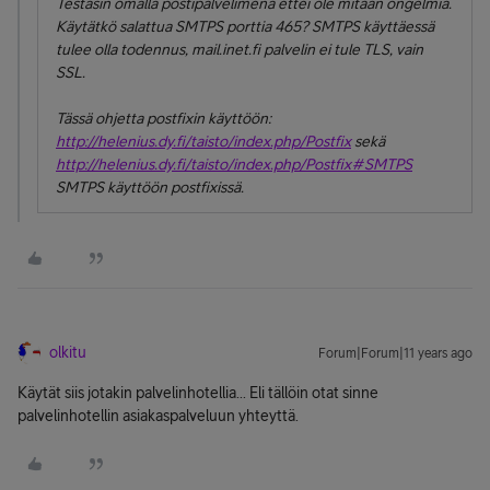
Testasin omalla postipalvelimena ettei ole mitään ongelmia.
Käytätkö salattua SMTPS porttia 465? SMTPS käyttäessä
tulee olla todennus, mail.inet.fi palvelin ei tule TLS, vain
SSL.
Tässä ohjetta postfixin käyttöön:
http://helenius.dy.fi/taisto/index.php/Postfix
sekä
http://helenius.dy.fi/taisto/index.php/Postfix#SMTPS
SMTPS käyttöön postfixissä.
olkitu
Forum|Forum|11 years ago
Käytät siis jotakin palvelinhotellia... Eli tällöin otat sinne
palvelinhotellin asiakaspalveluun yhteyttä.