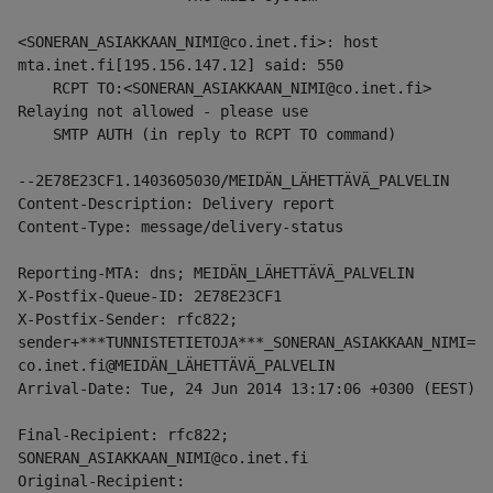
<SONERAN_ASIAKKAAN_NIMI@co.inet.fi>: host 
mta.inet.fi[195.156.147.12] said: 550
    RCPT TO:<SONERAN_ASIAKKAAN_NIMI@co.inet.fi> 
Relaying not allowed - please use
    SMTP AUTH (in reply to RCPT TO command)
--2E78E23CF1.1403605030/MEIDÄN_LÄHETTÄVÄ_PALVELIN
Content-Description: Delivery report
Content-Type: message/delivery-status
Reporting-MTA: dns; MEIDÄN_LÄHETTÄVÄ_PALVELIN
X-Postfix-Queue-ID: 2E78E23CF1
X-Postfix-Sender: rfc822; 
sender+***TUNNISTETIETOJA***_SONERAN_ASIAKKAAN_NIMI=
co.inet.fi@MEIDÄN_LÄHETTÄVÄ_PALVELIN
Arrival-Date: Tue, 24 Jun 2014 13:17:06 +0300 (EEST)
Final-Recipient: rfc822; 
SONERAN_ASIAKKAAN_NIMI@co.inet.fi
Original-Recipient: 