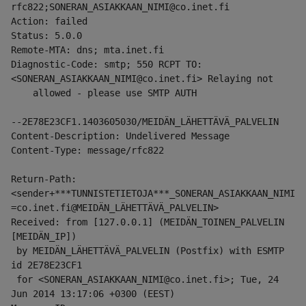
rfc822;SONERAN_ASIAKKAAN_NIMI@co.inet.fi
Action: failed
Status: 5.0.0
Remote-MTA: dns; mta.inet.fi
Diagnostic-Code: smtp; 550 RCPT TO:
<SONERAN_ASIAKKAAN_NIMI@co.inet.fi> Relaying not
    allowed - please use SMTP AUTH
--2E78E23CF1.1403605030/MEIDÄN_LÄHETTÄVÄ_PALVELIN
Content-Description: Undelivered Message
Content-Type: message/rfc822
Return-Path: 
<sender+***TUNNISTETIETOJA***_SONERAN_ASIAKKAAN_NIMI
=co.inet.fi@MEIDÄN_LÄHETTÄVÄ_PALVELIN>
Received: from [127.0.0.1] (MEIDÄN_TOINEN_PALVELIN 
[MEIDÄN_IP])
 by MEIDÄN_LÄHETTÄVÄ_PALVELIN (Postfix) with ESMTP 
id 2E78E23CF1
 for <SONERAN_ASIAKKAAN_NIMI@co.inet.fi>; Tue, 24 
Jun 2014 13:17:06 +0300 (EEST)