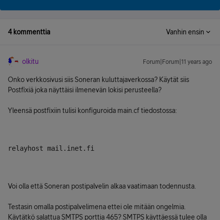
4 kommenttia
Vanhin ensin
olkitu
Forum|Forum|11 years ago
Onko verkkosivusi siis Soneran kuluttajaverkossa? Käytät siis
Postfixiä joka näyttäisi ilmenevän lokisi perusteella?
Yleensä postfixiin tulisi konfiguroida main.cf tiedostossa:
relayhost mail.inet.fi
Voi olla että Soneran postipalvelin alkaa vaatimaan todennusta.
Testasin omalla postipalvelimena ettei ole mitään ongelmia.
Käytätkö salattua SMTPS porttia 465? SMTPS käyttäessä tulee olla