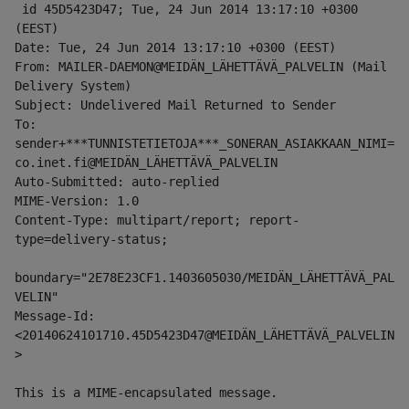
 id 45D5423D47; Tue, 24 Jun 2014 13:17:10 +0300 
(EEST)
Date: Tue, 24 Jun 2014 13:17:10 +0300 (EEST)
From: MAILER-DAEMON@MEIDÄN_LÄHETTÄVÄ_PALVELIN (Mail 
Delivery System)
Subject: Undelivered Mail Returned to Sender
To: 
sender+***TUNNISTETIETOJA***_SONERAN_ASIAKKAAN_NIMI=
co.inet.fi@MEIDÄN_LÄHETTÄVÄ_PALVELIN
Auto-Submitted: auto-replied
MIME-Version: 1.0
Content-Type: multipart/report; report-
type=delivery-status;
boundary="2E78E23CF1.1403605030/MEIDÄN_LÄHETTÄVÄ_PAL
VELIN"
Message-Id: 
<20140624101710.45D5423D47@MEIDÄN_LÄHETTÄVÄ_PALVELIN
>
This is a MIME-encapsulated message.