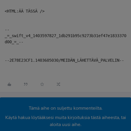
<HTML:ÄÄ TÄSSÄ />
--
_=_swift_v4_1403597827_1db291b95c9273b31ef47e1833370
d00_=_--
--2E78E23CF1.1403605030/MEIDÄN_LÄHETTÄVÄ_PALVELIN--
Tämä aihe on suljettu kommenteilta.
Käytä hakua löytääksesi muita kirjoituksia tästä aiheesta, tai
aloita uusi aihe.