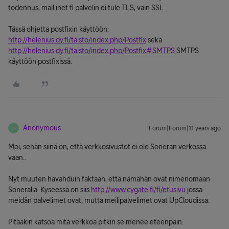
todennus, mail.inet.fi palvelin ei tule TLS, vain SSL.
Tässä ohjetta postfixin käyttöön:
http://helenius.dy.fi/taisto/index.php/Postfix
sekä
http://helenius.dy.fi/taisto/index.php/Postfix#SMTPS
SMTPS
käyttöön postfixissä.
Anonymous
Forum|Forum|11 years ago
A
Moi, sehän siinä on, että verkkosivustot ei ole Soneran verkossa
vaan..
Nyt muuten havahduin faktaan, että nämähän ovat nimenomaan
Soneralla. Kyseessä on siis
http://www.cygate.fi/fi/etusivu
jossa
meidän palvelimet ovat, mutta meilipalvelimet ovat UpCloudissa.
Pitääkin katsoa mitä verkkoa pitkin se menee eteenpäin.