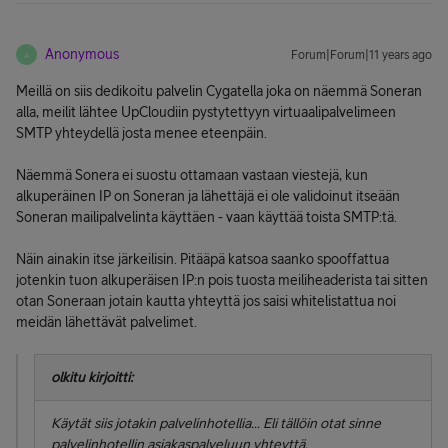
Anonymous
Forum|Forum|11 years ago
A
Meillä on siis dedikoitu palvelin Cygatella joka on näemmä Soneran
alla, meilit lähtee UpCloudiin pystytettyyn virtuaalipalvelimeen
SMTP yhteydellä josta menee eteenpäin.
Näemmä Sonera ei suostu ottamaan vastaan viestejä, kun
alkuperäinen IP on Soneran ja lähettäjä ei ole validoinut itseään
Soneran mailipalvelinta käyttäen - vaan käyttää toista SMTP:tä.
Näin ainakin itse järkeilisin. Pitääpä katsoa saanko spooffattua
jotenkin tuon alkuperäisen IP:n pois tuosta meiliheaderista tai sitten
otan Soneraan jotain kautta yhteyttä jos saisi whitelistattua noi
meidän lähettävät palvelimet.
olkitu kirjoitti:
Käytät siis jotakin palvelinhotellia... Eli tällöin otat sinne
palvelinhotellin asiakaspalveluun yhteyttä.