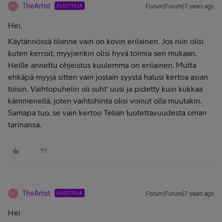
TheArtist
ALOITTAJA
Forum|Forum|7 years ago
T
Hei,
Käytännössä tilanne vain on kovin erilainen. Jos niin olisi
kuten kerroit, myyjienkin olisi hyvä toimia sen mukaan.
Heille annettu ohjeistus kuulemma on erilainen. Mutta
ehkäpä myyjä sitten vain jostain syystä halusi kertoa asian
toisin. Vaihtopuhelin oli suht' uusi ja pidetty kuin kukkaa
kämmenellä, joten vaihtohinta olisi voinut olla muutakin.
Samapa tuo, se vain kertoo Telian luotettavuudesta oman
tarinansa.
TheArtist
ALOITTAJA
Forum|Forum|7 years ago
T
Hei