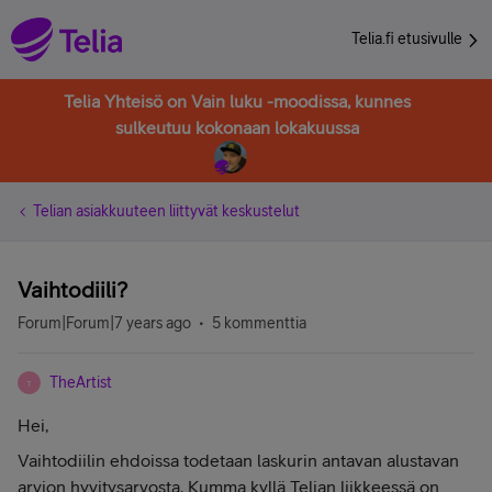
Telia.fi etusivulle
Telia Yhteisö on Vain luku -moodissa, kunnes
sulkeutuu kokonaan lokakuussa
Telian asiakkuuteen liittyvät keskustelut
Vaihtodiili?
Forum|Forum|7 years ago
5 kommenttia
TheArtist
T
Hei,
Vaihtodiilin ehdoissa todetaan laskurin antavan alustavan
arvion hyvitysarvosta. Kumma kyllä Telian liikkeessä on