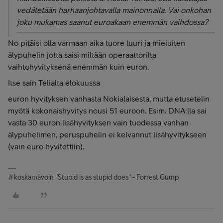
vedätetään harhaanjohtavalla mainonnalla. Vai onkohan
joku mukamas saanut euroakaan enemmän vaihdossa?
No pitäisi olla varmaan aika tuore luuri ja mieluiten
älypuhelin jotta saisi miltään operaattorilta
vaihtohyvityksenä enemmän kuin euron.
Itse sain Telialta elokuussa
euron hyvityksen vanhasta Nokialaisesta, mutta etusetelin
myötä kokonaishyvitys nousi 51 euroon. Esim. DNA:lla sai
vasta 30 euron lisähyvityksen vain tuodessa vanhan
älypuhelimen, peruspuhelin ei kelvannut lisähyvitykseen
(vain euro hyvitettiin).
#koskamävoin "Stupid is as stupid does" - Forrest Gump