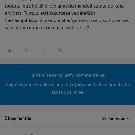
todettu, että heillä ei ole annettu mahdollisuutta poiketa
arviosta. Tuntuu, että kuluttajaa vedätetään
harhaanjohtavalla mainonnalla. Vai onkohan joku mukamas
saanut euroakaan enemmän vaihdossa?
Tämä aihe on suljettu kommenteilta.
Käytä hakua löytääksesi muita kirjoituksia tästä aiheesta, tai
aloita uusi aihe.
5 kommenttia
Vanhin ensin