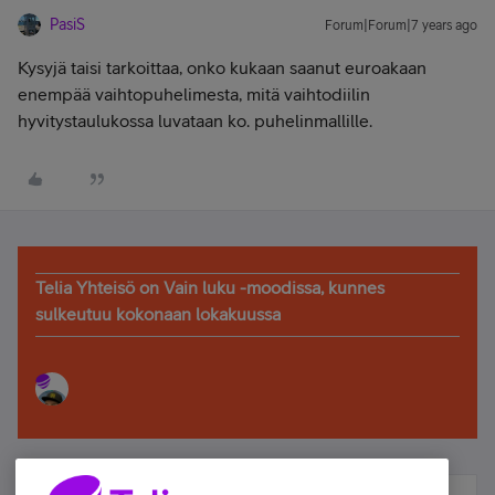
PasiS
Forum|Forum|7 years ago
Kysyjä taisi tarkoittaa, onko kukaan saanut euroakaan
enempää vaihtopuhelimesta, mitä vaihtodiilin
hyvitystaulukossa luvataan ko. puhelinmallille.
Telia Yhteisö on Vain luku -moodissa, kunnes
sulkeutuu kokonaan lokakuussa