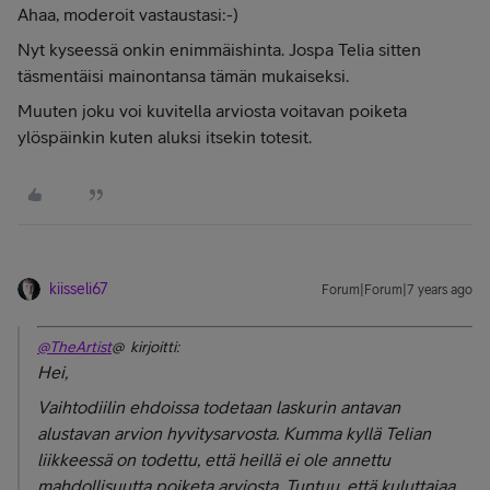
Ahaa, moderoit vastaustasi:-)
Nyt kyseessä onkin enimmäishinta. Jospa Telia sitten
täsmentäisi mainontansa tämän mukaiseksi.
Muuten joku voi kuvitella arviosta voitavan poiketa
ylöspäinkin kuten aluksi itsekin totesit.
kiisseli67
Forum|Forum|7 years ago
@TheArtist
@ kirjoitti:
Hei,
Vaihtodiilin ehdoissa todetaan laskurin antavan
alustavan arvion hyvitysarvosta. Kumma kyllä Telian
liikkeessä on todettu, että heillä ei ole annettu
mahdollisuutta poiketa arviosta. Tuntuu, että kuluttajaa