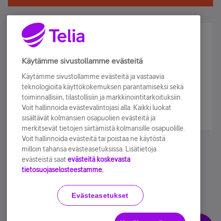
Älä jää paitsi – osallistu ja voita!
Tilaa Telian uutiskirje ja olet mukana arvonnassa.
Käytämme sivustollamme evästeitä
Samalla saat parhaat asiakasedut suoraan
Käytämme sivustollamme evästeitä ja vastaavia
sähköpostiisi.
teknologioita käyttökokemuksen parantamiseksi sekä
toiminnallisiin, tilastollisiin ja markkinointitarkoituksiin.
Voit hallinnoida evästevalintojasi alla. Kaikki luokat
Tilaa nyt
sisältävät kolmansien osapuolien evästeitä ja
merkitsevät tietojen siirtämistä kolmansille osapuolille.
Voit hallinnoida evästeitä tai poistaa ne käytöstä
milloin tahansa evästeasetuksissa. Lisätietoja
evästeistä saat
evästeitä koskevasta
tietosuojaselosteestamme.
Käyttöehdot
Accessibility statement
Evästeasetukset