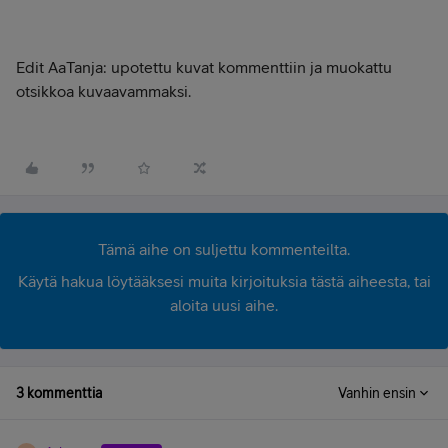
Edit AaTanja: upotettu kuvat kommenttiin ja muokattu
otsikkoa kuvaavammaksi.
Tämä aihe on suljettu kommenteilta.
Käytä hakua löytääksesi muita kirjoituksia tästä aiheesta, tai
aloita uusi aihe.
3 kommenttia
Vanhin ensin