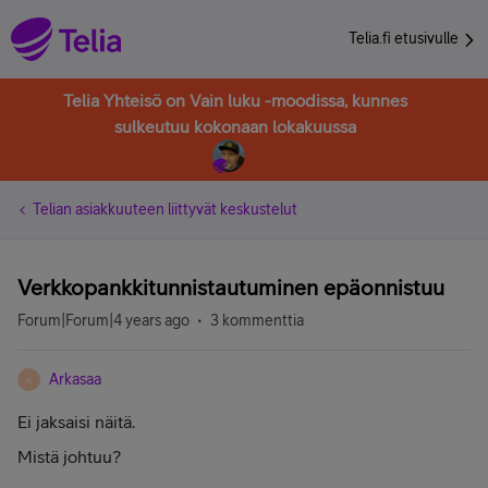
Telia.fi etusivulle
Telia Yhteisö on Vain luku -moodissa, kunnes
sulkeutuu kokonaan lokakuussa
Telian asiakkuuteen liittyvät keskustelut
Verkkopankkitunnistautuminen epäonnistuu
Forum|Forum|4 years ago
3 kommenttia
Arkasaa
A
Ei jaksaisi näitä.
Mistä johtuu?