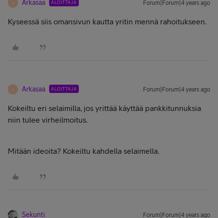
Arkasaa
ALOITTAJA
Forum|Forum|4 years ago
A
Kyseessä siis omansivun kautta yritin mennä rahoitukseen.
Arkasaa
ALOITTAJA
Forum|Forum|4 years ago
A
Kokeiltu eri selaimilla, jos yrittää käyttää pankkitunnuksia
niin tulee virheilmoitus.
Mitään ideoita? Kokeiltu kahdella selaimella.
Sekunti
Forum|Forum|4 years ago