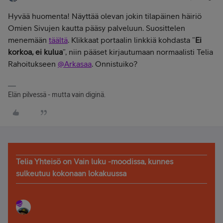
Hyvää huomenta! Näyttää olevan jokin tilapäinen häiriö
Omien Sivujen kautta pääsy palveluun. Suosittelen
menemään
täältä
. Klikkaat portaalin linkkiä kohdasta ”
Ei
korkoa, ei kulua
”, niin pääset kirjautumaan normaalisti Telia
Rahoitukseen
@Arkasaa
. Onnistuiko?
Elän pilvessä - mutta vain diginä.
Telia Yhteisö on Vain luku -moodissa, kunnes
sulkeutuu kokonaan lokakuussa