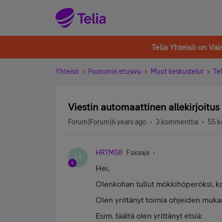
Telia Yhteisö on Va
Yhteisö
Foorumin etusivu
Muut keskustelut
Tel
Viestin automaattinen allekirjoitus
Forum|Forum|6 years ago
3 kommenttia
55 k
HRTM58
Faxaaja
H
Hei,
Olenkohan tullut mökkihöperöksi, kos
Olen yrittänyt toimia ohjeiden muka
Esim. täältä olen yrittänyt etsiä: