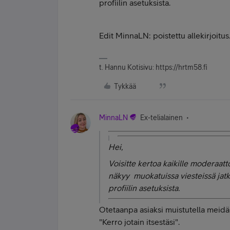
profiilin asetuksista.
Edit MinnaLN: poistettu allekirjoitus
t. Hannu Kotisivu: https://hrtm58.fi
Tykkää
MinnaLN
Ex-telialainen
Hei,
Voisitte kertoa kaikille moderaattor
näkyy muokatuissa viesteissä jatkuv
profiilin asetuksista.
Otetaanpa asiaksi muistutella meidän
"Kerro jotain itsestäsi".