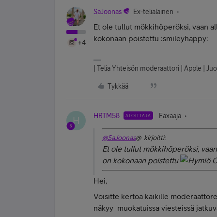
SaJoonas
Ex-telialainen
Et ole tullut mökkihöperöksi, vaan all
kokonaan poistettu :smileyhappy:
+4
| Telia Yhteisön moderaattori | Apple | Juo
Tykkää
HRTM58
Faxaaja
ALOITTAJA
H
@SaJoonas
@ kirjoitti:
Et ole tullut mökkihöperöksi, vaan 
on kokonaan poistettu
Hei,
Voisitte kertoa kaikille moderaattorei
näkyy muokatuissa viesteissä jatkuvast