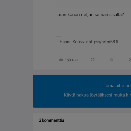
Liian kauan neljän seinän sisällä?
t. Hannu Kotisivu: https://hrtm58.fi
Tykkää
Tämä aihe on 
Käytä hakua löytääksesi muita kirjo
3 kommenttia