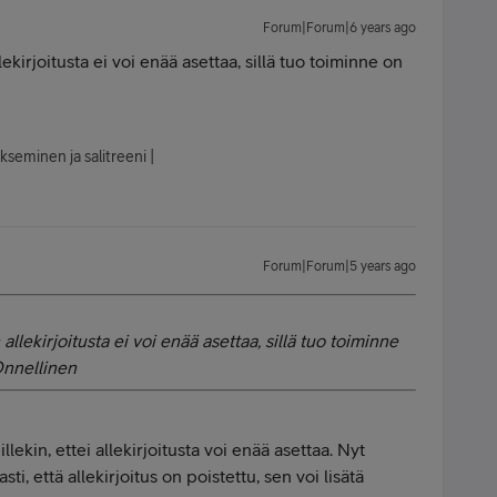
Forum|Forum|6 years ago
ekirjoitusta ei voi enää asettaa, sillä tuo toiminne on
kseminen ja salitreeni |
Forum|Forum|5 years ago
allekirjoitusta ei voi enää asettaa, sillä tuo toiminne
llekin, ettei allekirjoitusta voi enää asettaa. Nyt
i, että allekirjoitus on poistettu, sen voi lisätä