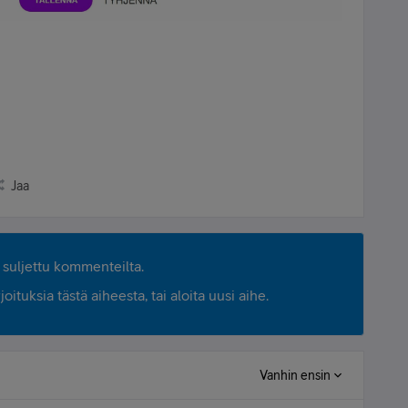
Jaa
suljettu kommenteilta.
ituksia tästä aiheesta, tai aloita uusi aihe.
Vanhin ensin