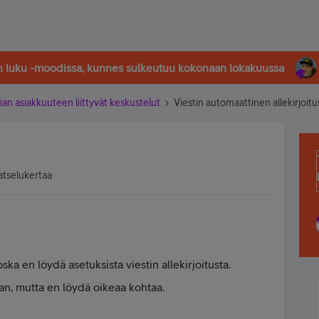
in luku -moodissa, kunnes sulkeutuu kokonaan lokakuussa
ian asiakkuuteen liittyvät keskustelut
Viestin automaattinen allekirjoitu
atselukertaa
ka en löydä asetuksista viestin allekirjoitusta.
an, mutta en löydä oikeaa kohtaa.