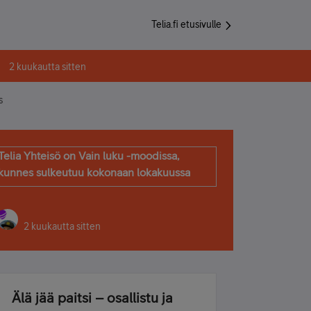
Telia.fi etusivulle
2 kuukautta sitten
s
Telia Yhteisö on Vain luku -moodissa,
kunnes sulkeutuu kokonaan lokakuussa
2 kuukautta sitten
Älä jää paitsi – osallistu ja