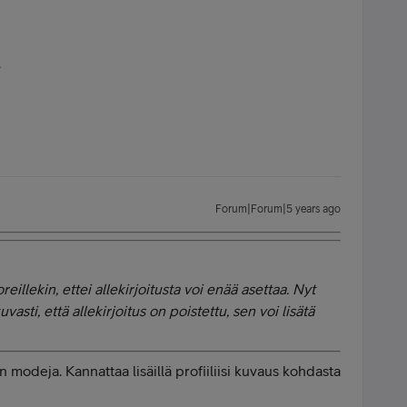
.
Forum|Forum|5 years ago
eillekin, ettei allekirjoitusta voi enää asettaa. Nyt
asti, että allekirjoitus on poistettu, sen voi lisätä
 modeja. Kannattaa lisäillä profiiliisi kuvaus kohdasta