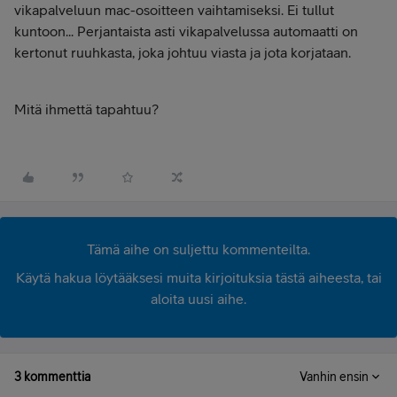
vikapalveluun mac-osoitteen vaihtamiseksi. Ei tullut
kuntoon... Perjantaista asti vikapalvelussa automaatti on
kertonut ruuhkasta, joka johtuu viasta ja jota korjataan.
Mitä ihmettä tapahtuu?
Tämä aihe on suljettu kommenteilta.
Käytä hakua löytääksesi muita kirjoituksia tästä aiheesta, tai
aloita uusi aihe.
3 kommenttia
Vanhin ensin