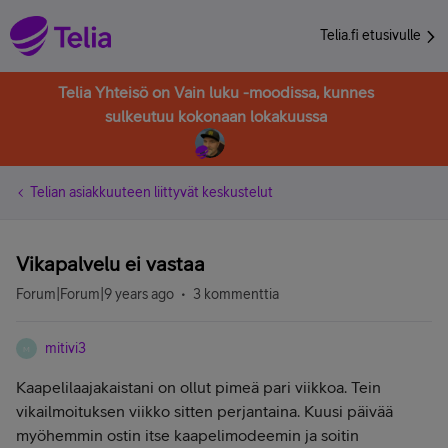
Telia.fi etusivulle
Telia Yhteisö on Vain luku -moodissa, kunnes
sulkeutuu kokonaan lokakuussa
Telian asiakkuuteen liittyvät keskustelut
Vikapalvelu ei vastaa
Forum|Forum|9 years ago
3 kommenttia
mitivi3
M
Kaapelilaajakaistani on ollut pimeä pari viikkoa. Tein
vikailmoituksen viikko sitten perjantaina. Kuusi päivää
myöhemmin ostin itse kaapelimodeemin ja soitin