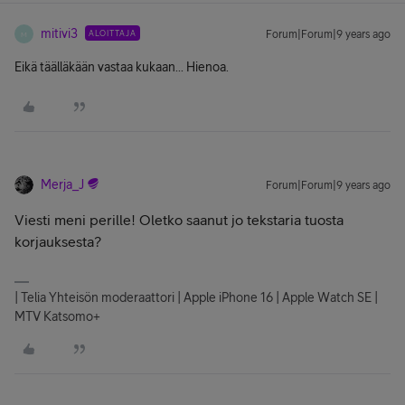
mitivi3
ALOITTAJA
Forum|Forum|9 years ago
M
Eikä täälläkään vastaa kukaan... Hienoa.
Merja_J
Forum|Forum|9 years ago
Viesti meni perille! Oletko saanut jo tekstaria tuosta
korjauksesta?
| Telia Yhteisön moderaattori | Apple iPhone 16 | Apple Watch SE |
MTV Katsomo+