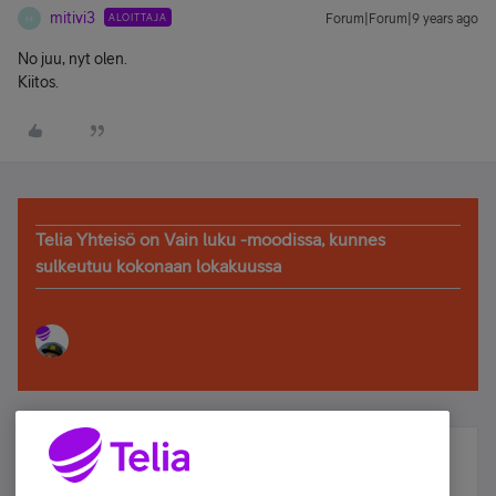
mitivi3
ALOITTAJA
Forum|Forum|9 years ago
M
No juu, nyt olen.
Kiitos.
Telia Yhteisö on Vain luku -moodissa, kunnes
sulkeutuu kokonaan lokakuussa
Älä jää paitsi – osallistu ja voita!