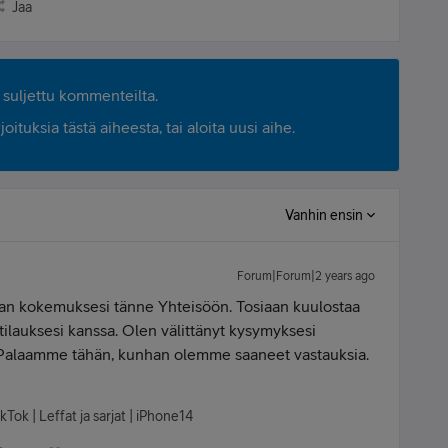
Jaa
suljettu kommenteilta.
ituksia tästä aiheesta, tai aloita uusi aihe.
Vanhin ensin
Forum|Forum|2 years ago
an kokemuksesi tänne Yhteisöön. Tosiaan kuulostaa
 tilauksesi kanssa. Olen välittänyt kysymyksesi
le. Palaamme tähän, kunhan olemme saaneet vastauksia.
kTok | Leffat ja sarjat | iPhone14