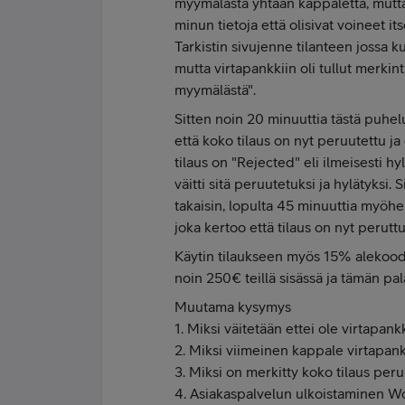
myymälästä yhtään kappaletta, mutta
minun tietoja että olisivat voineet its
Tarkistin sivujenne tilanteen jossa k
mutta virtapankkiin oli tullut merki
myymälästä".
Sitten noin 20 minuuttia tästä puhelu
että koko tilaus on nyt peruutettu j
tilaus on "Rejected" eli ilmeisesti h
väitti sitä peruutetuksi ja hylätyksi. 
takaisin, lopulta 45 minuuttia myöhe
joka kertoo että tilaus on nyt perutt
Käytin tilaukseen myös 15% alekoodi
noin 250€ teillä sisässä ja tämän pal
Muutama kysymys
1. Miksi väitetään ettei ole virtapan
2. Miksi viimeinen kappale virtapan
3. Miksi on merkitty koko tilaus peru
4. Asiakaspalvelun ulkoistaminen Wol