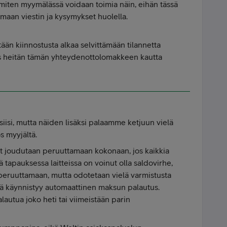
 miten myymälässä voidaan toimia näin, eihän tässä
maan viestin ja kysymykset huolella.
itään kiinnostusta alkaa selvittämään tilannetta
ies heitän tämän yhteydenottolomakkeen kautta
isi, mutta näiden lisäksi palaamme ketjuun vielä
 myyjältä.
t joudutaan peruuttamaan kokonaan, jos kaikkia
sä tapauksessa laitteissa on voinut olla saldovirhe,
 peruuttamaan, mutta odotetaan vielä varmistusta
iitä käynnistyy automaattinen maksun palautus.
autua joko heti tai viimeistään parin