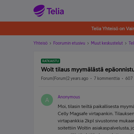
Telia Yhteisö on Va
Yhteisö
Foorumin etusivu
Muut keskustelut
Tel
RATKAISTU
Wolt tilaus myymälästä epäonnistu
Forum|Forum|2 years ago
7 kommenttia
607 
Anonymous
A
Moi, tilasin teiltä paikallisesta myy
Celly Magsafe virtapankin. Tilauksen
virtapankkia 2kpl sivustonne mukaan
soitettiin Woltin asiakaspalvelusta, jo