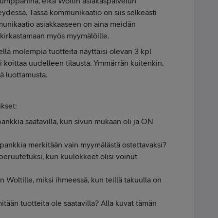
skumppanina, eikä Woltin asiakaspalvelun
teydessä. Tässä kommunikaatio on siis selkeästi
munikaatio asiakkaaseen on aina meidän
an kirkastamaan myös myymälöille.
lä molempia tuotteita näyttäisi olevan 3 kpl
si koittaa uudelleen tilausta. Ymmärrän kuitenkin,
tä luottamusta.
ukset:
apankkia saatavilla, kun sivun mukaan oli ja ON
apankkia merkitään vain myymälästä ostettavaksi?
 peruutetuksi, kun kuulokkeet olisi voinut
 Woltille, miksi ihmeessä, kun teillä takuulla on
mitään tuotteita ole saatavilla? Alla kuvat tämän