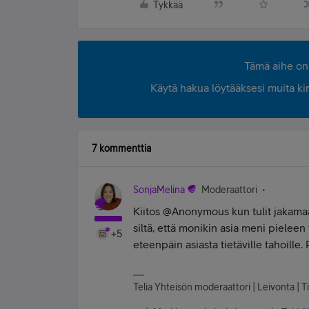
Tykkää
Tämä aihe on 
Käytä hakua löytääksesi muita kirjo
7 kommenttia
SonjaMelina
Moderaattori
Kiitos @Anonymous kun tulit jakama
siltä, että monikin asia meni pieleen
+5
eteenpäin asiasta tietäville tahoil
Telia Yhteisön moderaattori | Leivonta | Ti