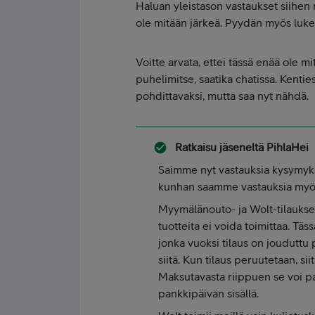
Haluan yleistason vastaukset siihen
ole mitään järkeä. Pyydän myös luke
Voitte arvata, ettei tässä enää ole m
puhelimitse, saatika chatissa. Kent
pohdittavaksi, mutta saa nyt nähdä.
Ratkaisu jäseneltä
PihlaHei
Saimme nyt vastauksia kysymyksi
kunhan saamme vastauksia myös
Myymälänouto- ja Wolt-tilaukse
tuotteita ei voida toimittaa. Täs
jonka vuoksi tilaus on jouduttu
siitä. Kun tilaus peruutetaan, s
Maksutavasta riippuen se voi pal
pankkipäivän sisällä.