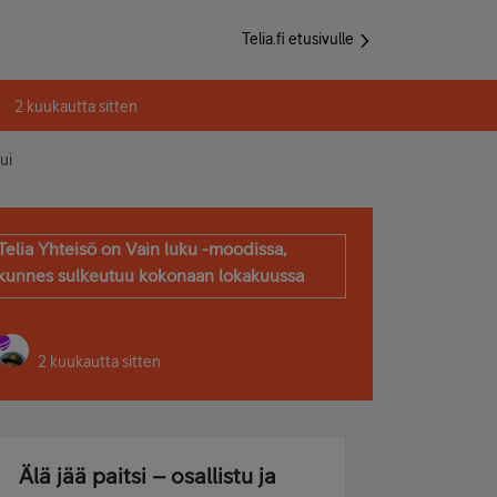
Telia.fi etusivulle
2 kuukautta sitten
ui
Telia Yhteisö on Vain luku -moodissa,
kunnes sulkeutuu kokonaan lokakuussa
2 kuukautta sitten
Älä jää paitsi – osallistu ja