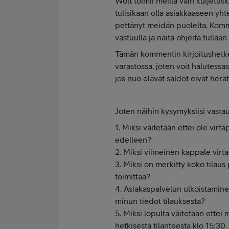
Wolt toimii meillä vain kuljetu
tulisikaan olla asiakkaaseen yh
pettänyt meidän puolelta. Kom
vastuulla ja näitä ohjeita tulla
Tämän kommentin kirjoitushetkel
varastossa, joten voit halutessa
jos nuo elävät saldot eivät herä
Joten näihin kysymyksiisi vasta
1. Miksi väitetään ettei ole virt
edelleen?
2. Miksi viimeinen kappale virt
3. Miksi on merkitty koko tilaus
toimittaa?
4. Asiakaspalvelun ulkoistaminen
minun tiedot tilauksesta?
5. Miksi lopulta väitetään ettei 
hetkisestä tilanteesta klo 15:30