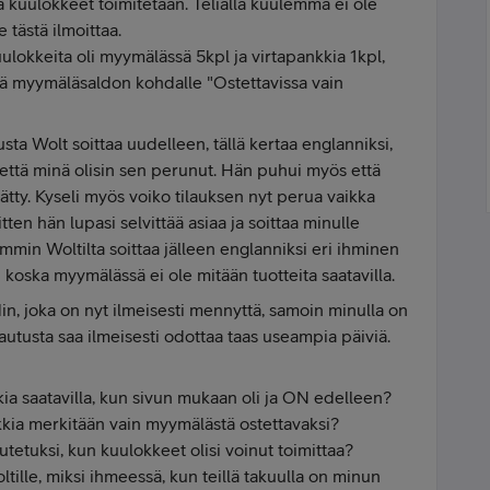
 kuulokkeet toimitetaan. Telialla kuulemma ei ole
e tästä ilmoittaa.
uulokkeita oli myymälässä 5kpl ja virtapankkia 1kpl,
ntä myymäläsaldon kohdalle "Ostettavissa vain
sta Wolt soittaa uudelleen, tällä kertaa englanniksi,
a että minä olisin sen perunut. Hän puhui myös että
ylätty. Kyseli myös voiko tilauksen nyt perua vaikka
Sitten hän lupasi selvittää asiaa ja soittaa minulle
mmin Woltilta soittaa jälleen englanniksi eri ihminen
u koska myymälässä ei ole mitään tuotteita saatavilla.
n, joka on nyt ilmeisesti mennyttä, samoin minulla on
autusta saa ilmeisesti odottaa taas useampia päiviä.
kkia saatavilla, kun sivun mukaan oli ja ON edelleen?
kkia merkitään vain myymälästä ostettavaksi?
utetuksi, kun kuulokkeet olisi voinut toimittaa?
tille, miksi ihmeessä, kun teillä takuulla on minun