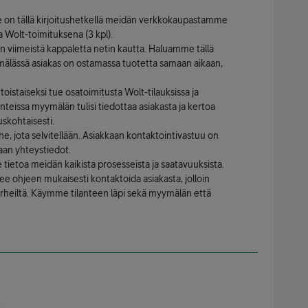
 se on tällä kirjoitushetkellä meidän verkkokaupastamme
 Wolt-toimituksena (3 kpl).
iimeistä kappaletta netin kautta. Haluamme tällä
ymälässä asiakas on ostamassa tuotetta samaan aikaan,
istaiseksi tue osatoimitusta Wolt-tilauksissa ja
teissa myymälän tulisi tiedottaa asiakasta ja kertoa
skohtaisesti.
he, jota selvitellään. Asiakkaan kontaktointivastuu on
aan yhteystiedot.
tietoa meidän kaikista prosesseista ja saatavuuksista.
 ohjeen mukaisesti kontaktoida asiakasta, jolloin
a virheiltä. Käymme tilanteen läpi sekä myymälän että