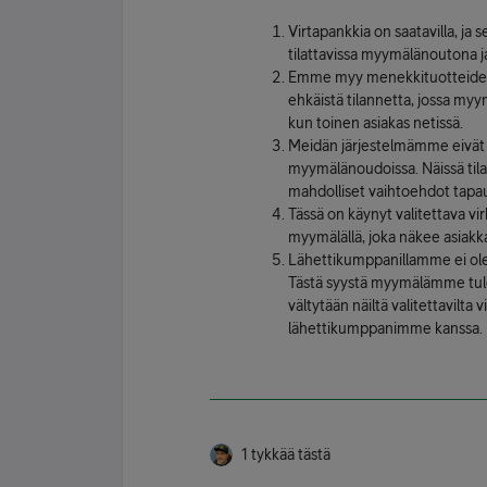
Virtapankkia on saatavilla, ja
tilattavissa myymälänoutona ja
Emme myy menekkituotteiden v
ehkäistä tilannetta, jossa my
kun toinen asiakas netissä.
Meidän järjestelmämme eivät to
myymälänoudoissa. Näissä tilan
mahdolliset vaihtoehdot tapau
Tässä on käynyt valitettava vir
myymälällä, joka näkee asiakk
Lähettikumppanillamme ei ole 
Tästä syystä myymälämme tulee
vältytään näiltä valitettavilt
lähettikumppanimme kanssa.
1 tykkää tästä