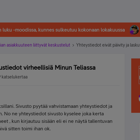
in luku -moodissa, kunnes sulkeutuu kokonaan lokakuussa
ian asiakkuuteen liittyvät keskustelut
Yhteystiedot eivät päivity ja lasku
ustiedot virheellisiä Minun Teliassa
 katselukertaa
ksillani. Sivusto pyytää vahvistamaan yhteystiedot ja
. No ne yhteystiedot sivusto kyselee joka kerta
et , kun kirjautuu sisään eli ei ne näytä tallentuvan
ä sitten toimi ihan ok.