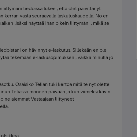
liittymäni tiedoissa lukee , että olet päivittänyt
van kerran vasta seuraavalla laskutuskaudella. No en
kaiken lisäksi näyttää ihan oikein liittymäni , mikä se
tiedoistani on hävinnyt e-laskutus. Sillekään en ole
pyytää tekemään e-laskusopimuksen , vaikka minulla jo
tku. Osaisiko Telian tuki kertoa mitä te nyt olette
Minun Teliassa moneen päivään ja kun viimeksi kävin
 No ne aiemmat Vastaajaan liittyneet
llä.
otsikkoa