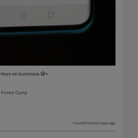
koyhteys on kunnossa 😅>
- Forrest Gump
Forum|Forum|4 years ago