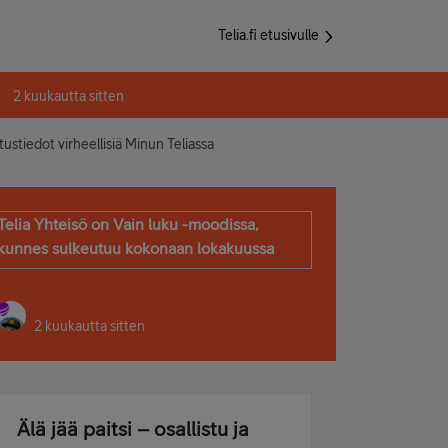
Telia.fi etusivulle
2 kuukautta sitten
tustiedot virheellisiä Minun Teliassa
Telia Yhteisö on Vain luku -moodissa,
kunnes sulkeutuu kokonaan lokakuussa
2 kuukautta sitten
Älä jää paitsi – osallistu ja