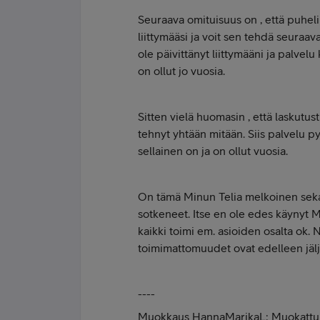
Seuraava omituisuus on , että puhelin
liittymääsi ja voit sen tehdä seuraa
ole päivittänyt liittymääni ja palvelu 
on ollut jo vuosia.
Sitten vielä huomasin , että laskutus
tehnyt yhtään mitään. Siis palvelu 
sellainen on ja on ollut vuosia.
On tämä Minun Telia melkoinen sekaso
sotkeneet. Itse en ole edes käynyt 
kaikki toimi em. asioiden osalta ok.
toimimattomuudet ovat edelleen jälje
----
Muokkaus HannaMarikaL: Muokattu 