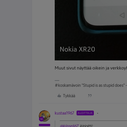
Muut sivut näyttää oikein ja verk
#koskamävoin "Stupid is as stupid does" 
Tykkää
kustaa1967
ALOITTAJA
@kiisseli67
kirjoitti: