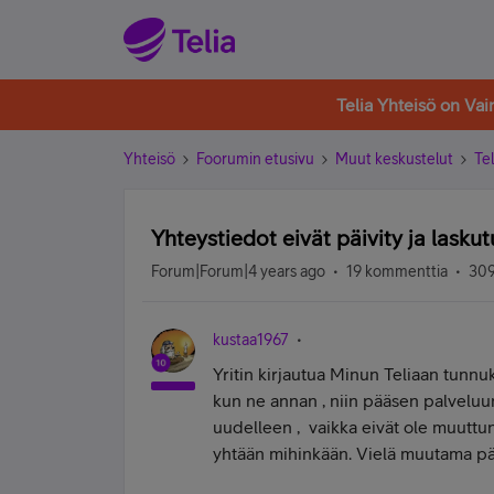
Telia Yhteisö on Va
Yhteisö
Foorumin etusivu
Muut keskustelut
Tel
Yhteystiedot eivät päivity ja laskut
Forum|Forum|4 years ago
19 kommenttia
309
kustaa1967
Yritin kirjautua Minun Teliaan tunnu
kun ne annan , niin pääsen palveluun
uudelleen , vaikka eivät ole muuttune
yhtään mihinkään. Vielä muutama päiv